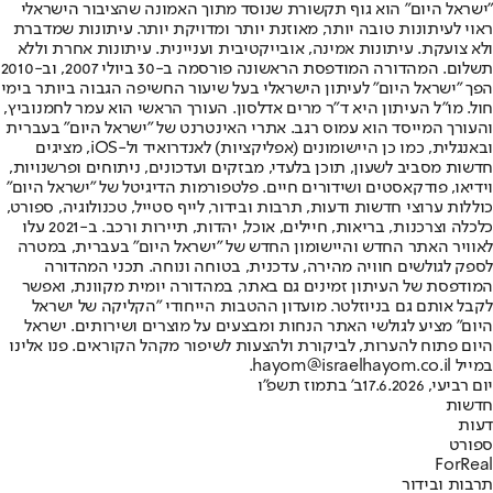
"ישראל היום" הוא גוף תקשורת שנוסד מתוך האמונה שהציבור הישראלי
ראוי לעיתונות טובה יותר, מאוזנת יותר ומדויקת יותר. עיתונות שמדברת
ולא צועקת. עיתונות אמינה, אובייקטיבית ועניינית. עיתונות אחרת וללא
תשלום. המהדורה המודפסת הראשונה פורסמה ב-30 ביולי 2007, וב-2010
הפך "ישראל היום" לעיתון הישראלי בעל שיעור החשיפה הגבוה ביותר בימי
חול. מו"ל העיתון היא ד"ר מרים אדלסון. העורך הראשי הוא עמר לחמנוביץ,
והעורך המייסד הוא עמוס רגב. אתרי האינטרנט של "ישראל היום" בעברית
ובאנגלית, כמו כן היישומונים (אפליקציות) לאנדרואיד ול-iOS, מציגים
חדשות מסביב לשעון, תוכן בלעדי, מבזקים ועדכונים, ניתוחים ופרשנויות,
וידיאו, פודקאסטים ושידורים חיים. פלטפורמות הדיגיטל של "ישראל היום"
כוללות ערוצי חדשות ודעות, תרבות ובידור, לייף סטייל, טכנולוגיה, ספורט,
כלכלה וצרכנות, בריאות, חיילים, אוכל, יהדות, תיירות ורכב. ב-2021 עלו
לאוויר האתר החדש והיישומון החדש של "ישראל היום" בעברית, במטרה
לספק לגולשים חוויה מהירה, עדכנית, בטוחה ונוחה. תכני המהדורה
המודפסת של העיתון זמינים גם באתר, במהדורה יומית מקוונת, ואפשר
לקבל אותם גם בניוזלטר. מועדון ההטבות הייחודי "הקליקה של ישראל
היום" מציע לגולשי האתר הנחות ומבצעים על מוצרים ושירותים. ישראל
היום פתוח להערות, לביקורת ולהצעות לשיפור מקהל הקוראים. פנו אלינו
במייל hayom@israelhayom.co.il.
יום רביעי, 17.6.2026
ב' בתמוז תשפ"ו
חדשות
דעות
ספורט
ForReal
תרבות ובידור