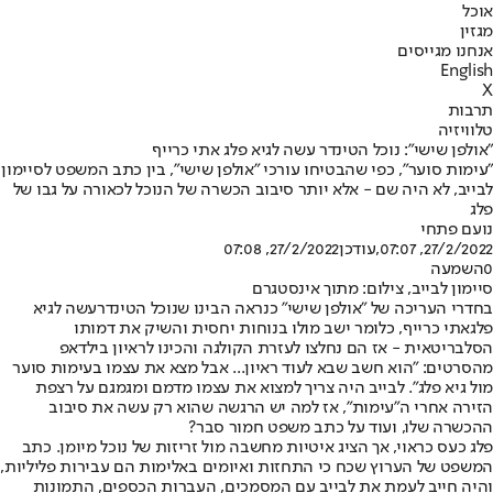
אוכל
מגזין
אנחנו מגייסים
English
X
תרבות
טלוויזיה
"אולפן שישי": נוכל הטינדר עשה לגיא פלג אתי כרייף
"עימות סוער", כפי שהבטיחו עורכי "אולפן שישי", בין כתב המשפט לסיימון
לבייב, לא היה שם - אלא יותר סיבוב הכשרה של הנוכל לכאורה על גבו של
פלג
נועם פתחי
27/2/2022, 07:07
,עודכן
27/2/2022, 07:08
0
השמעה
סיימון לבייב, צילום: מתוך אינסטגרם
בחדרי העריכה של "אולפן שישי" כנראה הבינו ש
נוכל הטינדר
עשה לגיא
פלג
אתי כרייף
, כלומר ישב מולו בנוחות יחסית והשיק את דמותו
הסלבריטאית - אז הם נחלצו לעזרת הקולגה והכינו לראיון בילדאפ
מהסרטים: "הוא חשב שבא לעוד ראיון... אבל מצא את עצמו בעימות סוער
מול גיא פלג". לבייב היה צריך למצוא את עצמו מדמם ומגמגם על רצפת
הזירה אחרי ה"עימות", אז למה יש הרגשה שהוא רק עשה את סיבוב
ההכשרה שלו, ועוד על כתב משפט חמור סבר?
פלג כעס כראוי, אך הציג איטיות מחשבה מול זריזות של נוכל מיומן. כתב
המשפט של הערוץ שכח כי התחזות ואיומים באלימות הם עבירות פליליות,
והיה חייב לעמת את לבייב עם המסמכים, העברות הכספים, התמונות