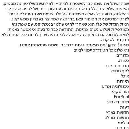
שבהן שתל את עצמו כבן למשפחת לבייב - ולא לחשוב שלרטון זה מספיק.
העימות שלא היה כלל גם שיחה נינוחה עם עורך דינו של לבייב, שהדף, די
בהצלחה, כמעט כל שאלה משפטית של פלג. צופים שעד היום לא הכירו
לפרטי־פרטים את הסיפור יצאו בהרגשה שמדובר בעבריין ממש קטן.
המזל הגדול של פלג הוא שאחרי להיט עולמי בנטפליקס, עם שפת גוף
מפוקפקת ושלוש נשים אמינות, התודעה כבר נקבעה: אי אפשר באמת
לצאת לא נוכל גם מראיון כזה - אבל ללבייב היה צריך להיות לכל הפחות לא
נוח, וזה לא קרה.
טעינו? נתקן! אם מצאתם טעות בכתבה, נשמח שתשתפו אותנו
גיא פלג
נוכל הטינדר
סיימון לבייב
מדורים
ספורט
תרבות ובידור
לייף סטייל
אוכל
תיירות
טכנולוגיה ומדע
הורוסקופ
ForReal
מגזין השבוע
דעות
חדשות בארץ
חדשות בעולם
פוליטי
ביטחוני