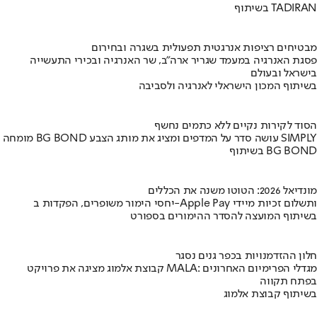
בשיתוף TADIRAN
מבטיחים רציפות אנרגטית תפעולית בשגרה ובחירום
פסגת האנרגיה במעמד שגריר ארה"ב, שר האנרגיה ובכירי התעשייה
בישראל ובעולם
בשיתוף המכון הישראלי לאנרגיה ולסביבה
הסוד לקירות נקיים ללא כתמים נחשף
מומחה BG BOND עושה סדר על המדפים ומציג את מותג הצבע SIMPLY
בשיתוף BG BOND
מונדיאל 2026: הטוטו משנה את הכללים
יחסי הימור משופרים, הפקדות ב-Apple Pay ותשלום זכיות מיידי
בשיתוף המועצה להסדר ההימורים בספורט
חלון ההזדמנויות בכפר גנים נסגר
קבוצת אלמוג מציגה את פרויקט MALA: מגדלי הפרימיום האחרונים
בפתח תקווה
בשיתוף קבוצת אלמוג