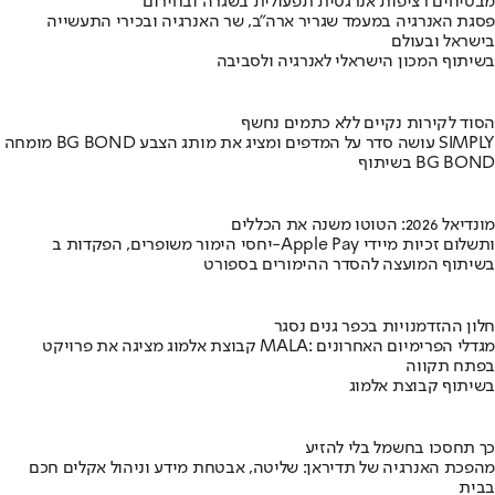
מבטיחים רציפות אנרגטית תפעולית בשגרה ובחירום
פסגת האנרגיה במעמד שגריר ארה"ב, שר האנרגיה ובכירי התעשייה
בישראל ובעולם
בשיתוף המכון הישראלי לאנרגיה ולסביבה
הסוד לקירות נקיים ללא כתמים נחשף
מומחה BG BOND עושה סדר על המדפים ומציג את מותג הצבע SIMPLY
בשיתוף BG BOND
מונדיאל 2026: הטוטו משנה את הכללים
יחסי הימור משופרים, הפקדות ב-Apple Pay ותשלום זכיות מיידי
בשיתוף המועצה להסדר ההימורים בספורט
חלון ההזדמנויות בכפר גנים נסגר
קבוצת אלמוג מציגה את פרויקט MALA: מגדלי הפרימיום האחרונים
בפתח תקווה
בשיתוף קבוצת אלמוג
כך תחסכו בחשמל בלי להזיע
מהפכת האנרגיה של תדיראן: שליטה, אבטחת מידע וניהול אקלים חכם
בבית