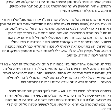
בפרק האיחוד, ומיד לאחר מכן עשיתי את זה על גבי ההקלטה של הפרק
הקודם, שהיה הראשון העונה שהחרמתי (טוב נו, מסתבר שלא ממש).
ודווקא שם נתקלתי במשהו מעניין.
רגע אחרי שהראו את אלינה וליטל עושות את "ריקוד הטמטום" שלהן אחרי
מועצת השבט (עושה רושם ששתי אלה יהיו מסונדלות אחת לשנייה עד יומן
האחרון רק כדי להוכיח לבני ברוכים), המצלמה נחה על רביעיית "אנטינג
אנטינג" במיטתם המפוארת. הנעימה המפורסמת של ריצ'רד קליידרמן
התחילה להתנגן ברקע, וזה היה האות שלי להתחיל להריץ קדימה כמו
משוגע. היה נדמה לי אבל שקראתי משהו מוזר בכתוביות שרצו מולי
במהירות. חשבתי שכנראה קראתי לא נכון והתחלתי כבר לצפות בסצנה
הבאה, אבל עקצוץ כלשהו לא אפשר לי ליהנות בשקט מהמשך הפרק, וגרם
לי לחזור לאחור. תודה, אלוהים.
צדקתי. המשפט שחלף מול עיני במהירות היה: "האמת שלך זה דבר שבא לי
לשחות בתוכו, לפתוח איתו כל בוקר מהחיים שלי". הדוברת הייתה אלינה
לוי, והנמענת ליטל סמדג'ה. לא פחות. המשפט הזה, והעובדה שהוא נאמר
כשהמוזיקה של קליידרמן עדיין לא הגיעה לפיק, גרמו לי לחזור לתחילת
הסצנה – אלוהים יודע איזה עוד אוצרות יכולים להסתתר שם.
השיחה התחילה חמש דקות ו-48 שניות לתוך הפרק והסתיימה שבע
דקות ו-46 שניות לתוך הפרק – סך הכל פחות משתי דקות טלוויזיוניות
של ארבעה סלבס סוג ד' מדמים שיחת נפש כשהם ישובים על מיטה שזכו
בה במשימת פרס באיזה אי פיליפיני, אבל למעשה פנינה טלוויזיונית די
נדירה.