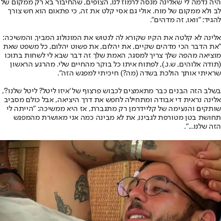
היה נדמה לי שאלינה מנסה לרמוז לנו, הצופים, שהחיבור בא רק ממקום של
לב ולא ממקום של מוח. אולי גם אסי קלט את זה, כי פתאום הוא חש צורך
להגיד: "וואו, זה מדהים".
אלינה לא קלטה את הקיו שקורא לה לנטוש את המונולוג המביך, והמשיכה:
"את הדבר הכי מדהים שקיים, את יהלום, את פשוט יהלום, כל משפט שאת
מוציאה מהפה שלך צריך למסגר, האמת שלך זה דבר שבא לי לשחות בתוכו
(תודה אלוהים, ש.נ.), לפתוח איתו כל בוקר מהחיים שלי. מהרגע הראשון
שראיתי אותך הולכת בשדה (מה?) חיכיתי למפגש הזה".
בשלב הזה הבנים כבר מתאמצים לכבוש פרצוף של 'איזו ליטל? ליטל שלנו?',
אלינה נראית די אבודה ומתחילה לחפש את דרך היציאה, אבל כולם מסביב
שותקים והנעימה של קליידרמן רק מתגברת, אז היא ממשיכה: "הייתה לי
תחושת בטן מטורפת לגבינו, את לא מבינה כמה אני מאושרת מהמפגש
הזה שלנו...".