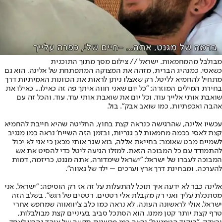
מבולבל מהמחמאות. ישראל // צילום מסך מתוך התוכנית
כשאסי, כמנהיג הברית, מזהה את המצוקה המתפתחת של אלינה, הוא גם
מתחיל להחמיא לליטל, רק שאצלו ניתן לראות את הכוונות האמיתיות דרך
בחירת המילים המוזרה: "כל יום שאני חווה איתך פה זה כאילו... כאילו את
שואבת אותי אלייך עוד, וכל יום את שואבת אותי עוד, עוד, והכל זה עם
אהבה ואכפתיות, כמו שואב אבק". בול.
עכשיו אלינה, שהרגישה כנראה קצת בחוץ, החליטה שהיא חייבת להחמיא
קצת לאסי בכמה מחמאות לב גנריות, ובזמן הזה השייח' נראה כמו מגניב
לשמיים מבט שאומר: בחייאת אללה, בוא שגר אותי מכאן כי אני לא יכול
להתמודד עם כל המבוכה הזאת. למזלו הגיעה ליטל כדי להסיט את אש
המבוכה לעברו של ישראל: "ישראל שימדורה, אתה מגנט, כריזמה, דמות
להערכה, ומבחינת דרך ארץ וערכים – ילד של גאווה".
אלינה כבר לא ידעה איך תוכל להתעלות על זה אז רק הוסיפה: "ישראל, אני
מסתכלת עליך ואני רק מקבלת אלי רטטים, רטטים של רגש". בשלב הזה
ישראל, אולי לראשונה העונה, לא נראה כמו כלב צ'יוואווה שמחפש אחרי
טרף קצת יותר קטן ממנו. הוא הסתכל סביב בעיניים קצת מבולבלות,