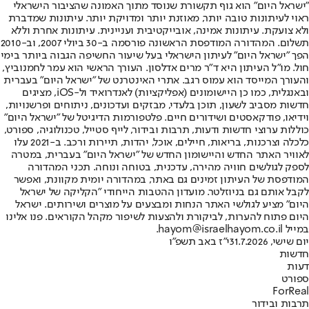
"ישראל היום" הוא גוף תקשורת שנוסד מתוך האמונה שהציבור הישראלי
ראוי לעיתונות טובה יותר, מאוזנת יותר ומדויקת יותר. עיתונות שמדברת
ולא צועקת. עיתונות אמינה, אובייקטיבית ועניינית. עיתונות אחרת וללא
תשלום. המהדורה המודפסת הראשונה פורסמה ב-30 ביולי 2007, וב-2010
הפך "ישראל היום" לעיתון הישראלי בעל שיעור החשיפה הגבוה ביותר בימי
חול. מו"ל העיתון היא ד"ר מרים אדלסון. העורך הראשי הוא עמר לחמנוביץ,
והעורך המייסד הוא עמוס רגב. אתרי האינטרנט של "ישראל היום" בעברית
ובאנגלית, כמו כן היישומונים (אפליקציות) לאנדרואיד ול-iOS, מציגים
חדשות מסביב לשעון, תוכן בלעדי, מבזקים ועדכונים, ניתוחים ופרשנויות,
וידיאו, פודקאסטים ושידורים חיים. פלטפורמות הדיגיטל של "ישראל היום"
כוללות ערוצי חדשות ודעות, תרבות ובידור, לייף סטייל, טכנולוגיה, ספורט,
כלכלה וצרכנות, בריאות, חיילים, אוכל, יהדות, תיירות ורכב. ב-2021 עלו
לאוויר האתר החדש והיישומון החדש של "ישראל היום" בעברית, במטרה
לספק לגולשים חוויה מהירה, עדכנית, בטוחה ונוחה. תכני המהדורה
המודפסת של העיתון זמינים גם באתר, במהדורה יומית מקוונת, ואפשר
לקבל אותם גם בניוזלטר. מועדון ההטבות הייחודי "הקליקה של ישראל
היום" מציע לגולשי האתר הנחות ומבצעים על מוצרים ושירותים. ישראל
היום פתוח להערות, לביקורת ולהצעות לשיפור מקהל הקוראים. פנו אלינו
במייל hayom@israelhayom.co.il.
יום שישי, 31.7.2026
י"ז באב תשפ"ו
חדשות
דעות
ספורט
ForReal
תרבות ובידור