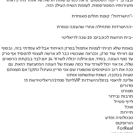
ובצדק. "ריקוד הטמטום" נראה כמו פרשנות חדשה של אוהד נהרין לאחד
מיצירותיו המפורסמות, לעומת השיח העילג הזה.
•
"הישרדות": קופת חולים מאוחדת
•
ההישרדות מתחילה אחרי שהעונה נגמרת
•
בית חרושת לכוכבים: 20 שנה לריאליטי
באמת שלא רציתי לצפות אתמול בפרק האיחוד אבל לא עמדתי בזה, ובסוף
גם ראיתי עוד פרק, וכנראה שעכשיו כבר לא ארשה לעצמי להפסיד אף פרק
עד סוף העונה. בסדר, אם אילנה יכולה לשרוד 24 יום לבד בבקתת הרפאים
שלה, אז אני יכול לשרוד עוד כמה שעות של העונה המזעזעת הזאת. גם
ככה את רוב הטיפוסים שנשארו שם אני מריץ.
טעינו? נתקן! אם מצאתם
טעות בכתבה, נשמח שתשתפו אותנו
אלינה לוי
אסי בוזגלו
הישרדות VIP
ליטל סמדג'ה
ריאליטי
רשת 13
מדורים
ספורט
תרבות ובידור
לייף סטייל
אוכל
תיירות
טכנולוגיה ומדע
הורוסקופ
ForReal