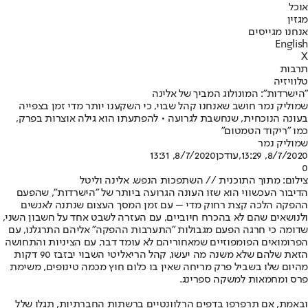
אוכל
מגזין
אנחנו מגייסים
English
X
תרבות
טלוויזיה
"הישרדות": המונולוג המביך של אלינה
שמוליק נמר חושב שאנחנו קהל שבוי, כי השקענו יותר מדי זמן בצפייה
בעונה הנוכחית, שנחשבת לגרועה • להפתעתו הוא גילה אוצרות בפרק,
כמו "ריקוד הטמטום"
שמוליק נמר
8/7/2020, 13:29
,עודכן
8/7/2020, 13:31
0
צילום: מתוך התוכנית // השתפכות הנפש. אלינה וליטל
הדיבור העכשווי הוא שזו העונה הגרועה ביותר של "הישרדות", שהפעם
ההפקה הלכה קצת רחוק מדי – עם זמן המסך העצום שנתנה לאנשים
ולנושאים שהם לא בהכרח חיוביים, עם העזרה לשבט אחד על חשבון השני,
שדומה כי חרגה הפעם מגבולות "התערבות ההפקה" אליהם התרגלנו, עם
הפרומואים הפומפוזיים שמאחוריהם לא עומד דבר, עם הציניות והתחושה
הזאת שלהם שלא משנה מה יעשו, קהל הריאליטי השבוי יבזבז 90 דקות
מהיום שלו בשביל פרק מריחה שאין בו כלום חוץ מכמה טינופים, משימת
פרס ומחמאות למשקה ספרינג.
ובאמת, אם תרפרפו בדפים הרלוונטיים ברשתות החברתיות, תגלו שלל