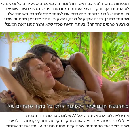
הבטחות בנוסח "אני עם 'הישרדות' גמרתי", מאנשים שמעידים על עצמם כי
לא הפסידו אף פרק בתשע העונות הקודמות, עד שתטעו לחשוב שאפילו
משפחתו של בני ברוכים התלבטה אם לצפות אתמול
בפרק האיחוד
. אלו
שטויות כמובן, רובנו אכן קהל שבוי, והשקענו יותר מדי זמן מהחיים שלנו
(ארבעה פרקים להדחה!) בעונה הזאת מכדי שלא נרצה לסגור את המעגל.
אין עלייך. לא, את. אלינה וליטל // צילום מסך מתוך התוכנית
אבל לי יש שיטה. אני רואה את הפרק בהקלטה, ומריץ קדימה בכל פעם
שאני רואה את הטיפוסים שאני קצת פחות מחבב. עשיתי את זה אתמול