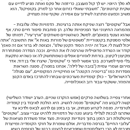
לא מלך היופי. יש לך קול מעצבן, כריזמה של פקס ואתה מגיע לדייט עם
שקית קרוטונים". "חשבתי שאולי נזרום אחר כך למרק בקופיקס", הוא
משיב וכמעט מתרצה לשידוך עם אסירה. שקוף שזה מצחיק.
אבל "שקופים" רוצה שניקח אותה ברצינות. הדמויות שלה עלובות -
מהמראה החיצוני ועד הפנימיות שלהן. הן סוחבות סיפור חיים טרגי, אף
שהוא נעטף בפאנצ'ים. למשל, כשהשניים משחקים "ארץ־עיר", דמותו של
אלפי מספקת בקטגוריית "משפטים של מורות באות א'" את התשובה "אתה
יכול לגעת לי, אבל זה יהיה הסוד הקטן שלנו", וכצופה לא ברור אם זה פאנץ'
קודר או הטרדה פדופילית שהרסה לו את החיים. וככה הסדרה מסתחררת
מקיצון לקיצון, בורחת לאזורים אפלים כשמתחשק לה או כשהיא נתקעת
בלי סוף למערכון. בכך אפשר לומר כי "שקופים", שיצרו אלי בן דוד, אדר
מירום ועמרי עמית ("בובה של לילה", אנחנו במפה"), ספגה השראות
מסדרות כמו "בריטניה הקטנה" או מחיקוייה המקומיים, "עם סגולה"
ו"הישראלים" - כולן קומדיות מערכונים שבחרו להתרכז באדם הקטן
והמוזר, ששקוף עבור רוב האוכלוסייה.
אחרי צפייה בשלושה פרקים (אמש הוקרנו שניים, הערב ישודר השלישי)
קשה לקבוע מה "שקופים" מנסה להשיג. היא הולכת לאיבוד בין קומדיה
לטרגדיה, מנסה לקרוע מצחוק, אך בו בזמן גם לרגש, לבאס ולדכא עד
שתרצו לבכות לצלילי ביצוע נוגה של הדמויות ללהיט עברי עצוב. "שקופים"
מיטלטלת רוב הזמן בתוך ניגודיות קיצונית. מצד אחד משדרת מציאות של
"עלובי החיים" בגרסה מדברית, אולם שומרת על חוקי הקומדיה ומייצרת
מצבים לא הכי ריאליסטיים שמפריעים לבעוט בבטן של הצופים בשיא