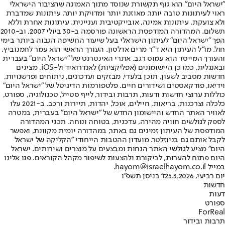
"ישראל היום" הוא גוף תקשורת שנוסד מתוך האמונה שהציבור הישראלי
ראוי לעיתונות טובה יותר, מאוזנת יותר ומדויקת יותר. עיתונות שמדברת
ולא צועקת. עיתונות אמינה, אובייקטיבית ועניינית. עיתונות אחרת וללא
תשלום. המהדורה המודפסת הראשונה פורסמה ב-30 ביולי 2007, וב-2010
הפך "ישראל היום" לעיתון הישראלי בעל שיעור החשיפה הגבוה ביותר בימי
חול. מו"ל העיתון היא ד"ר מרים אדלסון. העורך הראשי הוא עמר לחמנוביץ,
והעורך המייסד הוא עמוס רגב. אתרי האינטרנט של "ישראל היום" בעברית
ובאנגלית, כמו כן היישומונים (אפליקציות) לאנדרואיד ול-iOS, מציגים
חדשות מסביב לשעון, תוכן בלעדי, מבזקים ועדכונים, ניתוחים ופרשנויות,
וידיאו, פודקאסטים ושידורים חיים. פלטפורמות הדיגיטל של "ישראל היום"
כוללות ערוצי חדשות ודעות, תרבות ובידור, לייף סטייל, טכנולוגיה, ספורט,
כלכלה וצרכנות, בריאות, חיילים, אוכל, יהדות, תיירות ורכב. ב-2021 עלו
לאוויר האתר החדש והיישומון החדש של "ישראל היום" בעברית, במטרה
לספק לגולשים חוויה מהירה, עדכנית, בטוחה ונוחה. תכני המהדורה
המודפסת של העיתון זמינים גם באתר, במהדורה יומית מקוונת, ואפשר
לקבל אותם גם בניוזלטר. מועדון ההטבות הייחודי "הקליקה של ישראל
היום" מציע לגולשי האתר הנחות ומבצעים על מוצרים ושירותים. ישראל
היום פתוח להערות, לביקורת ולהצעות לשיפור מקהל הקוראים. פנו אלינו
במייל hayom@israelhayom.co.il.
יום רביעי, 25.3.2026
ז' בניסן תשפ"ו
חדשות
דעות
ספורט
ForReal
תרבות ובידור