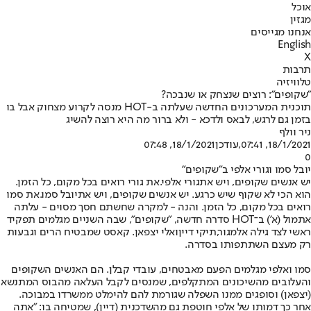
אוכל
מגזין
אנחנו מגייסים
English
X
תרבות
טלוויזיה
"שקופים": רוצים שנצחק או שנבכה?
תוכנית המערכונים החדשה שעלתה ב-HOT מנסה לקרוע מצחוק אבל בו
בזמן גם לרגש, לבאס ולדכא - ולא ברור מה היא רוצה להשיג
ניר וולף
18/1/2021, 07:41
,עודכן
18/1/2021, 07:48
0
יובל סמו וגורי אלפי ב"שקופים"
יש אנשים שקופים, ויש את
גורי אלפי.
את גורי רואים בכל מקום, כל הזמן.
הוא הכי לא שקוף שיש כרגע. יש אנשים שקופים, ויש את
יובל סמו.
את סמו
רואים בכל מקום, כל הזמן. והנה - למקרה שחשתם חסך מסוים - עלתה
אתמול (א') ב־HOT סדרה חדשה, "שקופים", שבה השניים מגלמים תפקיד
ראשי לצד גילה אלמגור,
תיקי דיין
ואלי יצפאן. קאסט שמבטיח הרים וגבעות
רק מעצם השתתפותו בסדרה.
סמו ואלפי מגלמים הפעם מאבטחים, עובדי קבלן. הם האנשים השקופים
והעלובים מהשיכונים המתקלפים, שמנסים לקבל העלאה מהבוס המתנשא
(יצפאן) וסופגים ממנו השפלה שגורמת להם להימלט ממשרדו במבוכה.
אחר כך דמותו של אלפי חוטפת גם מהשדכנית (דיין), שמטיחה בו: "אתה