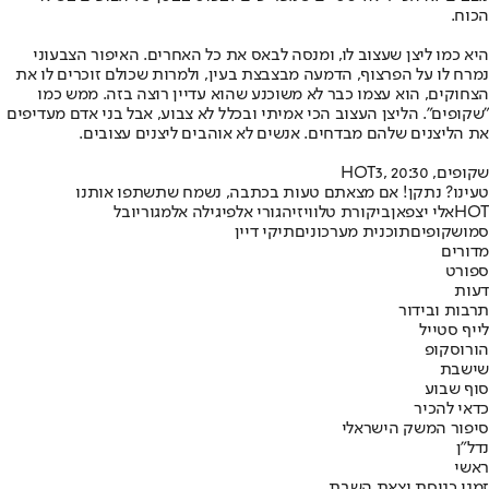
הכוח.
היא כמו ליצן שעצוב לו, ומנסה לבאס את כל האחרים. האיפור הצבעוני
נמרח לו על הפרצוף, הדמעה מבצבצת בעין, ולמרות שכולם זוכרים לו את
הצחוקים, הוא עצמו כבר לא משוכנע שהוא עדיין רוצה בזה. ממש כמו
"שקופים". הליצן העצוב הכי אמיתי ובכלל לא צבוע, אבל בני אדם מעדיפים
את הליצנים שלהם מבדחים. אנשים לא אוהבים ליצנים עצובים.
שקופים, HOT3, 20:30
טעינו? נתקן! אם מצאתם טעות בכתבה, נשמח שתשתפו אותנו
HOT
אלי יצפאן
ביקורת טלוויזיה
גורי אלפי
גילה אלמגור
יובל
סמו
שקופים
תוכנית מערכונים
תיקי דיין
מדורים
ספורט
דעות
תרבות ובידור
לייף סטייל
הורוסקופ
שישבת
סוף שבוע
כדאי להכיר
סיפור המשק הישראלי
נדל"ן
ראשי
זמני כניסת וצאת השבת