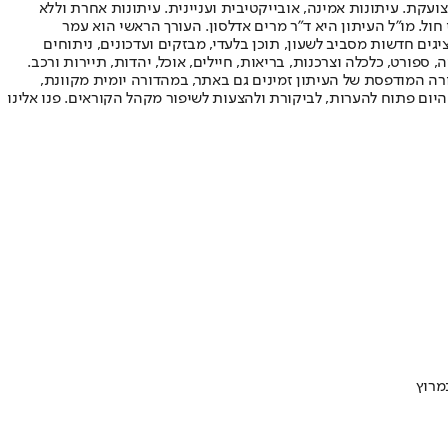
ועקת. עיתונות אמינה, אובייקטיבית ועניינית. עיתונות אחרת וללא
עור החשיפה הגבוה ביותר בימי חול. מו"ל העיתון היא ד"ר מרים אדלסון. העורך הראשי הוא עמר
 והעורך המייסד הוא עמוס רגב. אתרי האינטרנט של "ישראל היום" בעברית ובאנגלית, כמו כן היישומונים (אפליקציות) לאנדרואיד ול-iOS, מציגים חדשות מסביב לשעון, תוכן בלעדי, מבזקים ועדכונים, ניתוחים
, ספורט, כלכלה וצרכנות, בריאות, חיילים, אוכל, יהדות, תיירות ורכב.
דורה המודפסת של העיתון זמינים גם באתר, במהדורה יומית מקוונת,
היום פתוח להערות, לביקורת ולהצעות לשיפור מקהל הקוראים. פנו אלינו
מרוץ