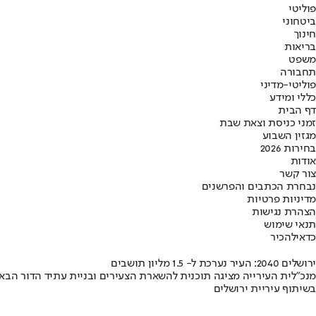
פוליטי
ביטחוני
חינוך
בריאות
משפט
תחבורה
פוליטי-מדיני
כללי ומידע
דף הבית
זמני כניסת וצאת שבת
מגזין השבוע
בחירות 2026
אודות
צור קשר
נבחרת הכתבים והפרשנים
מדיניות פרטיות
הצהרת נגישות
תנאי שימוש
כדאי
להכיר
ירושלים 2040: העיר נערכת ל- 1.5 מליון תושבים
מנכ"לית העירייה מציגה תוכנית להשארת הצעירים ובניית עתיד הדור הבא
בשיתוף עיריית ירושלים