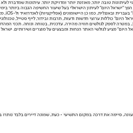
לעיתונות טובה יותר, מאוזנת יותר ומדויקת יותר. עיתונות שמדברת ולא צ
שלום. המהדורה המודפסת הראשונה פורסמה ב-30 ביולי 2007, וב-2010 הפך "ישראל היום" לעיתון הישראלי בעל שי
לחמנוביץ,
ל היום" כוללות ערוצי חדשות ודעות, תרבות ובידור, לייף סטייל, טכנולוגיה
ברית, במטרה לספק לגולשים חוויה מהירה, עדכנית, בטוחה ונוחה. תכני המה
ל היום" מציע לגולשי האתר הנחות ומבצעים על מוצרים ושירותים. ישראל 
העונה, סיימה את דרכה במקום התשיעי • כעת, שמונה דיירים בלבד נותרו ב