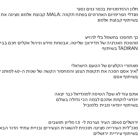
חלון ההזדמנויות בכפר גנים נסגר
קבוצת אלמוג מציגה את פרויקט MALA: מגדלי הפרימיום האחרונים בפתח תקווה
בשיתוף קבוצת אלמוג
כך תחסכו בחשמל בלי להזיע
מהפכת האנרגיה של תדיראן: שליטה, אבטחת מידע וניהול אקלים חכם בבי
בשיתוף TADIRAN
מאחורי הקלעים של הטעם הישראלי
איך אסם הפכה את תקופת הצנע והמחסור הקשה של שנות ה-40 למותג לאומי?
בשיתוף אסם
אתם עוד לא שם? הטיסה למונדיאל כבר יצאה
יונדאי לוקחת אתכם לבמה הכי גדולה בעולם
בשיתוף יונדאי מבית כלמוביל
ירושלים 2040: העיר נערכת ל- 1.5 מליון תושבים
מנכ"לית העירייה מציגה תוכנית להשארת הצעירים ובניית עתיד הדור הבא
בשיתוף עיריית ירושלים