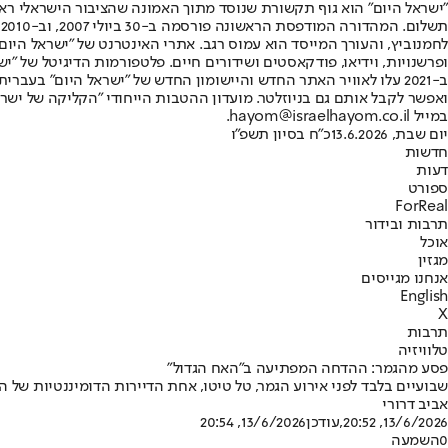
"ישראל היום" הוא גוף תקשורת שנוסד מתוך האמונה שהציבור הישראלי ראוי 
ת
ופרשנויות, וידיאו, פודקאסטים ושידורים חיים. פלטפורמות הדיגיטל של "ישרא
ב-2021 עלו לאוויר האתר החדש והיישומון החדש של "ישראל היום" בע
ואפשר לקבל אותם גם בניוזלטר. מועדון ההטבות הייחודי "הקליקה של ישרא
במייל hayom@israelhayom.co.il.
יום שבת, 13.6.2026
כ"ח בסיון תשפ"ו
חדשות
דעות
ספורט
ForReal
תרבות ובידור
אוכל
מגזין
אנחנו מגייסים
English
X
תרבות
טלוויזיה
פסע מהגמר: ההדחה המפתיעה ב"האח הגדול"
שבועיים בלבד לפני אירוע הגמר, טל טיטו, אחת הדיירות הדומיננטיות של 
אביב דרורי
13/6/2026, 20:52
,עודכן
13/6/2026, 20:54
0
השמעה