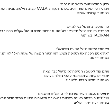
חלון ההזדמנויות בכפר גנים נסגר
קבוצת אלמוג מציגה את פרויקט MALA: מגדלי הפרימיום האחרונים בפתח תקווה
בשיתוף קבוצת אלמוג
כך תחסכו בחשמל בלי להזיע
מהפכת האנרגיה של תדיראן: שליטה, אבטחת מידע וניהול אקלים חכם בבי
בשיתוף TADIRAN
מאחורי הקלעים של הטעם הישראלי
איך אסם הפכה את תקופת הצנע והמחסור הקשה של שנות ה-40 למותג לאומי?
בשיתוף אסם
אתם עוד לא שם? הטיסה למונדיאל כבר יצאה
יונדאי לוקחת אתכם לבמה הכי גדולה בעולם
בשיתוף יונדאי מבית כלמוביל
ירושלים 2040: העיר נערכת ל- 1.5 מליון תושבים
מנכ"לית העירייה מציגה תוכנית להשארת הצעירים ובניית עתיד הדור הבא
בשיתוף עיריית ירושלים