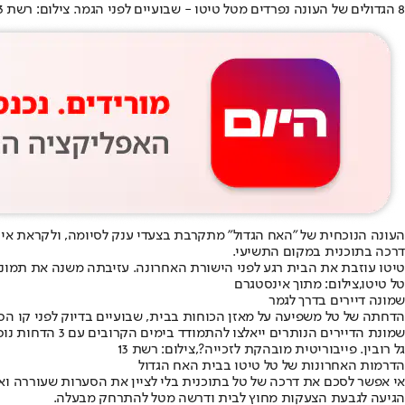
8 הגדולים של העונה נפרדים מטל טיטו - שבועיים לפני הגמר. צילום: רשת 13
העונה הנוכחית של "
האח הגדול
" מתקרבת בצעדי ענק לסיומה, ולקראת אירוע הגמר שייערך ב-27 ביוני, נ
דרכה בתוכנית במקום התשיעי.
טיטו עוזבת את הבית רגע לפני הישורת האחרונה. עזיבתה משנה את תמונ
טל טיטו,צילום: מתוך אינסטגרם
שמונה דיירים בדרך לגמר
הדחתה של טל משפיעה על מאזן הכוחות בבית, שבועיים בדיוק לפני קו הס
שמונת הדיירים הנותרים ייאלצו להתמודד בימים הקרובים עם 3 הדחות נוספות, שיקבעו סופית מי תהיה חמישיית הגמר שתעמוד לבחירת הקהל בערב סיום העונה.
גל רובין. פייבוריטית מובהקת לזכייה?,צילום: רשת 13
הדרמות האחרונות של טל טיטו בבית האח הגדול
אי אפשר לסכם את דרכה של טל בתוכנית בלי לציין את הסערות שעוררה ו
הגיעה לגבעת הצעקות מחוץ לבית ודרשה מטל להתרחק מבעלה
.