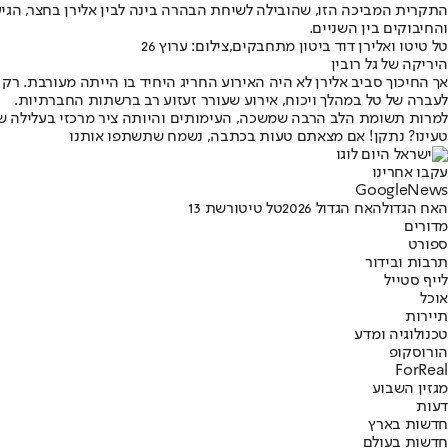
התקרית המביכה הזו, שהובילה לשיחת הבהרה בינה לבין אלירן בחצר, הגי
והחיבוקים בין השניים.
טל טיטו ואלירן דוד ביטון מתחבקים,צילום: ערוץ 26
היריקה של גל רובין
אך החיכוך סביב אלירן לא היה האירוע החריג היחיד בו הייתה מעורבת.
לעברה של טל במהלך ויכוח
, אירוע שעורר זעזוע רב ברשתות החברתיות.
למרות תשומת הלב הרבה שמשכה, העימותים והיותה ציר מרכזי בעלילה של
טעינו? נתקן! אם מצאתם טעות בכתבה, נשמח שתשתפו אותנו
עקבו אחרינו
G
o
o
g
l
e
News
האח הגדול
האח הגדול 2026
טל טיטו
רשת 13
מדורים
ספורט
תרבות ובידור
לייף סטייל
אוכל
תיירות
טכנולוגיה ומדע
הורוסקופ
ForReal
מגזין השבוע
דעות
חדשות בארץ
חדשות בעולם