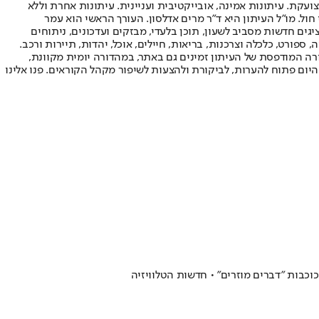
ועקת. עיתונות אמינה, אובייקטיבית ועניינית. עיתונות אחרת וללא
עור החשיפה הגבוה ביותר בימי חול. מו"ל העיתון היא ד"ר מרים אדלסון. העורך הראשי הוא עמר
 והעורך המייסד הוא עמוס רגב. אתרי האינטרנט של "ישראל היום" בעברית ובאנגלית, כמו כן היישומונים (אפליקציות) לאנדרואיד ול-iOS, מציגים חדשות מסביב לשעון, תוכן בלעדי, מבזקים ועדכונים, ניתוחים
, ספורט, כלכלה וצרכנות, בריאות, חיילים, אוכל, יהדות, תיירות ורכב.
דורה המודפסת של העיתון זמינים גם באתר, במהדורה יומית מקוונת,
היום פתוח להערות, לביקורת ולהצעות לשיפור מקהל הקוראים. פנו אלינו
וכבות "דברים מוזרים" • חדשות הטלוויזיה