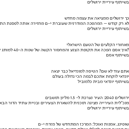
בשיתוף עיריית ירושלים
כך ירושלים ממציאה את עצמה מחדש
לא רק קודש – המהפכה המודרנית שעוברת י-ם מחזירה אותה לפסגת התי
בשיתוף עיריית ירושלים
מאחורי הקלעים של הטעם הישראלי
איך אסם הפכה את תקופת הצנע והמחסור הקשה של שנות ה-40 למותג לאומי?
בשיתוף אסם
אתם עוד לא שם? הטיסה למונדיאל כבר יצאה
יונדאי לוקחת אתכם לבמה הכי גדולה בעולם
בשיתוף יונדאי מבית כלמוביל
ירושלים 2040: העיר נערכת ל- 1.5 מליון תושבים
מנכ"לית העירייה מציגה תוכנית להשארת הצעירים ובניית עתיד הדור הבא
בשיתוף עיריית ירושלים
שופינג, אמנות ואוכל: המרכז המתחדש של מזרח י-ם