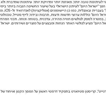
לעיתונות טובה יותר, מאוזנת יותר ומדויקת יותר. עיתונות שמדברת ולא צ
שלום. המהדורה המודפסת הראשונה פורסמה ב-30 ביולי 2007, וב-2010 הפך "ישראל היום" לעיתון הישראלי בעל שי
לחמנוביץ,
ל היום" כוללות ערוצי חדשות ודעות, תרבות ובידור, לייף סטייל, טכנולוגיה
ברית, במטרה לספק לגולשים חוויה מהירה, עדכנית, בטוחה ונוחה. תכני המה
ל היום" מציע לגולשי האתר הנחות ומבצעים על מוצרים ושירותים. ישראל 
גייט", קריסטן סטיוארט בתפקיד דרמטי ראשון על המסך הקטן ואיחוד של כ