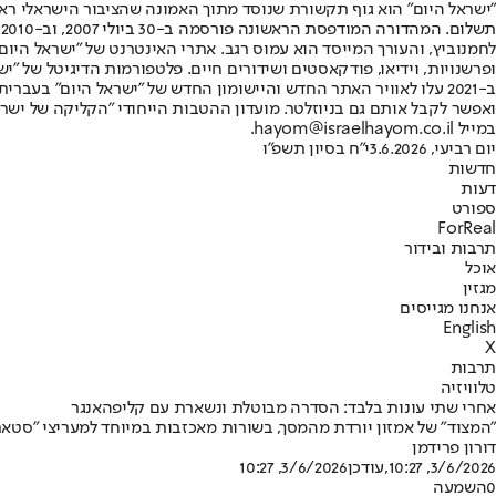
"ישראל היום" הוא גוף תקשורת שנוסד מתוך האמונה שהציבור הישראלי ראוי 
ת
ופרשנויות, וידיאו, פודקאסטים ושידורים חיים. פלטפורמות הדיגיטל של "ישרא
ב-2021 עלו לאוויר האתר החדש והיישומון החדש של "ישראל היום" בע
ואפשר לקבל אותם גם בניוזלטר. מועדון ההטבות הייחודי "הקליקה של ישרא
במייל hayom@israelhayom.co.il.
יום רביעי, 3.6.2026
י"ח בסיון תשפ"ו
חדשות
דעות
ספורט
ForReal
תרבות ובידור
אוכל
מגזין
אנחנו מגייסים
English
X
תרבות
טלוויזיה
אחרי שתי עונות בלבד: הסדרה מבוטלת ונשארת עם קליפהאנגר
"המצוד" של אמזון יורדת מהמסך, בשורות מאכזבות במיוחד למעריצי "סטאר
דורון פרידמן
3/6/2026, 10:27
,עודכן
3/6/2026, 10:27
0
השמעה