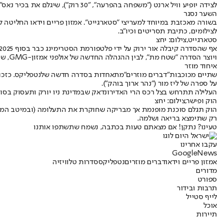
לצידה יופיע וויל ארנט ("משפחה בהפרעה", "30 רוק"), שיגלם את בכיר נאס"א גורג' אבי. זו הפעם הראשונה שאסון הצ'לנג'ר מובא למסך הקטן כסדרת דרמה, לאחר כמה הפקות דוקו.
השער נסגר
בשורה מאכזבת במיוחד למעריצי "סטארגייט". אמזון פריים וידאו החליטה 
לצילומים, כתיבת תסריטים וכיו"ב.
סטארגייט,צילום: יחצ
ויוצר הסדרה "שטח מת", לבין ההנהלה החדשה של אולפני אמזון-GMG, שחולשים גם על פריים וידאו.
איחוד מוזר
שתיים מכוכבות
"דברים מוזרים"
מתאחדות בסדרה חדשה של
נטפליקס
על ספרה של ליז מור ("נהר ארוך בוהק").
העלילה תתרחש בצל רכס הרי האדירונדאק שבמדינת ניו יורק ותעסוק בסודות האפלים של משפחת ואן
הוק ופישר,צילום: יחצ
רק שתימצא בריאה ושלמה.
טעינו? נתקן! אם מצאתם טעות בכתבה, נשמח שתשתפו אותנו
עקבו אחרינו
G
o
o
g
l
e
News
אמזון פריים וידאו
דברים מוזרים
נטפליקס
סדרות טלוויזיה
מדורים
ספורט
תרבות ובידור
לייף סטייל
אוכל
תיירות