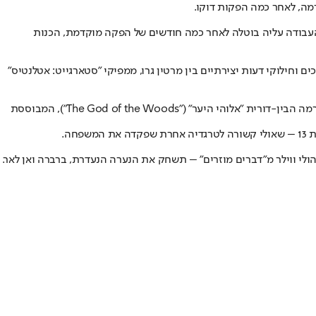
 והעבודה עליה בוטלה לאחר כמה חודשים של הפקה מוקדמת, הכנות
 צולם לה פרק אחד – נבעה מחיכוכים וחילוקי דעות יצירתיים בין מרטין גרו, ממפיקי "סטארגייט: אטלנטיס"
. כזכור, מאיה הוק, שגילמה בסדרה האייקונית את רובין באקלי, עומדת לככב בדרמה הבין-דורית "אלוהי היער" ("The God of the Woods"), המבוססת
ה.
סוכנת מופנמת אך מבריקה שחוקרת את התעלומה (ובמיטב המסורת מתמודדת עם אישיוז משלה), ולאחרונה נודע כי נל פישר בת ה-14 – הולי ווילר מ"דברים מוזרים" – תשחק את הנערה הנעדרת, ברברה ואן לאר.