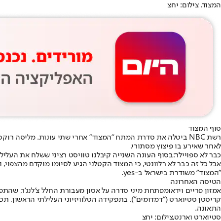
המצוד. צילום: יחצ
סוף המצוד
לאחר שאירע בו פיצוץ מסתורי.
כבר לא ספויילר:
בסוף העונה השנייה קיבלנו טוויסט רציני ששלח את העליל
אבל כל זה כבר לא רלוונטי, כי המצוד הקטלני הגיע לסיומו מוקדם מהצפוי,
"המצוד" משודרת בישראל ב-
yes
.
הטיסה האחרונה
אמזון פריים וידאו
מפתחת מיני סדרה על אסון מעבורת החלל צ'לנג'ר, שהתפוצצה באוויר בינואר 1986. שבעה אסטרונאוטים מצאו את מותם בטרגדיה, א
קריסטן סטיוארט ("דמדומים"), בתפקידה הטלוויזיוני העלילתי הראשון,
התאונה.
סטיוארט וארנט,צילום: יחצ