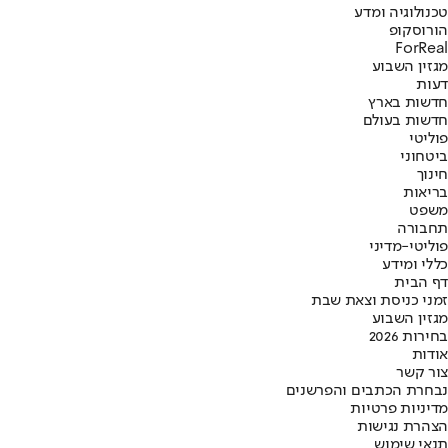
טכנולוגיה ומדע
הורוסקופ
ForReal
מגזין השבוע
דעות
חדשות בארץ
חדשות בעולם
פוליטי
ביטחוני
חינוך
בריאות
משפט
תחבורה
פוליטי-מדיני
כללי ומידע
דף הבית
זמני כניסת וצאת שבת
מגזין השבוע
בחירות 2026
אודות
צור קשר
נבחרת הכתבים והפרשנים
מדיניות פרטיות
הצהרת נגישות
תנאי שימוש