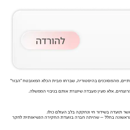
("מניפסט") כיכבה כסוכנת FBI נחושה המנסה ללכוד שני רוצחים סדרתיים, מהמסוכנים בהיסטוריה, שברחו מבית הכלא המאובטח "הבור"
הרוצחים, אלא מעין מעבדה שיוצרת אותם בגיבוי הממשלה.
ת הראשונה בחלל – שהיתה חברה בוועדת החקירה הנשיאותית לחקר