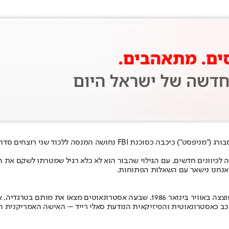
רשת NBC ביטלה את סדרת המתח "המצוד" אחרי שתי עונות. מליסה רוקסבורג 
ה לכיוונים חדשים, עם הגילוי שהבור הוא לא כלא רגיל שמטרתו לשקם את 
 ואנחנו נישאר עם השאלות הפתוחות.
שר תועדה בשידור חי ונחקקה בלב העולם כולו.
 תככב כאסטרונאוטית והפיזיקאית הנודעת סאלי רייד – האישה האמריקני