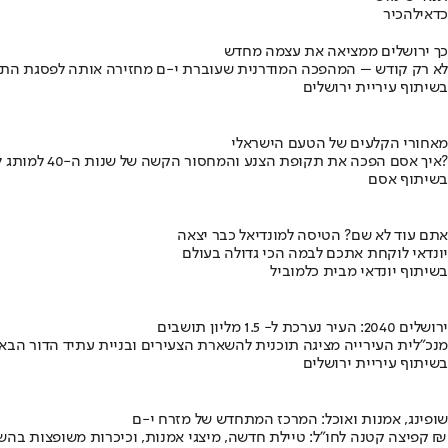
כדאי
להכיר
כך ירושלים ממציאה את עצמה מחדש
לא רק קודש – המהפכה המודרנית שעוברת י-ם מחזירה אותה לפסגת התי
בשיתוף עיריית ירושלים
מאחורי הקלעים של הטעם הישראלי
איך אסם הפכה את תקופת הצנע והמחסור הקשה של שנות ה-40 למותג לאומי?
בשיתוף אסם
אתם עוד לא שם? הטיסה למונדיאל כבר יצאה
יונדאי לוקחת אתכם לבמה הכי גדולה בעולם
בשיתוף יונדאי מבית כלמוביל
ירושלים 2040: העיר נערכת ל- 1.5 מליון תושבים
מנכ"לית העירייה מציגה תוכנית להשארת הצעירים ובניית עתיד הדור הבא
בשיתוף עיריית ירושלים
שופינג, אמנות ואוכל: המרכז המתחדש של מזרח י-ם
קפיצה קטנה לחו"ל: טיילת חדשה, מיצגי אמנות, וכיכרות משופצות בהשקעה של 100 מיליון ₪