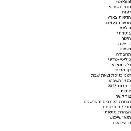
ForReal
מגזין השבוע
דעות
חדשות בארץ
חדשות בעולם
פוליטי
ביטחוני
חינוך
בריאות
משפט
תחבורה
פוליטי-מדיני
כללי ומידע
דף הבית
זמני כניסת וצאת שבת
מגזין השבוע
בחירות 2026
אודות
צור קשר
נבחרת הכתבים והפרשנים
מדיניות פרטיות
הצהרת נגישות
תנאי שימוש
כדאי
להכיר