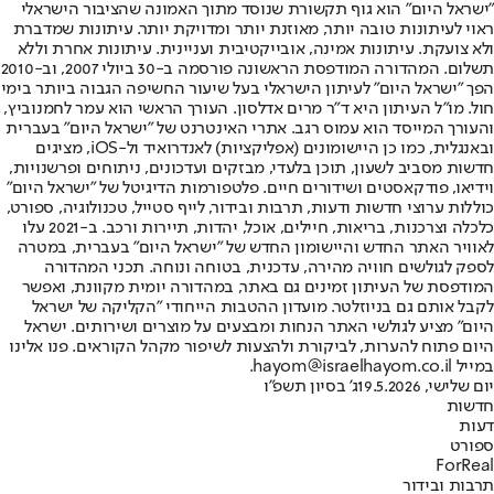
"ישראל היום" הוא גוף תקשורת שנוסד מתוך האמונה שהציבור הישראלי
ראוי לעיתונות טובה יותר, מאוזנת יותר ומדויקת יותר. עיתונות שמדברת
ולא צועקת. עיתונות אמינה, אובייקטיבית ועניינית. עיתונות אחרת וללא
תשלום. המהדורה המודפסת הראשונה פורסמה ב-30 ביולי 2007, וב-2010
הפך "ישראל היום" לעיתון הישראלי בעל שיעור החשיפה הגבוה ביותר בימי
חול. מו"ל העיתון היא ד"ר מרים אדלסון. העורך הראשי הוא עמר לחמנוביץ,
והעורך המייסד הוא עמוס רגב. אתרי האינטרנט של "ישראל היום" בעברית
ובאנגלית, כמו כן היישומונים (אפליקציות) לאנדרואיד ול-iOS, מציגים
חדשות מסביב לשעון, תוכן בלעדי, מבזקים ועדכונים, ניתוחים ופרשנויות,
וידיאו, פודקאסטים ושידורים חיים. פלטפורמות הדיגיטל של "ישראל היום"
כוללות ערוצי חדשות ודעות, תרבות ובידור, לייף סטייל, טכנולוגיה, ספורט,
כלכלה וצרכנות, בריאות, חיילים, אוכל, יהדות, תיירות ורכב. ב-2021 עלו
לאוויר האתר החדש והיישומון החדש של "ישראל היום" בעברית, במטרה
לספק לגולשים חוויה מהירה, עדכנית, בטוחה ונוחה. תכני המהדורה
המודפסת של העיתון זמינים גם באתר, במהדורה יומית מקוונת, ואפשר
לקבל אותם גם בניוזלטר. מועדון ההטבות הייחודי "הקליקה של ישראל
היום" מציע לגולשי האתר הנחות ומבצעים על מוצרים ושירותים. ישראל
היום פתוח להערות, לביקורת ולהצעות לשיפור מקהל הקוראים. פנו אלינו
במייל hayom@israelhayom.co.il.
יום שלישי, 19.5.2026
ג' בסיון תשפ"ו
חדשות
דעות
ספורט
ForReal
תרבות ובידור