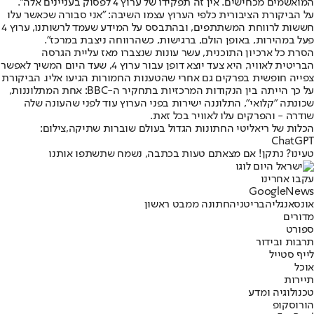
המואשמים מכחישים. אין זה תפקידו של ערוץ 4 לפסוק בעניינים אלה".
על הביקורת הציבורית כלפי הערוץ עצמו השיבה: "אני סבורה שכאשר עלו
חששות לרווחת המשתתפים, ובהתבסס על המידע שעמד לרשותנו, ערוץ 4
פעל במהירות, באופן הולם, ברגישות, כשהרווחה ניצבת במרכז".
הסרת כל ארכיון התוכנית, עשר עונות שנצברו מאז עליית הגרסה
הבריטית לאוויר, היא צעד יוצא דופן עבור ערוץ 4, שעד היום המשיך לאפשר
צפייה חופשית בפרקים גם אחרי שהטענות החמורות הגיעו אליו. הביקורת
על כך הייתה בין הנקודות המרכזיות בתחקיר ה-BBC: אחת המתלוננות,
שכונתה "קלואי", התלוננה ישירות בפני הערוץ עוד לפני שהעונה שלה
שודרה - והפרקים עלו לאוויר בכל זאת.
הכלות של ריאליטי החתונות הגדול בעולם שוברות שתיקה,צילום:
ChatGPT
טעינו? נתקן! אם מצאתם טעות בכתבה, נשמח שתשתפו אותנו
עקבו אחרינו
G
o
o
g
l
e
News
אונס
אנגליה
בריטניה
חתונה ממבט ראשון
מדורים
ספורט
תרבות ובידור
לייף סטייל
אוכל
תיירות
טכנולוגיה ומדע
הורוסקופ