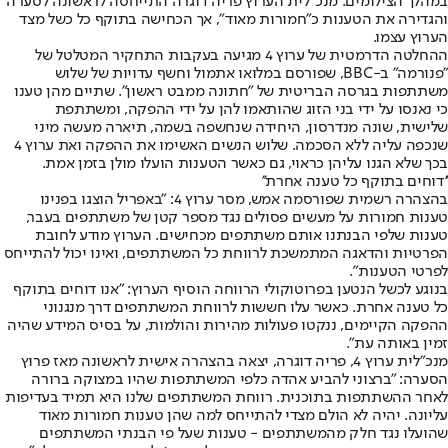
במהלך הצילומים
. מנכ"לית הערוץ פריה דוגרה התייחסה לראשונה לסערה
והגדירה את הטענות כ"חמורות מאוד", אך הכחישה בתוקף כל כשל מצד
הערוץ עצמו.
ההחלטה הדרמטית של ערוץ 4 מגיעה בעקבות התחקיר המטלטל של
"פנורמה" ב-BBC, שפורסם במלואו אתמול וחשף עדויות של שלוש
משתתפות בגרסה הבריטית של "חתונה ממבט ראשון". שתיים מהן טענו
כי נאנסו על ידי בני הזוג שהותאמו להן על ידי ההפקה, ומשתתפת
שלישית, שונה מנדרסון, היחידה שנחשפה בשמה, תיארה מעשה מיני
שנכפה עליה ללא הסכמה. שלוש הנשים האשימו את ההפקה ואת ערוץ 4
בכך שלא הגנו עליהן כראוי, גם כאשר הטענות הועלו מולן בזמן אמת.
''דוחים בתוקף כל טענה אחרת''
בהצהרה רשמית שפורסמה אמש, מסר ערוץ 4: "באפריל הוצגו בפנינו
טענות חמורות על מעשים פסולים נגד מספר קטן של משתתפים בעבר,
טענות שלפי הבנתנו אותם משתתפים מכחישים. הערוץ מודע לחובת
הפרטיות והדאגה המתמשכת לרווחת כל המשתתפים, ואינו יכול להתייחס
לפרטי הטענות".
בנוגע לכשל הנטען בפרוטוקולי הרווחה הוסיף הערוץ: "אנו דוחים בתוקף
כל טענה אחרת. כאשר עלו חששות לרווחת המשתתפים דרך מנגנוני
ההפקה הקיימים, ננקטו פעולות מהירות והולמות, על בסיס המידע שהיה
זמין באותה עת".
מנכ"לית ערוץ 4, פריה דוגרה
, יצאה בהצהרה אישית לראשונה מאז פרוץ
הסערה: "ברצוני להביע אהדה כלפי המשתתפות שהיו במצוקה ברורה
לאחר ההשתתפות בתוכנית. רווחת המשתתפים שלנו היא תמיד בעדיפות
עליונה. יהיה לא הולם מצדי להתייחס למה שהן טענות חמורות מאוד
שהועלו נגד חלק מהמשתתפים - טענות שעל פי הבנתי המשתתפים