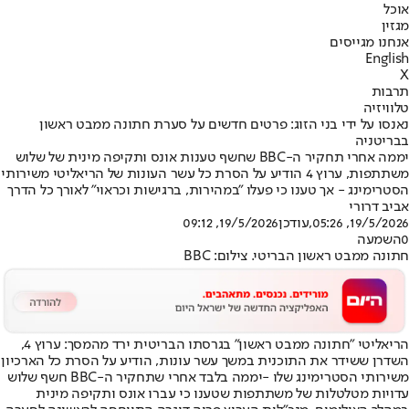
אוכל
מגזין
אנחנו מגייסים
English
X
תרבות
טלוויזיה
נאנסו על ידי בני הזוג: פרטים חדשים על סערת חתונה ממבט ראשון
בבריטניה
יממה אחרי תחקיר ה-BBC שחשף טענות אונס ותקיפה מינית של שלוש
משתתפות, ערוץ 4 הודיע על הסרת כל עשר העונות של הריאליטי משירותי
הסטרימינג - אך טענו כי פעלו "במהירות, ברגישות וכראוי" לאורך כל הדרך
אביב דרורי
19/5/2026, 05:26
,עודכן
19/5/2026, 09:12
0
השמעה
חתונה ממבט ראשון הבריטי. צילום: BBC
הריאליטי "חתונה ממבט ראשון" בגרסתו הבריטית ירד מהמסך: ערוץ 4,
השדרן ששידר את התוכנית במשך עשר עונות, הודיע על הסרת כל הארכיון
משירותי הסטרימינג שלו -
יממה בלבד אחרי שתחקיר ה-BBC חשף שלוש
עדויות מטלטלות של משתתפות שטענו כי עברו אונס ותקיפה מינית