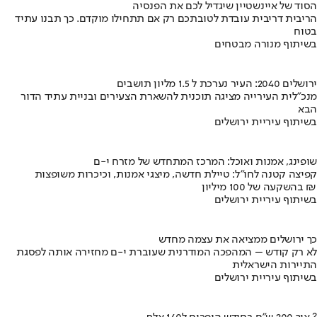
הסוד של איינשטיין שיגדיל לכם את הפנסיה
הריבית דריבית עובדת לטובתכם רק אם תתחילו מוקדם. כך תבנו עתיד
בטוח
בשיתוף מנורה מבטחים
ירושלים 2040: העיר נערכת ל 1.5 מליון תושבים
מנכ"לית העירייה מציגה תוכנית להשארת הצעירים ובניית עתיד הדור
הבא
בשיתוף עיריית ירושלים
שופינג, אמנות ואוכל: המרכז המתחדש של מזרח י-ם
קפיצה קטנה לחו"ל: טיילת חדשה, מיצגי אמנות, וכיכרות משופצות
בהשקעה של 100 מיליון ₪
בשיתוף עיריית ירושלים
כך ירושלים ממציאה את עצמה מחדש
לא רק קודש – המהפכה המודרנית שעוברת י-ם מחזירה אותה לפסגת
התיירות הישראלית
בשיתוף עיריית ירושלים