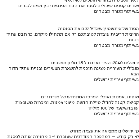
איך 200 ש"ח בחודש הופכים ל140 אלף ?
צעדים קטנים שיכולים לסגור את הבור הפנסיוני בין נשים לגברים
בשיתוף מנורה מבטחים
הסוד של איינשטיין שיגדיל לכם את הפנסיה
הריבית דריבית עובדת לטובתכם רק אם תתחילו מוקדם. כך תבנו עתיד
בטוח
בשיתוף מנורה מבטחים
ירושלים 2040: העיר נערכת ל 1.5 מליון תושבים
מנכ"לית העירייה מציגה תוכנית להשארת הצעירים ובניית עתיד הדור
הבא
בשיתוף עיריית ירושלים
שופינג, אמנות ואוכל: המרכז המתחדש של מזרח י-ם
קפיצה קטנה לחו"ל: טיילת חדשה, מיצגי אמנות, וכיכרות משופצות
בהשקעה של 100 מיליון ₪
בשיתוף עיריית ירושלים
כך ירושלים ממציאה את עצמה מחדש
לא רק קודש – המהפכה המודרנית שעוברת י-ם מחזירה אותה לפסגת