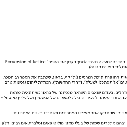
, ששם לחייו בשנת 2019. הסדרה למעשה תעבד למסך הקטן את הספר "Perversion of Justice:
ית החוקרת וזוכת הפרסים ג'ולי קיי. בראון, שכתבה את הספר רב המכר.
טים "אל תסתכלו למעלה", ו"והרי החדשות"). הכרזות ליהוק נוספות טרם
דרלים. בעודם שואבים השראה מנסיונה של בראון כעיתונאית פורצת
ד', הספר והסדרה המוגבלת עוקבים אחר החקירה הבלתי מתפשרת וארוכת השנים שלה שחשפה 80 קורבנות, שכנעה שורדי מפתח להעיד והובילה למעצרם של אפשטיין ושל גיליין מקסוול -
דוקו שהתחקו אחר מעלליו המחרידים ושוחררו בשנים האחרונות
בהם מוזכרים שמות של בעלי ממון, פוליטיקאים וסלבריטאים רבים. חלק