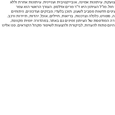
ועקת. עיתונות אמינה, אובייקטיבית ועניינית. עיתונות אחרת וללא
עור החשיפה הגבוה ביותר בימי חול. מו"ל העיתון היא ד"ר מרים אדלסון. העורך הראשי הוא עמר
 והעורך המייסד הוא עמוס רגב. אתרי האינטרנט של "ישראל היום" בעברית ובאנגלית, כמו כן היישומונים (אפליקציות) לאנדרואיד ול-iOS, מציגים חדשות מסביב לשעון, תוכן בלעדי, מבזקים ועדכונים, ניתוחים
, ספורט, כלכלה וצרכנות, בריאות, חיילים, אוכל, יהדות, תיירות ורכב.
דורה המודפסת של העיתון זמינים גם באתר, במהדורה יומית מקוונת,
היום פתוח להערות, לביקורת ולהצעות לשיפור מקהל הקוראים. פנו אלינו