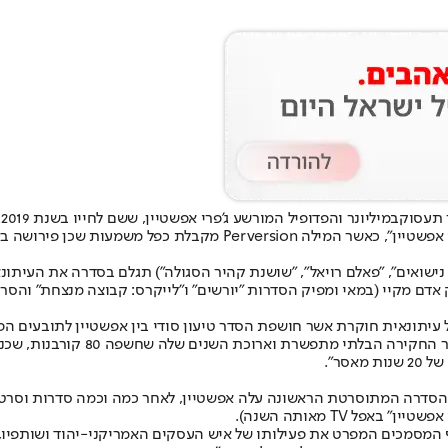
 תעסוק
במיליונר והפדופיל המורשע ג'פרי אפשטיין
ישואים", "פאלם רויאל", "שושנת קהיר הסגולה") תגלם בסדרה את העיתונא
ק אדם מקיי (במאי ומפיק הסדרות "יורשים" ו"לייקרס: קבוצה מנצחת" והסר
 עיתונאית חוקרת אשר חושפת הסדר טיעון סודי בין אפשטיין לתובעים הפ
גבולות בשביל עיתון ה'מיאמי הראל
סר".
סדרה המתוסרטת הראשונה עלה אפשטיין, לאחר כמה וכמה סדרות וסרטי 
 המסמכים המפרט את פעילותו של איש העסקים האמריקני-יהוד ושותפיו, ו