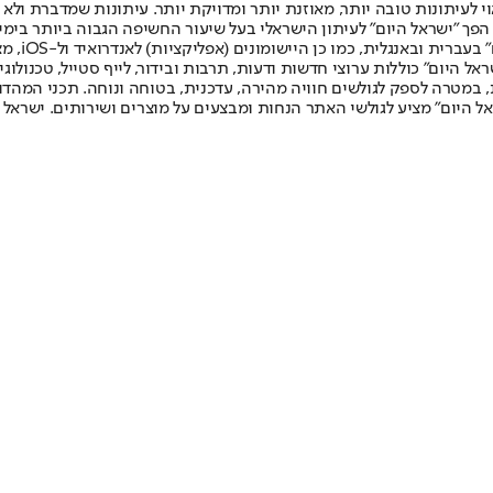
לעיתונות טובה יותר, מאוזנת יותר ומדויקת יותר. עיתונות שמדברת ולא צ
שלום. המהדורה המודפסת הראשונה פורסמה ב-30 ביולי 2007, וב-2010 הפך "ישראל היום" לעיתון הישראלי בעל שי
לחמנוביץ,
ל היום" כוללות ערוצי חדשות ודעות, תרבות ובידור, לייף סטייל, טכנולוגיה
ברית, במטרה לספק לגולשים חוויה מהירה, עדכנית, בטוחה ונוחה. תכני המה
ל היום" מציע לגולשי האתר הנחות ומבצעים על מוצרים ושירותים. ישראל 