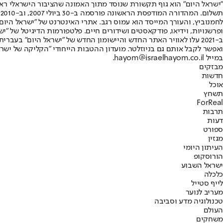
"ישראל היום" הוא גוף תקשורת שנוסד מתוך האמונה שהציבור הישראלי ראוי 
ת
ופרשנויות, וידיאו, פודקאסטים ושידורים חיים. פלטפורמות הדיגיטל של "ישרא
ב-2021 עלו לאוויר האתר החדש והיישומון החדש של "ישראל היום" בע
ואפשר לקבל אותם גם בניוזלטר. מועדון ההטבות הייחודי "הקליקה של ישרא
במייל hayom@israelhayom.co.il.
מבזקים
חדשות
אוכל
תשחץ
ForReal
תרבות
דעות
ספורט
מגזין
העיתון היומי
הורוסקופ
ישראל השבוע
כלכלה
לייף סטייל
מעריב לנוער
טכנולוגיה מדע וסביבה
העולם
משחקים