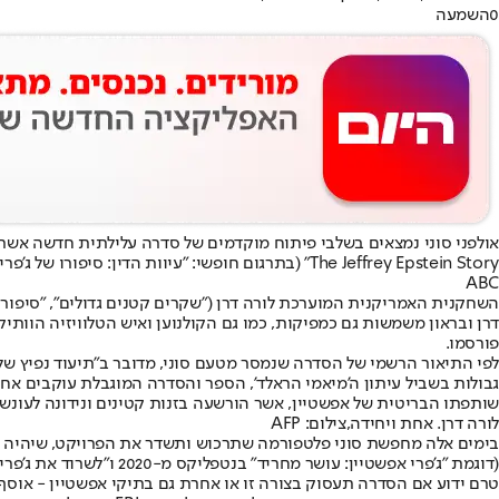
0
השמעה
אולפני סוני נמצאים בשלבי פיתוח מוקדמים של סדרה עלילתית חדשה אשר
The Jeffrey Epstein Story" (בתרגום חופשי: "עיוות הדין: סיפורו של ג'פרי אפשטיין", כאשר המילה Perversion מקבלת כפל משמעות שכן פירושה באנגלית הוא גם סטייה).
ABC
השחקנית האמריקנית המוערכת לורה דרן ("שקרים קטנים גדולים", "סיפור נ
דרן ובראון משמשות גם כמפיקות, כמו גם הקולנוען ואיש הטלוויזיה הוותי
פורסמו.
לפי התיאור הרשמי של הסדרה שנמסר מטעם סוני, מדובר ב"תיעוד נפיץ של
שותפתו הבריטית של אפשטיין, אשר הורשעה בזנות קטינים ונידונה לעונש של 20 שנות מא
לורה דרן. אחת ויחידה,צילום: AFP
בימים אלה מחפשת סוני פלטפורמה שתרכוש ותשדר את הפרויקט, שיהיה ה
(דוגמת "ג'פרי אפשטיין: עושר מחריד" בנטפליקס מ-2020 ו"לשרוד את ג'פרי אפשטיין" באפל TV מאותה השנה).
טרם ידוע אם הסדרה תעסוק בצורה זו או אחרת גם בתיקי אפשטיין - אוסף