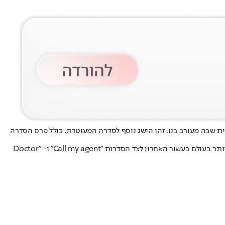
ייח תאונה קטלנית שבה מעורב בנו. זהו הישג נוסף לסדרה המעוטרת, כולל פרס הסדרה
את עסקת המכירה הובילה yes סטודיוס, זרוע ההפצה של yes בעולם שחשפה כי על פי נתוני סירייס מאניה, "כבודו" היה לפורמט המתוסרט הנמכר ביותר בעולם בעשור האחרון לצד הסדרות "Call my agent" ו- "Doctor