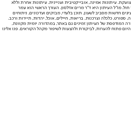
ועקת. עיתונות אמינה, אובייקטיבית ועניינית. עיתונות אחרת וללא
עור החשיפה הגבוה ביותר בימי חול. מו"ל העיתון היא ד"ר מרים אדלסון. העורך הראשי הוא עמר
 והעורך המייסד הוא עמוס רגב. אתרי האינטרנט של "ישראל היום" בעברית ובאנגלית, כמו כן היישומונים (אפליקציות) לאנדרואיד ול-iOS, מציגים חדשות מסביב לשעון, תוכן בלעדי, מבזקים ועדכונים, ניתוחים
, ספורט, כלכלה וצרכנות, בריאות, חיילים, אוכל, יהדות, תיירות ורכב.
דורה המודפסת של העיתון זמינים גם באתר, במהדורה יומית מקוונת,
היום פתוח להערות, לביקורת ולהצעות לשיפור מקהל הקוראים. פנו אלינו