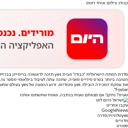
כבודו. צילום: אוהד רומנו
סדרת המתח הישראלית "כבודו" מבית es
הטובה ביותר בפרס סירייס מאניה, שזוכה עתה לעיבוד בינלאומי מספר 14, כולל גרסה אמריקנית
Foster".
טעינו? נתקן! אם מצאתם טעות בכתבה, נשמח שתשתפו אותנו
עקבו אחרינו
G
o
o
g
l
e
News
yes
טלוויזיה
סדרה
מדורים
ספורט