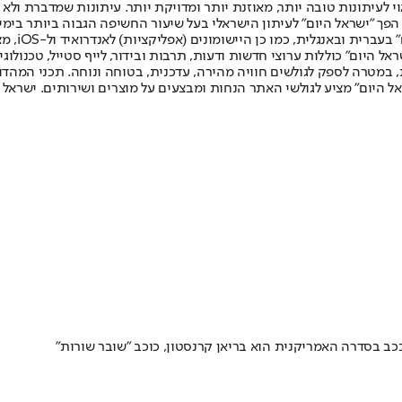
לעיתונות טובה יותר, מאוזנת יותר ומדויקת יותר. עיתונות שמדברת ולא צ
שלום. המהדורה המודפסת הראשונה פורסמה ב-30 ביולי 2007, וב-2010 הפך "ישראל היום" לעיתון הישראלי בעל שי
לחמנוביץ,
ל היום" כוללות ערוצי חדשות ודעות, תרבות ובידור, לייף סטייל, טכנולוגיה
ברית, במטרה לספק לגולשים חוויה מהירה, עדכנית, בטוחה ונוחה. תכני המה
ל היום" מציע לגולשי האתר הנחות ומבצעים על מוצרים ושירותים. ישראל 