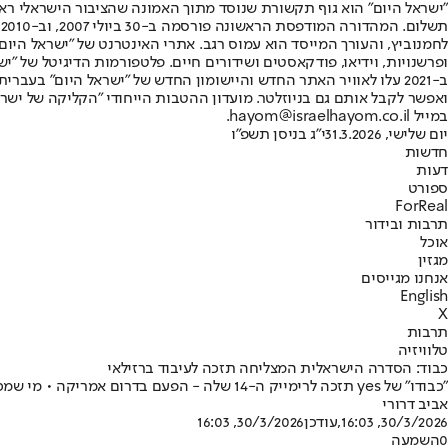
"ישראל היום" הוא גוף תקשורת שנוסד מתוך האמונה שהציבור הישראלי ראוי 
ת
ופרשנויות, וידיאו, פודקאסטים ושידורים חיים. פלטפורמות הדיגיטל של "ישרא
ב-2021 עלו לאוויר האתר החדש והיישומון החדש של "ישראל היום" בע
ואפשר לקבל אותם גם בניוזלטר. מועדון ההטבות הייחודי "הקליקה של ישרא
במייל hayom@israelhayom.co.il.
יום שלישי, 31.3.2026
י"ג בניסן תשפ"ו
חדשות
דעות
ספורט
ForReal
תרבות ובידור
אוכל
מגזין
אנחנו מגייסים
English
X
תרבות
טלוויזיה
כבוד: הסדרה הישראלית המצליחה תזכה לעיבוד ברזילאי
"כבודו" של yes תזכה לרימייק ה-14 שלה - הפעם בדרום אמריקה • מי שמככב בסדרה האמריקנית הוא בריאן קרנסטון, כוכב "שובר שורות"
אביב דרורי
30/3/2026, 16:03
,עודכן
30/3/2026, 16:03
0
השמעה