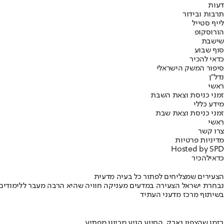
דעות
תרבות ובידור
לייף סטייל
הורוסקופ
שישבת
סוף שבוע
כדאי להכיר
סיפור המשק הישראלי
נדל"ן
ראשי
זמני כניסת וצאת השבת
מידע כללי
זמני כניסת וצאת שבת
ראשי
צרו קשר
מדיניות פרטיות
Hosted by SPD
כדאי
להכיר
הצעירים שמצליחים לפתור כל בעיה מדעית
נבחרת ישראל הצעירה במדעים מעניקה חוויה שהיא הרבה מעבר ללימודים
בשיתוף מרכז מדעני העתיד
בזמן שהצפון נאבק, הסיוע הגיע מכיוון מפתיע