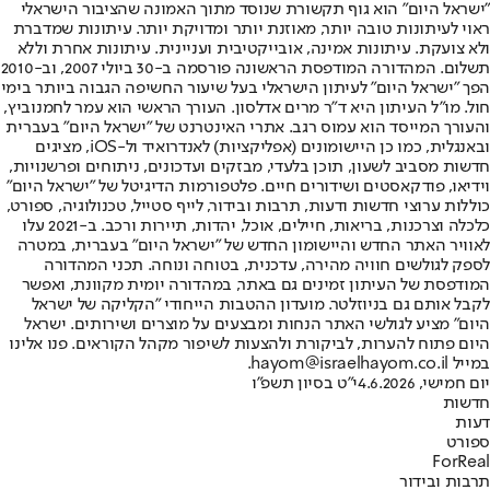
"ישראל היום" הוא גוף תקשורת שנוסד מתוך האמונה שהציבור הישראלי
ראוי לעיתונות טובה יותר, מאוזנת יותר ומדויקת יותר. עיתונות שמדברת
ולא צועקת. עיתונות אמינה, אובייקטיבית ועניינית. עיתונות אחרת וללא
תשלום. המהדורה המודפסת הראשונה פורסמה ב-30 ביולי 2007, וב-2010
הפך "ישראל היום" לעיתון הישראלי בעל שיעור החשיפה הגבוה ביותר בימי
חול. מו"ל העיתון היא ד"ר מרים אדלסון. העורך הראשי הוא עמר לחמנוביץ,
והעורך המייסד הוא עמוס רגב. אתרי האינטרנט של "ישראל היום" בעברית
ובאנגלית, כמו כן היישומונים (אפליקציות) לאנדרואיד ול-iOS, מציגים
חדשות מסביב לשעון, תוכן בלעדי, מבזקים ועדכונים, ניתוחים ופרשנויות,
וידיאו, פודקאסטים ושידורים חיים. פלטפורמות הדיגיטל של "ישראל היום"
כוללות ערוצי חדשות ודעות, תרבות ובידור, לייף סטייל, טכנולוגיה, ספורט,
כלכלה וצרכנות, בריאות, חיילים, אוכל, יהדות, תיירות ורכב. ב-2021 עלו
לאוויר האתר החדש והיישומון החדש של "ישראל היום" בעברית, במטרה
לספק לגולשים חוויה מהירה, עדכנית, בטוחה ונוחה. תכני המהדורה
המודפסת של העיתון זמינים גם באתר, במהדורה יומית מקוונת, ואפשר
לקבל אותם גם בניוזלטר. מועדון ההטבות הייחודי "הקליקה של ישראל
היום" מציע לגולשי האתר הנחות ומבצעים על מוצרים ושירותים. ישראל
היום פתוח להערות, לביקורת ולהצעות לשיפור מקהל הקוראים. פנו אלינו
במייל hayom@israelhayom.co.il.
יום חמישי, 4.6.2026
י"ט בסיון תשפ"ו
חדשות
דעות
ספורט
ForReal
תרבות ובידור