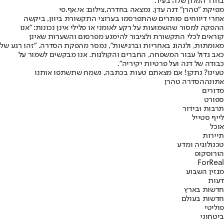
בחדר המלון שלה בעיר.
מפיקת "טהרן" דנה עדן. נמצאה בחדרה,צילום: אי.אף.פי
אחרי דיווחים סותרים שהתפרסמו בערוצי התקשורת ביוון, ביקשה
ההפקה למסור שהשמועות על רקע לאומני או פלילי אינן נכונות: "אנו
קוראים לכלי התקשורת ולציבור להימנע מפרסום והשערות שאינן
מאומתות, ולנהוג באחריות וברגישות", נמסר מהפקת הסדרה. "זהו רגע של
כאב גדול עבור המשפחה, החברים והקולגות. אנו מבקשים לשמור על
כבודה של דנה ועל פרטיות יקיריה".
טעינו? נתקן! אם מצאתם טעות בכתבה, נשמח שתשתפו אותנו
אתונה
הסדרה טהרן
מדורים
ספורט
תרבות ובידור
לייף סטייל
אוכל
תיירות
טכנולוגיה ומדע
הורוסקופ
ForReal
מגזין השבוע
דעות
חדשות בארץ
חדשות בעולם
פוליטי
ביטחוני