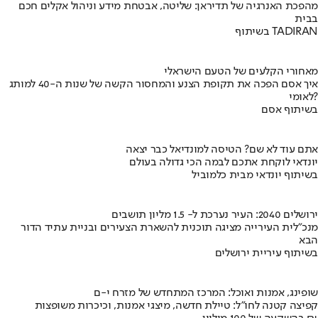
מהפכת האנרגיה של תדיראן: שליטה, אבטחת מידע וניהול אקלים חכם
בבית
בשיתוף TADIRAN
מאחורי הקלעים של הטעם הישראלי
איך אסם הפכה את תקופת הצנע והמחסור הקשה של שנות ה-40 למותג
לאומי?
בשיתוף אסם
אתם עוד לא שם? הטיסה למונדיאל כבר יצאה
יונדאי לוקחת אתכם לבמה הכי גדולה בעולם
בשיתוף יונדאי מבית כלמוביל
ירושלים 2040: העיר נערכת ל- 1.5 מליון תושבים
מנכ"לית העירייה מציגה תוכנית להשארת הצעירים ובניית עתיד הדור
הבא
בשיתוף עיריית ירושלים
שופינג, אמנות ואוכל: המרכז המתחדש של מזרח י-ם
קפיצה קטנה לחו"ל: טיילת חדשה, מיצגי אמנות, וכיכרות משופצות