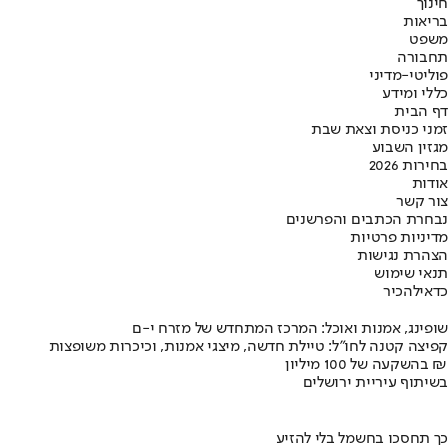
חינוך
בריאות
משפט
תחבורה
פוליטי-מדיני
כללי ומידע
דף הבית
זמני כניסת וצאת שבת
מגזין השבוע
בחירות 2026
אודות
צור קשר
נבחרת הכתבים והפרשנים
מדיניות פרטיות
הצהרת נגישות
תנאי שימוש
כדאי
להכיר
שופינג, אמנות ואוכל: המרכז המתחדש של מזרח י-ם
קפיצה קטנה לחו"ל: טיילת חדשה, מיצגי אמנות, וכיכרות משופצות
בהשקעה של 100 מיליון ₪
בשיתוף עיריית ירושלים
כך תחסכו בחשמל בלי להזיע