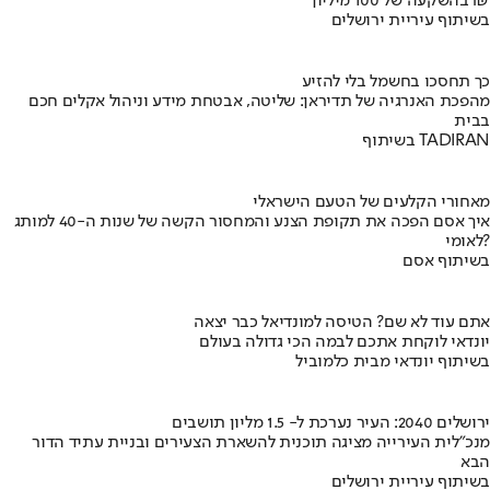
בהשקעה של 100 מיליון ₪
בשיתוף עיריית ירושלים
כך תחסכו בחשמל בלי להזיע
מהפכת האנרגיה של תדיראן: שליטה, אבטחת מידע וניהול אקלים חכם
בבית
בשיתוף TADIRAN
מאחורי הקלעים של הטעם הישראלי
איך אסם הפכה את תקופת הצנע והמחסור הקשה של שנות ה-40 למותג
לאומי?
בשיתוף אסם
אתם עוד לא שם? הטיסה למונדיאל כבר יצאה
יונדאי לוקחת אתכם לבמה הכי גדולה בעולם
בשיתוף יונדאי מבית כלמוביל
ירושלים 2040: העיר נערכת ל- 1.5 מליון תושבים
מנכ"לית העירייה מציגה תוכנית להשארת הצעירים ובניית עתיד הדור
הבא
בשיתוף עיריית ירושלים