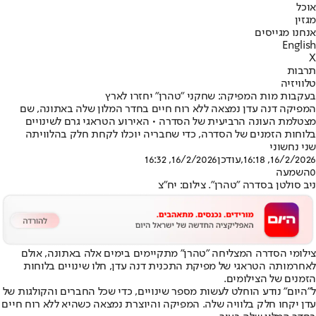
אוכל
מגזין
אנחנו מגייסים
English
X
תרבות
טלוויזיה
בעקבות מות המפיקה: שחקני "טהרן" יחזרו לארץ
המפיקה דנה עדן נמצאה ללא רוח חיים בחדר המלון שלה באתונה, שם
מצטלמת העונה הרביעית של הסדרה • האירוע הטראגי גרם לשינויים
בלוחות הזמנים של הסדרה, כדי שחבריה יוכלו לקחת חלק בהלוויתה
שני נחשוני
16/2/2026, 16:18
,עודכן
16/2/2026, 16:32
0
השמעה
ניב סולטן בסדרה "טהרן". צילום: יח"צ
צילומי הסדרה המצליחה "טהרן" מתקיימים בימים אלה באתונה, אולם
לאחר
מותה הטראגי של מפיקת התכנית דנה עדן
, חלו שינויים בלוחות
הזמנים של הצילומים.
ל"היום" נודע הוחלט לעשות מספר שינויים, כדי שכל החברים והקולגות של
עדן יקחו חלק בלוויה שלה. המפיקה והיוצרת נמצאה כשהיא ללא רוח חיים