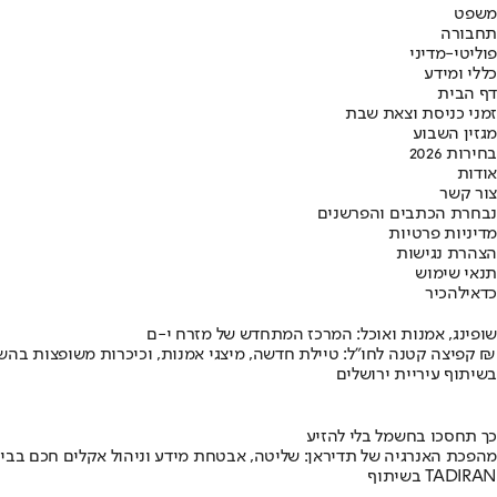
משפט
תחבורה
פוליטי-מדיני
כללי ומידע
דף הבית
זמני כניסת וצאת שבת
מגזין השבוע
בחירות 2026
אודות
צור קשר
נבחרת הכתבים והפרשנים
מדיניות פרטיות
הצהרת נגישות
תנאי שימוש
כדאי
להכיר
שופינג, אמנות ואוכל: המרכז המתחדש של מזרח י-ם
קפיצה קטנה לחו"ל: טיילת חדשה, מיצגי אמנות, וכיכרות משופצות בהשקעה של 100 מיליון ₪
בשיתוף עיריית ירושלים
כך תחסכו בחשמל בלי להזיע
מהפכת האנרגיה של תדיראן: שליטה, אבטחת מידע וניהול אקלים חכם בבי
בשיתוף TADIRAN