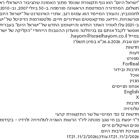
"ישראל היום" הוא גוף תקשורת שנוסד מתוך האמונה שהציבור הישראלי ראוי 
ת
ופרשנויות, וידיאו, פודקאסטים ושידורים חיים. פלטפורמות הדיגיטל של "ישרא
ב-2021 עלו לאוויר האתר החדש והיישומון החדש של "ישראל היום" בע
ואפשר לקבל אותם גם בניוזלטר. מועדון ההטבות הייחודי "הקליקה של ישרא
במייל hayom@israelhayom.co.il.
יום שבת, 6.6.2026
כ"א בסיון תשפ"ו
חדשות
דעות
ספורט
ForReal
תרבות ובידור
אוכל
מגזין
אנחנו מגייסים
English
X
תרבות
טלוויזיה
חדשות 12 נגד המינוי של שר התקשורת קרעי
פנים ושיקולים זרים
מערכת תרבות היום
11/2/2026, 17:21
,עודכן
11/2/2026, 17:21