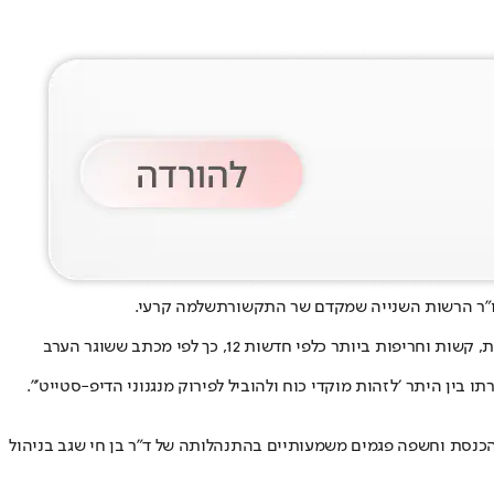
ליו"ר הרשות השנייה שמקדם שר התקשורת
שלמה קרעי
.
בן חי שגב הפסידה בתביעת דיבה שהגישה נגד חברת החדשות וחויבה לשלם הוצאות משפט לאחר שביהמ"ש דחה האשמות שקריות, מכפישות, אישיות, קשות וחריפות ביותר כלפי חדשות 12, כך לפי מכתב ששוגר הערב
ההחלטה שהתקבלה בהובלתה של ד"ר בן חי שגב להעניק לערוץ 20 את הזכייה במכרז ערוץ הכנסת וחשפה פגמים משמעותיים בהתנהלותה של ד"ר בן חי שגב בניהול