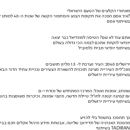
מאחורי הקלעים של הטעם הישראלי
איך אסם הפכה את תקופת הצנע והמחסור הקשה של שנות ה-40 למותג לאומי?
בשיתוף אסם
אתם עוד לא שם? הטיסה למונדיאל כבר יצאה
יונדאי לוקחת אתכם לבמה הכי גדולה בעולם
בשיתוף יונדאי מבית כלמוביל
ירושלים 2040: העיר נערכת ל- 1.5 מליון תושבים
מנכ"לית העירייה מציגה תוכנית להשארת הצעירים ובניית עתיד הדור הבא
בשיתוף עיריית ירושלים
שופינג, אמנות ואוכל: המרכז המתחדש של מזרח י-ם
קפיצה קטנה לחו"ל: טיילת חדשה, מיצגי אמנות, וכיכרות משופצות בהשקעה של 100 מיליון ₪
בשיתוף עיריית ירושלים
כך תחסכו בחשמל בלי להזיע
מהפכת האנרגיה של תדיראן: שליטה, אבטחת מידע וניהול אקלים חכם בבי
בשיתוף TADIRAN