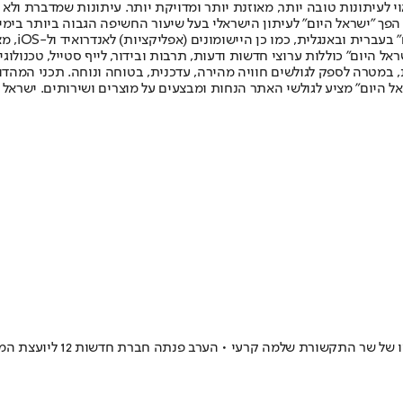
לעיתונות טובה יותר, מאוזנת יותר ומדויקת יותר. עיתונות שמדברת ולא צ
שלום. המהדורה המודפסת הראשונה פורסמה ב-30 ביולי 2007, וב-2010 הפך "ישראל היום" לעיתון הישראלי בעל שי
לחמנוביץ,
ל היום" כוללות ערוצי חדשות ודעות, תרבות ובידור, לייף סטייל, טכנולוגיה
ברית, במטרה לספק לגולשים חוויה מהירה, עדכנית, בטוחה ונוחה. תכני המה
ל היום" מציע לגולשי האתר הנחות ומבצעים על מוצרים ושירותים. ישראל 
ד״ר יפעת בן חי שגב מונתה ל