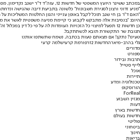
"מניע זדוני ורצון לסגירת חשבונות" כלשונה בתביעת דיבה שהגישה ונדחתה,
היום: ״בנסיבות אלה מתבקש לקבוע כי קיימת מניעה משפטית לאשר את מוע
כן חדשות 12 תפעל למיצוי כל הזכויות העומדות לה על פי כל דין במכלול זה״.
תגובת שר התקשורת תובא לכשתתקבל.
טעינו? נתקן! אם מצאתם טעות בכתבה, נשמח שתשתפו אותנו
גלי בהרב-מיארה
חדשות 12
רפורמת קרעי
שלמה קרעי
מדורים
ספורט
תרבות ובידור
לייף סטייל
אוכל
תיירות
טכנולוגיה ומדע
הורוסקופ
ForReal
מגזין השבוע
דעות
חדשות בארץ
חדשות בעולם
פוליטי
ביטחוני
חינוך
בריאות