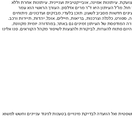
ועקת. עיתונות אמינה, אובייקטיבית ועניינית. עיתונות אחרת וללא
עור החשיפה הגבוה ביותר בימי חול. מו"ל העיתון היא ד"ר מרים אדלסון. העורך הראשי הוא עמר
 והעורך המייסד הוא עמוס רגב. אתרי האינטרנט של "ישראל היום" בעברית ובאנגלית, כמו כן היישומונים (אפליקציות) לאנדרואיד ול-iOS, מציגים חדשות מסביב לשעון, תוכן בלעדי, מבזקים ועדכונים, ניתוחים
, ספורט, כלכלה וצרכנות, בריאות, חיילים, אוכל, יהדות, תיירות ורכב.
דורה המודפסת של העיתון זמינים גם באתר, במהדורה יומית מקוונת,
היום פתוח להערות, לביקורת ולהצעות לשיפור מקהל הקוראים. פנו אלינו
יו״ר הרשות השניה לטלוויזיה ולרדיו - בקידומו של שר התקשורת שלמה קרעי • הערב פנתה חברת חדשות 12 ליועצת המשפטית ואל הוועדה לבדיקת מינויים בטענות לניגוד עניינים וחשש למשוא