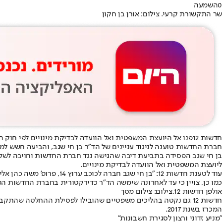
0
השמעה
שר התקשורת קרעי. צילום: אורן בן חקון
חדשות 12
פנו אל היועצת המשפטית ואל הוועדה לבדיקת מינויים לפי חוק
חברת החדשות טוענה לניגוד עניינים של הד״ר בן חי שגב, והביעה חשש למש
ליועצת המשפטית ואל הוועדה לבדיקת מינויים.
עוד לטענת חדשות 12: ״בן חי שגב חברה לכוכב ערוץ 14, פרופ' משה כהן אליה, המנהל קרן למימון תביעות נגד חדשות 12 לשם הקמת מכון מחקר, שמטרתו בין היתר ׳לזהות מוקדי כוח ולהוביל לפירוק מנגנוני הדיפ-סטייט׳״.
כמו כן, צויין כי עד לאחרונה שימשה הד״ר כדירקטורית בחברת החדשות המתחרה הישי
אולפן חדשות 12,צילום: צילום מסך
המכרז בשנת 2017.
"מניע זדוני ורצון לסגירת חשבונות"