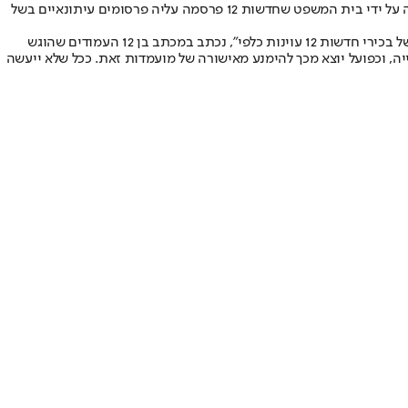
במכתב ששיגר היועץ המשפטי של חדשות 12, עוה"ד ד"ר ישגב נקדימון, מפורט כי המניעה המשפטית מושרשת בכך שבן חי שגב טענה בעדות שנדחתה על ידי בית המשפט שחדשות 12 פרסמה עליה פרסומים עיתונאיים בשל
"האם ד"ר בן חי שגב תוכל לקבל באופן ענייני והגון החלטות המשליכות על חדשות 12? לאחר שטענה בתצהיר שהוגש על ידה לבית המשפט, כי ׳בליבם של בכירי חדשות 12 עוינות כלפי״, נכתב במכתב בן 12 העמודים שהוגש
, וכפועל יוצא מכך להימנע מאישורה של מועמדות זאת. ככל שלא ייעשה