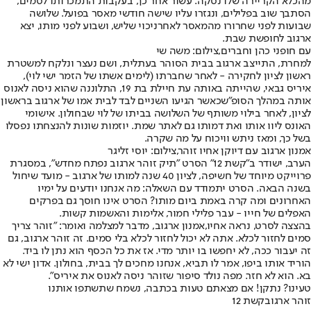
מהכלא הקריירה שלו נסקה. עשור אחר כך, בעקבות התמכרותו לסמים,
הסתבך שוב בפלילים, ונגזרו עליו שישה חודשי מאסר בפועל. שלושה
שבועות לפני שחרורו מהמאסר לאחר
ניכוי שליש
, ושבוע לפני מותו, יצא
ארגוב לחופשת שבת.
עם חופני כהן וחברים,צילום: משה שי
למחרת, התייצב ארגוב בבית הסוהר בעתלית, ושם נעצר ונלקח למשטרת
ראשון לציון לחקירה - לאחר שחברתו (לימים אשתו של הזמר ישי לוי),
איריס גבאי, שהייתה באותה עת חיילת בת 19, התלוננה שהוא ניסה לאנוס
אותה במהלך ה
סופ"ש
כאשר הגיעו השניים לבד לבית אמו של ארגוב בראשון
לציון, לאחר בילוי משותף של השלושה בביתו של לוי שב
חולון
. אישומי
האונס ליוו אותו ואת דמותו גם לאתר שמת. יוזמות שונות להנצחתו נפסלו
בשל כך, ומאז ניתש וויכוח על מה שקרה.
אמנון ארגוב עם דיוקן אחיו זוהר,צילום: יוסי זליגר
הערב, ישודר ב"קשת 12" הסרט "תיק זוהר ארגוב נפתח מחדש", במסגרת
פרוייקט מיוחד של חשיפה, לציון 40 שנה למותו של ארגוב - מועד שיחול
בשנה הבאה. הסרט יתמודד עם השאלה: מה אנחנו יודעים על ימיו
האחרונים ומה קרה באמת ביום מותו? הסרט אינו חוסך גם בפרקים
האפלים של חייו - עבר פלילי חמור, אלימות והאשמות קשות.
בהצצה לסרט, נראה אחיו,
אמנון ארגוב
, מדבר למצלמה ואומר: "זוהר צריך
סמים לחזור לכלא. אתה לא יכול לחזור לכלא בלי סמים. זה זוהר ארגוב, גם
זה יעבור ככה, לא יחפשו בו יותר מדי. אז את כל הכסף הוא נתן לו ביד.
הוריד אותו ביפו, אמר לו תביא, אנחנו מחכים לך בבית, בחולון. אדון ישי לא
בא. הוא לא חזר. מפה נולד סיפור שזוהר ניסה לאנוס את איריס".
טעינו? נתקן! אם מצאתם טעות בכתבה, נשמח שתשתפו אותנו
זוהר ארגוב
קשת 12