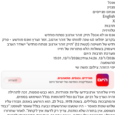
אוכל
מגזין
אנחנו מגייסים
English
X
תרבות
טלוויזיה
אנס או לא אנס? תיק זוהר ארגוב נפתח מחדש
בקרוב ימלאו 40 שנה למותו של זוהר ארגוב, זמר נערץ ואנס מורשע • פרק
חדש של חשיפה (קשת 12) "תיק זוהר ארגוב נפתח מחדש" ישודר הערב
ויעסוק בשאלות הלא פתורות של חייו
מערכת תרבות היום
12/1/2026, 14:26
,עודכן
12/1/2026, 15:01
0
השמעה
ימי הזוהר. צילום: משה שי
חייו של
זוהר ארגוב
ידעו עליות ומורדות, הוא כבש פסגות, זכה לתהילה
והיה נערץ על רבים, אבל גם נפל לתהומות בגלל השימוש בסמים,
והסתבכות בפלילים. בשנת 1978, בגיל 23, הוא הורשע באונס, ונגזרו עליו
שלוש שנות מאסר - היו שטענו שהרשעתו נבעה בגלל שאמר לשופט: "כבוד
השופט, אין בחורה שלא נותנת, צריך רק לדעת איך לקחת". לאחר שחרורו