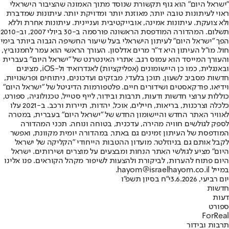
"ישראל היום" הוא גוף תקשורת שנוסד מתוך האמונה שהציבור הישראלי
ראוי לעיתונות טובה יותר, מאוזנת יותר ומדויקת יותר. עיתונות שמדברת
ולא צועקת. עיתונות אמינה, אובייקטיבית ועניינית. עיתונות אחרת וללא
תשלום. המהדורה המודפסת הראשונה פורסמה ב-30 ביולי 2007, וב-2010
הפך "ישראל היום" לעיתון הישראלי בעל שיעור החשיפה הגבוה ביותר בימי
חול. מו"ל העיתון היא ד"ר מרים אדלסון. העורך הראשי הוא עמר לחמנוביץ,
והעורך המייסד הוא עמוס רגב. אתרי האינטרנט של "ישראל היום" בעברית
ובאנגלית, כמו כן היישומונים (אפליקציות) לאנדרואיד ול-iOS, מציגים
חדשות מסביב לשעון, תוכן בלעדי, מבזקים ועדכונים, ניתוחים ופרשנויות,
וידיאו, פודקאסטים ושידורים חיים. פלטפורמות הדיגיטל של "ישראל היום"
כוללות ערוצי חדשות ודעות, תרבות ובידור, לייף סטייל, טכנולוגיה, ספורט,
כלכלה וצרכנות, בריאות, חיילים, אוכל, יהדות, תיירות ורכב. ב-2021 עלו
לאוויר האתר החדש והיישומון החדש של "ישראל היום" בעברית, במטרה
לספק לגולשים חוויה מהירה, עדכנית, בטוחה ונוחה. תכני המהדורה
המודפסת של העיתון זמינים גם באתר, במהדורה יומית מקוונת, ואפשר
לקבל אותם גם בניוזלטר. מועדון ההטבות הייחודי "הקליקה של ישראל
היום" מציע לגולשי האתר הנחות ומבצעים על מוצרים ושירותים. ישראל
היום פתוח להערות, לביקורת ולהצעות לשיפור מקהל הקוראים. פנו אלינו
במייל hayom@israelhayom.co.il.
יום רביעי, 3.6.2026
י"ח בסיון תשפ"ו
חדשות
דעות
ספורט
ForReal
תרבות ובידור