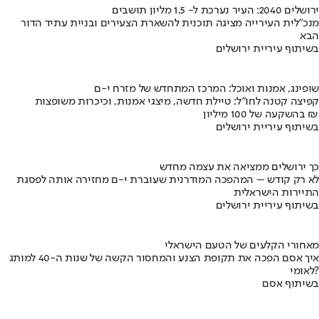
ירושלים 2040: העיר נערכת ל- 1.5 מליון תושבים
מנכ"לית העירייה מציגה תוכנית להשארת הצעירים ובניית עתיד הדור
הבא
בשיתוף עיריית ירושלים
שופינג, אמנות ואוכל: המרכז המתחדש של מזרח י-ם
קפיצה קטנה לחו"ל: טיילת חדשה, מיצגי אמנות, וכיכרות משופצות
בהשקעה של 100 מיליון ₪
בשיתוף עיריית ירושלים
כך ירושלים ממציאה את עצמה מחדש
לא רק קודש – המהפכה המודרנית שעוברת י-ם מחזירה אותה לפסגת
התיירות הישראלית
בשיתוף עיריית ירושלים
מאחורי הקלעים של הטעם הישראלי
איך אסם הפכה את תקופת הצנע והמחסור הקשה של שנות ה-40 למותג
לאומי?
בשיתוף אסם