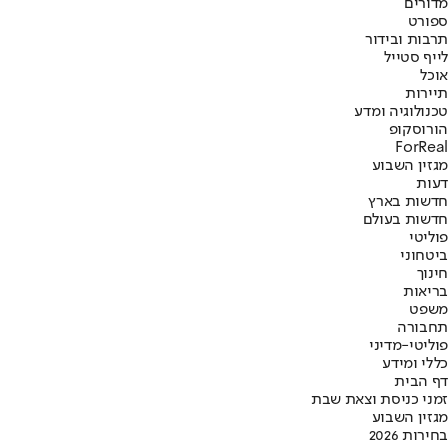
מדורים
ספורט
תרבות ובידור
לייף סטייל
אוכל
תיירות
טכנולוגיה ומדע
הורוסקופ
ForReal
מגזין השבוע
דעות
חדשות בארץ
חדשות בעולם
פוליטי
ביטחוני
חינוך
בריאות
משפט
תחבורה
פוליטי-מדיני
כללי ומידע
דף הבית
זמני כניסת וצאת שבת
מגזין השבוע
בחירות 2026