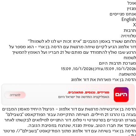
אוכל
מגזין
אנחנו מגייסים
English
X
תרבות
טלוויזיה
הלוחם ששרד באסון המבנים: "איזו זכות יש לנו לא לשמוח?"
דור אלמוג הגיע לקיים שיחה מרגשת עם הדסה בן ארי • הוא מספר על
הרגע שבו נאלץ להתמודד עם מותם של 21 חבריו ועל האומץ להמשיך
לשמוח
מערכת תרבות היום
10/1/2026, 15:09
,עודכן
10/1/2026, 15:09
0
השמעה
הדסה בן ארי מארחת את דור אלמוג
הדסה בן ארי
בשיחה מרגשת עם דור אלמוג - הניצול היחיד מאסון המבנים
בעזה בו נהרגו 21 חיילים. השיחה התקיימה עבור הפודקאסט "בשבילם"
בערוץ הגיבורים ב
פרטנר
טי וי פלוס. דור התגייס למילואים לבקשתו לאחר
שאיבד את חברו הטוב, עמית מגנזי, שנרצח במסיבת הנובה.
הדסה בן ארי בשיחה עם דור אלמוג מתוך הפודקאסט ״בשבילם״// פרטנר