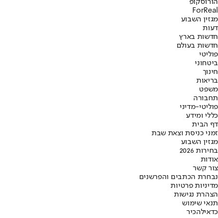
הורוסקופ
ForReal
מגזין השבוע
דעות
חדשות בארץ
חדשות בעולם
פוליטי
ביטחוני
חינוך
בריאות
משפט
תחבורה
פוליטי-מדיני
כללי ומידע
דף הבית
זמני כניסת וצאת שבת
מגזין השבוע
בחירות 2026
אודות
צור קשר
נבחרת הכתבים והפרשנים
מדיניות פרטיות
הצהרת נגישות
תנאי שימוש
כדאי
להכיר