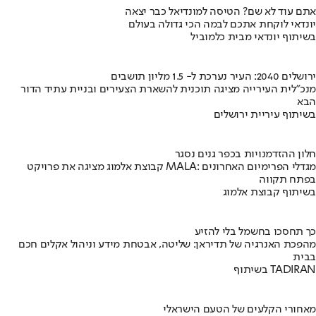
אתם עוד לא שם? הטיסה למונדיאל כבר יצאה
יונדאי לוקחת אתכם לבמה הכי גדולה בעולם
בשיתוף יונדאי מבית כלמוביל
ירושלים 2040: העיר נערכת ל- 1.5 מליון תושבים
מנכ"לית העירייה מציגה תוכנית להשארת הצעירים ובניית עתיד הדור
הבא
בשיתוף עיריית ירושלים
חלון ההזדמנויות בכפר גנים נסגר
קבוצת אלמוג מציגה את פרויקט MALA: מגדלי הפרימיום האחרונים
בפתח תקווה
בשיתוף קבוצת אלמוג
כך תחסכו בחשמל בלי להזיע
מהפכת האנרגיה של תדיראן: שליטה, אבטחת מידע וניהול אקלים חכם
בבית
בשיתוף TADIRAN
מאחורי הקלעים של הטעם הישראלי