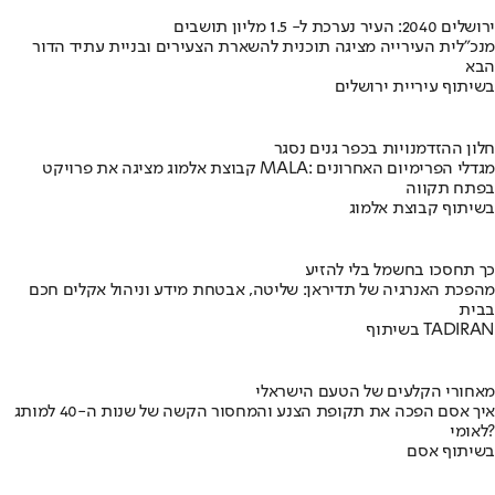
ירושלים 2040: העיר נערכת ל- 1.5 מליון תושבים
מנכ"לית העירייה מציגה תוכנית להשארת הצעירים ובניית עתיד הדור
הבא
בשיתוף עיריית ירושלים
חלון ההזדמנויות בכפר גנים נסגר
קבוצת אלמוג מציגה את פרויקט MALA: מגדלי הפרימיום האחרונים
בפתח תקווה
בשיתוף קבוצת אלמוג
כך תחסכו בחשמל בלי להזיע
מהפכת האנרגיה של תדיראן: שליטה, אבטחת מידע וניהול אקלים חכם
בבית
בשיתוף TADIRAN
מאחורי הקלעים של הטעם הישראלי
איך אסם הפכה את תקופת הצנע והמחסור הקשה של שנות ה-40 למותג
לאומי?
בשיתוף אסם