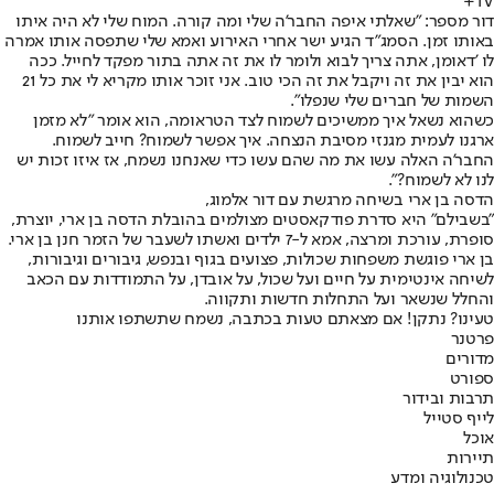
TV+
דור מספר: "שאלתי איפה החבר'ה שלי ומה קורה. המוח שלי לא היה איתו
באותו זמן. הסמג"ד הגיע ישר אחרי האירוע ואמא שלי שתפסה אותו אמרה
לו 'דאומן, אתה צריך לבוא ולומר לו את זה אתה בתור מפקד לחייל. ככה
הוא יבין את זה ויקבל את זה הכי טוב. אני זוכר אותו מקריא לי את כל 21
השמות של חברים שלי שנפלו".
כשהוא נשאל איך ממשיכים לשמוח לצד הטראומה, הוא אומר "לא מזמן
ארגנו לעמית מגנזי מסיבת הנצחה. איך אפשר לשמוח? חייב לשמוח.
החבר'ה האלה עשו את מה שהם עשו כדי שאנחנו נשמח, אז איזו זכות יש
לנו לא לשמוח?".
הדסה בן ארי בשיחה מרגשת עם דור אלמוג,
"בשבילם" היא סדרת פודקאסטים מצולמים בהובלת הדסה בן ארי, יוצרת,
סופרת, עורכת ומרצה, אמא ל-7 ילדים ואשתו לשעבר של הזמר חנן בן ארי.
בן ארי פוגשת משפחות שכולות, פצועים בגוף ובנפש, גיבורים וגיבורות,
לשיחה אינטימית על חיים ועל שכול, על אובדן, על התמודדות עם הכאב
והחלל שנשאר ועל התחלות חדשות ותקווה.
טעינו? נתקן! אם מצאתם טעות בכתבה, נשמח שתשתפו אותנו
פרטנר
מדורים
ספורט
תרבות ובידור
לייף סטייל
אוכל
תיירות
טכנולוגיה ומדע