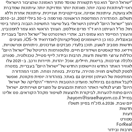
"ישראל היום" הוא גוף תקשורת שנוסד מתוך האמונה שהציבור הישראלי
ראוי לעיתונות טובה יותר, מאוזנת יותר ומדויקת יותר. עיתונות שמדברת
ולא צועקת. עיתונות אמינה, אובייקטיבית ועניינית. עיתונות אחרת וללא
תשלום. המהדורה המודפסת הראשונה פורסמה ב-30 ביולי 2007, וב-2010
הפך "ישראל היום" לעיתון הישראלי בעל שיעור החשיפה הגבוה ביותר בימי
חול. מו"ל העיתון היא ד"ר מרים אדלסון. העורך הראשי הוא עמר לחמנוביץ,
והעורך המייסד הוא עמוס רגב. אתרי האינטרנט של "ישראל היום" בעברית
ובאנגלית, כמו כן היישומונים (אפליקציות) לאנדרואיד ול-iOS, מציגים
חדשות מסביב לשעון, תוכן בלעדי, מבזקים ועדכונים, ניתוחים ופרשנויות,
וידיאו, פודקאסטים ושידורים חיים. פלטפורמות הדיגיטל של "ישראל היום"
כוללות ערוצי חדשות ודעות, תרבות ובידור, לייף סטייל, טכנולוגיה, ספורט,
כלכלה וצרכנות, בריאות, חיילים, אוכל, יהדות, תיירות ורכב. ב-2021 עלו
לאוויר האתר החדש והיישומון החדש של "ישראל היום" בעברית, במטרה
לספק לגולשים חוויה מהירה, עדכנית, בטוחה ונוחה. תכני המהדורה
המודפסת של העיתון זמינים גם באתר, במהדורה יומית מקוונת, ואפשר
לקבל אותם גם בניוזלטר. מועדון ההטבות הייחודי "הקליקה של ישראל
היום" מציע לגולשי האתר הנחות ומבצעים על מוצרים ושירותים. ישראל
היום פתוח להערות, לביקורת ולהצעות לשיפור מקהל הקוראים. פנו אלינו
במייל hayom@israelhayom.co.il.
יום שבת, 13.6.2026
כ"ח בסיון תשפ"ו
חדשות
דעות
ספורט
ForReal
תרבות ובידור