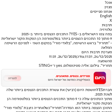
אוכל
מגזין
אנחנו מגייסים
English
X
תרבות
טלוויזיה
במה צפו הישראלים ב-YES? התכנים הנצפים ביותר ב-2025
9 מתוך 10 התכנים הנצפים ביותר בפלטפורמה הן הפקות מקור ישראליות
• "תחריר" בראש הרשימה, "בלאדי מורי" במקום השני • לפניכם הרשימה
המלאה
מערכת תרבות היום
24/12/2025, 11:01
,עודכן
24/12/2025, 11:01
0
השמעה
תחריר". צילום: אליה ספינופולוס, yes ו־+STING
חברת
YES
חושפת היום (רביעי) את עשרת התכנים הנצפים ביותר שלה
לשנת 2025.
מתוך הנתונים עולה כי 9 מתוך התכנים הנצפים ביותר בפלטפורמה הן
הפקות מקור ישראליות.
התוכן הנצפה ביותר הוא הסדרה
"תחריר"
כשלאחריה ניצבת "בלאדי מורי"