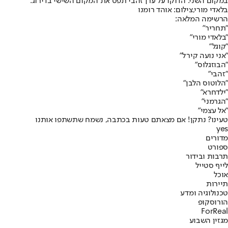
במקום השני. הדוקו על ערן זהבי תפס את המקום השישי בדירוג.
בלאדי מורי,צילום: אוהד רומנו
הרשימה המלאה:
"תחריר"
"בלאדי מורי"
"קוגל"
"אני נועה קירל"
"הבוזגלוס"
"זהבי"
"הלוטוס הלבן"
"ילדחרא"
"הגרמני"
"אל עצמי"
טעינו? נתקן! אם מצאתם טעות בכתבה, נשמח שתשתפו אותנו
yes
מדורים
ספורט
תרבות ובידור
לייף סטייל
אוכל
תיירות
טכנולוגיה ומדע
הורוסקופ
ForReal
מגזין השבוע