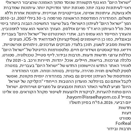
"ישראל היום" הוא גוף תקשורת שנוסד מתוך האמונה שהציבור הישראלי
ראוי לעיתונות טובה יותר, מאוזנת יותר ומדויקת יותר. עיתונות שמדברת
ולא צועקת. עיתונות אמינה, אובייקטיבית ועניינית. עיתונות אחרת וללא
תשלום. המהדורה המודפסת הראשונה פורסמה ב-30 ביולי 2007, וב-2010
הפך "ישראל היום" לעיתון הישראלי בעל שיעור החשיפה הגבוה ביותר בימי
חול. מו"ל העיתון היא ד"ר מרים אדלסון. העורך הראשי הוא עמר לחמנוביץ,
והעורך המייסד הוא עמוס רגב. אתרי האינטרנט של "ישראל היום" בעברית
ובאנגלית, כמו כן היישומונים (אפליקציות) לאנדרואיד ול-iOS, מציגים
חדשות מסביב לשעון, תוכן בלעדי, מבזקים ועדכונים, ניתוחים ופרשנויות,
וידיאו, פודקאסטים ושידורים חיים. פלטפורמות הדיגיטל של "ישראל היום"
כוללות ערוצי חדשות ודעות, תרבות ובידור, לייף סטייל, טכנולוגיה, ספורט,
כלכלה וצרכנות, בריאות, חיילים, אוכל, יהדות, תיירות ורכב. ב-2021 עלו
לאוויר האתר החדש והיישומון החדש של "ישראל היום" בעברית, במטרה
לספק לגולשים חוויה מהירה, עדכנית, בטוחה ונוחה. תכני המהדורה
המודפסת של העיתון זמינים גם באתר, במהדורה יומית מקוונת, ואפשר
לקבל אותם גם בניוזלטר. מועדון ההטבות הייחודי "הקליקה של ישראל
היום" מציע לגולשי האתר הנחות ומבצעים על מוצרים ושירותים. ישראל
היום פתוח להערות, לביקורת ולהצעות לשיפור מקהל הקוראים. פנו אלינו
במייל hayom@israelhayom.co.il.
יום רביעי, 3.6.2026
י"ח בסיון תשפ"ו
חדשות
דעות
ספורט
ForReal
תרבות ובידור