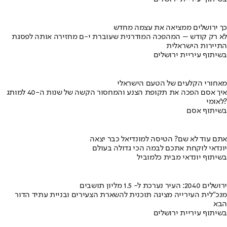
כך ירושלים ממציאה את עצמה מחדש
לא רק קודש – המהפכה המודרנית שעוברת י-ם מחזירה אותה לפסגת
התיירות הישראלית
בשיתוף עיריית ירושלים
מאחורי הקלעים של הטעם הישראלי
איך אסם הפכה את תקופת הצנע והמחסור הקשה של שנות ה-40 למותג
לאומי?
בשיתוף אסם
אתם עוד לא שם? הטיסה למונדיאל כבר יצאה
יונדאי לוקחת אתכם לבמה הכי גדולה בעולם
בשיתוף יונדאי מבית כלמוביל
ירושלים 2040: העיר נערכת ל- 1.5 מליון תושבים
מנכ"לית העירייה מציגה תוכנית להשארת הצעירים ובניית עתיד הדור
הבא
בשיתוף עיריית ירושלים