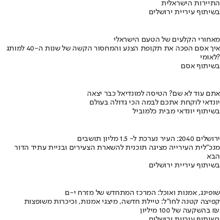
התיירות הישראלית
בשיתוף עיריית ירושלים
מאחורי הקלעים של הטעם הישראלי
איך אסם הפכה את תקופת הצנע והמחסור הקשה של שנות ה-40 למותג
לאומי?
בשיתוף אסם
אתם עוד לא שם? הטיסה למונדיאל כבר יצאה
יונדאי לוקחת אתכם לבמה הכי גדולה בעולם
בשיתוף יונדאי מבית כלמוביל
ירושלים 2040: העיר נערכת ל- 1.5 מליון תושבים
מנכ"לית העירייה מציגה תוכנית להשארת הצעירים ובניית עתיד הדור
הבא
בשיתוף עיריית ירושלים
שופינג, אמנות ואוכל: המרכז המתחדש של מזרח י-ם
קפיצה קטנה לחו"ל: טיילת חדשה, מיצגי אמנות, וכיכרות משופצות
בהשקעה של 100 מיליון ₪
בשיתוף עיריית ירושלים