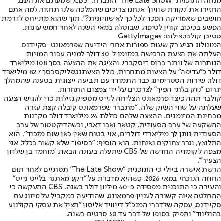
מנחה התוכנית "The Late Show" התבדח: "CBS, שמעתם את העם.
החזירו את 'נקודת שוויון'. אנחנו צריכים שהמלכה שלנו תחזור. למה אתם
חושבים שאמריקה הפכה לכל כך לא שוויונית?", תוך שהוא מתייחס לדרמת
הפשע בכיכוב קווין לטיפה, שבוטלה במאי השנה לאחר חמש עונות.
סטיבן קולבר,צילום: GettyImages
המונולוג הגיע רק שעות ספורות אחרי הידיעה שפרמאונט-סקיידנס
העלתה את הצעת הרכישה במזומן ל-30 דולר למניה עבור המניות
הנותרות של וורנר ברוס דיסקברי, והציגה את ההצעה בסך 108 מיליארד
דולר כ"עדיפה" על הצעות מתחרות, כולל הצעת
נטפליקס
בסך 82.7 מיליארד
דולר. שירות הסטרימינג כבר התמודד עם תביעה ייצוגית בטענה שהמהלך
יגרום "נזק בלתי הפיך" לצרכנים על ידי צמצום התחרות.
קולבר תהה כיצד פרמאונט הצליחה לגייס מספיק נזילות כדי להגיש הצעה
שעלתה על שווי השוק שלה. "מתברר שפרמאונט קיבלה קצת עזרה
מבחינת המזומנים. ההצעה שלהם כוללת 24 מיליארד דולר מקרנות
ההשקעה של ערב הסעודית, קטאר ואבו דאבי, וכשהדיקטטור של ערב
הסעודית נותן לך מיליארדי דולרים, אני בטוח שאין כאן שום מלכוד", הוא
התלוצץ, וגרר צחוקים ואנחות. הוא הוסיף: "בסיפור שלא קשור בכלל, אני
מצפה לקומדיה החדשה של CBS שתעלה בעונה הבאה, 'מוחמד בן שלדון
הצעיר'".
הרשת אישרה ביולי כי התוכנית "The Late Show" תסתיים לאחר תום
החוזה הנוכחי במאי 2026, כשהיא מדברת על "רקע מאתגר בלייט נייט"
והעירה כי התוכנית מפסידה כ-40 מיליון דולר בשנה. CBS התעקשה כי
ההחלטה אינה קשורה לעניין פרמאונט, שהודיעה במקביל על מיזוג עם
סקיידנס, עסקה שלדברי המנכ"ל דייוויד אליסון "תציל את עסקי הקולנוע
בהוליווד" ותפיק בסופו של דבר עד 30 סרטים בשנה.