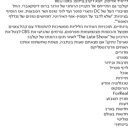
דייוויד אליסון, יוצא לקרב,צילום: REUTERS
קולבר גם התייחס אל הקניין הרוחני של וורנר ברוס דיסקאברי, החל
מגיבורי העל של DC והארי פוטר ועד לוני טונס ושר הטבעות, ואז הוסיף
בציניות: "שלא לדבר על הספין-אוף האירוטי, 'חמישים גוונים של גנדלף
האפור'".
בינתיים, תוכניות האירוח הליליות ממשיכות להתמודד עם קהל צופים
מפוצל והכנסות מצטמצמות מפרסום, גורמים שהניעו את CBS לבטל את
הזיכיון של "The Late Show" לאחר תום כהונתו של קולבר.
טעינו? נתקן! אם מצאתם טעות בכתבה, נשמח שתשתפו אותנו
האחים וורנר
נטפליקס
מדורים
ספורט
תרבות ובידור
לייף סטייל
אוכל
תיירות
טכנולוגיה ומדע
הורוסקופ
ForReal
מגזין השבוע
דעות
חדשות בארץ
חדשות בעולם
פוליטי
ביטחוני