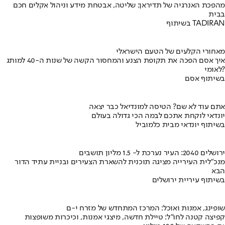
מהפכת האנרגיה של תדיראן: שליטה, אבטחת מידע וניהול אקלים חכם
בבית
בשיתוף TADIRAN
מאחורי הקלעים של הטעם הישראלי
איך אסם הפכה את תקופת הצנע והמחסור הקשה של שנות ה-40 למותג
לאומי?
בשיתוף אסם
אתם עוד לא שם? הטיסה למונדיאל כבר יצאה
יונדאי לוקחת אתכם לבמה הכי גדולה בעולם
בשיתוף יונדאי מבית כלמוביל
ירושלים 2040: העיר נערכת ל- 1.5 מליון תושבים
מנכ"לית העירייה מציגה תוכנית להשארת הצעירים ובניית עתיד הדור
הבא
בשיתוף עיריית ירושלים
שופינג, אמנות ואוכל: המרכז המתחדש של מזרח י-ם
קפיצה קטנה לחו"ל: טיילת חדשה, מיצגי אמנות, וכיכרות משופצות