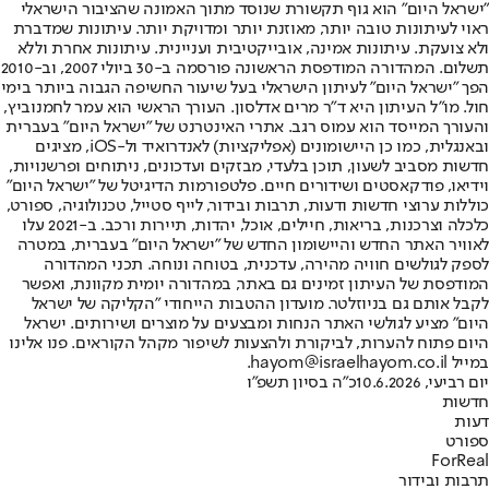
"ישראל היום" הוא גוף תקשורת שנוסד מתוך האמונה שהציבור הישראלי
ראוי לעיתונות טובה יותר, מאוזנת יותר ומדויקת יותר. עיתונות שמדברת
ולא צועקת. עיתונות אמינה, אובייקטיבית ועניינית. עיתונות אחרת וללא
תשלום. המהדורה המודפסת הראשונה פורסמה ב-30 ביולי 2007, וב-2010
הפך "ישראל היום" לעיתון הישראלי בעל שיעור החשיפה הגבוה ביותר בימי
חול. מו"ל העיתון היא ד"ר מרים אדלסון. העורך הראשי הוא עמר לחמנוביץ,
והעורך המייסד הוא עמוס רגב. אתרי האינטרנט של "ישראל היום" בעברית
ובאנגלית, כמו כן היישומונים (אפליקציות) לאנדרואיד ול-iOS, מציגים
חדשות מסביב לשעון, תוכן בלעדי, מבזקים ועדכונים, ניתוחים ופרשנויות,
וידיאו, פודקאסטים ושידורים חיים. פלטפורמות הדיגיטל של "ישראל היום"
כוללות ערוצי חדשות ודעות, תרבות ובידור, לייף סטייל, טכנולוגיה, ספורט,
כלכלה וצרכנות, בריאות, חיילים, אוכל, יהדות, תיירות ורכב. ב-2021 עלו
לאוויר האתר החדש והיישומון החדש של "ישראל היום" בעברית, במטרה
לספק לגולשים חוויה מהירה, עדכנית, בטוחה ונוחה. תכני המהדורה
המודפסת של העיתון זמינים גם באתר, במהדורה יומית מקוונת, ואפשר
לקבל אותם גם בניוזלטר. מועדון ההטבות הייחודי "הקליקה של ישראל
היום" מציע לגולשי האתר הנחות ומבצעים על מוצרים ושירותים. ישראל
היום פתוח להערות, לביקורת ולהצעות לשיפור מקהל הקוראים. פנו אלינו
במייל hayom@israelhayom.co.il.
יום רביעי, 10.6.2026
כ"ה בסיון תשפ"ו
חדשות
דעות
ספורט
ForReal
תרבות ובידור