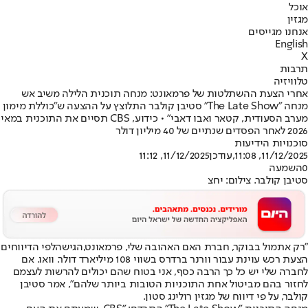
אוכל
מגזין
אנחנו מגייסים
English
X
תרבות
טלוויזיה
אחרי הצעת ההשתלטות של פרמאונט: מנחה תוכנית הלילה משיב אש
מנחה "The Late Show" סטיבן קולבר התלוצץ על ההצעה ש"כוללת מימון
מערב הסעודית, קטאר ואבו דאבי" • כידוע, CBS תסיים את התוכנית במאי
2026 לאחר הפסדים שנתיים של 40 מיליון דולר
סוכנויות הידיעות
11/12/2025, 11:08
,עודכן
11/12/2025, 11:12
0
השמעה
סטיבן קולבר. צילום: יחצ
"רק אתמול בבוקר, חברת האם האהובה שלי, פרמאונט,
הגישה
לפי הדיווחים
הצעת רכש עוינת עבור וורנר ברדרס בשווי 108 מיליארד דולר. וואו. אם
לחברה שלי יש כל כך הרבה כסף, אני בטוח שהם יכולים להרשות לעצמם
לחזור בהם מביטול אחת התוכניות הטובות ביותר שלהם", אמר סטיבן
קולבר, על פי דיווח של מגזין רולינג סטון.