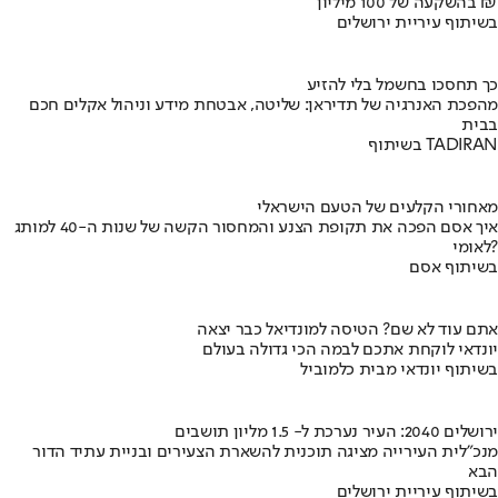
בהשקעה של 100 מיליון ₪
בשיתוף עיריית ירושלים
כך תחסכו בחשמל בלי להזיע
מהפכת האנרגיה של תדיראן: שליטה, אבטחת מידע וניהול אקלים חכם
בבית
בשיתוף TADIRAN
מאחורי הקלעים של הטעם הישראלי
איך אסם הפכה את תקופת הצנע והמחסור הקשה של שנות ה-40 למותג
לאומי?
בשיתוף אסם
אתם עוד לא שם? הטיסה למונדיאל כבר יצאה
יונדאי לוקחת אתכם לבמה הכי גדולה בעולם
בשיתוף יונדאי מבית כלמוביל
ירושלים 2040: העיר נערכת ל- 1.5 מליון תושבים
מנכ"לית העירייה מציגה תוכנית להשארת הצעירים ובניית עתיד הדור
הבא
בשיתוף עיריית ירושלים