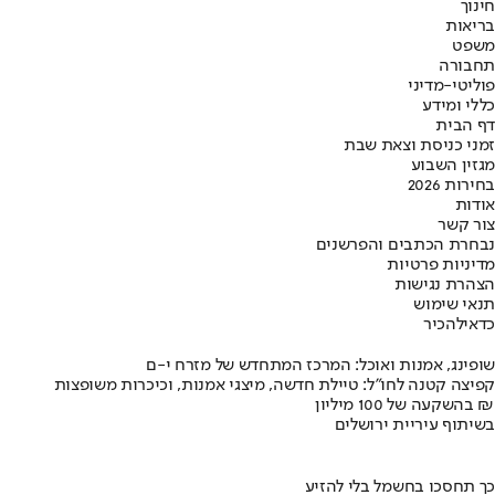
חינוך
בריאות
משפט
תחבורה
פוליטי-מדיני
כללי ומידע
דף הבית
זמני כניסת וצאת שבת
מגזין השבוע
בחירות 2026
אודות
צור קשר
נבחרת הכתבים והפרשנים
מדיניות פרטיות
הצהרת נגישות
תנאי שימוש
כדאי
להכיר
שופינג, אמנות ואוכל: המרכז המתחדש של מזרח י-ם
קפיצה קטנה לחו"ל: טיילת חדשה, מיצגי אמנות, וכיכרות משופצות
בהשקעה של 100 מיליון ₪
בשיתוף עיריית ירושלים
כך תחסכו בחשמל בלי להזיע