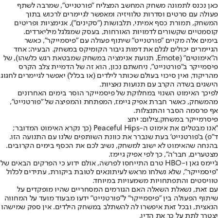
כאן נכנס לתמונה משחק המחשב המצליח "פורטנייט", שמרבה לשתף
פעולה עם סרטים וסדרות טלוויזיה ומאפשר לגיימרים לרכוש בתוך
המשחק, תמורת כסף אמיתי, תלבושות ("סקינים"), אנימציות ופריטים
קוסמטיים שקשורים לדמויות האורחות, בעסק שמגלגל מיליארדים.
בימים אלה מקיים "פורטנייט" שיתוף פעולה עם "פיסמייקר", כאשר
הגיימרים יכולים לגלם את דמות גיבור הקומיקס במשחק. הבעיה: אחד
ה"אימוטים" (Emote, תנועת אנימציה במשחק שמבטאת רגש כלשהו), של
פיסמייקר ב"פורטנייט", ניחשתם נכון, הוא זה של הדמיית צלב הקרס
מהריקוד, ואין סיכוי בעולם שכותר לילדים (או בכלל) יאפשר לגיימרים לחגוג
הישגים בשדה הקרב עם תנועות נאציות.
לפיכך האימוט השנוי במחלוקת של פיסמייקר הוסר בימים האחרונים
מהמשחק, כאשר חברת אפיק גיימז, המפתחת והמפיצה של "פורטנייט",
אף פרסמה הסבר והתנצלות.
פיסרמייקר במשחק,צילום: יחצ
"אנו מבטלים את אימוט ה-Peaceful Hips (כך נקרא האימוט המדובר;
ד"פ) ב'פורטנייט' בעת שנברר את כוונת השותפים שלנו עם התנועה הזו.
בהנחה שהאימוט לא ישוב למשחק, נשיב לכם את הכסף בימים הקרובים.
מצטערים, חבר'ה", כך לפי אפיק גיימז.
ג'יימס גאן ו-HBO טרם התייחסו לפרשה, אולם ידוע כי הפרקים הבאים של
"פיסמייקר", שלא נשלחו מראש לעיתונאים לטובת ביקורת, עתידים לכלול
טוויסטים והתפתחויות משמעויות במיוחד.
עם זאת, נשאלת השאלה האם הגורמים המסחריים שהיו מופקדים על
שיתוף הפעולה בין "פיסמייקר" ל"פורטנייט" ידעו מבעוד מועד על המחווה
הנאצית, ובכל זאת איפשרו לה להשתלב במשחק הילדים. אין ספק שמישהו
יצטרך לתת על כך את הדין.