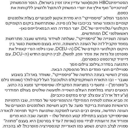
הסטרימינג
HBO מקס
(אשר עדיין אינו זמין בישראל), הוסר מהמשחק
"פורטנייט" ואף אילץ את יוצרי המשחק להתנצל ולהשיב ללקוחות את
כספם.
ההסבר המלא: "פיסמייקר" היא סדרת אקשן למבוגרים בעלת אלמנטים
קומיים והומור שחור בכיכובו של ג'ון סינה, שמתרחשת ביקום הקומיקס
הקולנועי/טלוויזיוני של DC. יוצר הסדרה הוא הבמאי
ג'יימס גאן
-
ראש
אולפני DC המחודשים
.
העונה השנייה של "פיסמייקר", שעלתה לשידור בחודש שעבר, מתרחשת
בממד מקביל לזה של העונה הראשונה, והיא בעצם משמשת כגשר בין
היקום הקולנועי הקודם של DC (ה-DCEU, שבו גילמו הנרי קאוויל את
סופרמן וגל גדות את וונדר וומן, למשל), לבין היקום החדש (ה-DCU, עם
דייוויד קורנסווט כסופרמן).
התנועה בסדרה,צילום: צילום מסך
ספויילרים חוצי ממדים החל מהפסקה הבאה.
בפרק השישי בעונה החדשה של "פיסמייקר", ששודר בארה"ב בשבוע
שעבר - ובו התארח השחקן
ניקולס הולט
כנבל העל לקס לות'ר (שאותו גילם
ב"סופרמן") - נחשף כי במציאות המקבילה שפיסמייקר נמצא בה כרגע,
הנאצים ניצחו במלחמת העולם השנייה ולמעשה שולטים בעולם המודרני
(ע"ע דגל ארה"ב עם צלב קרס במקום כוכבים).
זה מביא אותנו לפתיח המוזיקלי וההומוריסטי של הסדרה, שבו הדמויות
הראשיות פוצחות בריקוד סוער. על רקע חשיפת האלמנטים הנאציים של
העונה החדשה, צופים רבים הגיעו למסקנה שתנועת ריקוד תמימה לכאורה
שפיסמייקר מבצע בתחילת קטע המחול שלו - תנועה שבה הוא מרים
ומוריד את זרועותיו לצידי גופו (שניות 7 עד 9 בסרטון) היא בעצם "מחווה"
סמויה לצלב הקרס. נשמע כמו תאוריית קונספירציה מופרכת? לא בהכרח.