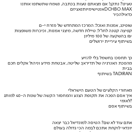
טעינו? נתקן! אם מצאתם טעות בכתבה, נשמח שתשתפו אותנו
HBO MAX
DC
אנטישימיות
נאציזם
כדאי
להכיר
שופינג, אמנות ואוכל: המרכז המתחדש של מזרח י-ם
קפיצה קטנה לחו"ל: טיילת חדשה, מיצגי אמנות, וכיכרות משופצות
בהשקעה של 100 מיליון ₪
בשיתוף עיריית ירושלים
כך תחסכו בחשמל בלי להזיע
מהפכת האנרגיה של תדיראן: שליטה, אבטחת מידע וניהול אקלים חכם
בבית
בשיתוף TADIRAN
מאחורי הקלעים של הטעם הישראלי
איך אסם הפכה את תקופת הצנע והמחסור הקשה של שנות ה-40 למותג
לאומי?
בשיתוף אסם
אתם עוד לא שם? הטיסה למונדיאל כבר יצאה
יונדאי לוקחת אתכם לבמה הכי גדולה בעולם