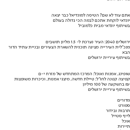
אתם עוד לא שם? הטיסה למונדיאל כבר יצאה
יונדאי לוקחת אתכם לבמה הכי גדולה בעולם
בשיתוף יונדאי מבית כלמוביל
ירושלים 2040: העיר נערכת ל- 1.5 מליון תושבים
מנכ"לית העירייה מציגה תוכנית להשארת הצעירים ובניית עתיד הדור
הבא
בשיתוף עיריית ירושלים
שופינג, אמנות ואוכל: המרכז המתחדש של מזרח י-ם
קפיצה קטנה לחו"ל: טיילת חדשה, מיצגי אמנות, וכיכרות משופצות
בהשקעה של 100 מיליון ₪
בשיתוף עיריית ירושלים
מדורים
ספורט
תרבות ובידור
לייף סטייל
אוכל
תיירות