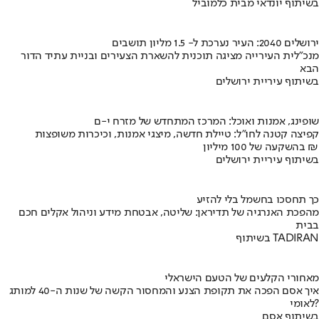
בשיתוף יונדאי מבית כלמוביל
ירושלים 2040: העיר נערכת ל- 1.5 מליון תושבים
מנכ"לית העירייה מציגה תוכנית להשארת הצעירים ובניית עתיד הדור
הבא
בשיתוף עיריית ירושלים
שופינג, אמנות ואוכל: המרכז המתחדש של מזרח י-ם
קפיצה קטנה לחו"ל: טיילת חדשה, מיצגי אמנות, וכיכרות משופצות
בהשקעה של 100 מיליון ₪
בשיתוף עיריית ירושלים
כך תחסכו בחשמל בלי להזיע
מהפכת האנרגיה של תדיראן: שליטה, אבטחת מידע וניהול אקלים חכם
בבית
בשיתוף TADIRAN
מאחורי הקלעים של הטעם הישראלי
איך אסם הפכה את תקופת הצנע והמחסור הקשה של שנות ה-40 למותג
לאומי?
בשיתוף אסם