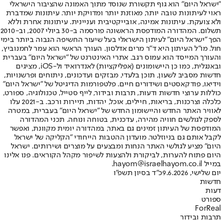
"ישראל היום" הוא גוף תקשורת שנוסד מתוך האמונה שהציבור הישראלי
ראוי לעיתונות טובה יותר, מאוזנת יותר ומדויקת יותר. עיתונות שמדברת
ולא צועקת. עיתונות אמינה, אובייקטיבית ועניינית. עיתונות אחרת וללא
תשלום. המהדורה המודפסת הראשונה פורסמה ב-30 ביולי 2007, וב-2010
הפך "ישראל היום" לעיתון הישראלי בעל שיעור החשיפה הגבוה ביותר בימי
חול. מו"ל העיתון היא ד"ר מרים אדלסון. העורך הראשי הוא עמר לחמנוביץ,
והעורך המייסד הוא עמוס רגב. אתרי האינטרנט של "ישראל היום" בעברית
ובאנגלית, כמו כן היישומונים (אפליקציות) לאנדרואיד ול-iOS, מציגים
חדשות מסביב לשעון, תוכן בלעדי, מבזקים ועדכונים, ניתוחים ופרשנויות,
וידיאו, פודקאסטים ושידורים חיים. פלטפורמות הדיגיטל של "ישראל היום"
כוללות ערוצי חדשות ודעות, תרבות ובידור, לייף סטייל, טכנולוגיה, ספורט,
כלכלה וצרכנות, בריאות, חיילים, אוכל, יהדות, תיירות ורכב. ב-2021 עלו
לאוויר האתר החדש והיישומון החדש של "ישראל היום" בעברית, במטרה
לספק לגולשים חוויה מהירה, עדכנית, בטוחה ונוחה. תכני המהדורה
המודפסת של העיתון זמינים גם באתר, במהדורה יומית מקוונת, ואפשר
לקבל אותם גם בניוזלטר. מועדון ההטבות הייחודי "הקליקה של ישראל
היום" מציע לגולשי האתר הנחות ומבצעים על מוצרים ושירותים. ישראל
היום פתוח להערות, לביקורת ולהצעות לשיפור מקהל הקוראים. פנו אלינו
במייל hayom@israelhayom.co.il.
יום שלישי, 9.6.2026
כ"ד בסיון תשפ"ו
חדשות
דעות
ספורט
ForReal
תרבות ובידור