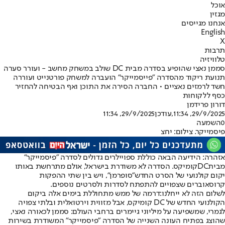
אוכל
מגזין
אנחנו מגייסים
English
X
תרבות
טלוויזיה
סממן נאצי שהופיע בסדרה מבית DC שולב במשחק מחשב - ועורר סערה
תנועת ריקוד מהסדרה "פייסמייקר" הועברה למשחק פורטנייט ועוררה
חשד לרמזים נאציים • החברה הסירה את התוכן ואף הבטיחה להחזיר
כסף ללקוחות
דורון פרידמן
29/9/2025, 11:34
,עודכן
29/9/2025, 11:34
0
השמעה
פיסמייקר. צילום: יחצ
אזהרה: הידיעה הבאה כוללת ספויילרים גדולים לסדרה "פיסמייקר"
מבית
DC
קומיקס. הסדרה לא משודרת בישראל, אולם מתרחשת באותו
יקום קולנועי של הסרט החדש
"סופרמן"
, ויש בין שתי ההפקות
קרוסאוברים שצפויים להתפתח לסדרות ולסרטים נוספים.
לשלום הזה לא ייחלנו:
דרמה של ממש מתחוללת בימים אלה ביקום
הקולנועי החדש של DC קומיקס, אבל מזווית וירטואלית ובלתי צפויה
לגמרי, שמשפיעה על מיליוני גיימרים ברחבי העולם: סממן לכאורה נאצי,
שהוצג בפתיח העונה השנייה של הסדרה "פיסמייקר" המשודרת בשירות