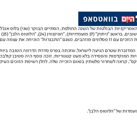
האמריקניות הבולטות של השנה החולפת, הסתיים הבוקר (שני) בלוס אנג'ל
 מועמדויות – שיא כל הזמנים לסדרה בעונתה הראשונה.
ריות המיני סדרה המובילות.
מה בגזרת "The Pitt" – סדרת בית החולים המדוברת שטרם הגיעה לישראל, שזכתה בפרס סדרת הד
יות המוקדמות והפסידה בלא מעט קטגוריות. זוכה נוסף היה סטיבן קולבר,
", קראה לשחרור פלשתין בנאום הזכייה שלה. להלן רשימת הזוכים העיקרי