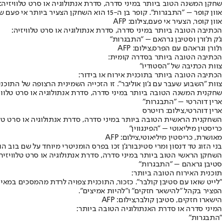
שחקן המשנה הטוב ביותר במיני סדרה, סדרת אנתולוגיה או סרט טלוויזיה:
אוון קופר – "התבגרות". קופר בן ה-15 הוא השחקן הצעיר ביותר אי פעם שזוכה בקטגוריה הזו.
אוון קופר, הצעיר אי פעם,צילום: AFP
הכתיבה הטובה ביותר במיני סדרה, סדרת אנתולוגיה או סרט טלוויזיה:
ג'ק ת'ורן וסטיבן גרהאם – "התבגרות"
ת'ורן וגראהם עם הפרס,צילום: AFP
הכתיבה הטובה ביותר בסדרה קומית:
צוות הכתיבה של "הסטודיו"
הכתיבה הטובה ביותר בתוכנית אירוח או בידור:
צוות "השבוע שעבר עם ג'ון אוליבר". זו הזכייה השמינית הרצופה של התוכני
שחקנית המשנה הטובה ביותר במיני סדרה, סדרת אנתולוגיה או סרט טלוויז
ארין דוהרטי – "התבגרות"
ארין דוהרטי,צילום: רויטרס
השחקנית הראשית הטובה ביותר במיני סדרה, סדרת אנתולוגיה או סרט טלו
כריסטין מיליאוטי – "הפינגווין"
מאושרת, כריסטין מיליאוטי,צילום: AFP
בני הזוג טד דנסון ומרי סטינבורג'ן זכו בפרס הומניטרי מיוחד על שם בוב 
השחקן הראשי הטוב ביותר במיני סדרה, סדרת אנתולוגיה או סרט טלוויזיה:
סטיבן גראהם – "התבגרות"
תוכנית האירוח הטובה ביותר:
הפציר בקהל "להישאר חזקים" ו"להיות אמיצים".
הישארו חזקים, סטיבן קולבר,צילום: AFP
המיני סדרה או סדרת האנתולוגיה הטובה ביותר:
"התבגרות"