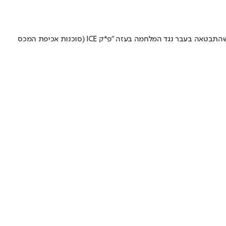
האנה איינבינדר – "האקס". זכייה ראשונה של השחקנית בפרס לאחר 4 מועמדויות. בנאום הזכייה שלה, קראה איינבינדר, שחקנית אמריקנית-יהודיה שהתבטאה בעבר נגד המלחמה בעזה "פ*ק ICE (סוכנות אכיפת המכס