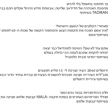
כך תחסכו בחשמל בלי להזיע
מהפכת האנרגיה של תדיראן: שליטה, אבטחת מידע וניהול אקלים חכם בבי
בשיתוף TADIRAN
מאחורי הקלעים של הטעם הישראלי
איך אסם הפכה את תקופת הצנע והמחסור הקשה של שנות ה-40 למותג לאומי?
בשיתוף אסם
אתם עוד לא שם? הטיסה למונדיאל כבר יצאה
יונדאי לוקחת אתכם לבמה הכי גדולה בעולם
בשיתוף יונדאי מבית כלמוביל
ירושלים 2040: העיר נערכת ל- 1.5 מליון תושבים
מנכ"לית העירייה מציגה תוכנית להשארת הצעירים ובניית עתיד הדור הבא
בשיתוף עיריית ירושלים
חלון ההזדמנויות בכפר גנים נסגר
קבוצת אלמוג מציגה את פרויקט MALA: מגדלי הפרימיום האחרונים בפתח תקווה
בשיתוף קבוצת אלמוג