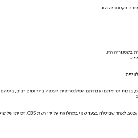
ת בקטגוריה הזו.
יה:
ויזיה:
הופ, בזכות תרומתם ועבודתם הפילנטרופית הענפה בתחומים רבים, ביניהם אי
"לייט שואו עם סטיבן קולבר". כזכור,