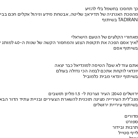
כך תחסכו בחשמל בלי להזיע
מהפכת האנרגיה של תדיראן: שליטה, אבטחת מידע וניהול אקלים חכם בבי
בשיתוף TADIRAN
מאחורי הקלעים של הטעם הישראלי
איך אסם הפכה את תקופת הצנע והמחסור הקשה של שנות ה-40 למותג לאומי?
בשיתוף אסם
אתם עוד לא שם? הטיסה למונדיאל כבר יצאה
יונדאי לוקחת אתכם לבמה הכי גדולה בעולם
בשיתוף יונדאי מבית כלמוביל
ירושלים 2040: העיר נערכת ל- 1.5 מליון תושבים
מנכ"לית העירייה מציגה תוכנית להשארת הצעירים ובניית עתיד הדור הבא
בשיתוף עיריית ירושלים
מדורים
ספורט
תרבות ובידור
לייף סטייל