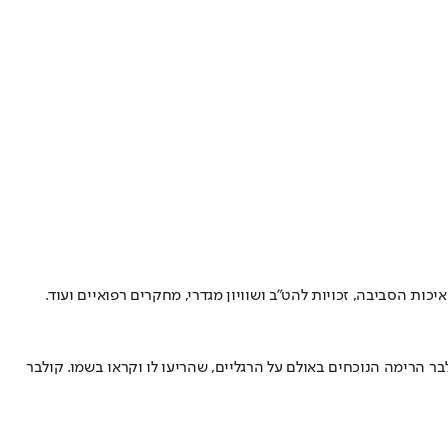
כות הסביבה, זכויות להט"ב ושוויון מגדרי, מחקרים רפואיים ועוד.
 התוכנית צפויה לרדת מהמסכים במאי 2026, לאחר שבוטלה בצעד שנוי במחלוקת על ידי רשת CBS. זכייתו של קולבר הרימה הנוכחים באולם על הרגליים, שהריעו לו וקראו בשמו. קולבר