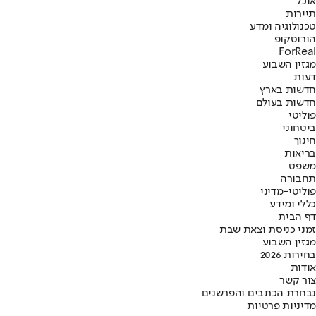
אוכל
תיירות
טכנולוגיה ומדע
הורוסקופ
ForReal
מגזין השבוע
דעות
חדשות בארץ
חדשות בעולם
פוליטי
ביטחוני
חינוך
בריאות
משפט
תחבורה
פוליטי-מדיני
כללי ומידע
דף הבית
זמני כניסת וצאת שבת
מגזין השבוע
בחירות 2026
אודות
צור קשר
נבחרת הכתבים והפרשנים
מדיניות פרטיות