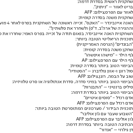
שחקנית ראשית בסדרת דרמה:
בריט לאוור – "ניתוק".
לאוור עם הפרס,צילום: AFP
שחקנית משנה בסדרה קומית:
וההגירה של ארה"ב, ד"פ) ולשחרר את פלשתין!".
השחקנית האנה איינבינדר, בנאום תודה על זכייה בפרס האמי: שחררו את 
תוכנית הריאליטי הטובה ביותר:
"הבוגדים" (הגרסה האמריקנית)
שחקן משנה בסדרה קומית:
ג'ף הילר - "מישהו איפשהו"
ג'ף הילר עם הפרס,צילום: AP
הבימוי הטוב ביותר בסדרה קומית:
סת' רוגן ו-אוון גולדברג – "הסטודיו"
שוב על הבמה, רוגן,צילום: AFP
הבימוי הטוב ביותר במיני סדרה, סדרת אנתולוגיה או סרט טלוויזיה:
פיליפ ברנטיני – "התבגרות"
הבימוי הטוב ביותר בסדרת דרמה:
אדם רנדל - "סוסים איטיים"
אדם רנדל עם הפרס,צילום: AFP
תוכנית הבידור / מערכונים המתוסרטת הטובה ביותר:
"השבוע שעבר עם ג'ון אוליבר"
ג'ון אוליבר עם הפרס,צילום: AFP
הכתיבה הטובה ביותר בסדרת דרמה:
דן גילרוי – "אנדור"