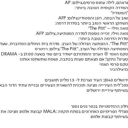
גראהם, לילה עמוס פרסים,צילום: AP
הסדרה הקומית הטובה ביותר:
"הסטודיו"
שוב על הבמה, רוגן והסטודיו,צילום: AFP
השחקן הראשי הטוב ביותר בסדרת דרמה:
נואה ווילי – "The Pitt"
נואה ווילי, זכייה נוספת לסדרה המפתיעה,צילום: AFP
סדרת הדרמה הטובה ביותר:
"The Pitt". ההפתעה הגדולה של הערב. סדרת בית החולים המדוברת, שעדיין לא משודרת בישראל, גברה בעונתה הראשונה על הפקות ותיקות ואהובות כמו "ניתוק", "הלוטוס הלבן", "סוסים איטיים" ואחרות.
המפתיעה הגדולה של הערב, "The Pitt",צילום: רויטרס
טקס האמי ® הערוך והמתורגם ישודר ביום שני בשעה 21:00 ב- yes TV DRAMA וב-yes VOD.
טעינו? נתקן! אם מצאתם טעות בכתבה, נשמח שתשתפו אותנו
טקס פרסי האמי
כדאי
להכיר
ירושלים 2040: העיר נערכת ל- 1.5 מליון תושבים
מנכ"לית העירייה מציגה תוכנית להשארת הצעירים ובניית עתיד הדור הבא
בשיתוף עיריית ירושלים
חלון ההזדמנויות בכפר גנים נסגר
קבוצת אלמוג מציגה את פרויקט MALA: מגדלי הפרימיום האחרונים בפתח תקווה
בשיתוף קבוצת אלמוג