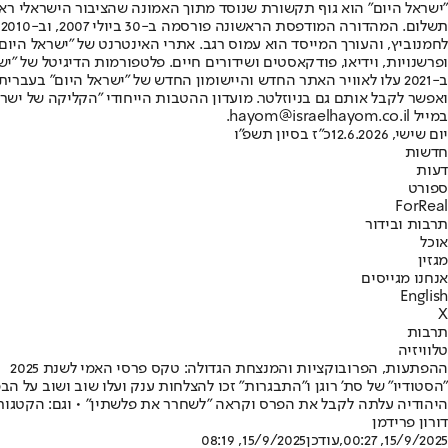
"ישראל היום" הוא גוף תקשורת שנוסד מתוך האמונה שהציבור הישראלי ראוי 
ת
ופרשנויות, וידיאו, פודקאסטים ושידורים חיים. פלטפורמות הדיגיטל של "ישרא
ב-2021 עלו לאוויר האתר החדש והיישומון החדש של "ישראל היום" בע
ואפשר לקבל אותם גם בניוזלטר. מועדון ההטבות הייחודי "הקליקה של ישרא
במייל hayom@israelhayom.co.il.
יום שישי, 12.6.2026
כ"ז בסיון תשפ"ו
חדשות
דעות
ספורט
ForReal
תרבות ובידור
אוכל
מגזין
אנחנו מגייסים
English
X
תרבות
טלוויזיה
ההפתעות, הפרובוקציות והמנצחת הגדולה: טקס פרסי האמי לשנת 2025
היהודיה עלתה לקבל את הפרס וקראה "לשחרר את פלשתין" • וגם: הקטגוריה שבה בן ה-15 ז
דורון פרידמן
15/9/2025, 00:27
,עודכן
15/9/2025, 08:19