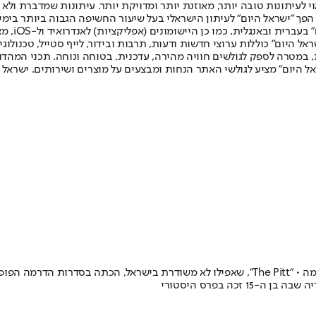
לעיתונות טובה יותר, מאוזנת יותר ומדויקת יותר. עיתונות שמדברת ולא צ
שלום. המהדורה המודפסת הראשונה פורסמה ב-30 ביולי 2007, וב-2010 הפך "ישראל היום" לעיתון הישראלי בעל שי
לחמנוביץ,
ל היום" כוללות ערוצי חדשות ודעות, תרבות ובידור, לייף סטייל, טכנולוגיה
ברית, במטרה לספק לגולשים חוויה מהירה, עדכנית, בטוחה ונוחה. תכני המה
ל היום" מציע לגולשי האתר הנחות ומבצעים על מוצרים ושירותים. ישראל 
"הסטודיו" של סת' רוגן ו"התבגרות" זכו להצלחות ענק ועלו שוב ושוב על הבמה • "The Pitt", שאפיל
כה בפרס היסטורי