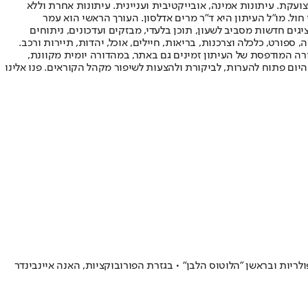
ועקת. עיתונות אמינה, אובייקטיבית ועניינית. עיתונות אחרת וללא
עור החשיפה הגבוה ביותר בימי חול. מו"ל העיתון היא ד"ר מרים אדלסון. העורך הראשי הוא עמר
 והעורך המייסד הוא עמוס רגב. אתרי האינטרנט של "ישראל היום" בעברית ובאנגלית, כמו כן היישומונים (אפליקציות) לאנדרואיד ול-iOS, מציגים חדשות מסביב לשעון, תוכן בלעדי, מבזקים ועדכונים, ניתוחים
, ספורט, כלכלה וצרכנות, בריאות, חיילים, אוכל, יהדות, תיירות ורכב.
דורה המודפסת של העיתון זמינים גם באתר, במהדורה יומית מקוונת,
היום פתוח להערות, לביקורת ולהצעות לשיפור מקהל הקוראים. פנו אלינו
ו לא משודרת בישראל, הכתה בסדרות הדרמה הפופולריות ובראשן "הלוטוס הלבן" • בגזרת הפורובוקציות, האנה איינבינדר