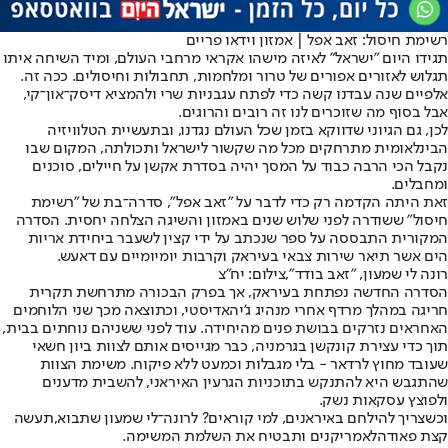
רשימת חיסול: זאב אפל | אמזון וידאו פריים
תגידו היום "ישראל" לאיזה מישהו אקראי מרחבי העולם, ומיד השיחה איתו
תגלוש לאזורים אפורים של טרור ומלחמות, תחבולות וחיסולים. ככה זה.
אלפיים שנה עבדנו קשה כדי לפתח עגבניות שרי ולהמציא דיסק־און־קי,
אבל בסוף מה שזוכרים לנו זה רובים והרוגים.
לכן, גם הגיוני שדווקא בזמן שכל העולם נגדנו, ובתעשיית הטלוויזיה
הבינלאומית מתרחקים מכל מה שקשור לישראל ותכולתה, המקום שבו
נקבל הכי הרבה כבוד על המסך יהיה בסדרת אקשן על חיילים, סוכנים
ומחבלים.
זאת היתה הקדמה רק כדי לדבר על "זאב אפל", סדרה־בת של "רשימת
חיסול" ששודרה לפני שלוש שנים באמזון והשיגה הצלחה יחסית. הסדרה
המקורית התבססה על ספר שנכתב על ידי קצין לשעבר ביחידת אריות
הים אשר תיאר שירות צבאי בעיראק וקרבות יומיומיים עם דאעש.
רונה לי שמעון, "זאב בודד",צילום: יח"צ
הסדרה החדשה נפתחת בעיראק, אך בפרק הבכורה מתרחשת תקרית
חריגה במהלך מרדף אחרי מנהיג ג'יהאדיסטי, וכתוצאה מכך שני הלוחמים
האחראים נזרקים בבושת פנים מהיחידה. עוד לפני ששניהם נוחתים בבית,
תוך כדי עצירת קונקשן בגרמניה, כבר מגייסים אותם לצוות ביון חשאי
שעובד מחוץ לרדאר - בלי מגבלות וכמעט ללא פיקוח. משימת הצוות
שהתגבש היא להתנקש בתוכניות הגרעין האיראני, להשבית מדענים
ולפוצץ עסקאות נשק.
וכשצריך להילחם באיראנים, למי קוראים? לרונה־לי שמעון שתבוא,
תעשה
קצת פאודה
לאמריקנים ותבטיח את השלמת המשימה.