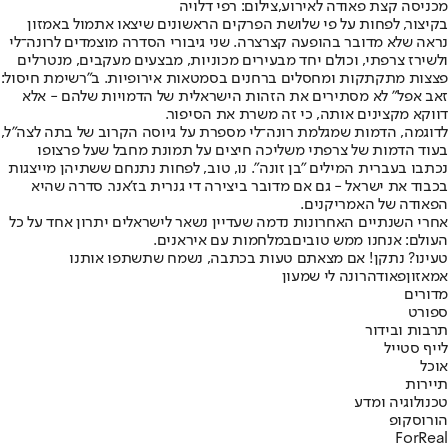
מכניסה קצת פאודה לאירוע,צילום: רפי דלויה
בקיצור, לפחות על פי שלושת הפרקים הראשונים שיצאו אתמול באמזון
נראה שלא מדובר בהופעה קצרצרה. שני גיבורי הסדרה מוצמדים לרונה־לי
ולשירז צרפתי, וכולם יחד מבעירים מכוניות, מבצעים מעקבים, מנטרלים
פצצות מתקתקות ומחסלים ברחנים בסמטאות אירופיות. ב"רשימת חיסול:
זאב אפל" לא מסתירים את הזהות הישראלית של הדמויות שלהם - אלא
דווקא מקצינים אותה, כי זה משרת את הסיפור.
לדוגמה, הדמות שמגלמת רונה־לי מספרת על גיוסה הקרוב של בתה לצה"ל,
בעוד הדמות של צרפתי משליכה חיצים על תמונת מחבל שעל פרצופו
נכתבו בעברית המילים "בן זונה". נו, טוב, לפחות נתנחם ששתיהן מייצגות
בכבוד את ישראל - גם אם מדובר ביצירה די גנרית בז'אנר. סדרה שהיא
הפאודה של האמריקנים.
אחרי השנתיים האחרונות נדמה שעדיין נשאר לישראלים יתרון אחד על כל
העולם: אנחנו ממש טובים
במלחמות עם איראנים
.
טעינו? נתקן! אם מצאתם טעות בכתבה, נשמח שתשתפו אותנו
אמאזון
פאודה
רונה לי שמעון
מדורים
ספורט
תרבות ובידור
לייף סטייל
אוכל
תיירות
טכנולוגיה ומדע
הורוסקופ
ForReal