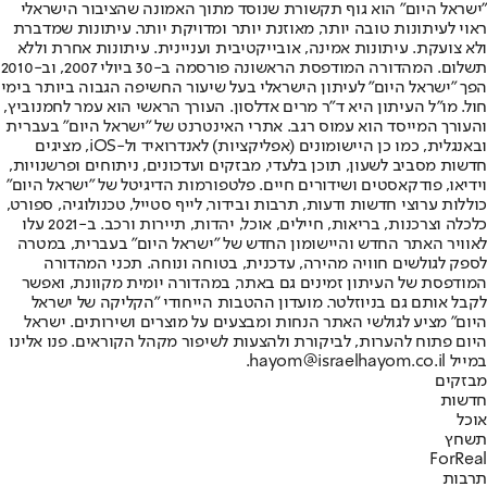
"ישראל היום" הוא גוף תקשורת שנוסד מתוך האמונה שהציבור הישראלי
ראוי לעיתונות טובה יותר, מאוזנת יותר ומדויקת יותר. עיתונות שמדברת
ולא צועקת. עיתונות אמינה, אובייקטיבית ועניינית. עיתונות אחרת וללא
תשלום. המהדורה המודפסת הראשונה פורסמה ב-30 ביולי 2007, וב-2010
הפך "ישראל היום" לעיתון הישראלי בעל שיעור החשיפה הגבוה ביותר בימי
חול. מו"ל העיתון היא ד"ר מרים אדלסון. העורך הראשי הוא עמר לחמנוביץ,
והעורך המייסד הוא עמוס רגב. אתרי האינטרנט של "ישראל היום" בעברית
ובאנגלית, כמו כן היישומונים (אפליקציות) לאנדרואיד ול-iOS, מציגים
חדשות מסביב לשעון, תוכן בלעדי, מבזקים ועדכונים, ניתוחים ופרשנויות,
וידיאו, פודקאסטים ושידורים חיים. פלטפורמות הדיגיטל של "ישראל היום"
כוללות ערוצי חדשות ודעות, תרבות ובידור, לייף סטייל, טכנולוגיה, ספורט,
כלכלה וצרכנות, בריאות, חיילים, אוכל, יהדות, תיירות ורכב. ב-2021 עלו
לאוויר האתר החדש והיישומון החדש של "ישראל היום" בעברית, במטרה
לספק לגולשים חוויה מהירה, עדכנית, בטוחה ונוחה. תכני המהדורה
המודפסת של העיתון זמינים גם באתר, במהדורה יומית מקוונת, ואפשר
לקבל אותם גם בניוזלטר. מועדון ההטבות הייחודי "הקליקה של ישראל
היום" מציע לגולשי האתר הנחות ומבצעים על מוצרים ושירותים. ישראל
היום פתוח להערות, לביקורת ולהצעות לשיפור מקהל הקוראים. פנו אלינו
במייל hayom@israelhayom.co.il.
מבזקים
חדשות
אוכל
תשחץ
ForReal
תרבות