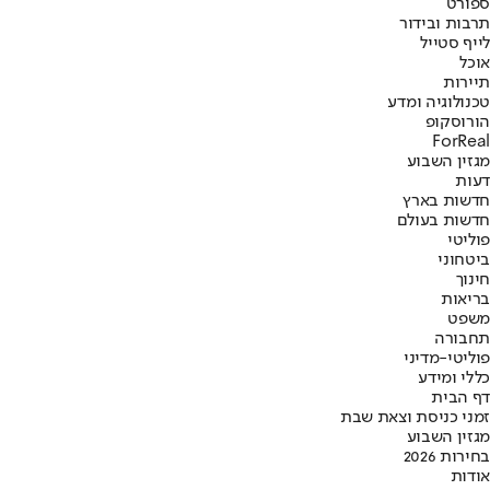
ספורט
תרבות ובידור
לייף סטייל
אוכל
תיירות
טכנולוגיה ומדע
הורוסקופ
ForReal
מגזין השבוע
דעות
חדשות בארץ
חדשות בעולם
פוליטי
ביטחוני
חינוך
בריאות
משפט
תחבורה
פוליטי-מדיני
כללי ומידע
דף הבית
זמני כניסת וצאת שבת
מגזין השבוע
בחירות 2026
אודות