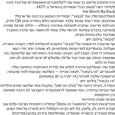
היה מתוכנן מראש, כך שאין צפי לקליפנגרים משמעותיים ועל פניו נזכה
לקלוז'ר ראוי.
"פשוט ככה" משודרת בישראל ב-
HOT
.
He Won’t Be Back
נטפליקס
ביטלה את "פובאר", קומדיית האקשן בכיכובו של ארנולד
שוורצנגר, אחרי שתי עונות בלבד. שוורצנגר גילם בסדרה סוכן CIA ותיק,
רגע לפני פרישה, שנקרא למשימה אחרונה בהחלט – חילוץ סוכנת סמויה
(מוניקה ברברו) שסיפור הכיסוי שלה עומד להיחשף, ועד מהרה מתברר
שמדובר בלא אחרת מבתו.
"פובאר",צילום: יחצ
אף שהעונה הראשונה של "פובאר" נחשבת למוצלחת למדי, העונה השנייה,
שעלתה בנטפליקס לפני פחות מחודשיים, לא עשתה יותר מדי רעש
ונשכחה די מהר. מעבר לכך, העונה האחרונה הסתיימה עם קליפהנגר, מה
שמשאיר אותנו עם כמה קווי עלילה שלעולם לא יגיעו לסיומם. לא יפה.
כפול או כלום
מצד שני, נטפליקס מיהרה לחדש את סדרת האנימציה החדשה שלה
למבוגרים, "אז בקיצור", לעונה שנייה – כשלושה שבועות לפני שהעונה
הראשונה עלתה לשידור (זה יקרה ב-22 באוגוסט).
"אז בקיצור",צילום: יחצ
הסדרה, מבית היוצר של "בוג'ק הורסמן", עוקבת אחר שלושה אחים מילדות
ועד בגרות ובחזרה, וכפי שאפשר לראות
בטיזר הקצרצר
, לא הרבה משתנה
בין התקופות.
תביאי משהו מהדיוטי
זוכרים את הסרט "החופשה" מ-2006? קומדיה רומנטית חביבה פלוס עם
קמרון דיאז, ג'ק בלאק, ג'וד לאו וקייט וינסלט? היא סיפרה על שתי נשים,
אחת מארה"ב והשנייה מאנגליה, שמחליפות ביניהן בתים (ומדינות)