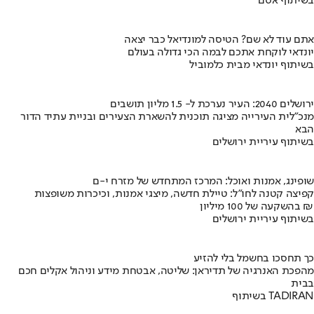
בשיתוף אסם
אתם עוד לא שם? הטיסה למונדיאל כבר יצאה
יונדאי לוקחת אתכם לבמה הכי גדולה בעולם
בשיתוף יונדאי מבית כלמוביל
ירושלים 2040: העיר נערכת ל- 1.5 מליון תושבים
מנכ"לית העירייה מציגה תוכנית להשארת הצעירים ובניית עתיד הדור
הבא
בשיתוף עיריית ירושלים
שופינג, אמנות ואוכל: המרכז המתחדש של מזרח י-ם
קפיצה קטנה לחו"ל: טיילת חדשה, מיצגי אמנות, וכיכרות משופצות
בהשקעה של 100 מיליון ₪
בשיתוף עיריית ירושלים
כך תחסכו בחשמל בלי להזיע
מהפכת האנרגיה של תדיראן: שליטה, אבטחת מידע וניהול אקלים חכם
בבית
בשיתוף TADIRAN