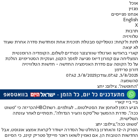
אוכל
מגזין
אנחנו מגייסים
English
X
תרבות
טלוויזיה
לתת ולקחת: נטפליקס מבטלת תוכנית אחת ומחדשת סדרה אחרת שעוד
לא יצאה
קארי בראדשו וארנולד שוורצנגר נפרדים לשלום, הקומדיה הרומנטית
המצליחה עם קמרון דיאז מגיעה למסך הקטן, וענקית הסטרימינג הולכת
על כל הקופה עם סדרת האנימציה החדשה • חדשות הטלוויזיה
דורון פרידמן
3/8/2025, 07:42
,עודכן
3/8/2025, 07:42
0
השמעה
"החופשה". צילום: יחצ
ביי ביי קארי
הגיע הזמן לאחסן את הסטילטוס... לעולמים. רשת
HBO
הכריזה כי "פשוט
ככה", סדרת ההמשך של
"סקס והעיר הגדולה"
, תסתיים לאחר עונתה
השלישית.
"פשוט ככה",צילום: יחצ
הפרק ה-12 והאחרון בהחלט של הסדרה ישודר לקראת אמצע אוגוסט, אבל
החדשות הטובות הן, אם נאמין לשואו ראנר מייקל פטריק קינג, כי הסיום