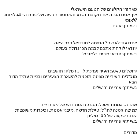
מאחורי הקלעים של הטעם הישראלי
איך אסם הפכה את תקופת הצנע והמחסור הקשה של שנות ה-40 למותג
לאומי?
בשיתוף אסם
אתם עוד לא שם? הטיסה למונדיאל כבר יצאה
יונדאי לוקחת אתכם לבמה הכי גדולה בעולם
בשיתוף יונדאי מבית כלמוביל
ירושלים 2040: העיר נערכת ל- 1.5 מליון תושבים
מנכ"לית העירייה מציגה תוכנית להשארת הצעירים ובניית עתיד הדור
הבא
בשיתוף עיריית ירושלים
שופינג, אמנות ואוכל: המרכז המתחדש של מזרח י-ם
קפיצה קטנה לחו"ל: טיילת חדשה, מיצגי אמנות, וכיכרות משופצות
בהשקעה של 100 מיליון ₪
בשיתוף עיריית ירושלים
מדורים