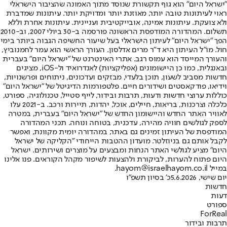
"ישראל היום" הוא גוף תקשורת שנוסד מתוך האמונה שהציבור הישראלי
ראוי לעיתונות טובה יותר, מאוזנת יותר ומדויקת יותר. עיתונות שמדברת
ולא צועקת. עיתונות אמינה, אובייקטיבית ועניינית. עיתונות אחרת וללא
תשלום. המהדורה המודפסת הראשונה פורסמה ב-30 ביולי 2007, וב-2010
הפך "ישראל היום" לעיתון הישראלי בעל שיעור החשיפה הגבוה ביותר בימי
חול. מו"ל העיתון היא ד"ר מרים אדלסון. העורך הראשי הוא עמר לחמנוביץ,
והעורך המייסד הוא עמוס רגב. אתרי האינטרנט של "ישראל היום" בעברית
ובאנגלית, כמו כן היישומונים (אפליקציות) לאנדרואיד ול-iOS, מציגים
חדשות מסביב לשעון, תוכן בלעדי, מבזקים ועדכונים, ניתוחים ופרשנויות,
וידיאו, פודקאסטים ושידורים חיים. פלטפורמות הדיגיטל של "ישראל היום"
כוללות ערוצי חדשות ודעות, תרבות ובידור, לייף סטייל, טכנולוגיה, ספורט,
כלכלה וצרכנות, בריאות, חיילים, אוכל, יהדות, תיירות ורכב. ב-2021 עלו
לאוויר האתר החדש והיישומון החדש של "ישראל היום" בעברית, במטרה
לספק לגולשים חוויה מהירה, עדכנית, בטוחה ונוחה. תכני המהדורה
המודפסת של העיתון זמינים גם באתר, במהדורה יומית מקוונת, ואפשר
לקבל אותם גם בניוזלטר. מועדון ההטבות הייחודי "הקליקה של ישראל
היום" מציע לגולשי האתר הנחות ומבצעים על מוצרים ושירותים. ישראל
היום פתוח להערות, לביקורת ולהצעות לשיפור מקהל הקוראים. פנו אלינו
במייל hayom@israelhayom.co.il.
יום שישי, 5.6.2026
כ' בסיון תשפ"ו
חדשות
דעות
ספורט
ForReal
תרבות ובידור