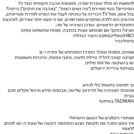
לחופשת חג מולד שוברת שגרה, ומוצאות אהבה מקומית כנגד כל
הסיכויים? ננסי מאיירס ("מה נשים רוצות", "באהבה אין חוקים") ביימה?
בכל אופן, אפל TV הכריזה על כוונתה לעבד את הסרט לסדרת סטרימינג,
והרעיון הוא ללהק שחקנים מפורסמים, אם כי מעט יותר צעירים, לארבעת
התפקידים הראשיים. נעדכן כשיהיה על מה.
טעינו? נתקן! אם מצאתם טעות בכתבה, נשמח שתשתפו אותנו
HBO
נטפליקס
סקס והעיר הגדולה
כדאי
להכיר
שופינג, אמנות ואוכל: המרכז המתחדש של מזרח י-ם
קפיצה קטנה לחו"ל: טיילת חדשה, מיצגי אמנות, וכיכרות משופצות
בהשקעה של 100 מיליון ₪
בשיתוף עיריית ירושלים
כך תחסכו בחשמל בלי להזיע
מהפכת האנרגיה של תדיראן: שליטה, אבטחת מידע וניהול אקלים חכם
בבית
בשיתוף TADIRAN
מאחורי הקלעים של הטעם הישראלי
איך אסם הפכה את תקופת הצנע והמחסור הקשה של שנות ה-40 למותג
לאומי?