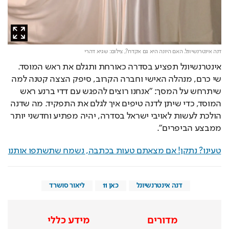
דנה אינטרנשיונל. האם היונה היא גם אקדח?,
צילום: שגיא דהרי
אינטרנשיונל תפציע בסדרה כאורחת ותגלם את ראש המוסד. 
שי כרם, מנהלה האישי וחברה הקרוב, סיפק הצצה קטנה למה 
שיתרחש על המסך: "אנחנו רוצים להפגש עם דדי ברנע ראש 
המוסד, כדי שיתן לדנה טיפים איך לגלם את התפקיד. מה שדנה 
הולכת לעשות לאויבי ישראל בסדרה, יהיה מפתיע וחדשני יותר 
ממבצע הביפרים".
טעינו? נתקן! אם מצאתם טעות בכתבה, נשמח שתשתפו אותנו
דנה אינטרנשיונל
כאן 11
ליאור סושרד
מדורים
מידע כללי