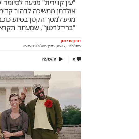
"עין קווירית" מגיעה לסיומה
אולדמן ממשיכה לדהור קדימה,
מגיע למסך הקטן בסיוע כוכ
"ברידג'רטון", שמעתה תקראו 
 עוד לא שם? הטיסה
מאחורי הקלעים של ה
נדיאל כבר יצאה
הישראלי
דורון פרידמן
10/7/2025, 05:43
,
עודכן
10/7/2025, 05:45
אי לוקחת אתכם לבמה הכי גדולה בעולם
איך אסם הפכה את תקופת הצנע 
של שנות ה-40 למותג לאומי?
וף יונדאי מבית כלמוביל
השמעה
0
בשיתוף אסם