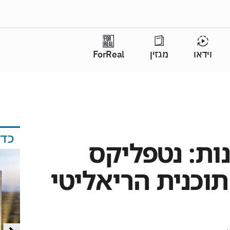
וידאו
מגזין
ForReal
כד
 10 עונות: נטפליקס
וכנית הריאליטי