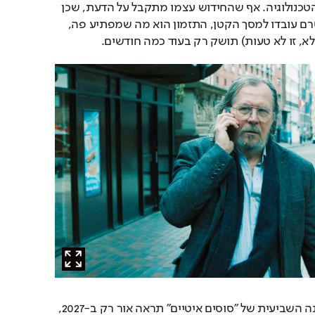
הסטרימינג מבית ענקית הטכנולוגיה. אף שהחידוש עצמו מתקבל על הדעת, שכן 
יש עוד ספרים בסדרה שטרם עובדו למסך הקטן, התזמון הוא מה שמפתיע פה, 
א, זו לא טעות) תושק רק בעוד כמה חודשים.
לפיכך ההערכות הן שהעונה השביעית של "סוסים איטיים" תראה אור רק ב-2027, 