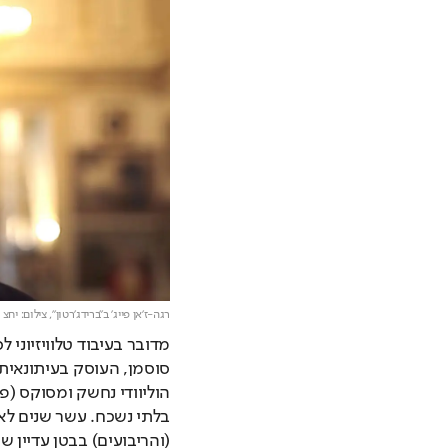
רגה-ז'אן פייג' ב"ברידג'רטון",
צילום: יחצ
(והריבועים) בבטן עדיין 