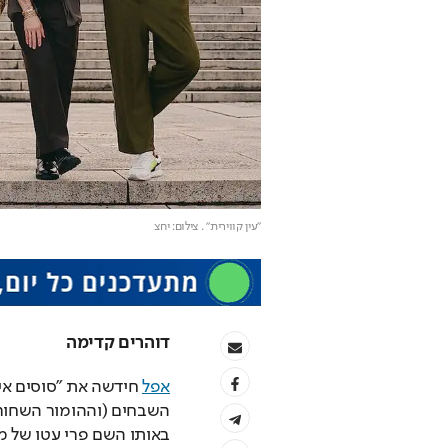
"עין קווירית"
. צילום: יחצ
דוהרים קדימה
אפל
השבחים (וההומור השחור)