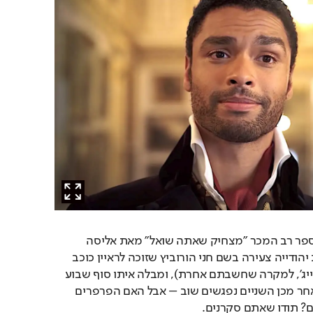
מדובר בעיבוד טלוויזיוני לספר רב המכר "מצחיק שאתה שואל" מאת אליסה 
סוסמן, העוסק בעיתונאית יהודייה צעירה בשם חני הורוביץ שזוכה לראיין כוכב 
הוליוודי נחשק ומסוקס (פייג', למקרה שחשבתם אחרת), ומבלה איתו סוף שבוע 
בלתי נשכח. עשר שנים לאחר מכן השניים נפגשים שוב – אבל האם הפרפרים 
שם? תודו שאתם סקרנים.