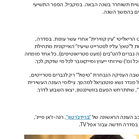
זאת בהנחה שהעונה השישית תשוחרר בשנה הבאה. במקביל, הספר התשיעי 
ים בהמשך השנה.
 מבטלת את להיט הריאליטי "עין קווירית" אחרי עשר עונות. בסדרה, 
שהיא בעצם גרסה מחודשת ל"טאץ' עליז לסטרייט שיעיז" האייקונית מתחילת 
המילניום, מעניקים חמישה גברים להט"בים (מעט סטריאוטיפים), כל אחד מומחה 
ל וכו') שירותי ייעוץ ומייקאובר לכל מי שזקוק לכך.
בניגוד להפקה המקורית, שבה העניקה הנבחרת "טיפול" רק לגברים סטרייטים, 
ב"עין קווירית" כל אדם מכל מגדר נשא פוטנציאל למהפך. צילומי העונה העשירית 
ת", שתתרחש הפעם בוושינגטון, יצאו השבוע לדרך.
כב העונה הראשונה של 
"ברידג'רטון"
, רגה-ז'אן פייג', 
בסדרה חדשה עבור אפל TV.