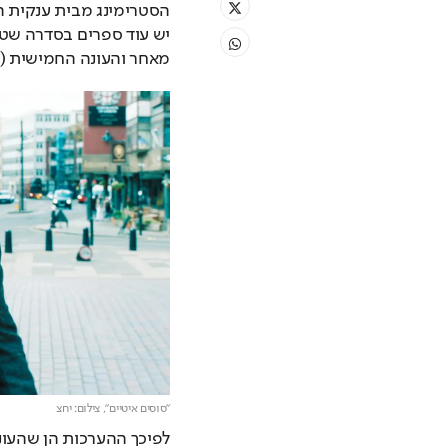
מאחר והעונה החמישית (ל
"סוסים איטיים",
צילום: יחצ