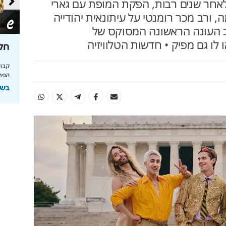
 לאחר שנים רבות, הפקת המופת עם גארי
 ורב מכר רומנטי על עיתונאית יהודייה
ב העונה הראשונה המסוקס של
לו גם מפיק • חדשות הטלוויזיה
טעם
כך תחסכו בחשמל בלי להזיע
חלו
מהפכת האנרגיה של תדיראן: שליטה, אבטחת
מידע וניהול אקלים חכם בבית
הפרי
והמחסור הקשה
בשיתוף TADIRAN
בשי