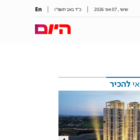
En
שישי ,
07
אוג׳
2026
כ"ד באב תשפ"ו
אי
להכיר