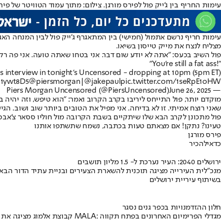
עימות החריף בין ג'ייק פול לפירס מורגן. צילום: מתוך עמוד הטוויטר של פיר
עימות חריף נרשם אתמול (חמישי) בין המתאגרף ג'ייק פול לבין המנחה האג
מצליח לנצח את מייק טייסון בשיאו.
פול השיב בכעס: "אתה לא יודע שום דבר. אני בטחו שאתה טועה. אני פה רק בשביל למכור PAY PER VIEW, לא אכפת לי מהתוכנית שלך, אידיוט. תקנו את השידור בשבת
"You're still a fat ass!"
s interview in tonight's Uncensored - dropping at 10pm (5pm ET).
11ywt8D5
@piersmorgan
|
@jakepaul
pic.twitter.com/1seRpE1oHW
June 26, 2025
— Piers Morgan Uncensored (@PiersUncensored)
מוקדם יותר, פול התייחס ליריבו בקרב הקרוב ואמר: "הוא טיפש, וזה יהיה ב
שאני רוצח אמיתי. זו לא בדיחה. אני מפיל את הטובים ביותר שוב ושוב. הג
פול מתכונן לקרב הבא שלו שיתקיים בשבת הקרובה מול חוליו ססאר צ'אבס ג'ונ
טעינו? נתקן! אם מצאתם טעות בכתבה, נשמח שתשתפו אותנו
פירס מורגן
כדאי
להכיר
ירושלים 2040: העיר נערכת ל- 1.5 מליון תושבים
מנכ"לית העירייה מציגה תוכנית להשארת הצעירים ובניית עתיד הדור הבא
בשיתוף עיריית ירושלים
חלון ההזדמנויות בכפר גנים נסגר
קבוצת אלמוג מציגה את פרויקט MALA: מגדלי הפרימיום האחרונים בפתח תקווה