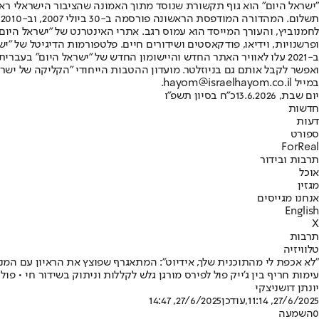
"ישראל היום" הוא גוף תקשורת שנוסד מתוך האמונה שהציבור הישראלי ראוי 
ת
ופרשנויות, וידיאו, פודקאסטים ושידורים חיים. פלטפורמות הדיגיטל של "ישרא
ב-2021 עלו לאוויר האתר החדש והיישומון החדש של "ישראל היום" בע
ואפשר לקבל אותם גם בניוזלטר. מועדון ההטבות הייחודי "הקליקה של ישרא
במייל hayom@israelhayom.co.il.
יום שבת, 13.6.2026
כ"ח בסיון תשפ"ו
חדשות
דעות
ספורט
ForReal
תרבות ובידור
אוכל
מגזין
אנחנו מגייסים
English
X
תרבות
טלוויזיה
"לא אכפת לי מהתוכנית שלך, אידיוט": המתאגרף שפוצץ את הראיון עם המנ
עימות חריף בין ג'ייק פול לפירס מורגן גלש לקללות וניתוק בשידור חי • פול 
יונתן דושניצקי
27/6/2025, 11:14
,עודכן
27/6/2025, 14:47
0
השמעה