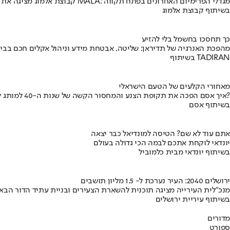
קבוצת אלמוג מציגה את פרויקט MALA: מגדלי הפרימיום האחרונים בפתח תקווה
בשיתוף קבוצת אלמוג
כך תחסכו בחשמל בלי להזיע
מהפכת האנרגיה של תדיראן: שליטה, אבטחת מידע וניהול אקלים חכם בבי
בשיתוף TADIRAN
מאחורי הקלעים של הטעם הישראלי
איך אסם הפכה את תקופת הצנע והמחסור הקשה של שנות ה-40 למותג לאומי?
בשיתוף אסם
אתם עוד לא שם? הטיסה למונדיאל כבר יצאה
יונדאי לוקחת אתכם לבמה הכי גדולה בעולם
בשיתוף יונדאי מבית כלמוביל
ירושלים 2040: העיר נערכת ל- 1.5 מליון תושבים
מנכ"לית העירייה מציגה תוכנית להשארת הצעירים ובניית עתיד הדור הבא
בשיתוף עיריית ירושלים
מדורים
ספורט