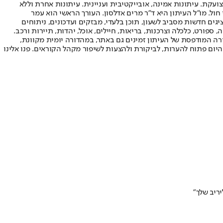
ועקת. עיתונות אמינה, אובייקטיבית ועניינית. עיתונות אחרת וללא
עור החשיפה הגבוה ביותר בימי חול. מו"ל העיתון היא ד"ר מרים אדלסון. העורך הראשי הוא עמר
 והעורך המייסד הוא עמוס רגב. אתרי האינטרנט של "ישראל היום" בעברית ובאנגלית, כמו כן היישומונים (אפליקציות) לאנדרואיד ול-iOS, מציגים חדשות מסביב לשעון, תוכן בלעדי, מבזקים ועדכונים, ניתוחים
, ספורט, כלכלה וצרכנות, בריאות, חיילים, אוכל, יהדות, תיירות ורכב.
דורה המודפסת של העיתון זמינים גם באתר, במהדורה יומית מקוונת,
היום פתוח להערות, לביקורת ולהצעות לשיפור מקהל הקוראים. פנו אלינו
יריב שלך"