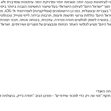
לעיתונות טובה יותר, מאוזנת יותר ומדויקת יותר. עיתונות שמדברת ולא צ
שלום. המהדורה המודפסת הראשונה פורסמה ב-30 ביולי 2007, וב-2010 הפך "ישראל היום" לעיתון הישראלי בעל שי
לחמנוביץ,
ל היום" כוללות ערוצי חדשות ודעות, תרבות ובידור, לייף סטייל, טכנולוגיה
ברית, במטרה לספק לגולשים חוויה מהירה, עדכנית, בטוחה ונוחה. תכני המה
ל היום" מציע לגולשי האתר הנחות ומבצעים על מוצרים ושירותים. ישראל 
חה האגדי
תקף: "אני פה רק כדי למכור שידורים" • מורגן הגיב: "תודה ג'ייק, בהצלחה ל