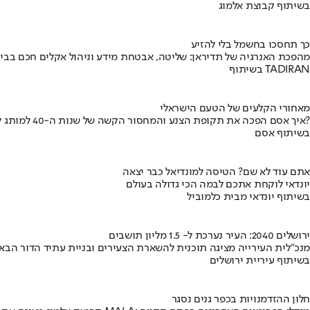
בשיתוף קבוצת אלמוג
כך תחסכו בחשמל בלי להזיע
מהפכת האנרגיה של תדיראן: שליטה, אבטחת מידע וניהול אקלים חכם בבי
בשיתוף TADIRAN
מאחורי הקלעים של הטעם הישראלי
איך אסם הפכה את תקופת הצנע והמחסור הקשה של שנות ה-40 למותג לאומי?
בשיתוף אסם
אתם עוד לא שם? הטיסה למונדיאל כבר יצאה
יונדאי לוקחת אתכם לבמה הכי גדולה בעולם
בשיתוף יונדאי מבית כלמוביל
ירושלים 2040: העיר נערכת ל- 1.5 מליון תושבים
מנכ"לית העירייה מציגה תוכנית להשארת הצעירים ובניית עתיד הדור הבא
בשיתוף עיריית ירושלים
חלון ההזדמנויות בכפר גנים נסגר