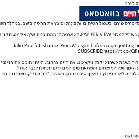
ס מורגן
די
פירס מורגן
, כשפול הטיח בו עלבונות ופוצץ את הראיון בזעם. במהלך ה
 הקרובה", אמר וניתק את השיחה.
Jake Paul fat-shames Piers Morgan before rage quitting hi
SUBSCRIBE:
https://t.co/QR
רור בשבת כשהוא יקבל נוקאאוט. אם היינו ברחוב, הייתי תופס את הג'ינג'י
יע הזמן שכל המומחים והמתאגרפים המבוגרים יתחילו לכבד אותי".
יור. לאחר פיצוץ הראיון, סיכם מורגן באולפן: "תודה ג'ייק, מאוד נהניתי. 