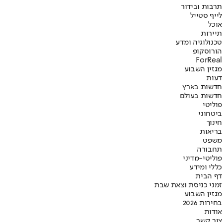
תרבות ובידור
לייף סטייל
אוכל
תיירות
טכנולוגיה ומדע
הורוסקופ
ForReal
מגזין השבוע
דעות
חדשות בארץ
חדשות בעולם
פוליטי
ביטחוני
חינוך
בריאות
משפט
תחבורה
פוליטי-מדיני
כללי ומידע
דף הבית
זמני כניסת וצאת שבת
מגזין השבוע
בחירות 2026
אודות
צור קשר