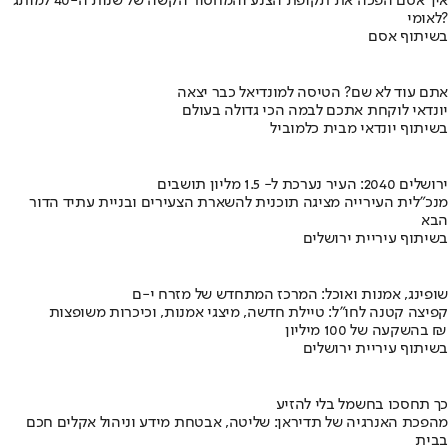
איך אסם הפכה את תקופת הצנע והמחסור הקשה של שנות ה-40 למותג
לאומי?
בשיתוף אסם
אתם עוד לא שם? הטיסה למונדיאל כבר יצאה
יונדאי לוקחת אתכם לבמה הכי גדולה בעולם
בשיתוף יונדאי מבית כלמוביל
ירושלים 2040: העיר נערכת ל- 1.5 מליון תושבים
מנכ"לית העירייה מציגה תוכנית להשארת הצעירים ובניית עתיד הדור
הבא
בשיתוף עיריית ירושלים
שופינג, אמנות ואוכל: המרכז המתחדש של מזרח י-ם
קפיצה קטנה לחו"ל: טיילת חדשה, מיצגי אמנות, וכיכרות משופצות
בהשקעה של 100 מיליון ₪
בשיתוף עיריית ירושלים
כך תחסכו בחשמל בלי להזיע
מהפכת האנרגיה של תדיראן: שליטה, אבטחת מידע וניהול אקלים חכם
בבית