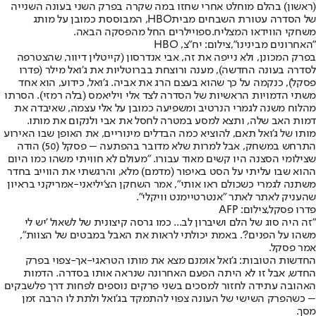
(ראשון) בהלם מוחלט אחרי שחזו במה שקרה בפרק השני בעונה השנייה
של הסדרה עטורת השבחים מבית
HBO
, המבוססת כמובן על מותג
משחקי הווידאו המצליח.
ספויילרים החל מהפסקה הבאה.
"האחרונים מבינינו",צילום: יח"צ, HBO
בפרק המכונן, ולא נייפה את זה, אבי אנדרסון (קייטלין דיוור, שהצטרפה
לסדרה בעונה החדשה), מענה ורוצחת בברוטליות את ג'ואל מילר (פדרו
פסקל), כנקמה על כך שהוא בעצם הרג את אביה. ג'ואל, כידוע, הוא אחד
משתי הדמויות הראשיות של הסדרה לצד אלי ויליאמס (בלה רמזי). הסרתו
מהלוח משנה לגמרי הנרטיב ומשפיעה כמובן על אלי עצמה, שאיבדה את
דמות האב שלה, ותצא למסע במטרה לחסל את אבי ולנקום את מותו.
מותו של ג'ואל תאם, להוציא כמה הבדלים מינוריים, את האופן שבו האירוע
התרחש במשחק, אבל למרות שלא מדובר בהפתעה – פסקל (50) הודה
שצילומי הסצנה היו קשים מאוד עבורו. "מעולם לא חוויתי משהו כמו היום
ההוא שבו עליתי על הסט באיפור (מדמם) מלא, והרגשתי את הווייב בחדר
משתנה לגמרי כשכולם ראו אותי", אמר השחקן הצ'יליאני-אמריקני בראיון
שהעניק לאתר לאתר "אנטרטיימנט וויקלי".
פדרו פסקל,צילום: AFP
"זה היה סוג של הלם ושיברון לב... כמו גרסה קיצונית של לשאול 'יש לי
משהו על הפנים?'. באמת יכולתי לראות את האבל במבטים של הצוות",
אמר פסקל.
החדשות הטובות: ג'ואל אומנם מצא את מותו הטראגי-אך-צפוי בפרק
החדש, אבל זו לא היתה הפעם האחרונה שנראה אותו בסדרה. הדמות
האהובה עתידה לחזור למסכים בשני פרקים נוספים לפחות דרך פלשבקים
– כשהפרק השישי של העונה צפוי להתמקד בג'ואל ולתת לו הרבה זמן
מסך.