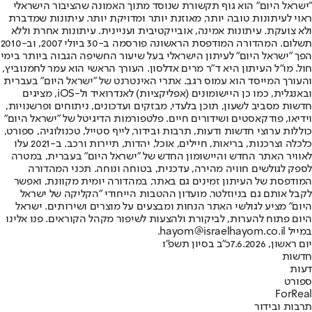
"ישראל היום" הוא גוף תקשורת שנוסד מתוך האמונה שהציבור הישראלי
ראוי לעיתונות טובה יותר, מאוזנת יותר ומדויקת יותר. עיתונות שמדברת
ולא צועקת. עיתונות אמינה, אובייקטיבית ועניינית. עיתונות אחרת וללא
תשלום. המהדורה המודפסת הראשונה פורסמה ב-30 ביולי 2007, וב-2010
הפך "ישראל היום" לעיתון הישראלי בעל שיעור החשיפה הגבוה ביותר בימי
חול. מו"ל העיתון היא ד"ר מרים אדלסון. העורך הראשי הוא עמר לחמנוביץ,
והעורך המייסד הוא עמוס רגב. אתרי האינטרנט של "ישראל היום" בעברית
ובאנגלית, כמו כן היישומונים (אפליקציות) לאנדרואיד ול-iOS, מציגים
חדשות מסביב לשעון, תוכן בלעדי, מבזקים ועדכונים, ניתוחים ופרשנויות,
וידיאו, פודקאסטים ושידורים חיים. פלטפורמות הדיגיטל של "ישראל היום"
כוללות ערוצי חדשות ודעות, תרבות ובידור, לייף סטייל, טכנולוגיה, ספורט,
כלכלה וצרכנות, בריאות, חיילים, אוכל, יהדות, תיירות ורכב. ב-2021 עלו
לאוויר האתר החדש והיישומון החדש של "ישראל היום" בעברית, במטרה
לספק לגולשים חוויה מהירה, עדכנית, בטוחה ונוחה. תכני המהדורה
המודפסת של העיתון זמינים גם באתר, במהדורה יומית מקוונת, ואפשר
לקבל אותם גם בניוזלטר. מועדון ההטבות הייחודי "הקליקה של ישראל
היום" מציע לגולשי האתר הנחות ומבצעים על מוצרים ושירותים. ישראל
היום פתוח להערות, לביקורת ולהצעות לשיפור מקהל הקוראים. פנו אלינו
במייל hayom@israelhayom.co.il.
יום ראשון, 7.6.2026
כ"ב בסיון תשפ"ו
חדשות
דעות
ספורט
ForReal
תרבות ובידור