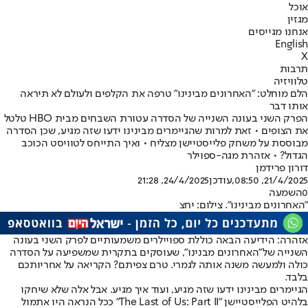
אוכל
מגזין
אנחנו מגייסים
English
X
תרבות
טלוויזיה
הלם מוחלט: "האחרונים מבינינו" טרפה את הקלפים ולעולם לא תיראה
אותו דבר
הפרק השני בעונה השנייה של הסדרה עטורת השבחים מבית HBO טלטל
את הצופים • זאת למרות שהגיימרים מבינינו ידעו שזה מגיע, שכן הסדרה
מבוססת על משחק פלייסטיישן מצליח • ואיך התייחס לטוויסט הכוכב
הגדול? • אזהרת מגה-ספוילר
דורון פרידמן
21/4/2025, 08:50
,עודכן
24/4/2025, 21:28
0
השמעה
"האחרונים מבינינו". צילום: יחצ
אזהרה: הידיעה הבאה כוללת ספויילרים משמעותיים לפרק השני בעונה
השנייה של
"האחרונים מבנינו"
, שעוסקים בתקרית שמשפיעה על הסדרה
כולה ולמעשה משנה אותה לגמרי. טרם צפיתם? הקריאה על אחריותכם
בלבד.
הגיימרים מבינינו ידעו שזה מגיע, ועוד איך מגיע. אבל אלה שלא שיחקו
בלהיט הפלייסטיישן "The Last of Us: Part II" ככל הנראה היו אתמול