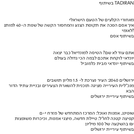
בשיתוף TADIRAN
מאחורי הקלעים של הטעם הישראלי
איך אסם הפכה את תקופת הצנע והמחסור הקשה של שנות ה-40 למותג
לאומי?
בשיתוף אסם
אתם עוד לא שם? הטיסה למונדיאל כבר יצאה
יונדאי לוקחת אתכם לבמה הכי גדולה בעולם
בשיתוף יונדאי מבית כלמוביל
ירושלים 2040: העיר נערכת ל- 1.5 מליון תושבים
מנכ"לית העירייה מציגה תוכנית להשארת הצעירים ובניית עתיד הדור
הבא
בשיתוף עיריית ירושלים
שופינג, אמנות ואוכל: המרכז המתחדש של מזרח י-ם
קפיצה קטנה לחו"ל: טיילת חדשה, מיצגי אמנות, וכיכרות משופצות
בהשקעה של 100 מיליון ₪
בשיתוף עיריית ירושלים