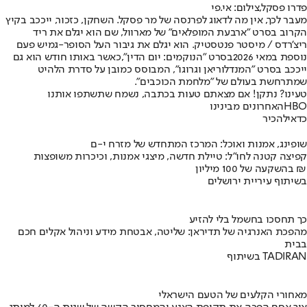
פדרו פסקל,צילום: אי.פי
מעבר לכך, אין מה לדאוג לפרנסה של מר פסקל. השחקן, כזכור, ייככב בקיץ
הקרוב בסרט "ארבעת המופלאים" של מארוול, שם הוא יגלם את ריד
ריצ'רדס / מיסטר פנטסטיק. הוא יגלם את גיבור העל הסופר-גמיש פעם
נוספת במאי 2026
בסרט "הנוקמים: יום הדין",
כאשר באותו חודש הוא גם
ייככב בסרט "המנדלוריאן וגרוגו", המבוסס כמובן על סדרת הלהיט
שמתרחשת בעולם של "מלחמת הכוכבים".
טעינו? נתקן! אם מצאתם טעות בכתבה, נשמח שתשתפו אותנו
HBO
האחרונים מבינינו
כדאי
להכיר
שופינג, אמנות ואוכל: המרכז המתחדש של מזרח י-ם
קפיצה קטנה לחו"ל: טיילת חדשה, מיצגי אמנות, וכיכרות משופצות
בהשקעה של 100 מיליון ₪
בשיתוף עיריית ירושלים
כך תחסכו בחשמל בלי להזיע
מהפכת האנרגיה של תדיראן: שליטה, אבטחת מידע וניהול אקלים חכם
בבית
בשיתוף TADIRAN
מאחורי הקלעים של הטעם הישראלי