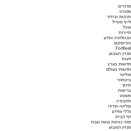
מדורים
ספורט
תרבות ובידור
לייף סטייל
אוכל
תיירות
טכנולוגיה ומדע
הורוסקופ
ForReal
מגזין השבוע
דעות
חדשות בארץ
חדשות בעולם
פוליטי
ביטחוני
חינוך
בריאות
משפט
תחבורה
פוליטי-מדיני
כללי ומידע
דף הבית
זמני כניסת וצאת שבת
מגזין השבוע