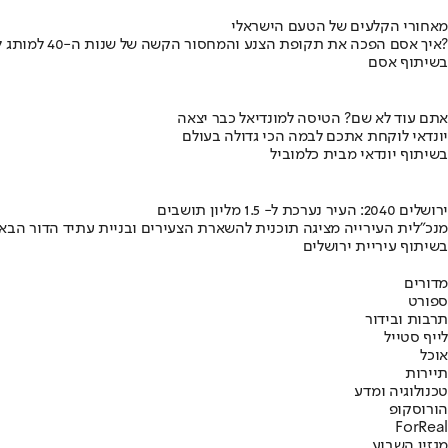
מאחורי הקלעים של הטעם הישראלי
איך אסם הפכה את תקופת הצנע והמחסור הקשה של שנות ה-40 למותג לאומי?
בשיתוף אסם
אתם עוד לא שם? הטיסה למונדיאל כבר יצאה
יונדאי לוקחת אתכם לבמה הכי גדולה בעולם
בשיתוף יונדאי מבית כלמוביל
ירושלים 2040: העיר נערכת ל- 1.5 מליון תושבים
מנכ"לית העירייה מציגה תוכנית להשארת הצעירים ובניית עתיד הדור הבא
בשיתוף עיריית ירושלים
מדורים
ספורט
תרבות ובידור
לייף סטייל
אוכל
תיירות
טכנולוגיה ומדע
הורוסקופ
ForReal
מגזין השבוע