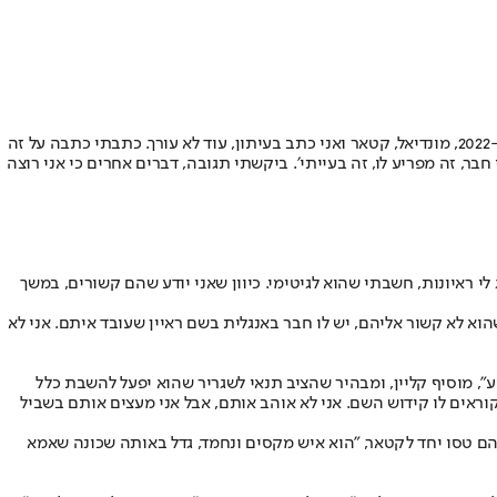
״אני עם טלפון של הבת של השכנים״ סיפר קליין, לאחר שמכשירי האישי נותר בידי המשטרה. קליין גולל בפני צמד המגישים את גלגול הקשר לקטאר. ״ב-2022, מונדיאל, קטאר ואני כתב בעיתון, עוד לא עורך. כתבתי כתבה על זה
בר, זה מפריע לו, זה בעייתי׳. ביקשתי תגובה, דברים אחרים כי אני רוצה
לי ראיונות, חשבתי שהוא לגיטימי. כיוון שאני יודע שהם קשורים, במשך
לא. איינהורן אמר לי שהוא לא קשור אליהם, יש לו חבר באנגלית בשם ראיין שעובד איתם. אני לא
וע", מוסיף קליין, ומבהיר שהציב תנאי לשגריר שהוא יפעל להשבת כלל
קוראים לו קידוש השם. אני לא אוהב אותם, אבל אני מעצים אותם בשביל
 ואחר כך הם טסו יחד לקטאר, "הוא איש מקסים ונחמד, גדל באותה שכונה שאמא