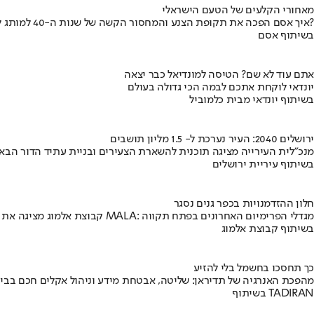
מאחורי הקלעים של הטעם הישראלי
איך אסם הפכה את תקופת הצנע והמחסור הקשה של שנות ה-40 למותג לאומי?
בשיתוף אסם
אתם עוד לא שם? הטיסה למונדיאל כבר יצאה
יונדאי לוקחת אתכם לבמה הכי גדולה בעולם
בשיתוף יונדאי מבית כלמוביל
ירושלים 2040: העיר נערכת ל- 1.5 מליון תושבים
מנכ"לית העירייה מציגה תוכנית להשארת הצעירים ובניית עתיד הדור הבא
בשיתוף עיריית ירושלים
חלון ההזדמנויות בכפר גנים נסגר
קבוצת אלמוג מציגה את פרויקט MALA: מגדלי הפרימיום האחרונים בפתח תקווה
בשיתוף קבוצת אלמוג
כך תחסכו בחשמל בלי להזיע
מהפכת האנרגיה של תדיראן: שליטה, אבטחת מידע וניהול אקלים חכם בבי
בשיתוף TADIRAN