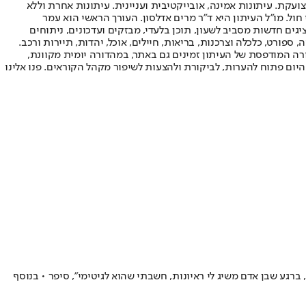
ועקת. עיתונות אמינה, אובייקטיבית ועניינית. עיתונות אחרת וללא
עור החשיפה הגבוה ביותר בימי חול. מו"ל העיתון היא ד"ר מרים אדלסון. העורך הראשי הוא עמר
 והעורך המייסד הוא עמוס רגב. אתרי האינטרנט של "ישראל היום" בעברית ובאנגלית, כמו כן היישומונים (אפליקציות) לאנדרואיד ול-iOS, מציגים חדשות מסביב לשעון, תוכן בלעדי, מבזקים ועדכונים, ניתוחים
, ספורט, כלכלה וצרכנות, בריאות, חיילים, אוכל, יהדות, תיירות ורכב.
דורה המודפסת של העיתון זמינים גם באתר, במהדורה יומית מקוונת,
היום פתוח להערות, לביקורת ולהצעות לשיפור מקהל הקוראים. פנו אלינו
ר לי את שרוליק איינהורן, ברגע שבן אדם משיג לי ראיונות, חשבתי שהוא לגיטימי", סיפר • בנוסף