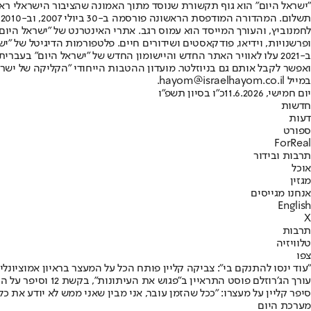
"ישראל היום" הוא גוף תקשורת שנוסד מתוך האמונה שהציבור הישראלי ראוי 
ת
ופרשנויות, וידיאו, פודקאסטים ושידורים חיים. פלטפורמות הדיגיטל של "ישרא
ב-2021 עלו לאוויר האתר החדש והיישומון החדש של "ישראל היום" בע
ואפשר לקבל אותם גם בניוזלטר. מועדון ההטבות הייחודי "הקליקה של ישרא
במייל hayom@israelhayom.co.il.
יום חמישי, 11.6.2026
כ"ו בסיון תשפ"ו
חדשות
דעות
ספורט
ForReal
תרבות ובידור
אוכל
מגזין
אנחנו מגייסים
English
X
תרבות
טלוויזיה
צפו
"עוד ינסו להתנקם בי": צביקה קליין פותח הכל על המעצר בראיון אמוציונלי
עורך הג׳רוזלם פ
סיפר קליין על מעצרו: "ככל שהזמן עובר, אני מבין שאני ממש לא יודע את כ
מערכת היום