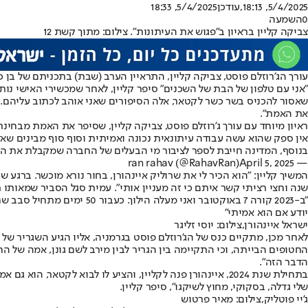
5/4/2025, 18:13
,עודכן
5/4/2025, 18:33
0
השמעה
צביקה קליין בראיון ב"פגוש את העיתונות". צילום: מתוך קשת 12
עורך הג׳רוזלם פוסט, צביקה קליין, התראיין הערב (שבת) בתכניתם של בן כס
שאסור להכניס בשר כשר לקטאר, אלה הסיפורים שאני אוהב לכתוב עליהם. קיב
את האמת".
ראיון מיוחד עם עורך ג'רוזלם פוסט, צביקה קליין, שסיפר את האמת מבחינתו
אין ספק שהוא עשה עבודה עיתונאית נכונה ואמיתית וסוף סוף מבינים שאדון
בנוסף, המדינה חייבת לספר לציבור מי הבעלים של החברה שמקבלת את 
April 5, 2025
— ran rahav (@RahavRan)
המשיך קליין: "הוא הכיר לי את שרוליק איינהורן, בחור נורא מוכשר. ברגע
שנה וחצי רציתי קשר איתם כי זה מעניין אותי״. עמית סגל הסביר שמאותו 
״ב-2023 קורה 7 באוקטובר ו
יודע אם הוא אמיתי״
ישראל איינהורן,צילום: יוסי זליגר
לאחר מכן, מתקיים כנס של הג'רוזלם פוסט בגרמניה, אליו הגיע השגריר של ק
החטופים הבייתה, וכי התקיימה בין הגריר לבין מירב לשם גונן, אמה של ה
הדבר הזה".
בתחילת שנת 2024, איינהורן פנה לקליין, והציע לו לבוא לקט
שלי גדלה, בסקוקי, מחוץ לשיקגו", סיפר קליין.
ג'יי פוטליק,צילום: מאיר פרטוש