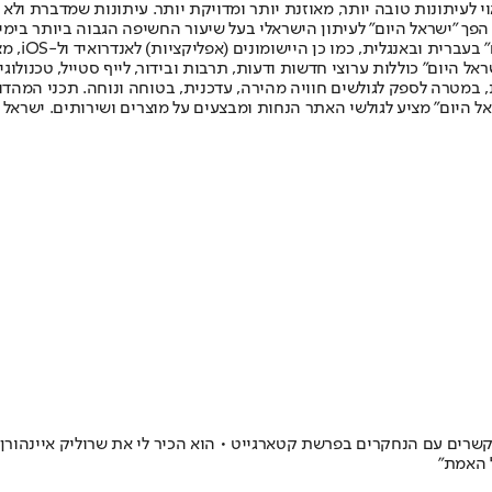
לעיתונות טובה יותר, מאוזנת יותר ומדויקת יותר. עיתונות שמדברת ולא צ
שלום. המהדורה המודפסת הראשונה פורסמה ב-30 ביולי 2007, וב-2010 הפך "ישראל היום" לעיתון הישראלי בעל שי
לחמנוביץ,
ל היום" כוללות ערוצי חדשות ודעות, תרבות ובידור, לייף סטייל, טכנולוגיה
ברית, במטרה לספק לגולשים חוויה מהירה, עדכנית, בטוחה ונוחה. תכני המה
ל היום" מציע לגולשי האתר הנחות ומבצעים על מוצרים ושירותים. ישראל 
וסט התראיין ב"פגוש את העיתונות", בקשת 12 וסיפר על הקשרים עם הנחקרים בפרשת קטארגייט • הוא הכי
ל האמת"