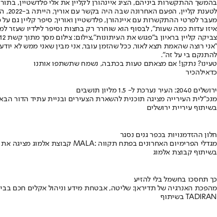
בהמשך ההתקשרות ביניהם, הציג איינהורן לקליין את אלי פלדשטיין, בתור מי
לטענת קליין, הפעם האחרונה שבה היה בקשר עם אוריך, הייתה ב-2022, הוא גם הגיב לטענת טובות ההנאה - ואמר שגם כאשר שולמה טיסתו לקטאר, הוא הקפיד לציין זאת בכתבות שלו.
מעבר לפרטי ההתקשרות עם איינהורן, פלדשטיין ואוריך, סיפר קליין גם על
איזו עדות כמה שעות", לבסוף הוא שוחרר רק בחצות וסיפר לילדיו שעזר ל
צביקה קליין בראיון ב"פגוש את העיתונות",צילום: צילום מסך מתוך קשת 12
"אני רוצה שהאמת תצא לאור, ככל שהזמן עובר, אני מבין שאני ממש לא יו
להתנקם בי על זה".
טעינו? נתקן! אם מצאתם טעות בכתבה, נשמח שתשתפו אותנו
כדאי
להכיר
ירושלים 2040: העיר נערכת ל- 1.5 מליון תושבים
מנכ"לית העירייה מציגה תוכנית להשארת הצעירים ובניית עתיד הדור הבא
בשיתוף עיריית ירושלים
חלון ההזדמנויות בכפר גנים נסגר
קבוצת אלמוג מציגה את פרויקט MALA: מגדלי הפרימיום האחרונים בפתח תקווה
בשיתוף קבוצת אלמוג
כך תחסכו בחשמל בלי להזיע
מהפכת האנרגיה של תדיראן: שליטה, אבטחת מידע וניהול אקלים חכם בבי
בשיתוף TADIRAN