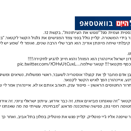
פית ועמית סגל "פגוש את העיתונות", בקשת 12.
לתי שיחה מיונתן אוריך, הוא חבר שלי הרבה שנים, ואומר לי ׳שמע יש לי ח
.
 ישראל איינהורן הוא המוח! והוא חייב להגיע לחקירה!!!!
הכסף מקטאר!!! קטאר שילמה…
pic.twitter.com/7OHvUtCuxL
 שבן אדם מחבר לך את קנצלר אוסטריה לשעבר, ראשי ממשלות, נשיאים ומשיג 
רגע, איינהורן הפך לאיש הקשר לקטאר.
אני מעלה הילוך. כעבור 50 ימים מתחיל סבב שחרור החטופים הראשון - סיפור ענק, תאהב אותם או 
טאר "זה שאנחנו מביאים אותו, זה כבר אירוע. עיתון ישראלי ציוני, זה איר
חטופה רומי גונן, פגישה שתוכננה מראש, "מבחינתי, עשיתי פה מה שאנחנו 
אר, הוא גם אמר שיפנה אליו ג'יי פוטליק. קליין פגש את פוטליק במלון בתל אביב,