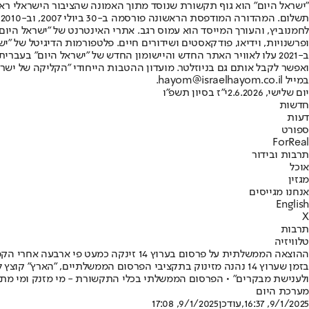
"ישראל היום" הוא גוף תקשורת שנוסד מתוך האמונה שהציבור הישראלי ראוי 
ת
ופרשנויות, וידיאו, פודקאסטים ושידורים חיים. פלטפורמות הדיגיטל של "ישרא
ב-2021 עלו לאוויר האתר החדש והיישומון החדש של "ישראל היום" בע
ואפשר לקבל אותם גם בניוזלטר. מועדון ההטבות הייחודי "הקליקה של ישרא
במייל hayom@israelhayom.co.il.
יום שלישי, 2.6.2026
י"ז בסיון תשפ"ו
חדשות
דעות
ספורט
ForReal
תרבות ובידור
אוכל
מגזין
אנחנו מגייסים
English
X
תרבות
טלוויזיה
ההוצאה הממשלתית על פרסום בערוץ 14 זינקה כמעט פי ארבעה אחרי הקמת הממשלה
ולענישת מבקרים" • הפרסום הממשלתי בכלי התקשורת - מי מזנק ומי מת
מערכת היום
9/1/2025, 16:37
,עודכן
9/1/2025, 17:08