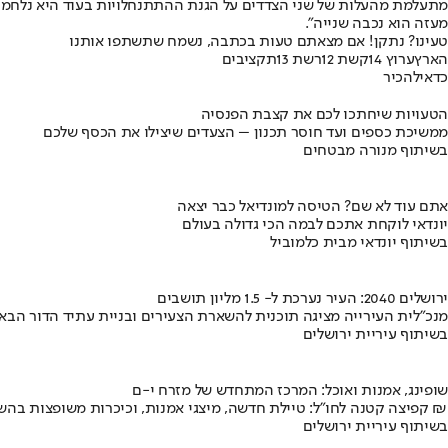
מתעלמת מהעלות של שני הצדדים על הגנת ההתתנחלויות בעוד היא נלחמת
מעזה הוא נכבה שנייה".
טעינו? נתקן! אם מצאתם טעות בכתבה, נשמח שתשתפו אותנו
הארץ
ערוץ 14
קשת 12
רשת 13
תקציבים
כדאי
להכיר
הטעויות שיחתכו לכם את קצבת הפנסיה
ממשיכת כספים ועד חוסר תכנון – הצעדים שיצילו את הכסף שלכם
בשיתוף מנורה מבטחים
אתם עוד לא שם? הטיסה למונדיאל כבר יצאה
יונדאי לוקחת אתכם לבמה הכי גדולה בעולם
בשיתוף יונדאי מבית כלמוביל
ירושלים 2040: העיר נערכת ל- 1.5 מליון תושבים
מנכ"לית העירייה מציגה תוכנית להשארת הצעירים ובניית עתיד הדור הבא
בשיתוף עיריית ירושלים
שופינג, אמנות ואוכל: המרכז המתחדש של מזרח י-ם
קפיצה קטנה לחו"ל: טיילת חדשה, מיצגי אמנות, וכיכרות משופצות בהשקעה של 100 מיליון ₪
בשיתוף עיריית ירושלים