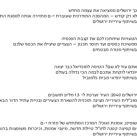
כך ירושלים ממציאה את עצמה מחדש
לא רק קודש – המהפכה המודרנית שעוברת י-ם מחזירה אותה לפסגת התי
בשיתוף עיריית ירושלים
הטעויות שיחתכו לכם את קצבת הפנסיה
ממשיכת כספים ועד חוסר תכנון – הצעדים שיצילו את הכסף שלכם
בשיתוף מנורה מבטחים
אתם עוד לא שם? הטיסה למונדיאל כבר יצאה
יונדאי לוקחת אתכם לבמה הכי גדולה בעולם
בשיתוף יונדאי מבית כלמוביל
ירושלים 2040: העיר נערכת ל- 1.5 מליון תושבים
מנכ"לית העירייה מציגה תוכנית להשארת הצעירים ובניית עתיד הדור הבא
בשיתוף עיריית ירושלים
שופינג, אמנות ואוכל: המרכז המתחדש של מזרח י-ם
קפיצה קטנה לחו"ל: טיילת חדשה, מיצגי אמנות, וכיכרות משופצות בהשקעה של 100 מיליון ₪
בשיתוף עיריית ירושלים