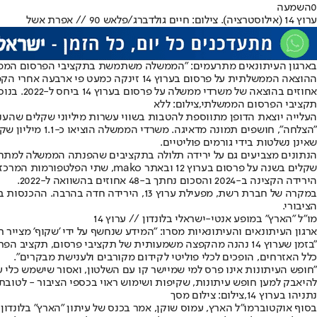
0
השמעה
ערוץ 14 (אילוסטרציה). צילום: חיים גולדברג/פלאש 90 // אפרת אשל
בארגון העיתונאים מתרעמים: "הממשלה משתמשת בתקציבי הפרסום הממשל
ההוצאה הממשלתית על פרסום בערוץ 14 זינקה כמעט פי ארבעה אחרי הקמת ממשלת נתניהו השישית, כך עולה מנתונים רשמיים שפורסמו באתר "שקוף".
אחוזים בהוצאה של משרדי ממשלה על פרסום בערוץ 14 ביחס ל-2022. בנוסף, הסכום שהוציאו על פרסום בערוץ עלה ב-280 אחוזים ביחס ל-2022.
תקציבי הפרסום הממשלתי,צילום: ללא
שאינן נשלטות בידי גורמים פוליטיים.
הירידה הקצינה ב-2024 והסכום נחתך ב-48 אחוזים בהשוואה ל-2022.
הציבורי.
מו"ל "הארץ" במופע אנטי-ישראלי בלונדון // ערוץ 14
ארגון העיתונאים והעיתונאיות מסרו: ״המידע שנחשף על ידי 'שקוף' מצ
כלל האזרחים, הופכים לכלי פוליטי לקידום מקורבים ולענישת מבקרים".
"חופש העיתונות אינו פרס למי שמיישר קו עם השלטון, ואסור שישמש כלי עני
להיאבק למען חופש עיתונות, שקיפות ושימוש ראוי בכספי הציבור - לטובת 
נתניהו בערוץ 14,צילום: צילום מסך
בסוף אוקטובר
מו"ל הארץ, עמוס שוקן
, אמר בכנס של עיתון "הארץ" בלונדו