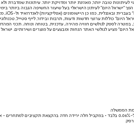
לעיתונות טובה יותר, מאוזנת יותר ומדויקת יותר. עיתונות שמדברת ולא צ
שלום. המהדורה המודפסת הראשונה פורסמה ב-30 ביולי 2007, וב-2010 הפך "ישראל היום" לעיתון הישראלי בעל שי
לחמנוביץ,
ל היום" כוללות ערוצי חדשות ודעות, תרבות ובידור, לייף סטייל, טכנולוגיה
ברית, במטרה לספק לגולשים חוויה מהירה, עדכנית, בטוחה ונוחה. תכני המה
ל היום" מציע לגולשי האתר הנחות ומבצעים על מוצרים ושירותים. ישראל 
בזמן שערוץ 14 נהנה מזינוק בתקציבי הפרסום הממשלתיים, "הארץ" קוצץ ל-0.06% בלבד • במקביל חלה ירי
רסק