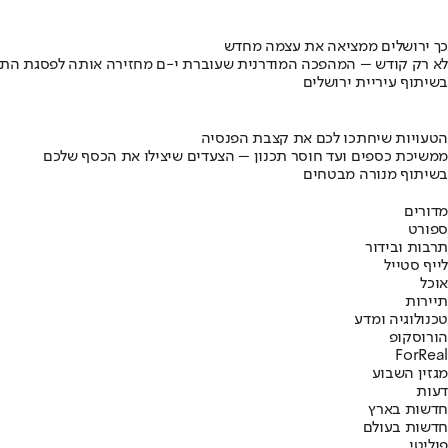
כך ירושלים ממציאה את עצמה מחדש
לא רק קודש – המהפכה המודרנית שעוברת י-ם מחזירה אותה לפסגת התי
בשיתוף עיריית ירושלים
הטעויות שיחתכו לכם את קצבת הפנסיה
ממשיכת כספים ועד חוסר תכנון – הצעדים שיצילו את הכסף שלכם
בשיתוף מנורה מבטחים
מדורים
ספורט
תרבות ובידור
לייף סטייל
אוכל
תיירות
טכנולוגיה ומדע
הורוסקופ
ForReal
מגזין השבוע
דעות
חדשות בארץ
חדשות בעולם
פוליטי