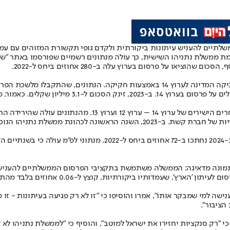
תיים להעניש עיתונות ביקורתית ולקדם גופי תקשורת המזוהים עם עמד
העלייה יוצאת הדופן מתווספת להטבות בשווי עשרות מיליוני שקלים שהעניקה המדינה לער
במקרה של חברת רשת, מפעילת ערוץ 13, הירידה חדה בהרבה. ההכנסות 
ייר תמונה מדאיגה: הממשלה משתמשת בתקציבי הפרסום הממשלתיים להעניש
שה למי שמבקר אותו", אמרו והוסיפו כי "זו לא רק פגיעה בעיתונות - זו פ
הציבור״.
ן כי "רק סנקציות יחזירו את ישראל למוטב", והוסיף כי "לממשלת נתניהו ל