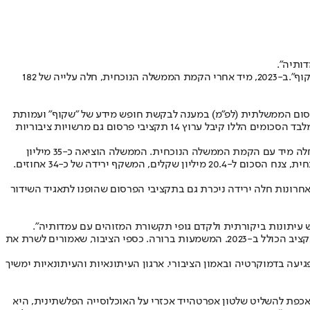
ותיה".
ב-2023, מיד אחרי הקמת הממשלה הנוכחית, חלה עלייה של 182
וץ 14 באמצעות חקיקה. הנתונים, שהתקבלו מלשכת הפרסום הממשלתית (לפ"מ) במענה לבקשת חופש מידע של "שקוף" ועמותת
"הצלחה", חושפים תמונה מדאיגה. משרדי הממשלה הוציאו כ-1.1 מיליון שקלים על פרסום בערוץ 14. ב-2023, זינק הסכום ל-3.1 מיליון שקלים. כאמור, מלבד הסכומים הללו קיבל ערוץ 14 תקציבי פרסום גם מרשויות ציבוריות
הנתונים מצביעים גם על ירידה תלולה בתקציבים שהפנתה הממשלה למתחרים הישירים של ערוץ 14 – ערוץ 12 וערוץ 13. מהנתונים עולה שהירידה החלה מיד עם הקמת הממשלה הנוכחית. הממשלה הוציאה כ-35 מיליון
שקלים בשנה על פרסום בערוץ 12 ובאתר mako, שתי הפלטפורמות המרכזיות של חברת קשת. ב-2023, השנה הראשונה לכהונת ממשלת נתניהו הנוכחית, צנח הסכום ל-20.4 מיליון שקלים, המשקף ירידה של כ-34 אחוזים.
ב-2024 נחתכו ב-72 אחוזים ביחס ל-2022. מנתוני לפ"מ עולה כי בשנתיים האחרונות חלה ירידה ניכרת גם בתקציבי הפרסום שהופנו לתאגיד השידור
 עיתונות ביקורתית ולקדם גופי תקשורת המזוהים עם עמדותיה".
"בזמן שערוץ 14 נהנה מהקפצה משמעותית של תקציבי פרסום, תקציב הפרסום לעיתון 'הארץ', שעמדותיו ביקורתיות, קוצץ ל-0.06 אחוזים בלבד מהתקציב הכולל ב-2023. המשמעות ברורה. כספי הציבור, שאמורים לשרת את
גיעה בדמוקרטיה ובאמון הציבורי. ארגון העיתונאיות והעיתונאיות ימשיך
א אכפת להשליט שלטון אפרטהייד אכזרי על האוכלוסייה הפלשתינית, היא