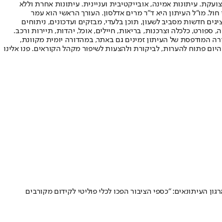
ועקת. עיתונות אמינה, אובייקטיבית ועניינית. עיתונות אחרת וללא
עור החשיפה הגבוה ביותר בימי חול. מו"ל העיתון היא ד"ר מרים אדלסון. העורך הראשי הוא עמר
 והעורך המייסד הוא עמוס רגב. אתרי האינטרנט של "ישראל היום" בעברית ובאנגלית, כמו כן היישומונים (אפליקציות) לאנדרואיד ול-iOS, מציגים חדשות מסביב לשעון, תוכן בלעדי, מבזקים ועדכונים, ניתוחים
, ספורט, כלכלה וצרכנות, בריאות, חיילים, אוכל, יהדות, תיירות ורכב.
דורה המודפסת של העיתון זמינים גם באתר, במהדורה יומית מקוונת,
היום פתוח להערות, לביקורת ולהצעות לשיפור מקהל הקוראים. פנו אלינו
דה חדה בהקצאת תקציבים למתחרים • ארגון העיתונאים: "כספי הציבור הפכו לכלי פוליטי לקידום מקורבים