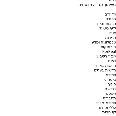
בטוח
בשיתוף מנורה מבטחים
מדורים
ספורט
תרבות ובידור
לייף סטייל
אוכל
תיירות
טכנולוגיה ומדע
הורוסקופ
ForReal
מגזין השבוע
דעות
חדשות בארץ
חדשות בעולם
פוליטי
ביטחוני
חינוך
בריאות
משפט
תחבורה
פוליטי-מדיני
כללי ומידע
דף הבית