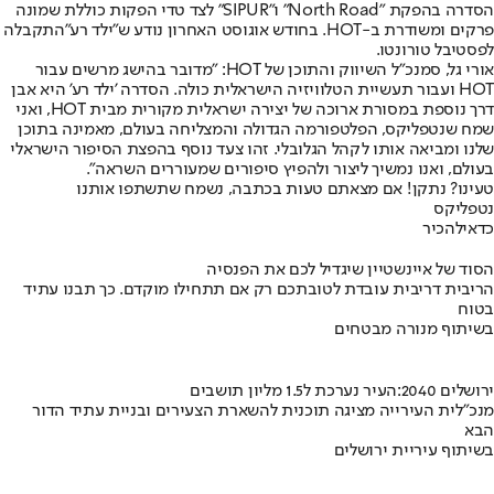
הסדרה בהפקת "North Road" ו"SIPUR" לצד טדי הפקות כוללת שמונה
פרקים ומשודרת ב-HOT. בחודש אוגוסט האחרון נודע ש"ילד רע"
התקבלה
לפסטיבל טורונטו
.
אורי גל, סמנכ"ל השיווק והתוכן של HOT: "מדובר בהישג מרשים עבור
HOT ועבור תעשיית הטלוויזיה הישראלית כולה. הסדרה 'ילד רע' היא אבן
דרך נוספת במסורת ארוכה של יצירה ישראלית מקורית מבית HOT, ואני
שמח שנטפליקס, הפלטפורמה הגדולה והמצליחה בעולם, מאמינה בתוכן
שלנו ומביאה אותו לקהל הגלובלי. זהו צעד נוסף בהפצת הסיפור הישראלי
בעולם, ואנו נמשיך ליצור ולהפיץ סיפורים שמעוררים השראה".
טעינו? נתקן! אם מצאתם טעות בכתבה, נשמח שתשתפו אותנו
נטפליקס
כדאי
להכיר
הסוד של איינשטיין שיגדיל לכם את הפנסיה
הריבית דריבית עובדת לטובתכם רק אם תתחילו מוקדם. כך תבנו עתיד
בטוח
בשיתוף מנורה מבטחים
ירושלים 2040:העיר נערכת ל1.5 מליון תושבים
מנכ"לית העירייה מציגה תוכנית להשארת הצעירים ובניית עתיד הדור
הבא
בשיתוף עיריית ירושלים