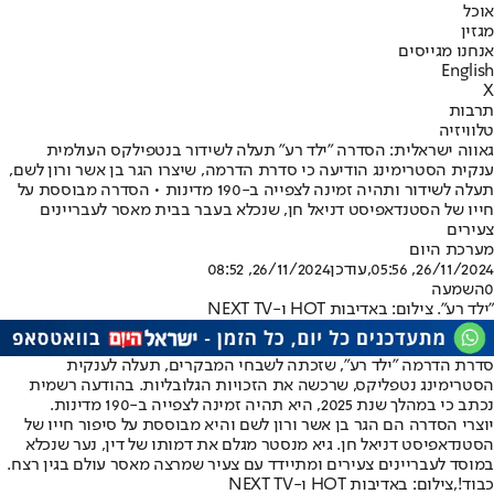
אוכל
מגזין
אנחנו מגייסים
English
X
תרבות
טלוויזיה
גאווה ישראלית: הסדרה "ילד רע" תעלה לשידור בנטפילקס העולמית
ענקית הסטרימינג הודיעה כי סדרת הדרמה, שיצרו הגר בן אשר ורון לשם,
תעלה לשידור ותהיה זמינה לצפייה ב-190 מדינות • הסדרה מבוססת על
חייו של הסטנדאפיסט דניאל חן, שנכלא בעבר בבית מאסר לעבריינים
צעירים
מערכת היום
26/11/2024, 05:56
,עודכן
26/11/2024, 08:52
0
השמעה
"ילד רע". צילום: באדיבות HOT ו-NEXT TV
סדרת הדרמה "ילד רע", שזכתה ל
שבחי המבקרים
, תעלה לענקית
הסטרימינג נטפליקס, שרכשה את הזכויות הגלובליות. בהודעה רשמית
נכתב כי במהלך שנת 2025, היא תהיה זמינה לצפייה ב-190 מדינות.
יוצרי הסדרה הם הגר בן אשר ורון לשם והיא מבוססת על סיפור חייו של
הסטנדאפיסט דניאל חן. גיא מנסטר מגלם את דמותו של דין, נער שנכלא
במוסד לעבריינים צעירים ומתיידד עם צעיר שמרצה מאסר עולם בגין רצח.
כבוד!,צילום: באדיבות HOT ו-NEXT TV