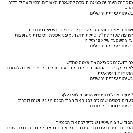
מנכ"לית העירייה מציגה תוכנית להשארת הצעירים ובניית עתיד הדור
הבא
בשיתוף עיריית ירושלים
שופינג, אמנות והיסטוריה - המרכז המתחדש של מזרח י-ם
קפיצה קטנה לחו"ל: טיילת חדשה, מיצגי אמנות, וכיכרות משופצות
בהשקעה של 100 מיליון ₪
בשיתוף עיריית ירושלים
כך ירושלים ממציאה את עצמה מחדש
לא רק קודש – המהפכה המודרנית שעוברת י-ם מחזירה אותה לפסגת
התיירות הישראלית
בשיתוף עיריית ירושלים
איך 200 ש"ח בחודש הופכים ל140 אלף ?
צעדים קטנים שיכולים לסגור את הבור הפנסיוני בין נשים לגברים
בשיתוף מנורה מבטחים
הסוד של איינשטיין שיגדיל לכם את הפנסיה
הריבית דריבית עובדת לטובתכם רק אם תתחילו מוקדם. כך תבנו עתיד