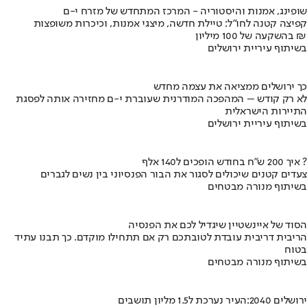
שופינג, אמנות והיסטוריה - המרכז המתחדש של מזרח י-ם
קפיצה קטנה לחו"ל: טיילת חדשה, מיצגי אמנות, וכיכרות משופצות
בהשקעה של 100 מיליון ₪
בשיתוף עיריית ירושלים
כך ירושלים ממציאה את עצמה מחדש
לא רק קודש – המהפכה המודרנית שעוברת י-ם מחזירה אותה לפסגת
התיירות הישראלית
בשיתוף עיריית ירושלים
איך 200 ש"ח בחודש הופכים ל140 אלף ?
צעדים קטנים שיכולים לסגור את הבור הפנסיוני בין נשים לגברים
בשיתוף מנורה מבטחים
הסוד של איינשטיין שיגדיל לכם את הפנסיה
הריבית דריבית עובדת לטובתכם רק אם תתחילו מוקדם. כך תבנו עתיד
בטוח
בשיתוף מנורה מבטחים
ירושלים 2040:העיר נערכת ל1.5 מליון תושבים