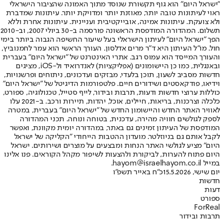
"ישראל היום" הוא גוף תקשורת שנוסד מתוך האמונה שהציבור הישראלי
ראוי לעיתונות טובה יותר, מאוזנת יותר ומדויקת יותר. עיתונות שמדברת
ולא צועקת. עיתונות אמינה, אובייקטיבית ועניינית. עיתונות אחרת וללא
תשלום. המהדורה המודפסת הראשונה פורסמה ב-30 ביולי 2007, וב-2010
הפך "ישראל היום" לעיתון הישראלי בעל שיעור החשיפה הגבוה ביותר בימי
חול. מו"ל העיתון היא ד"ר מרים אדלסון. העורך הראשי הוא עמר לחמנוביץ,
והעורך המייסד הוא עמוס רגב. אתרי האינטרנט של "ישראל היום" בעברית
ובאנגלית, כמו כן היישומונים (אפליקציות) לאנדרואיד ול-iOS, מציגים
חדשות מסביב לשעון, תוכן בלעדי, מבזקים ועדכונים, ניתוחים ופרשנויות,
וידיאו, פודקאסטים ושידורים חיים. פלטפורמות הדיגיטל של "ישראל היום"
כוללות ערוצי חדשות ודעות, תרבות ובידור, לייף סטייל, טכנולוגיה, ספורט,
כלכלה וצרכנות, בריאות, חיילים, אוכל, יהדות, תיירות ורכב. ב-2021 עלו
לאוויר האתר החדש והיישומון החדש של "ישראל היום" בעברית, במטרה
לספק לגולשים חוויה מהירה, עדכנית, בטוחה ונוחה. תכני המהדורה
המודפסת של העיתון זמינים גם באתר, במהדורה יומית מקוונת, ואפשר
לקבל אותם גם בניוזלטר. מועדון ההטבות הייחודי "הקליקה של ישראל
היום" מציע לגולשי האתר הנחות ומבצעים על מוצרים ושירותים. ישראל
היום פתוח להערות, לביקורת ולהצעות לשיפור מקהל הקוראים. פנו אלינו
במייל hayom@israelhayom.co.il.
יום שישי, 15.5.2026
כ"ח באייר תשפ"ו
חדשות
דעות
ספורט
ForReal
תרבות ובידור