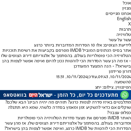
אוכל
מגזין
אנחנו מגייסים
English
X
תרבות
טלוויזיה
עשר על עשר
לידיעת הצופים: אלו 10 הסדרות המדוברות ביותר כרגע
אתר בסיס הנתונים המוביל IMDB מפרסם בקביעות את רשימת תוכניות
הטלוויזיה הכי פופולריות בעולם, בהסתמך על אלגוריתם דירוג הצופים שלו
• אז מה הן עשר הסדרות הכי לוהטות נכון להיום ואיפה אפשר לצפות בהן
בישראל? • הנה המצעד המעודכן
דורון פרידמן
10/11/2024, 09:43
,עודכן
10/11/2024, 15:51
0
השמעה
הפינגווין. צילום: יחצ
מתלבטים באיזו סדרה לצפות כרגע? תוהים מה יהיה הבינג' הבא שלכם?
שוקלים אם כדאי להשקיע זמן ומאמץ בסדרה כלשהי, שמא היא תתגלה
כפלופ עצבני?
האתר IMDB מפרסם את מצעד סדרות הטלוויזיה הכי פופולריות
ומדוברות בעולם, בהסתמך על אלגוריתם דירוג הצופים שלו. אז מהן עשר
הסדרות הכי לוהטות של IMDB כרגע, ואיפה אפשר לצפות בהן בישראל?