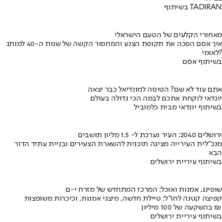
בשיתוף TADIRAN
מאחורי הקלעים של הטעם הישראלי
איך אסם הפכה את תקופת הצנע והמחסור הקשה של שנות ה-40 למותג
לאומי?
בשיתוף אסם
אתם עוד לא שם? הטיסה למונדיאל כבר יצאה
יונדאי לוקחת אתכם לבמה הכי גדולה בעולם
בשיתוף יונדאי מבית כלמוביל
ירושלים 2040: העיר נערכת ל- 1.5 מליון תושבים
מנכ"לית העירייה מציגה תוכנית להשארת הצעירים ובניית עתיד הדור
הבא
בשיתוף עיריית ירושלים
שופינג, אמנות ואוכל: המרכז המתחדש של מזרח י-ם
קפיצה קטנה לחו"ל: טיילת חדשה, מיצגי אמנות, וכיכרות משופצות
בהשקעה של 100 מיליון ₪
בשיתוף עיריית ירושלים