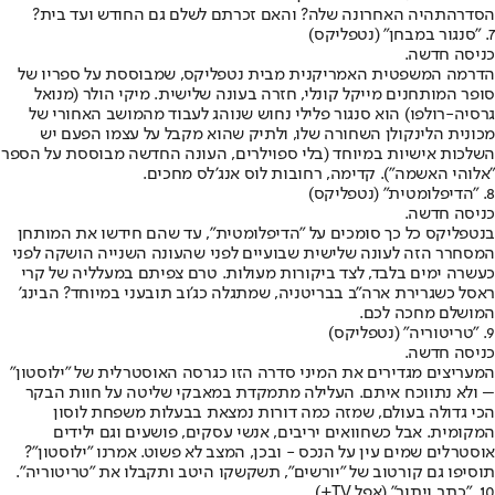
הסדרה
תהיה האחרונה שלה? והאם זכרתם לשלם גם החודש ועד בית?
7. "סנגור במבחן" (נטפליקס)
כניסה חדשה.
הדרמה המשפטית האמריקנית מבית נטפליקס, שמבוססת על ספריו של
סופר המותחנים מייקל קונלי, חזרה בעונה שלישית. מיקי הולר (מנואל
גרסיה-רולפו) הוא סנגור פלילי נחוש שנוהג לעבוד מהמושב האחורי של
מכונית הלינקולן השחורה שלו, ולתיק שהוא מקבל על עצמו הפעם יש
השלכות אישיות במיוחד (בלי ספוילרים, העונה החדשה מבוססת על הספר
"אלוהי האשמה"). קדימה, רחובות לוס אנג'לס מחכים.
8. "הדיפלומטית" (נטפליקס)
כניסה חדשה.
בנטפליקס כל כך סומכים על "הדיפלומטית", עד שהם חידשו את המותחן
המסחרר הזה לעונה שלישית שבועיים לפני שהעונה השנייה הושקה לפני
כעשרה ימים בלבד, לצד ביקורות מעולות. טרם צפיתם במעלליה של קרי
ראסל כשגרירת ארה"ב בבריטניה, שמתגלה כג'וב תובעני במיוחד? הבינג'
המושלם מחכה לכם.
9. "טריטוריה" (נטפליקס)
כניסה חדשה.
המעריצים מגדירים את המיני סדרה הזו כגרסה האוסטרלית של "ילוסטון"
– ולא נתווכח איתם. העלילה מתמקדת במאבקי שליטה על חוות הבקר
הכי גדולה בעולם, שמזה כמה דורות נמצאת בבעלות משפחת לוסון
המקומית. אבל כשחוואים יריבים, אנשי עסקים, פושעים וגם ילידים
אוסטרלים שמים עין על הנכס - ובכן, המצב לא פשוט. אמרנו "ילוסטון"?
תוסיפו גם קורטוב של "יורשים", תשקשקו היטב ותקבלו את "טריטוריה".
10. "כתב ויתור" (אפל TV+)