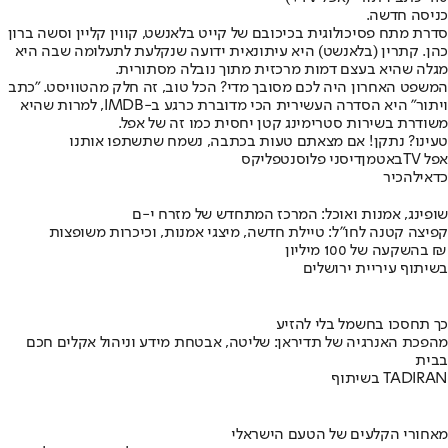
כניסה חדשה.
סדרת מתח פסיכולוגית בכיכובם של קייט בלאנשט, קווין קליין וסשה ברון
כהן. קתרין (בלאנשט) היא עיתונאית ידועה שנקלעת לתעלומה שבה היא
מגלה שהיא בעצם דמות מרכזית מתוך נובלה מסתורית.
המשפט האחרון היה לכם מסובך מדי? הכל טוב, זה חלק מהטוויסט. "כתב
ויתור" היא הסדרה העשירית הכי מדוברת כרגע ב-IMDB, למרות שהיא
משודרת בשירות סטרימינג קטן יחסית כמו זה של אפל.
טעינו? נתקן! אם מצאתם טעות בכתבה, נשמח שתשתפו אותנו
אפל TV
באטמן
דיסני פלוס
נטפליקס
כדאי
להכיר
שופינג, אמנות ואוכל: המרכז המתחדש של מזרח י-ם
קפיצה קטנה לחו"ל: טיילת חדשה, מיצגי אמנות, וכיכרות משופצות
בהשקעה של 100 מיליון ₪
בשיתוף עיריית ירושלים
כך תחסכו בחשמל בלי להזיע
מהפכת האנרגיה של תדיראן: שליטה, אבטחת מידע וניהול אקלים חכם
בבית
בשיתוף TADIRAN
מאחורי הקלעים של הטעם הישראלי