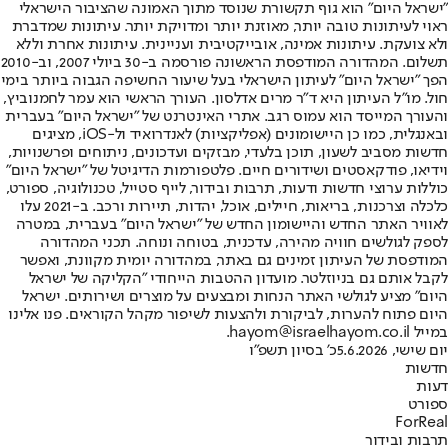
"ישראל היום" הוא גוף תקשורת שנוסד מתוך האמונה שהציבור הישראלי
ראוי לעיתונות טובה יותר, מאוזנת יותר ומדויקת יותר. עיתונות שמדברת
ולא צועקת. עיתונות אמינה, אובייקטיבית ועניינית. עיתונות אחרת וללא
תשלום. המהדורה המודפסת הראשונה פורסמה ב-30 ביולי 2007, וב-2010
הפך "ישראל היום" לעיתון הישראלי בעל שיעור החשיפה הגבוה ביותר בימי
חול. מו"ל העיתון היא ד"ר מרים אדלסון. העורך הראשי הוא עמר לחמנוביץ,
והעורך המייסד הוא עמוס רגב. אתרי האינטרנט של "ישראל היום" בעברית
ובאנגלית, כמו כן היישומונים (אפליקציות) לאנדרואיד ול-iOS, מציגים
חדשות מסביב לשעון, תוכן בלעדי, מבזקים ועדכונים, ניתוחים ופרשנויות,
וידיאו, פודקאסטים ושידורים חיים. פלטפורמות הדיגיטל של "ישראל היום"
כוללות ערוצי חדשות ודעות, תרבות ובידור, לייף סטייל, טכנולוגיה, ספורט,
כלכלה וצרכנות, בריאות, חיילים, אוכל, יהדות, תיירות ורכב. ב-2021 עלו
לאוויר האתר החדש והיישומון החדש של "ישראל היום" בעברית, במטרה
לספק לגולשים חוויה מהירה, עדכנית, בטוחה ונוחה. תכני המהדורה
המודפסת של העיתון זמינים גם באתר, במהדורה יומית מקוונת, ואפשר
לקבל אותם גם בניוזלטר. מועדון ההטבות הייחודי "הקליקה של ישראל
היום" מציע לגולשי האתר הנחות ומבצעים על מוצרים ושירותים. ישראל
היום פתוח להערות, לביקורת ולהצעות לשיפור מקהל הקוראים. פנו אלינו
במייל hayom@israelhayom.co.il.
יום שישי, 5.6.2026
כ' בסיון תשפ"ו
חדשות
דעות
ספורט
ForReal
תרבות ובידור