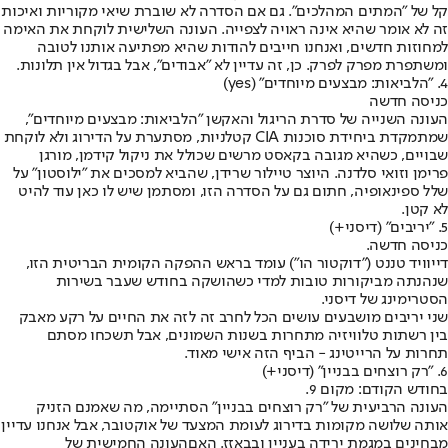
קל של "המתים המהלכים". גם אם הסדרה לא שוברת שיאי מקוריות ואיכות
זה לא אומר שהיא אינה ראויה לצפייה. העונה השלישית לוקחת את האימה
למחוזות חדשים, ואנחנו חייבים להודות שהיא מפתיעה אותנו לטובה
ומשתפרת מפרק לפרק. כן, זה עדיין לא "אבודים", אבל בגדול אין תלונות.
4. "הלביאות: מבצעים מיוחדים" (yes)
כניסה חדשה
העונה השנייה של סדרת הריגול והאקשן "הלביאות: מבצעים מיוחדים",
שמתמקדת ביחידת סוכנות CIA קטלניות, מסתערת על הדירוג ולא לוקחת
שבויים, כשהיא מגובה בקאסט מרשים שכולל את ניקול קידמן, מורגן
פרימן וזואי סלדנה. היוצר טיילור שרידן, שהביא למסכים את "ילוסטון" על
שלל ספינאופיה, חתום גם על הסדרה הזו, ומסתמן שיש לו כאן עוד להיט
לא קטן.
5. "יריבים" (דיסני+)
כניסה חדשה.
דייוויד טננט ("דוקטור הו") עומד בראש ההפקה הקומית הבריטית הזו,
שנהנתה מביקורות טובות למדי כשהושקה בחודש שעבר בשירות
הסטרימינג של דיסני.
שני יריבים מושבעים עושים הכל לחרב זה לזה את החיים על רקע מאבק
בין רשתות טלוויזיה מתחרות בשנות השמונים, אבל תשכחו מסתם
תחרות על הרייטינג - הביף הזה אישי מאוד.
6. "רק רוצחים בבניין" (דיסני+)
בחודש הקודם: מקום 9.
העונה הרביעית של "רק רוצחים בבניין" הסתיימה, מה שאמנם הזניק
אותה שלושה מקומות בדירוג לעומת המצעד של אוקטובר, אבל אנחנו עדיין
מבחינים במגמת ירידה בעניין ובבאזז. האם
העונה החמישית של