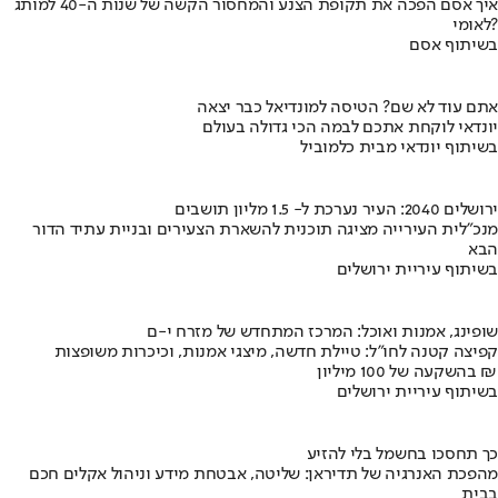
איך אסם הפכה את תקופת הצנע והמחסור הקשה של שנות ה-40 למותג
לאומי?
בשיתוף אסם
אתם עוד לא שם? הטיסה למונדיאל כבר יצאה
יונדאי לוקחת אתכם לבמה הכי גדולה בעולם
בשיתוף יונדאי מבית כלמוביל
ירושלים 2040: העיר נערכת ל- 1.5 מליון תושבים
מנכ"לית העירייה מציגה תוכנית להשארת הצעירים ובניית עתיד הדור
הבא
בשיתוף עיריית ירושלים
שופינג, אמנות ואוכל: המרכז המתחדש של מזרח י-ם
קפיצה קטנה לחו"ל: טיילת חדשה, מיצגי אמנות, וכיכרות משופצות
בהשקעה של 100 מיליון ₪
בשיתוף עיריית ירושלים
כך תחסכו בחשמל בלי להזיע
מהפכת האנרגיה של תדיראן: שליטה, אבטחת מידע וניהול אקלים חכם
בבית