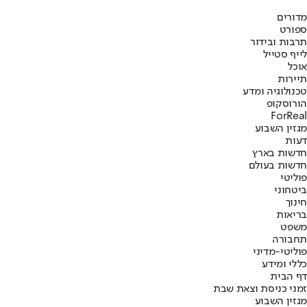
מדורים
ספורט
תרבות ובידור
לייף סטייל
אוכל
תיירות
טכנולוגיה ומדע
הורוסקופ
ForReal
מגזין השבוע
דעות
חדשות בארץ
חדשות בעולם
פוליטי
ביטחוני
חינוך
בריאות
משפט
תחבורה
פוליטי-מדיני
כללי ומידע
דף הבית
זמני כניסת וצאת שבת
מגזין השבוע