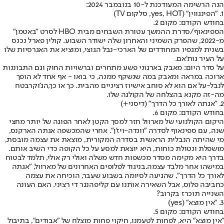
הנה הרשימה המעודכנת ל-10 בנובמבר 2024:
1. "הפינגווין" (yes, HOT, סלקום TV)
בחודש הקודם: מקום 2.
הספינאוף/סדרת ההמשך עטורת השבחים מבית HBO לסרט "באטמן"
מ-2022, שהפרק השמיני והאחרון שלה ישודר השבוע. קולין פארל נכנס
בשנית למגפיו המחודדים של הארכי-נבל הגוצי, ומוציא את האגרסיות שלו
על העיר גות'אם.
על סדר היום: מאבק בארגוני פשע מתחרים וברשויות החוק וגם התבוננות
ארוכה במראה ומאבק במה שנשקף ממנה, כי בואו - אף אחד לא הופך
לנבל-על אם הוא לא סוחב אישיוז רציניים מהבית. כך או כך,
הג'וקר
בטח
מה-זה מקנא בהצלחה של הקולגה שלו.
2. "אגתה לאורך כל הדרך" (דיסני+)
בחודש הקודם: מקום 6.
היקום הקולנועי של מארוול חזר למסך הקטן לאחר הפוגה של יותר מחצי
שנה, עם ספינאוף לסדרה "וונדה-ויז'ן". אחרי שהמכשפה אגתה הארקנס,
מי שהיתה הנבלית הראשית בסדרה המקורית, מוצאת את עצמה מובסת,
מושפלת ונטולת כוחות, היא יוצאת למסע על כל הקופה כדי השיב אותם.
בדרך היא מקימה מסדר מכשפות חדש משלה ואולי רק אולי, תלמד לבטוח
במישהו אחר מלבד עצמה.
בניגוד לפלופים האחרונים של מארוול
, "אגתה
לאורך כל הדרך", שהגיעה לסיומה בשבוע שעבר, הוכיחה את עצמה
כחביבה פלוס, אבל השאירה אותנו עם קליפהנגר די רציני. האם העונה
השנייה תוכרז בקרוב?
3. "אין מוצא" (yes)
בחודש הקודם: מקום 5.
"אין מוצא" היא, לפחות לטעמנו, חיקוי פחות מוצלח של "אבודים", בתיבול