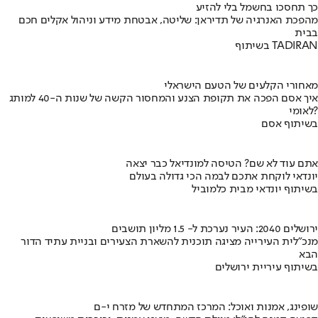
כך תחסכו בחשמל בלי להזיע
מהפכת האנרגיה של תדיראן: שליטה, אבטחת מידע וניהול אקלים חכם
בבית
בשיתוף TADIRAN
מאחורי הקלעים של הטעם הישראלי
איך אסם הפכה את תקופת הצנע והמחסור הקשה של שנות ה-40 למותג
לאומי?
בשיתוף אסם
אתם עוד לא שם? הטיסה למונדיאל כבר יצאה
יונדאי לוקחת אתכם לבמה הכי גדולה בעולם
בשיתוף יונדאי מבית כלמוביל
ירושלים 2040: העיר נערכת ל- 1.5 מליון תושבים
מנכ"לית העירייה מציגה תוכנית להשארת הצעירים ובניית עתיד הדור
הבא
בשיתוף עיריית ירושלים
שופינג, אמנות ואוכל: המרכז המתחדש של מזרח י-ם