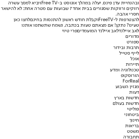
ובהנחיית עדן פינס, יעלה במהלך אוגוסט ב
-Free TV
ויביא למסך עשרה
רווקים ורווקות שסגורים בבית אחד 7 שבועות עם מטרה אחת: לא להישאר
חסרי אהבה
.
להצטרפות ל
-FreeTV
וקבלת חודש ראשון להתנסות בחינם
לחצו כאן
טעינו? נתקן! אם מצאתם טעות בכתבה, נשמח שתשתפו אותנו
לאב איילנד
לאב איילנד המועמדים
פרי טיוי
מדורים
ספורט
תרבות ובידור
לייף סטייל
אוכל
תיירות
טכנולוגיה ומדע
הורוסקופ
ForReal
מגזין השבוע
דעות
חדשות בארץ
חדשות בעולם
פוליטי
ביטחוני
חינוך
בריאות
משפט
תחבורה