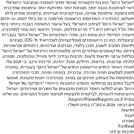
"ישראל היום" הוא גוף תקשורת שנוסד מתוך האמונה שהציבור הישראלי
ראוי לעיתונות טובה יותר, מאוזנת יותר ומדויקת יותר. עיתונות שמדברת
ולא צועקת. עיתונות אמינה, אובייקטיבית ועניינית. עיתונות אחרת וללא
תשלום. המהדורה המודפסת הראשונה פורסמה ב-30 ביולי 2007, וב-2010
הפך "ישראל היום" לעיתון הישראלי בעל שיעור החשיפה הגבוה ביותר בימי
חול. מו"ל העיתון היא ד"ר מרים אדלסון. העורך הראשי הוא עמר לחמנוביץ,
והעורך המייסד הוא עמוס רגב. אתרי האינטרנט של "ישראל היום" בעברית
ובאנגלית, כמו כן היישומונים (אפליקציות) לאנדרואיד ול-iOS, מציגים
חדשות מסביב לשעון, תוכן בלעדי, מבזקים ועדכונים, ניתוחים ופרשנויות,
וידיאו, פודקאסטים ושידורים חיים. פלטפורמות הדיגיטל של "ישראל היום"
כוללות ערוצי חדשות ודעות, תרבות ובידור, לייף סטייל, טכנולוגיה, ספורט,
כלכלה וצרכנות, בריאות, חיילים, אוכל, יהדות, תיירות ורכב. ב-2021 עלו
לאוויר האתר החדש והיישומון החדש של "ישראל היום" בעברית, במטרה
לספק לגולשים חוויה מהירה, עדכנית, בטוחה ונוחה. תכני המהדורה
המודפסת של העיתון זמינים גם באתר, במהדורה יומית מקוונת, ואפשר
לקבל אותם גם בניוזלטר. מועדון ההטבות הייחודי "הקליקה של ישראל
היום" מציע לגולשי האתר הנחות ומבצעים על מוצרים ושירותים. ישראל
היום פתוח להערות, לביקורת ולהצעות לשיפור מקהל הקוראים. פנו אלינו
במייל hayom@israelhayom.co.il.
יום רביעי, 10.6.2026
כ"ה בסיון תשפ"ו
חדשות
דעות
ספורט
ForReal
תרבות ובידור