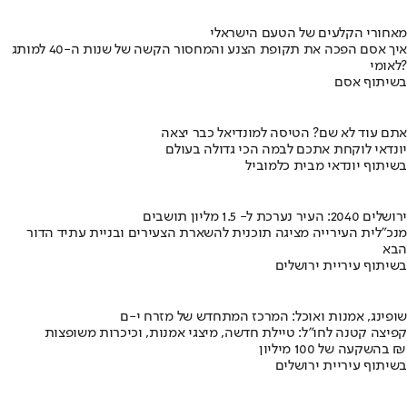
מאחורי הקלעים של הטעם הישראלי
איך אסם הפכה את תקופת הצנע והמחסור הקשה של שנות ה-40 למותג
לאומי?
בשיתוף אסם
אתם עוד לא שם? הטיסה למונדיאל כבר יצאה
יונדאי לוקחת אתכם לבמה הכי גדולה בעולם
בשיתוף יונדאי מבית כלמוביל
ירושלים 2040: העיר נערכת ל- 1.5 מליון תושבים
מנכ"לית העירייה מציגה תוכנית להשארת הצעירים ובניית עתיד הדור
הבא
בשיתוף עיריית ירושלים
שופינג, אמנות ואוכל: המרכז המתחדש של מזרח י-ם
קפיצה קטנה לחו"ל: טיילת חדשה, מיצגי אמנות, וכיכרות משופצות
בהשקעה של 100 מיליון ₪
בשיתוף עיריית ירושלים