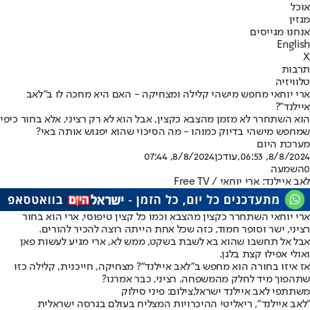
אוכל
מגזין
אנחנו מגייסים
English
X
תרבות
טלוויזיה
ארי יוחאי מחפש מישהי קלילה ומצחיקה - האם היא מחכה לו ב"לאב
איילנד"?
הוא השתחרר לא מזמן מהצבא כקצין, אבל הוא לא רק רציני, אלא בחור כיפי
שמחפש מישהי בדיוק כמוהו - מה הסיכוי שהוא יפגוש אותה באי?
מערכת היום
8/8/2024, 06:53
,עודכן
8/8/2024, 07:44
0
השמעה
לאב איילנד: ארי יוחאי / Free TV
ארי יוחאי השתחרר כקצין מהצבא וכמו כל קצין טיפוסי, ארי הוא בחור
רציני, ישר וסופר חמוד, כזה שכל אחת הייתה רוצה להכיר להורים.
אבל אל תחשבו שהוא בא לשבת בשקט, ממש לא, ארי מגיע לעשות פאן
ואולי אפילו קצת בלגן.
אז איזו בחורה הוא מחפש ב"לאב איילנד"? מצחיקה, חייכנית, קלילה כזו
שתהפוך מיד לחלק מהמשפחה. רציני, כבר אמרנו?
משתתפי לאב איילנד ישראל,צילום: פיני סילוק
"
לאב איילנד", ריאליטי ההיכרויות המצליח בעולם בגרסה ישראלית