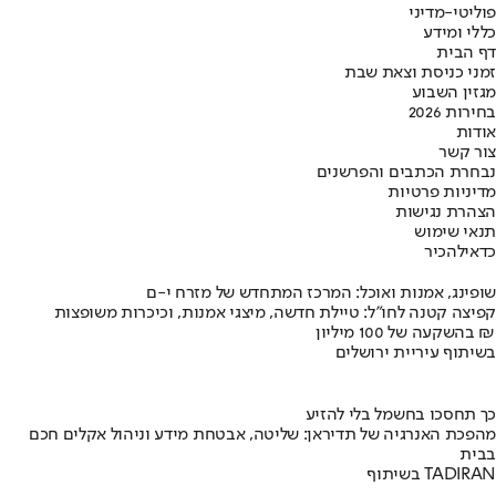
פוליטי-מדיני
כללי ומידע
דף הבית
זמני כניסת וצאת שבת
מגזין השבוע
בחירות 2026
אודות
צור קשר
נבחרת הכתבים והפרשנים
מדיניות פרטיות
הצהרת נגישות
תנאי שימוש
כדאי
להכיר
שופינג, אמנות ואוכל: המרכז המתחדש של מזרח י-ם
קפיצה קטנה לחו"ל: טיילת חדשה, מיצגי אמנות, וכיכרות משופצות
בהשקעה של 100 מיליון ₪
בשיתוף עיריית ירושלים
כך תחסכו בחשמל בלי להזיע
מהפכת האנרגיה של תדיראן: שליטה, אבטחת מידע וניהול אקלים חכם
בבית
בשיתוף TADIRAN