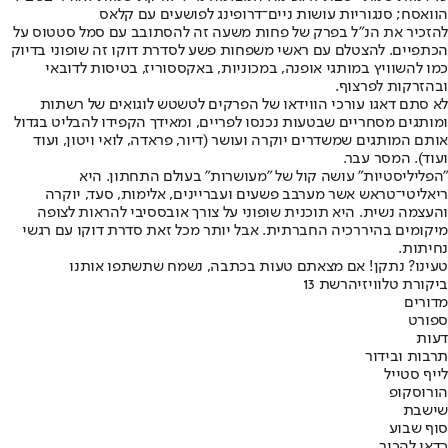
הוואסח; סנגוריות עושות ניים־דרופינג לפושעים עם קלאס
להזכיר את הנ"ל בפרק של פחות משעה זה להסתובב עם סמל סטטוס על
הכתפיים. להצטלם עם ראשי משפחות פשע לסדרת דוקו זה שופוני בדיוק
כמו להשוויץ במותגי אופנה, במכוניות, באקססוריז, בטיסות לדובאי
ובהזרקות לפרצוף.
לא סתם דאגו עורכי הווידאו של הפרקים לטשטש לוגואים של רשתות
ומותגים מסחריים שבטעות נכנסו לפריים, ומאידך הקפידו להבליט בגדול
אותם המותגים שמשדרים יוקרה ועושר (דיור, פראדה, לואי ויטון, ועוד
ועוד). המסר עבר.
"הפליליסטיות" עושה קול של "מעושרות" בעולם התחתון. היא
ריאליטי־טראש אשר מערבב פשעים ועבריינים, אלימות, סעד, יוקרה
והעצמה נשית. היא תוכנית שופוני על צורך אובססיבי להראות לצופה
מיקומים בהיררכיה החברתית. אבל יותר מכל זאת סדרת דוקו עם רגשי
נחיתות.
טעינו? נתקן! אם מצאתם טעות בכתבה, נשמח שתשתפו אותנו
ביקורת טלוויזיה
רשת 13
מדורים
ספורט
דעות
תרבות ובידור
לייף סטייל
הורוסקופ
שישבת
סוף שבוע
כדאי להכיר