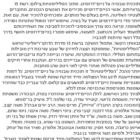
תוכנית שבנויה על ניים־דרופינג. מתוך הפליליסטיות,צילום: רשת 13
בראייתם, אנשי הניים־דרופינג מכירים את האנשים הנכונים, מחוברים
לעטיני האליטה, חיים בעולם של מותגים, ומוכרחים להזכיר זאת. עם זאת,
יותר מדי ניים־דרופינג מעיד על בעיה. שימוש־יתר מסמל פתטיות וסגידה
לשופוני, ונראה כמו צורך אובססיבי להוכיח לסביבה את השתייכותם
למעמד העליון והנחשב. למעשה, שימוש מופרז בניים־דרופינג חושף בדרך
כלל רגשי נחיתות למכביר.
ובאותו הקשר, אתמול הושקה ברשת 13 סדרת הדוקו־ריאליטי־טראש
"הפליליסטיות", שמספקת הצצה לחייהן של שבע עורכות דין מובילות
בתחום הפלילי. הסדרה המסקרנת, שיצרה וביימה ליבת גרינבוים־הרוש,
מתעדת מפגשים של הנשים עם עבריינים בכירים, ועוקבת אחרי תיקים
פליליים שהן מנהלות ואחרי תיקי לואי ויטון שהן סוחבות.
יותר מהכל, "הפליליסטיות" זו תוכנית שבנויה על ניים־דרופינג. כל דמות
שמתיישבת לרגע מול המצלמה מייד זורקת שמות לאוויר בשביל הוואסח;
סנגוריות עושות ניים־דרופינג לפושעים עם קלאס, לצד עבריין כבד שמזכיר
שופטת מפורסמת שהכניסה אותו לכלא.
לצורך כתב האישום, להלן הניים־דרופינג שהוזכרו בפרק הבכורה: משפחת
חרירי, משפחת ג'רושי, קוטייר עודה, בני שלמה ז"ל, איציק בר־מוחא
(המכונה בקרב החבר'ה "אייזיק"), מרים נאור, הרב יורם אברג'ל, משה קצב,
אהוד אולמרט, נוחי דנקנר, קובי פרץ, ציפי רפאלי, משה איבגי, ניסו שחם,
גונן שגב, משה בן משה, עו"ד טל איתן ואיתי רוזין, שירן אשתו של בני חן
שיושב על שוד בנסיבות מחמירות, השופט בני שגיא, בן סוטחי, מוסלי,
איימן כראג'ה, מוטי חסין, פרנסואה אבוטבול, אלפרון, מאיר אח של יצחק
אברג'יל, ולסיום השר איתמר בן גביר.
כל דמות שמתיישבת לרגע מול המצלמה מייד זורקת שמות לאוויר בשביל