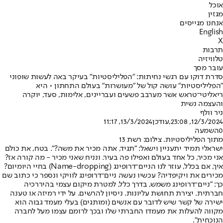
אוכל
מגזין
אנחנו מגייסים
English
X
תרבות
טלוויזיה
עובר מסך
סדרת דוקו עם רגשי נחיתות: "הפליליסטיות" בעיקר באה לעשות שופוני
"הפליליסטיות" עושה קול של "מעושרות" בעולם התחתון • היא
ריאליטי־טראש אשר מערבב פשעים ועבריינים, אלימות, סעד, יוקרה
והעצמה נשית
ניר וולף
12/3/2024, 23:08
,עודכן
13/3/2024, 11:17
0
השמעה
מתוך הפליליסטיות. צילום: רשת 13
ישראלי תמיד יתעניין וישאל: "תגיד, אתה מכיר את משה?". בטח, את כולם
אני מכיר, כל אחד בעולם ואפילו פה בעיר. ונניח שאני מכיר - מה קורה אז?
איך, אם בכלל, עוזר לנו הניים־דרופינג (Name-dropping) בחיי היומיום?
מכירים את ויקיפדיה? עכשיו נעשה ניים־דרופינג לוויקי ונספר כי כתוב שם
כך: "ניים־דרופינג משמש, בדרך כלל, למטרת מיקום עצמי בהיררכיה
חברתית. יצירת תחושת עליונות. ניסיון להרשים. על ידי רמיזה או טענה
ישירה של קשר שיש לדובר עם אנשים (ומותגים) בעלי מעמד גבוה הוא
מקווה להעלות את מעמדו החברתי שלו ובכך לרומם עצמו מעל לחברה
הנוכחית".