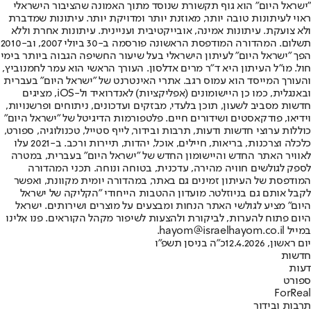
"ישראל היום" הוא גוף תקשורת שנוסד מתוך האמונה שהציבור הישראלי
ראוי לעיתונות טובה יותר, מאוזנת יותר ומדויקת יותר. עיתונות שמדברת
ולא צועקת. עיתונות אמינה, אובייקטיבית ועניינית. עיתונות אחרת וללא
תשלום. המהדורה המודפסת הראשונה פורסמה ב-30 ביולי 2007, וב-2010
הפך "ישראל היום" לעיתון הישראלי בעל שיעור החשיפה הגבוה ביותר בימי
חול. מו"ל העיתון היא ד"ר מרים אדלסון. העורך הראשי הוא עמר לחמנוביץ,
והעורך המייסד הוא עמוס רגב. אתרי האינטרנט של "ישראל היום" בעברית
ובאנגלית, כמו כן היישומונים (אפליקציות) לאנדרואיד ול-iOS, מציגים
חדשות מסביב לשעון, תוכן בלעדי, מבזקים ועדכונים, ניתוחים ופרשנויות,
וידיאו, פודקאסטים ושידורים חיים. פלטפורמות הדיגיטל של "ישראל היום"
כוללות ערוצי חדשות ודעות, תרבות ובידור, לייף סטייל, טכנולוגיה, ספורט,
כלכלה וצרכנות, בריאות, חיילים, אוכל, יהדות, תיירות ורכב. ב-2021 עלו
לאוויר האתר החדש והיישומון החדש של "ישראל היום" בעברית, במטרה
לספק לגולשים חוויה מהירה, עדכנית, בטוחה ונוחה. תכני המהדורה
המודפסת של העיתון זמינים גם באתר, במהדורה יומית מקוונת, ואפשר
לקבל אותם גם בניוזלטר. מועדון ההטבות הייחודי "הקליקה של ישראל
היום" מציע לגולשי האתר הנחות ומבצעים על מוצרים ושירותים. ישראל
היום פתוח להערות, לביקורת ולהצעות לשיפור מקהל הקוראים. פנו אלינו
במייל hayom@israelhayom.co.il.
יום ראשון, 12.4.2026
כ"ה בניסן תשפ"ו
חדשות
דעות
ספורט
ForReal
תרבות ובידור