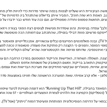
ות החברתיות, אבל התחושה הציבורית היא שעלינו לצפות בכמה שיותר סדרות כדי להיו
קצב. האמת היא שזה חונק", הסביר איתן בדיאלוג שהתנהל בין הדמויות של 
" עמדה בציפיות. נהוג שסדרות מגישות לצופים רצח המוני בצורה ויזואלי
יימקס מרשים: מוות דבילי בנפילה, שהתכתב עם דמותה הכה מטופשת של טני
: ג'ון פול, הגבר המתעלל שכולם ייחלו למותו בדרמה "אחיות רעות" (אפל TV), נבנה מאלמנטים המייצגים נבלי
ומי המוסר, והפנים כי הקצנה רק מחזקת את מעמדו. מטאפורה נכונה למציא
מ־18 דקות של וואן־שוט קלסטרופובי ואינטנסיבי, שדוחס פנימה את הקטסטרופה שהיא "עול
ת ההצגה. השמלה השחורה, האדישות והריקוד המטמטם במרכז הרחבה הם ער
 - טיקטוק התאהב בריקוד, ומשם הקאמבק של משפחת אדמס הושלם.
רופאים, אחיות, סטאז'רים שבקושי מחזיקים את מערכת הבריאות ואת עצמ
שראל.
א סלוגן - אלא קרב אמיתי, שאת המערכה הראשונה שלו חווינו באמצעות סד
: מכיוון שטלוויזיה מקדשת את הוויזואליה, קשה להסביר את כוחו ש
הפסיכולוגית המותחת ומעיפת־המוח "ניתוק" (אפל TV), שהיתה הסדרה הטובה של השנה.