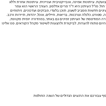
ועקת. עיתונות אמינה, אובייקטיבית ועניינית. עיתונות אחרת וללא
עור החשיפה הגבוה ביותר בימי חול. מו"ל העיתון היא ד"ר מרים אדלסון. העורך הראשי הוא עמר
 והעורך המייסד הוא עמוס רגב. אתרי האינטרנט של "ישראל היום" בעברית ובאנגלית, כמו כן היישומונים (אפליקציות) לאנדרואיד ול-iOS, מציגים חדשות מסביב לשעון, תוכן בלעדי, מבזקים ועדכונים, ניתוחים
, ספורט, כלכלה וצרכנות, בריאות, חיילים, אוכל, יהדות, תיירות ורכב.
דורה המודפסת של העיתון זמינים גם באתר, במהדורה יומית מקוונת,
היום פתוח להערות, לביקורת ולהצעות לשיפור מקהל הקוראים. פנו אלינו
אסף עבורכם את הרגעים הגדולים של השנה החולפת