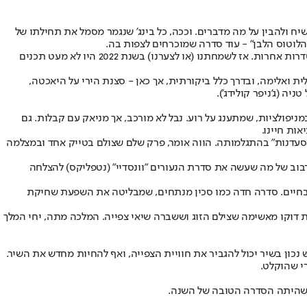
ת חלק מהשיח ולהבין על מה מדברים. וככה, כל בינג' שנגמר מסמל את תחילתו של
"הלוטוס הלבן" - עוד סדרה שמוכרחים לצפות בה.
מצד שני, אותה רדיפה אינסופית אחרי כמה שיותר סדרות מייצרת אצלנו לחצים, תחושת פספוס וחרדה מספוילרים, וגם ככה עוד חודש כבר ידברו על סדרות אחרות. אז לשמחתנו (או לצערנו) בשנת 2022 היו לא מעט תכנים
ת ואלימה, ובדרך כלל ביקורתית, אך כאן - סצנת הירי על היאכטה,
ה (ג'ניפר קולידג').
ם עכשוויים. אמן גזלייטינג ומאסטר במניפולציות, שמתענג על רוע. נבל לא מורכב, אך מניאק עם קבלות. גם
ות חיינו.
ם הקולינריה והמסעדנות" בהתגלמותה. הווה אומר, פרק שלם שצולם בטייק אחד ובמצלמה
בוב של מה שעשה את סדרת הנעורים "וונסדיי" (נטפליקס) להצלחה
ם בחיים. סדרה חדה כמו סכין מנתחים, שמבליטה את השפעת שחיקת
רת דוקו מאשימה שצילם הזוג וששברה שיאי צפייה. המלכה מתה, יחי המלך
ל הסאונד בחבילה. "Running Up That Hill" הוא דוגמה מצוינת לכיצד שימוש נכון בשיר יכול להגביר את חוויית הצפייה, ואף להחיות מחדש את השיר.