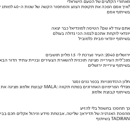
מאחורי הקלעים של הטעם הישראלי
איך אסם הפכה את תקופת הצנע והמחסור הקשה של שנות ה-40 למותג לאומי?
בשיתוף אסם
אתם עוד לא שם? הטיסה למונדיאל כבר יצאה
יונדאי לוקחת אתכם לבמה הכי גדולה בעולם
בשיתוף יונדאי מבית כלמוביל
ירושלים 2040: העיר נערכת ל- 1.5 מליון תושבים
מנכ"לית העירייה מציגה תוכנית להשארת הצעירים ובניית עתיד הדור הבא
בשיתוף עיריית ירושלים
חלון ההזדמנויות בכפר גנים נסגר
קבוצת אלמוג מציגה את פרויקט MALA: מגדלי הפרימיום האחרונים בפתח תקווה
בשיתוף קבוצת אלמוג
כך תחסכו בחשמל בלי להזיע
מהפכת האנרגיה של תדיראן: שליטה, אבטחת מידע וניהול אקלים חכם בבי
בשיתוף TADIRAN