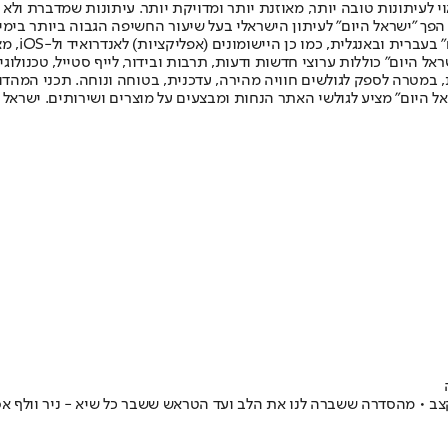
לעיתונות טובה יותר, מאוזנת יותר ומדויקת יותר. עיתונות שמדברת ולא צ
שלום. המהדורה המודפסת הראשונה פורסמה ב-30 ביולי 2007, וב-2010 הפך "ישראל היום" לעיתון הישראלי בעל שי
לחמנוביץ,
ל היום" כוללות ערוצי חדשות ודעות, תרבות ובידור, לייף סטייל, טכנולוגיה
ברית, במטרה לספק לגולשים חוויה מהירה, עדכנית, בטוחה ונוחה. תכני המה
ל היום" מציע לגולשי האתר הנחות ומבצעים על מוצרים ושירותים. ישראל 
קצב • מהסדרה ששברה לנו את הלב ועד הטראש ששבר כל שיא - ניר וולף 