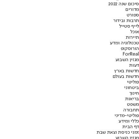
סיכום שנה 2022
מדורים
ספורט
תרבות ובידור
לייף סטייל
אוכל
תיירות
טכנולוגיה ומדע
הורוסקופ
ForReal
מגזין השבוע
דעות
חדשות בארץ
חדשות בעולם
פוליטי
ביטחוני
חינוך
בריאות
משפט
תחבורה
פוליטי-מדיני
כללי ומידע
דף הבית
זמני כניסת וצאת שבת
מגזין השבוע