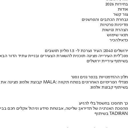
בחירות 2026
אודות
צור קשר
נבחרת הכתבים והפרשנים
מדיניות פרטיות
הצהרת נגישות
תנאי שימוש
כדאי
להכיר
ירושלים 2040: העיר נערכת ל- 1.5 מליון תושבים
מנכ"לית העירייה מציגה תוכנית להשארת הצעירים ובניית עתיד הדור הבא
בשיתוף עיריית ירושלים
חלון ההזדמנויות בכפר גנים נסגר
קבוצת אלמוג מציגה את פרויקט MALA: מגדלי הפרימיום האחרונים בפתח תקווה
בשיתוף קבוצת אלמוג
כך תחסכו בחשמל בלי להזיע
מהפכת האנרגיה של תדיראן: שליטה, אבטחת מידע וניהול אקלים חכם בבי
בשיתוף TADIRAN