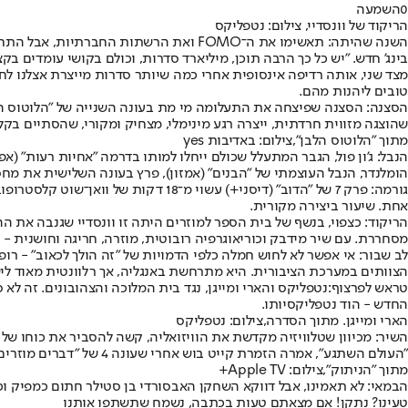
0
השמעה
הריקוד של וונסדיי, צילום: נטפליקס
השנה שהיתה: תאשימו את ה־FOMO ואת הרשת
בינג' חדש. "יש כל כך הרבה תוכן, מיליארד סדרות, וכולם בקושי עומדים ב
טובים ליהנות מהם.
הסצנה
: הסצנה שפיצחה את התעלומה מי מת בעונה השנייה של "הלוטוס הלבן
שהוצגה מזווית חרדתית, ייצרה רגע מינימלי, מצחיק ומקורי, שהסתיים בקל
מתוך "הלוטוס הלבן",צילום: באדיבות yes
הנבל
הומלנדר, הנבל העוצמתי של "הבנים" (אמזון), פרץ בעונה השלישית את מחס
גורמה
: פרק 7 של "הדוב" (דיסני+) עשוי 
אחת. שיעור ביצירה מקורית.
הריקוד
: כצפוי, בנשף של בית הספר למוזרים היתה זו וונסדיי שגנבה א
מסחררת. עם שיר מידבק וכוריאוגרפיה רובוטית, מוזרה, חריגה וחושנית
לב שבור
: אי אפשר לא לחוש חמלה כלפי הדמויות של "זה הולך לכאוב" - 
הצוותים במערכת הציבורית. היא מתרחשת באנגליה, אך רלוונטית מאוד לי
טראש לפרצוף:
נטפליקס והארי ומייגן, נגד בית המלוכה והצהובונים. זה ל
החדש - הוד נטפליקסיותו.
הארי ומייגן. מתוך הסדרה,צילום: נטפליקס
השיר
"העולם השתגע", אמרה הזמרת קייט בוש אחרי שעונה 4 של "דברים מוזרים" (נטפליקס) הקפיצה את הלהיט לצמרת המצעדים העולמיים - 37 שנה אחרי שהוקלט.
מתוך "הניתוק",צילום: Apple TV+
הבמאי
: לא תאמינו, אבל דווקא השחקן האבסורדי בן סטילר חתום כמפיק וכבמאי על הדרמה 
טעינו? נתקן! אם מצאתם טעות בכתבה, נשמח שתשתפו אותנו