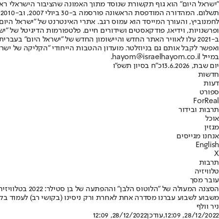
"ישראל היום" הוא גוף תקשורת שנוסד מתוך האמונה שהציבור הישראלי ראוי 
ת
ופרשנויות, וידיאו, פודקאסטים ושידורים חיים. פלטפורמות הדיגיטל של "ישרא
ב-2021 עלו לאוויר האתר החדש והיישומון החדש של "ישראל היום" בע
ואפשר לקבל אותם גם בניוזלטר. מועדון ההטבות הייחודי "הקליקה של ישרא
במייל hayom@israelhayom.co.il.
יום שבת, 13.6.2026
כ"ח בסיון תשפ"ו
חדשות
דעות
ספורט
ForReal
תרבות ובידור
אוכל
מגזין
אנחנו מגייסים
English
X
תרבות
טלוויזיה
עובר מסך
הסצנה המעולה של "הלוטוס הלבן" וההפתעה של בן סטילר: 2022 בטלוויזיה
משבוע לשבוע עברנו מסדרה אחת לאחרת ורק ניסינו (בקושי רב) לעמוד ב
ניר וולף
28/12/2022, 12:09
,עודכן
28/12/2022, 12:09