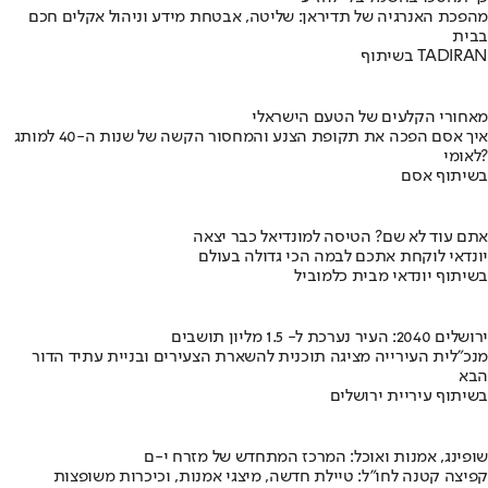
מהפכת האנרגיה של תדיראן: שליטה, אבטחת מידע וניהול אקלים חכם
בבית
בשיתוף TADIRAN
מאחורי הקלעים של הטעם הישראלי
איך אסם הפכה את תקופת הצנע והמחסור הקשה של שנות ה-40 למותג
לאומי?
בשיתוף אסם
אתם עוד לא שם? הטיסה למונדיאל כבר יצאה
יונדאי לוקחת אתכם לבמה הכי גדולה בעולם
בשיתוף יונדאי מבית כלמוביל
ירושלים 2040: העיר נערכת ל- 1.5 מליון תושבים
מנכ"לית העירייה מציגה תוכנית להשארת הצעירים ובניית עתיד הדור
הבא
בשיתוף עיריית ירושלים
שופינג, אמנות ואוכל: המרכז המתחדש של מזרח י-ם
קפיצה קטנה לחו"ל: טיילת חדשה, מיצגי אמנות, וכיכרות משופצות