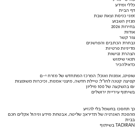
כללי ומידע
דף הבית
זמני כניסת וצאת שבת
מגזין השבוע
בחירות 2026
אודות
צור קשר
נבחרת הכתבים והפרשנים
מדיניות פרטיות
הצהרת נגישות
תנאי שימוש
כדאי
להכיר
שופינג, אמנות ואוכל: המרכז המתחדש של מזרח י-ם
קפיצה קטנה לחו"ל: טיילת חדשה, מיצגי אמנות, וכיכרות משופצות
בהשקעה של 100 מיליון ₪
בשיתוף עיריית ירושלים
כך תחסכו בחשמל בלי להזיע
מהפכת האנרגיה של תדיראן: שליטה, אבטחת מידע וניהול אקלים חכם
בבית
בשיתוף TADIRAN