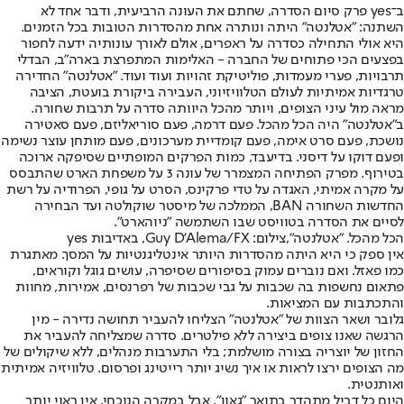
ב־yes פרק סיום הסדרה, שחתם את העונה הרביעית, ודבר אחד לא
השתנה: "אטלנטה" היתה ונותרה אחת מהסדרות הטובות בכל הזמנים.
היא אולי התחילה כסדרה על ראפרים, אולם לאורך עונותיה ידעה לחפור
בפצעים הכי פתוחים של החברה - האלימות המתפרצת בארה"ב, הבדלי
תרבויות, פערי מעמדות, פוליטיקת זהויות ועוד ועוד. "אטלנטה" החדירה
טרגדיות אמיתיות לעולם הטלוויזיוני, העבירה ביקורת בועטת, הציבה
מראה מול עיני הצופים, ויותר מהכל היוותה סדרה על תרבות שחורה.
ב"אטלנטה" היה הכל מהכל. פעם דרמה, פעם סוריאליזם, פעם סאטירה
נושכת, פעם סרט אימה, פעם קומדיית מערכונים, פעם מותחן עוצר נשימה
ופעם דוקו על דיסני. בדיעבד, כמות הפרקים המופתיים שסיפקה ארוכה
בטירוף. מפרק הפתיחה המצמרר של עונה 3 על משפחת הארט שהתבסס
על מקרה אמיתי, האגדה על טדי פרקינס, הסרט על גופי, הפרודיה על רשת
החדשות השחורה BAN, הממלכה של מיסטר שוקולטה ועד הבחירה
לסיים את הסדרה בטוויסט שבו השתמשה "ניוהארט".
הכל מהכל. "אטלנטה",צילום: Guy D'Alema/FX, באדיבות yes
אין ספק כי היא היתה מהסדרות היותר אינטליגנטיות על המסך. מאתגרת
כמו פאזל. ואם נוברים עמוק בסיפורים שסיפרה, עושים גוגל וקוראים,
פתאום נחשפות בה שכבות על גבי שכבות של רפרנסים, אמירות, מחוות
והתכתבות עם המציאות.
גלובר ושאר הצוות של "אטלנטה" הצליחו להעביר תחושה נדירה - מין
הרגשה שאנו צופים ביצירה ללא פילטרים. סדרה שמצליחה להעביר את
החזון של יוצריה בצורה מושלמת; בלי התערבות מנהלים, ללא שיקולים של
מה הצופים ירצו לראות או איך נשיג יותר רייטינג ופרסום. טלוויזיה אמיתית
ואותנטית.
היום כל דביל מתהדר בתואר "גאון". אבל במקרה הנוכחי, אין ראוי יותר