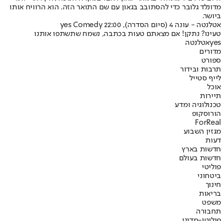
מדונלד גלובר כדי להסתובב בגאון עם שם התואר הזה. הוא הרוויח אותו
ביושר.
אטלנטה - עונה 4 (סיום הסדרה), yes Comedy 22:00
טעינו? נתקן! אם מצאתם טעות בכתבה, נשמח שתשתפו אותנו
yes
אטלנטה
מדורים
ספורט
תרבות ובידור
לייף סטייל
אוכל
תיירות
טכנולוגיה ומדע
הורוסקופ
ForReal
מגזין השבוע
דעות
חדשות בארץ
חדשות בעולם
פוליטי
ביטחוני
חינוך
בריאות
משפט
תחבורה
פוליטי-מדיני