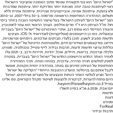
"ישראל היום" הוא גוף תקשורת שנוסד מתוך האמונה שהציבור הישראלי
ראוי לעיתונות טובה יותר, מאוזנת יותר ומדויקת יותר. עיתונות שמדברת
ולא צועקת. עיתונות אמינה, אובייקטיבית ועניינית. עיתונות אחרת וללא
תשלום. המהדורה המודפסת הראשונה פורסמה ב-30 ביולי 2007, וב-2010
הפך "ישראל היום" לעיתון הישראלי בעל שיעור החשיפה הגבוה ביותר בימי
חול. מו"ל העיתון היא ד"ר מרים אדלסון. העורך הראשי הוא עמר לחמנוביץ,
והעורך המייסד הוא עמוס רגב. אתרי האינטרנט של "ישראל היום" בעברית
ובאנגלית, כמו כן היישומונים (אפליקציות) לאנדרואיד ול-iOS, מציגים
חדשות מסביב לשעון, תוכן בלעדי, מבזקים ועדכונים, ניתוחים ופרשנויות,
וידיאו, פודקאסטים ושידורים חיים. פלטפורמות הדיגיטל של "ישראל היום"
כוללות ערוצי חדשות ודעות, תרבות ובידור, לייף סטייל, טכנולוגיה, ספורט,
כלכלה וצרכנות, בריאות, חיילים, אוכל, יהדות, תיירות ורכב. ב-2021 עלו
לאוויר האתר החדש והיישומון החדש של "ישראל היום" בעברית, במטרה
לספק לגולשים חוויה מהירה, עדכנית, בטוחה ונוחה. תכני המהדורה
המודפסת של העיתון זמינים גם באתר, במהדורה יומית מקוונת, ואפשר
לקבל אותם גם בניוזלטר. מועדון ההטבות הייחודי "הקליקה של ישראל
היום" מציע לגולשי האתר הנחות ומבצעים על מוצרים ושירותים. ישראל
היום פתוח להערות, לביקורת ולהצעות לשיפור מקהל הקוראים. פנו אלינו
במייל hayom@israelhayom.co.il.
יום שבת, 6.6.2026
כ"א בסיון תשפ"ו
חדשות
דעות
ספורט
ForReal
תרבות ובידור