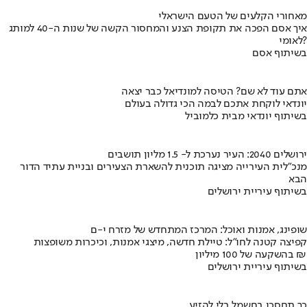
מאחורי הקלעים של הטעם הישראלי
איך אסם הפכה את תקופת הצנע והמחסור הקשה של שנות ה-40 למותג
לאומי?
בשיתוף אסם
אתם עוד לא שם? הטיסה למונדיאל כבר יצאה
יונדאי לוקחת אתכם לבמה הכי גדולה בעולם
בשיתוף יונדאי מבית כלמוביל
ירושלים 2040: העיר נערכת ל- 1.5 מליון תושבים
מנכ"לית העירייה מציגה תוכנית להשארת הצעירים ובניית עתיד הדור
הבא
בשיתוף עיריית ירושלים
שופינג, אמנות ואוכל: המרכז המתחדש של מזרח י-ם
קפיצה קטנה לחו"ל: טיילת חדשה, מיצגי אמנות, וכיכרות משופצות
בהשקעה של 100 מיליון ₪
בשיתוף עיריית ירושלים
כך תחסכו בחשמל בלי להזיע