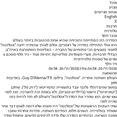
אוכל
מגזין
אנחנו מגייסים
English
X
תרבות
טלוויזיה
עובר מסך
הסדרה הזו הסתיימה והוכיחה שהיא אחת מהטובות ביותר בעולם
היא אולי התחילה כסדרה על ראפרים, אולם לאורך עונותיה ידעה "אטלנטה"
לחפור בפצעים הכי פתוחים של החברה - האלימות המתפרצת בארה"ב,
הבדלי תרבויות, פערי מעמדות, פוליטיקת זהויות ועוד • ניר וולף מסכם 4
שנים של גאונות טלוויזיונית
ניר וולף
20/11/2022, 06:38
,עודכן
20/11/2022, 06:38
0
השמעה
העולם השתנה אחריה. "אטלנטה", צילום: Guy D'Alema/FX, באדיבות
yes
במשך שנים דונלד גלובר עבד בתעשייה כתסריטאי ("רוק 30"), שחקן
("קומיוניטי") וראפר (צ'יילדיש גמבינו), ולא באמת זכה להערכה. ואז, לפני
שש שנים, הוא שחרר את הסדרה
"אטלנטה"
והעולם לא חזר להיות כמו
שהיה לפני.
שתי העונות הראשונות של "אטלנטה" היו משהו שלא דומה לשום דבר אחר
ששודר בטלוויזיה. השנים חלפו, המדיום השתנה, סדרות אחרות שאבו
ממנה השראה, ובינתיים הסדרה שלו נדדה לכיוונים חדשים. אתמול שודר