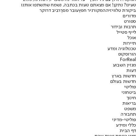
טעינו? נתקן! אם מצאתם טעות בכתבה, נשמח שתשתפו אותנו
ביקורת טלוויזיה
המקור
ניר חפץ
עובר מסך
רביב דרוקר
מדורים
ספורט
תרבות ובידור
לייף סטייל
אוכל
תיירות
טכנולוגיה ומדע
הורוסקופ
ForReal
מגזין השבוע
דעות
חדשות בארץ
חדשות בעולם
פוליטי
ביטחוני
חינוך
בריאות
משפט
תחבורה
פוליטי-מדיני
כללי ומידע
דף הבית