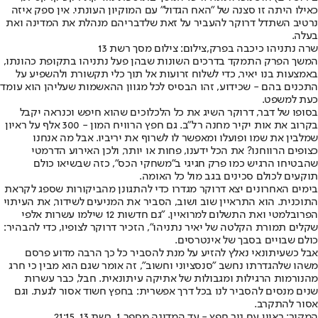
כאילו היתה זו סצנה של "האח הגדול" עם המוקיון העונתי. אין ספק איזה
נרטיב השתדל דרוקר להעביר על זאת שלדבריהם מנהלת את המדינה ואת
בעלה.
שרה נתניהו כיכבה בפרק,צילום: צילום מסך רשת 13
המשך הפרק התמקד בדרכים השונות שבהן פעל נתניהו בתקופת כהונתו,
באמצעות בנו יאיר, כדי לשלוח זרועות אל תוך כלי תקשורת ולהשפיע על
התכנים בהם - שכידוע, זהו הבסיס לכל מגוון ההאשמות שעליהן הוא עומד
כעת למשפט.
בסופו של דבר, דרוקר השיג את כל הלכלוכים שהוא חיפש וכנראה יקבל
בקרוב את אות יקיר מחנה רל"ב. גם חפץ הרוויח המון - 300 אלף על ראיון
שמלבין את שמו ופועלו ומאפשר לו לשרוף את יריביו. אבל מה אנחנו
כצופים הרווחנו? את הכל ידענו, פחות או יותר, ולכן האירוע הדרמטי
שהבטיחו הרגיש כמו פרק חגיגי ב"משחקי הכס", כזה שבשיאו כולם
תוקעים לכולם סכינים בגב מול כל האומה.
בימים האחרונים יצא דרוקר מגדרו כדי להתגונן מהביקורות שספג לקראת
התוכנית. הוא התראיין שוב ושוב, הסביר את המניעים לשידור, את העיתוי
הפרובלמטי ואת התשלום למרואיין. "גם חדשות 12 שילמו עשרות אלפי
שקלים תמורת הקלטה של יאיר נתניהו", הזכיר דרוקר לצופיו, כדי להבהיר:
כולם שבויים בסבך של אינטרסים.
אבל כשעיתונאי נאלץ להזיע על מנת להסביר כל כך הרבה מדוע פרסם
משהו שלהגדרתו נחשב "סנסציוני וחשוב", זה אומר שגם הוא מבין כי חרג
מהנורמות הרגילות ומגבולות של אתיקה עיתונאית. חבל, כבר עשרות
שנים מנסים להסביר לנו בכל דרך אפשרית: בחפץ חשוד אסור לגעת. וגם
אסור להתקרב.
המקור: ראיון עם ניר חפץ - עד המדינה מספר 1, רשת 13, 21:15