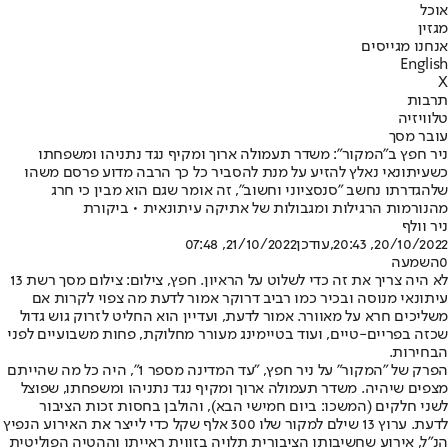
אוכל
מגזין
אנחנו מגייסים
English
X
תרבות
טלוויזיה
עובר מסך
ניר חפץ ב"המקור": משדר תעמולה ארוך ומקיף נגד נתניהו ומשפחתו
כשעיתונאי נאלץ להזיע על מנת להסביר כל כך הרבה מדוע פרסם משהו
שלהגדרתו נחשב "סנסציוני וחשוב", זה אומר שגם הוא מבין כי חרג
מהנורמות הרגילות ומגבולות של אתיקה עיתונאית • ביקורת
ניר וולף
20/10/2022, 20:43
,עודכן
21/10/2022, 07:48
0
השמעה
לא היה צריך את זה כדי לשלוט על הראיון. חפץ, צילום: צילום מסך רשת 13
עיתונאי מנוסה ובכיר כמו רביב דרוקר אמור לדעת מה צפוי לקרות אם
משליכים חרא על מאוורר. אמור לדעת, ועדיין הוא החליט לזרוק גוש גדול
שכזה בפריים-טיים, ועוד בטיימינג מעורר מחלוקת, פחות משבועיים לפני
הבחירות.
הפרק של "המקור" על ניר חפץ, "עד המדינה מספר 1", היה כל מה שהייתם
מצפים שיהיה. משדר תעמולה ארוך ומקיף נגד נתניהו ומשפחתו, שפוצל
לשני חלקים (המשכו: ביום חמישי הבא), והולבן בחסות זכות הציבור
לדעת. ערוץ 13 שילם למקור שלו 300 אלף שקל כדי לייצר את האירוע הנפיץ
הנ"ל, אירוע שחשיבותו הציבורית תלויה בזווית ראייתו וההטיה הפוליטית