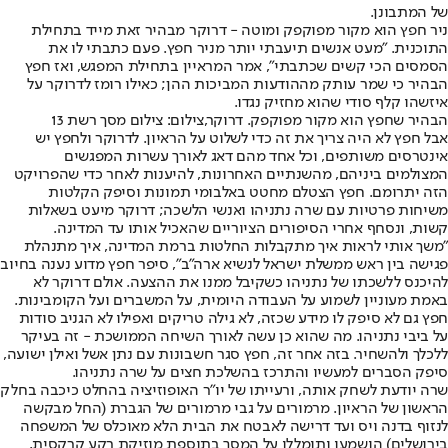
של המתבונן.
ניר חפץ הוא מקור מפוקפק ומוטה - דרוקר מבהיר זאת מייד בתחילת
התוכנית. "מעט אנשים תיעבתי יותר מניר חפץ. פעם כתבתי לו את
הסמסים הכי קשים שכתבתי", אמר המראיין בתחילת המפגש, ואז חפץ
הבהיר כי שמר עותק מההודעות המביכות ההן; כאילו רומז לדרוקר על
איזשהו קלף סודי שהוא מחזיק נגדו.
הבהיר שחפץ הוא מקור מפוקפק. דרוקר,צילום: צילום מסך רשת 13
אבל חפץ לא היה צריך את זה כדי לשלוט על הראיון. לדרוקר ולחפץ יש
אינטרסים משותפים, וכל אחד מהם דאג לאורך עשרות המפגשים
המצולמים ביניהם, מהשנתיים האחרונות, להיענות לאחר כדי שהפרויקט
הזה יתרומם. חפץ הצטלם מחטט באלבומי תמונות וסיפק הקלטות
משיחות פרטיות עם שרה נתניהו ואנשי הלשכה; דרוקר מיעט בשאלות
קשות, ונסחף אחרי הסיפורים הציוריים שהאכיל אותו עד המדינה.
"משך אותי לראות איך מתקבלות החלטות ברמת המדינה, איך מתנהלת
פגישה בין ראש ממשלת ישראל לנשיא ארה"ב", סיפר חפץ מדוע נענה בחיוב
להיכנס ללשכתו של נתניהו כשקיבל ממנו את ההצעה. אולם דרוקר לא
באמת מעוניין לשמוע על העבודה היומית, על המשברים ועל הקומבינות.
חפץ גם לא סיפק לו מידע שכזה, לא גילה טריקים ואפילו לא הגניב סודות
על ביבי נתניהו. מה שהוא כן עשה לאורך השיחה הממושכת - זה בעיקר
ללכלך ולהשחיר. בזה אחר זה, חפץ סגר חשבונות עם נתן אשל ואילן ישועה,
סיפק הסברים למעשיו והתרכז בהשלכת חצים על שרה נתניהו.
שרה יודעת לשחק אותה, ורעייתו של יו"ר האופוזיציה בהחלט כיכבה בחלק
הראשון של הראיון. מרמורים על גבי מרמורים של הגברת (החל מבקשה
לנזוף בדנה ויס ועד דרישה לאבטח את הבית הלא מאוכלס של המשפחה
בירושלים) הושמעו ותומללו על המסך בתוספת מוזיקת רקע קרקסית,