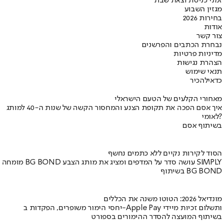
זמני כניסת וצאת שבת
מגזין השבוע
בחירות 2026
אודות
צור קשר
נבחרת הכתבים והפרשנים
מדיניות פרטיות
הצהרת נגישות
תנאי שימוש
כדאי
להכיר
מאחורי הקלעים של הטעם הישראלי
איך אסם הפכה את תקופת הצנע והמחסור הקשה של שנות ה-40 למותג
לאומי?
בשיתוף אסם
הסוד לקירות נקיים ללא כתמים נחשף
מומחה BG BOND עושה סדר על המדפים ומציג את מותג הצבע SIMPLY
בשיתוף BG BOND
מונדיאל 2026: הטוטו משנה את הכללים
יחסי הימור משופרים, הפקדות ב-Apple Pay ותשלום זכיות מיידי
בשיתוף המועצה להסדר ההימורים בספורט