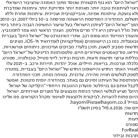
"ישראל היום" הוא גוף תקשורת שנוסד מתוך האמונה שהציבור הישראלי
ראוי לעיתונות טובה יותר, מאוזנת יותר ומדויקת יותר. עיתונות שמדברת
ולא צועקת. עיתונות אמינה, אובייקטיבית ועניינית. עיתונות אחרת וללא
תשלום. המהדורה המודפסת הראשונה פורסמה ב-30 ביולי 2007, וב-2010
הפך "ישראל היום" לעיתון הישראלי בעל שיעור החשיפה הגבוה ביותר בימי
חול. מו"ל העיתון היא ד"ר מרים אדלסון. העורך הראשי הוא עמר לחמנוביץ,
והעורך המייסד הוא עמוס רגב. אתרי האינטרנט של "ישראל היום" בעברית
ובאנגלית, כמו כן היישומונים (אפליקציות) לאנדרואיד ול-iOS, מציגים
חדשות מסביב לשעון, תוכן בלעדי, מבזקים ועדכונים, ניתוחים ופרשנויות,
וידיאו, פודקאסטים ושידורים חיים. פלטפורמות הדיגיטל של "ישראל היום"
כוללות ערוצי חדשות ודעות, תרבות ובידור, לייף סטייל, טכנולוגיה, ספורט,
כלכלה וצרכנות, בריאות, חיילים, אוכל, יהדות, תיירות ורכב. ב-2021 עלו
לאוויר האתר החדש והיישומון החדש של "ישראל היום" בעברית, במטרה
לספק לגולשים חוויה מהירה, עדכנית, בטוחה ונוחה. תכני המהדורה
המודפסת של העיתון זמינים גם באתר, במהדורה יומית מקוונת, ואפשר
לקבל אותם גם בניוזלטר. מועדון ההטבות הייחודי "הקליקה של ישראל
היום" מציע לגולשי האתר הנחות ומבצעים על מוצרים ושירותים. ישראל
היום פתוח להערות, לביקורת ולהצעות לשיפור מקהל הקוראים. פנו אלינו
במייל hayom@israelhayom.co.il.
יום שני, 15.6.2026
ל' בסיון תשפ"ו
חדשות
דעות
ספורט
ForReal
תרבות ובידור