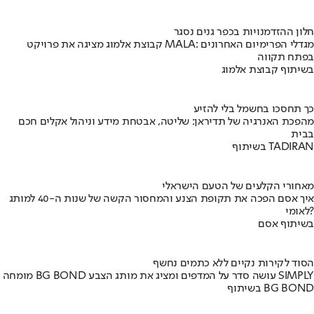
חלון ההזדמנויות בכפר גנים נסגר
קבוצת אלמוג מציגה את פרויקט MALA: מגדלי הפרימיום האחרונים
בפתח תקווה
בשיתוף קבוצת אלמוג
כך תחסכו בחשמל בלי להזיע
מהפכת האנרגיה של תדיראן: שליטה, אבטחת מידע וניהול אקלים חכם
בבית
בשיתוף TADIRAN
מאחורי הקלעים של הטעם הישראלי
איך אסם הפכה את תקופת הצנע והמחסור הקשה של שנות ה-40 למותג
לאומי?
בשיתוף אסם
הסוד לקירות נקיים ללא כתמים נחשף
מומחה BG BOND עושה סדר על המדפים ומציג את מותג הצבע SIMPLY
בשיתוף BG BOND