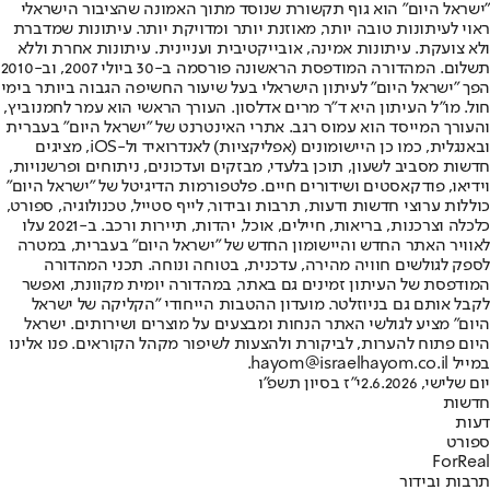
"ישראל היום" הוא גוף תקשורת שנוסד מתוך האמונה שהציבור הישראלי
ראוי לעיתונות טובה יותר, מאוזנת יותר ומדויקת יותר. עיתונות שמדברת
ולא צועקת. עיתונות אמינה, אובייקטיבית ועניינית. עיתונות אחרת וללא
תשלום. המהדורה המודפסת הראשונה פורסמה ב-30 ביולי 2007, וב-2010
הפך "ישראל היום" לעיתון הישראלי בעל שיעור החשיפה הגבוה ביותר בימי
חול. מו"ל העיתון היא ד"ר מרים אדלסון. העורך הראשי הוא עמר לחמנוביץ,
והעורך המייסד הוא עמוס רגב. אתרי האינטרנט של "ישראל היום" בעברית
ובאנגלית, כמו כן היישומונים (אפליקציות) לאנדרואיד ול-iOS, מציגים
חדשות מסביב לשעון, תוכן בלעדי, מבזקים ועדכונים, ניתוחים ופרשנויות,
וידיאו, פודקאסטים ושידורים חיים. פלטפורמות הדיגיטל של "ישראל היום"
כוללות ערוצי חדשות ודעות, תרבות ובידור, לייף סטייל, טכנולוגיה, ספורט,
כלכלה וצרכנות, בריאות, חיילים, אוכל, יהדות, תיירות ורכב. ב-2021 עלו
לאוויר האתר החדש והיישומון החדש של "ישראל היום" בעברית, במטרה
לספק לגולשים חוויה מהירה, עדכנית, בטוחה ונוחה. תכני המהדורה
המודפסת של העיתון זמינים גם באתר, במהדורה יומית מקוונת, ואפשר
לקבל אותם גם בניוזלטר. מועדון ההטבות הייחודי "הקליקה של ישראל
היום" מציע לגולשי האתר הנחות ומבצעים על מוצרים ושירותים. ישראל
היום פתוח להערות, לביקורת ולהצעות לשיפור מקהל הקוראים. פנו אלינו
במייל hayom@israelhayom.co.il.
יום שלישי, 2.6.2026
י"ז בסיון תשפ"ו
חדשות
דעות
ספורט
ForReal
תרבות ובידור