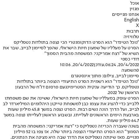
אוכל
מגזין
אנחנו מגייסים
English
X
תרבות
טלוויזיה
"נוכל הטינדר" הוא הסרט הדוקומנטרי הכי נצפה בתולדות נטפליקס
הסרט על מעלליו של שמעון חיות הישראלי, שהפך לסיימון לבייב, שבר את
השיא של "רצח אמריקני: המשפחה מהבית הסמוך"
דודי כספי
20/4/2022, 06:24
,עודכן
20/4/2022, 10:06
0
השמעה
סיימון לבייב, צילום: מתוך אינסטגרם
"נוכל הטינדר" הוא רשמית הסרט התיעודי הנצפה ביותר בתולדות
נטפליקס, כך הודיעה ענקית הסטרימינג
עם פרסום דו"ח של הרבעון
הראשון של 2022.
הסרט עוסק במעלליו של שמעון חיות הישראלי, ששינה את שם משפחתו
ללבייב כדי להציג את עצמו כבן למשפחת טייקון היהלומים המיליארדר לב
לבייב, ועל הדרך הונה נשים רבות. הסרט נצפה במשך 45.8 מיליון שעות
בארבעת הימים הראשונים לעלייתו, ובשבוע הראשון לעלייתו נצפה במשך
64.7 מיליון שעות.
בשנה שעברה הכריזה נטפליקס כי "רצח אמריקני: המשפחה מהבית
הסמוך" הוא הסרט התיעודי הנצפה ביותר שלה. אז צפו בו 52 מיליון
מנויים. מאז שינתה נטפליקס את הדרך שבה היא מציגה את הנתונים,