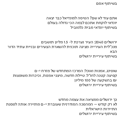
בשיתוף אסם
אתם עוד לא שם? הטיסה למונדיאל כבר יצאה
יונדאי לוקחת אתכם לבמה הכי גדולה בעולם
בשיתוף יונדאי מבית כלמוביל
ירושלים 2040: העיר נערכת ל- 1.5 מליון תושבים
מנכ"לית העירייה מציגה תוכנית להשארת הצעירים ובניית עתיד הדור
הבא
בשיתוף עיריית ירושלים
שופינג, אמנות ואוכל: המרכז המתחדש של מזרח י-ם
קפיצה קטנה לחו"ל: טיילת חדשה, מיצגי אמנות, וכיכרות משופצות
בהשקעה של 100 מיליון ₪
בשיתוף עיריית ירושלים
כך ירושלים ממציאה את עצמה מחדש
לא רק קודש – המהפכה המודרנית שעוברת י-ם מחזירה אותה לפסגת
התיירות הישראלית
בשיתוף עיריית ירושלים