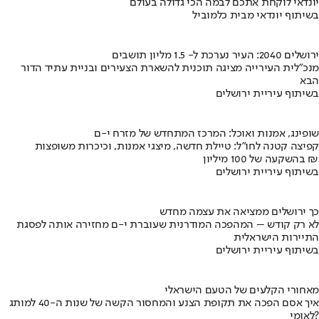
יונדאי לוקחת אתכם לבמה הכי גדולה בעולם
בשיתוף יונדאי מבית כלמוביל
ירושלים 2040: העיר נערכת ל- 1.5 מליון תושבים
מנכ"לית העירייה מציגה תוכנית להשארת הצעירים ובניית עתיד הדור
הבא
בשיתוף עיריית ירושלים
שופינג, אמנות ואוכל: המרכז המתחדש של מזרח י-ם
קפיצה קטנה לחו"ל: טיילת חדשה, מיצגי אמנות, וכיכרות משופצות
בהשקעה של 100 מיליון ₪
בשיתוף עיריית ירושלים
כך ירושלים ממציאה את עצמה מחדש
לא רק קודש – המהפכה המודרנית שעוברת י-ם מחזירה אותה לפסגת
התיירות הישראלית
בשיתוף עיריית ירושלים
מאחורי הקלעים של הטעם הישראלי
איך אסם הפכה את תקופת הצנע והמחסור הקשה של שנות ה-40 למותג
לאומי?