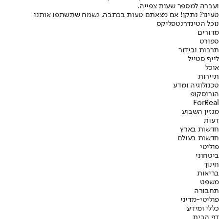
ועברה למספר שעות צפייה.
טעינו? נתקן! אם מצאתם טעות בכתבה, נשמח שתשתפו אותנו
נוכל הטינדר
נטפליקס
מדורים
ספורט
תרבות ובידור
לייף סטייל
אוכל
תיירות
טכנולוגיה ומדע
הורוסקופ
ForReal
מגזין השבוע
דעות
חדשות בארץ
חדשות בעולם
פוליטי
ביטחוני
חינוך
בריאות
משפט
תחבורה
פוליטי-מדיני
כללי ומידע
דף הבית