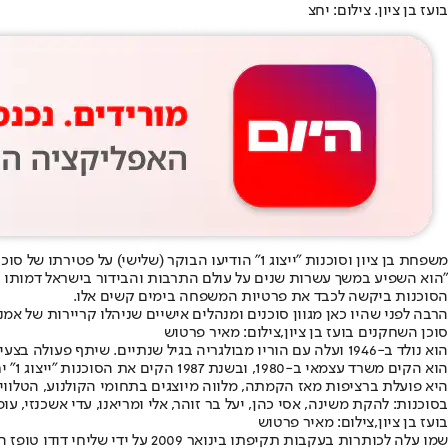
בועז בן ציון. צילום: יחצ
משפחת בן ציון וסוכנות ״ייצוג 1״ הודיעו הבוקר (שלישי) על פטירתו של סוכן השחקנים הוותיק והמוערך בועז בן ציון.
"הוא השפיע במשך עשרות שנים על עולם התרבות והבידור בישראל דמותו ופו
הסוכנות ביקשה לכבד את פרטיות המשפחה בימים קשים אלו.
הרבה לפני שהיו כאן מגוון סוכנים ומנהלים אישיים שניהלו קריירות של אמני
סוכן השחקנים בועז בן ציון,צילום: מאיר פרטוש
הוא נולד ב-1946 ועלה עם הוריו מבולגריה בגיל שנתיים. שיתף פעולה בצעירותו עם המנצח יצחק גרציאני בתפקידי ניהול במקהלת "צדיקוב" ותזמורת צה"ל.
הוא הקים משרד עצמאי ב-1980, ובשנת 1987 הקים את הסוכנות "ייצוג 1" יחד עם אילן בושרי. הסוכנות הפכה במהרה לאחת הגדולות והמובילות בישראל לניהול וייצוג מקצועי של שחקנים, יוצרים וטאלנטים.
היא פועלת ברציפות מאז הקמתה, מלווה מיוצגים בתחומי הקולנוע, הטלוויזי
בסוכנות: להקת משינה, אסי כהן, יעל בר זוהר, אלי ומריאנו, עדי אשכנזי, עו
בועז בן ציון,צילום: מאיר פרטוש
שמו עלה לכותרות בעקבות תקיפתו בינואר 2009 על ידי שליחי דודו טופז המנוח. הוא החליט שלא להגיש תלונה בפרשה.