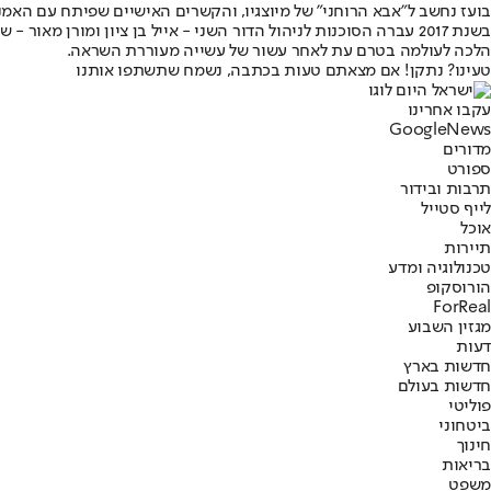
בועז נחשב ל"אבא הרוחני" של מיוצגיו, והקשרים האישיים שפיתח עם האמני
בשנת 2017 עברה הסוכנות לניהול הדור השני - אייל בן ציון ומורן
הלכה לעולמה בטרם עת לאחר עשור של עשייה מעוררת השראה.
טעינו? נתקן! אם מצאתם טעות בכתבה, נשמח שתשתפו אותנו
עקבו אחרינו
G
o
o
g
l
e
News
מדורים
ספורט
תרבות ובידור
לייף סטייל
אוכל
תיירות
טכנולוגיה ומדע
הורוסקופ
ForReal
מגזין השבוע
דעות
חדשות בארץ
חדשות בעולם
פוליטי
ביטחוני
חינוך
בריאות
משפט