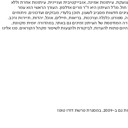
ועקת. עיתונות אמינה, אובייקטיבית ועניינית. עיתונות אחרת וללא
עור החשיפה הגבוה ביותר בימי חול. מו"ל העיתון היא ד"ר מרים אדלסון. העורך הראשי הוא עמר
 והעורך המייסד הוא עמוס רגב. אתרי האינטרנט של "ישראל היום" בעברית ובאנגלית, כמו כן היישומונים (אפליקציות) לאנדרואיד ול-iOS, מציגים חדשות מסביב לשעון, תוכן בלעדי, מבזקים ועדכונים, ניתוחים
, ספורט, כלכלה וצרכנות, בריאות, חיילים, אוכל, יהדות, תיירות ורכב.
דורה המודפסת של העיתון זמינים גם באתר, במהדורה יומית מקוונת,
היום פתוח להערות, לביקורת ולהצעות לשיפור מקהל הקוראים. פנו אלינו
דודו טופז