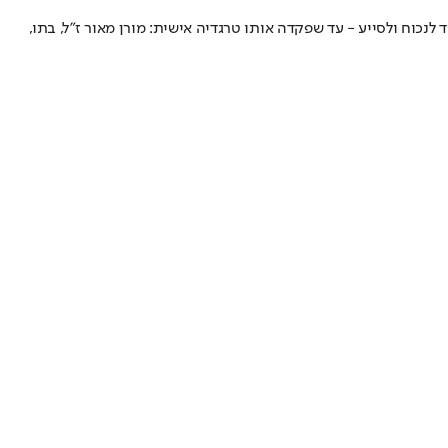
יד לנכוח ולסייע - עד שפקדה אותו טרגדיה אישית: מורן מאור ז"ל, בתו,