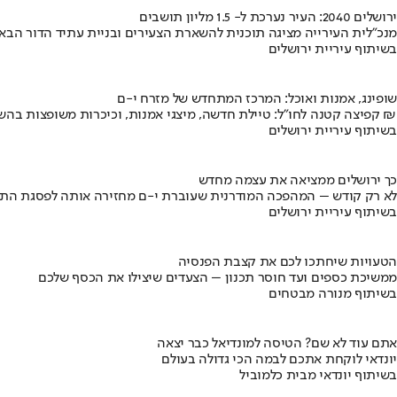
ירושלים 2040: העיר נערכת ל- 1.5 מליון תושבים
מנכ"לית העירייה מציגה תוכנית להשארת הצעירים ובניית עתיד הדור הבא
בשיתוף עיריית ירושלים
שופינג, אמנות ואוכל: המרכז המתחדש של מזרח י-ם
קפיצה קטנה לחו"ל: טיילת חדשה, מיצגי אמנות, וכיכרות משופצות בהשקעה של 100 מיליון ₪
בשיתוף עיריית ירושלים
כך ירושלים ממציאה את עצמה מחדש
לא רק קודש – המהפכה המודרנית שעוברת י-ם מחזירה אותה לפסגת התי
בשיתוף עיריית ירושלים
הטעויות שיחתכו לכם את קצבת הפנסיה
ממשיכת כספים ועד חוסר תכנון – הצעדים שיצילו את הכסף שלכם
בשיתוף מנורה מבטחים
אתם עוד לא שם? הטיסה למונדיאל כבר יצאה
יונדאי לוקחת אתכם לבמה הכי גדולה בעולם
בשיתוף יונדאי מבית כלמוביל