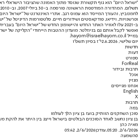
"ישראל היום" הוא גוף תקשורת שנוסד מתוך האמונה שהציבור הישראלי ראוי 
ת
ופרשנויות, וידיאו, פודקאסטים ושידורים חיים. פלטפורמות הדיגיטל של "ישרא
ב-2021 עלו לאוויר האתר החדש והיישומון החדש של "ישראל היום" בע
ואפשר לקבל אותם גם בניוזלטר. מועדון ההטבות הייחודי "הקליקה של ישרא
במייל hayom@israelhayom.co.il.
יום שלישי, 2.6.2026
י"ז בסיון תשפ"ו
חדשות
דעות
ספורט
ForReal
תרבות ובידור
אוכל
מגזין
אנחנו מגייסים
English
X
תרבות
במה
סוכן השחקנים הוותיק בועז בן ציון הלך לעולמו
בן ציון נחשב לאחד הסוכנים הבולטים בישראל וייצג בין היתר את להקת משינה, אסי כהן, יע
מאיה כהן
2/6/2026, 05:20
,עודכן
2/6/2026, 05:42
0
השמעה