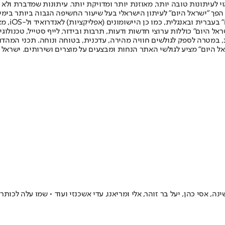
לעיתונות טובה יותר, מאוזנת יותר ומדויקת יותר. עיתונות שמדברת ולא צ
שלום. המהדורה המודפסת הראשונה פורסמה ב-30 ביולי 2007, וב-2010 הפך "ישראל היום" לעיתון הישראלי בעל שי
לחמנוביץ,
ל היום" כוללות ערוצי חדשות ודעות, תרבות ובידור, לייף סטייל, טכנולוגיה
ברית, במטרה לספק לגולשים חוויה מהירה, עדכנית, בטוחה ונוחה. תכני המה
ל היום" מציע לגולשי האתר הנחות ומבצעים על מוצרים ושירותים. ישראל 
ל בר זוהר, אלי ומריאנו, עדי אשכנזי ועוד • שמו עלה לכותרות גם ב-2009, במסגרת פרשת 