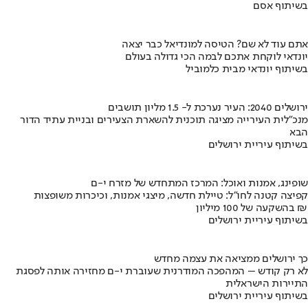
בשיתוף אסם
אתם עוד לא שם? הטיסה למונדיאל כבר יצאה
יונדאי לוקחת אתכם לבמה הכי גדולה בעולם
בשיתוף יונדאי מבית כלמוביל
ירושלים 2040: העיר נערכת ל- 1.5 מליון תושבים
מנכ"לית העירייה מציגה תוכנית להשארת הצעירים ובניית עתיד הדור
הבא
בשיתוף עיריית ירושלים
שופינג, אמנות ואוכל: המרכז המתחדש של מזרח י-ם
קפיצה קטנה לחו"ל: טיילת חדשה, מיצגי אמנות, וכיכרות משופצות
בהשקעה של 100 מיליון ₪
בשיתוף עיריית ירושלים
כך ירושלים ממציאה את עצמה מחדש
לא רק קודש – המהפכה המודרנית שעוברת י-ם מחזירה אותה לפסגת
התיירות הישראלית
בשיתוף עיריית ירושלים