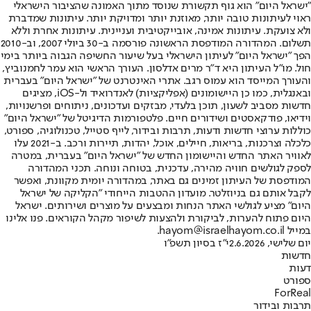
"ישראל היום" הוא גוף תקשורת שנוסד מתוך האמונה שהציבור הישראלי
ראוי לעיתונות טובה יותר, מאוזנת יותר ומדויקת יותר. עיתונות שמדברת
ולא צועקת. עיתונות אמינה, אובייקטיבית ועניינית. עיתונות אחרת וללא
תשלום. המהדורה המודפסת הראשונה פורסמה ב-30 ביולי 2007, וב-2010
הפך "ישראל היום" לעיתון הישראלי בעל שיעור החשיפה הגבוה ביותר בימי
חול. מו"ל העיתון היא ד"ר מרים אדלסון. העורך הראשי הוא עמר לחמנוביץ,
והעורך המייסד הוא עמוס רגב. אתרי האינטרנט של "ישראל היום" בעברית
ובאנגלית, כמו כן היישומונים (אפליקציות) לאנדרואיד ול-iOS, מציגים
חדשות מסביב לשעון, תוכן בלעדי, מבזקים ועדכונים, ניתוחים ופרשנויות,
וידיאו, פודקאסטים ושידורים חיים. פלטפורמות הדיגיטל של "ישראל היום"
כוללות ערוצי חדשות ודעות, תרבות ובידור, לייף סטייל, טכנולוגיה, ספורט,
כלכלה וצרכנות, בריאות, חיילים, אוכל, יהדות, תיירות ורכב. ב-2021 עלו
לאוויר האתר החדש והיישומון החדש של "ישראל היום" בעברית, במטרה
לספק לגולשים חוויה מהירה, עדכנית, בטוחה ונוחה. תכני המהדורה
המודפסת של העיתון זמינים גם באתר, במהדורה יומית מקוונת, ואפשר
לקבל אותם גם בניוזלטר. מועדון ההטבות הייחודי "הקליקה של ישראל
היום" מציע לגולשי האתר הנחות ומבצעים על מוצרים ושירותים. ישראל
היום פתוח להערות, לביקורת ולהצעות לשיפור מקהל הקוראים. פנו אלינו
במייל hayom@israelhayom.co.il.
יום שלישי, 2.6.2026
י"ז בסיון תשפ"ו
חדשות
דעות
ספורט
ForReal
תרבות ובידור