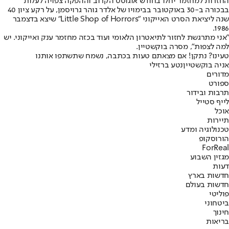
החזרות למחזמר יחלו בחודש אוגוסט הקרוב וההפקה צפויה לעלות
בבכורה ב-30 באוקטובר בבימויו של אלדר גוהר גרויסמן, על רקע ציון 40
שנה ליציאת הסרט האייקוני "Little Shop of Horrors" שיצא בדצמבר
1986.
"אני מתרגשת לחזור לתיאטרון הלאומי ועוד בכזה מחזמר ענק ואייקוני. יש
למה לצפות", מסרה בוקשטיין.
טעינו? נתקן! אם מצאתם טעות בכתבה, נשמח שתשתפו אותנו
אניה בוקשטיין
נטע ברזילי
מדורים
ספורט
תרבות ובידור
לייף סטייל
אוכל
תיירות
טכנולוגיה ומדע
הורוסקופ
ForReal
מגזין השבוע
דעות
חדשות בארץ
חדשות בעולם
פוליטי
ביטחוני
חינוך
בריאות