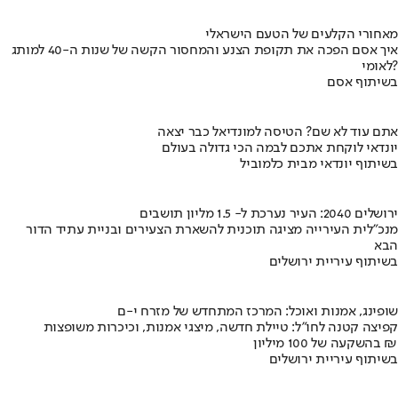
מאחורי הקלעים של הטעם הישראלי
איך אסם הפכה את תקופת הצנע והמחסור הקשה של שנות ה-40 למותג
לאומי?
בשיתוף אסם
אתם עוד לא שם? הטיסה למונדיאל כבר יצאה
יונדאי לוקחת אתכם לבמה הכי גדולה בעולם
בשיתוף יונדאי מבית כלמוביל
ירושלים 2040: העיר נערכת ל- 1.5 מליון תושבים
מנכ"לית העירייה מציגה תוכנית להשארת הצעירים ובניית עתיד הדור
הבא
בשיתוף עיריית ירושלים
שופינג, אמנות ואוכל: המרכז המתחדש של מזרח י-ם
קפיצה קטנה לחו"ל: טיילת חדשה, מיצגי אמנות, וכיכרות משופצות
בהשקעה של 100 מיליון ₪
בשיתוף עיריית ירושלים