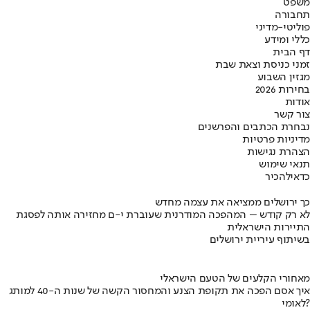
משפט
תחבורה
פוליטי-מדיני
כללי ומידע
דף הבית
זמני כניסת וצאת שבת
מגזין השבוע
בחירות 2026
אודות
צור קשר
נבחרת הכתבים והפרשנים
מדיניות פרטיות
הצהרת נגישות
תנאי שימוש
כדאי
להכיר
כך ירושלים ממציאה את עצמה מחדש
לא רק קודש – המהפכה המודרנית שעוברת י-ם מחזירה אותה לפסגת
התיירות הישראלית
בשיתוף עיריית ירושלים
מאחורי הקלעים של הטעם הישראלי
איך אסם הפכה את תקופת הצנע והמחסור הקשה של שנות ה-40 למותג
לאומי?