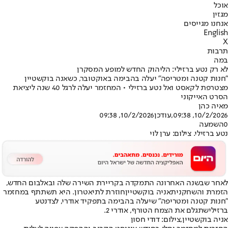
אוכל
מגזין
אנחנו מגייסים
English
X
תרבות
במה
לא רק נטע ברזילי: הליהוק החדש למופע המסקרן
"חנות קטנה ומטריפה" יעלה בהבימה באוקטובר, כשאנה בוקשטיין
מצטרפת לקאסט ואל נטע ברזילי • המחזמר יעלה לרגל 40 שנה ליציאת
הסרט האייקוני
מאיה כהן
10/2/2026, 09:38
,עודכן
10/2/2026, 09:38
0
השמעה
נטע ברזילי. צילום: ערן לוי
לאחר שבשנה האחרונה התמקדה בקריירת השירה שלה ובאלבום החדש,
הזמרת והשחקנית
אניה בוקשטיין
חוזרת לתיאטרון. היא תשתתף במחזמר
"חנות קטנה ומטריפה" שיעלה בהבימה בתפקיד אודרי, לצד
נטע
ברזילי
שתגלם את הצמח הטורף, אודרי 2.
אניה בוקשטיין,צילום: דודי חסון