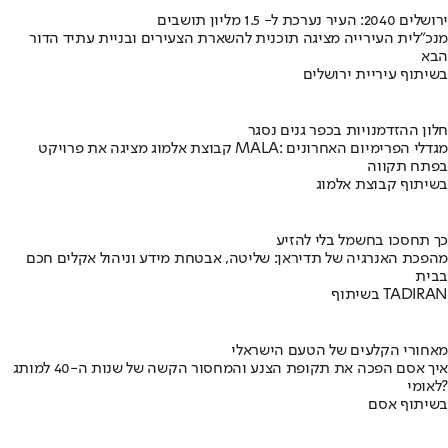
ירושלים 2040: העיר נערכת ל- 1.5 מליון תושבים
מנכ"לית העירייה מציגה תוכנית להשארת הצעירים ובניית עתיד הדור
הבא
בשיתוף עיריית ירושלים
חלון ההזדמנויות בכפר גנים נסגר
קבוצת אלמוג מציגה את פרויקט MALA: מגדלי הפרימיום האחרונים
בפתח תקווה
בשיתוף קבוצת אלמוג
כך תחסכו בחשמל בלי להזיע
מהפכת האנרגיה של תדיראן: שליטה, אבטחת מידע וניהול אקלים חכם
בבית
בשיתוף TADIRAN
מאחורי הקלעים של הטעם הישראלי
איך אסם הפכה את תקופת הצנע והמחסור הקשה של שנות ה-40 למותג
לאומי?
בשיתוף אסם