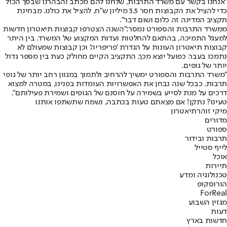
"אנחנו בקשר עם משרד התרבות, שלחנו להם מכתב והבהרנו שבסך הכול
כדי להציל את הקבוצות חסר 3.5 מיליון ש"ח, להציל את כולנו. מבחינת
תקציב המדינה זה כלום ושום דבר".
ממשרד התרבות והספורט נמסר:
"השנה הצטרפו קבוצות תיאטרון חדשות
למעגל התמיכה, בהתאם להחלטות ועדות המקצוע של המשרד. בין היתר
קבוצות תיאטרון העונות על הגדרת 'פריפריה' וכן קבוצות שמעולם לא
נתמכו בעבר. כפועל יוצא מכך, התקציב הקיים מחולק כעת בין מספר גדול
יותר של גופים.
"משרד התרבות והספורט ימשיך להרחיב ולתמוך במגוון רחב יותר של גופי
תרבות. כבכל שנה נבחן את האפשרויות העומדות בפנינו, במטרה למצוא
דרכים על מנת לסייע בשמירה על חוסנם של הגופים ושמירת פעילותם".
טעינו? נתקן! אם מצאתם טעות בכתבה, נשמח שתשתפו אותנו
מיקי זוהר
תיאטרון
מדורים
ספורט
תרבות ובידור
לייף סטייל
אוכל
תיירות
טכנולוגיה ומדע
הורוסקופ
ForReal
מגזין השבוע
דעות
חדשות בארץ