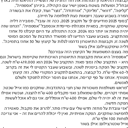
קבוצות התיאטרון המהוות את חוד החנית של העשייה התיאטרונית בארץ
ובחו"ל, ופועלות בשטח באופן ישיר עם הקהילה, ביניהן "אספמיה",
"קליפה", "דוואי", "מלינקי", "אורתודה", "נוצר" ועוד, קיבלו את הבשורה
המרה בשבוע שעבר, ויוצאות כעת למלחמה על חייהן.
"בסוף 2025 מודיעים לך על תקציב 2025, ככה זה עובד", מסבירה דליה
שימקו, שחקנית, במאית ומנהלת-מייסדת אנסמבל "אספמיה". "הנחנו שזה
יהיה פחות או יותר כמו 2024, וככה התנהלנו. עד היום קיבלנו 70 אחוז
מהתקציב. בשבוע שעבר הודיעו לנו ממשרד התרבות על הסכום הסופי
לשנה זו, וקבוצות התיאטרון נדהמו לגלות על קיצוץ של 30 אחוז בתמיכה".
דליה שימקו,צילום: אילן בשור
מה בעצם המשמעות של הקיצוץ הזה עבורכם?
"'אספמיה' היא אחת מקבוצות התיאטרון האיכותיות שקיימות בישראל, וגם
היא - התקציב שלה נמוך מאוד. התקציב של 2024 הוא 419,000 ש"ח לשנה,
תקציב של הפקה בינונית לשנה, ובשבוע שעבר הקטינו לי את זה בקרוב
ל-40 אלף ש"ח. כל קבוצה, בהתאם לתקציב המקורי שלה, וזה קיצוץ
מטורף. אנחנו על סף קריסה, אנחנו עם חוסר יכולת לתפקד ולשלם
לאנשים.
"מראש משולמות משכורות שהן חצי בהתנדבות. שחקנים כמו אייל שכטר,
אסתי זקהיים, שלום שמואלוב ואני מקבלים 400 ש"ח להצגה, ועכשיו אפילו
את זה לא יהיה לי שלם, אפילו 400 ש"ח אומללים. אני גם לא אוכל לעשות
הפקה חדשה.
"אני עובדת על מחזה חדש שלי עם עידו סתר, 'להרוג את מקבת', סאטירה
לחמישה שחקנים, הפקה אמיתית, ואין לי יכולת להרים את זה - אני צריכה
לפחות 100 אלף ש"ח.
אייל שכטר,צילום: אילן בשור