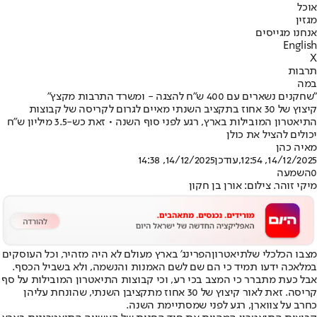
אוכל
מגזין
אנחנו מגייסים
English
X
תרבות
במה
"שחקנים נשארים עם 400 ש"ח להצגה - ומשרד התרבות מקצץ"
קיצוץ של 30 אחוז בתקציב השנתי מאיים לגרום לקריסה של קבוצות
התיאטרון המובילות בארץ, רגע לפני סוף השנה • זאת כש-3.5 מיליון ש"ח
יכולים להציל את כולן
מאיה כהן
14/12/2025, 12:54
,עודכן
14/12/2025, 14:38
0
השמעה
מיקי זוהר. צילום: אורן בן חקון
מצבו הכלכלי של
תיאטרון
הפרינג' בארץ מעולם לא היה מזהיר, וכל העוסקים
במלאכה ידעו תמיד כי הם שם לשם האמנות והנשמה, ולא בשביל הכסף.
אבל כעת מתברר כי המצב בכי רע, וכי קבוצות התיאטרון המובילות על סף
קריסה. זאת לאור קיצוץ של 30 אחוז מתקציבן השנתי, שהונחת עליהן
כחרב על צווארן, רגע לפני שמסתיימת השנה.