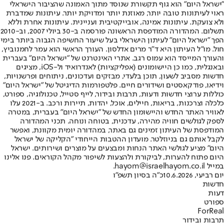
"ישראל היום" הוא גוף תקשורת שנוסד מתוך האמונה שהציבור הישראלי
ראוי לעיתונות טובה יותר, מאוזנת יותר ומדויקת יותר. עיתונות שמדברת
ולא צועקת. עיתונות אמינה, אובייקטיבית ועניינית. עיתונות אחרת וללא
תשלום. המהדורה המודפסת הראשונה פורסמה ב-30 ביולי 2007, וב-2010
הפך "ישראל היום" לעיתון הישראלי בעל שיעור החשיפה הגבוה ביותר בימי
חול. מו"ל העיתון היא ד"ר מרים אדלסון. העורך הראשי הוא עמר לחמנוביץ,
והעורך המייסד הוא עמוס רגב. אתרי האינטרנט של "ישראל היום" בעברית
ובאנגלית, כמו כן היישומונים (אפליקציות) לאנדרואיד ול-iOS, מציגים
חדשות מסביב לשעון, תוכן בלעדי, מבזקים ועדכונים, ניתוחים ופרשנויות,
וידיאו, פודקאסטים ושידורים חיים. פלטפורמות הדיגיטל של "ישראל היום"
כוללות ערוצי חדשות ודעות, תרבות ובידור, לייף סטייל, טכנולוגיה, ספורט,
כלכלה וצרכנות, בריאות, חיילים, אוכל, יהדות, תיירות ורכב. ב-2021 עלו
לאוויר האתר החדש והיישומון החדש של "ישראל היום" בעברית, במטרה
לספק לגולשים חוויה מהירה, עדכנית, בטוחה ונוחה. תכני המהדורה
המודפסת של העיתון זמינים גם באתר, במהדורה יומית מקוונת, ואפשר
לקבל אותם גם בניוזלטר. מועדון ההטבות הייחודי "הקליקה של ישראל
היום" מציע לגולשי האתר הנחות ומבצעים על מוצרים ושירותים. ישראל
היום פתוח להערות, לביקורת ולהצעות לשיפור מקהל הקוראים. פנו אלינו
במייל hayom@israelhayom.co.il.
יום רביעי, 10.6.2026
כ"ה בסיון תשפ"ו
חדשות
דעות
ספורט
ForReal
תרבות ובידור