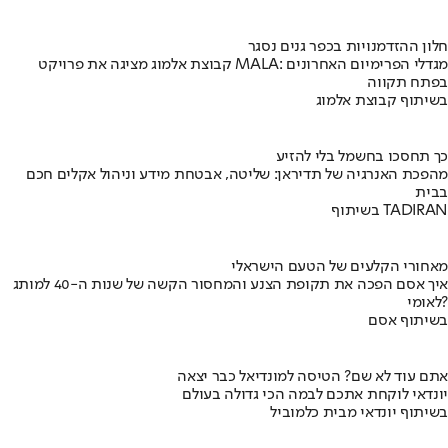
חלון ההזדמנויות בכפר גנים נסגר
קבוצת אלמוג מציגה את פרויקט MALA: מגדלי הפרימיום האחרונים
בפתח תקווה
בשיתוף קבוצת אלמוג
כך תחסכו בחשמל בלי להזיע
מהפכת האנרגיה של תדיראן: שליטה, אבטחת מידע וניהול אקלים חכם
בבית
בשיתוף TADIRAN
מאחורי הקלעים של הטעם הישראלי
איך אסם הפכה את תקופת הצנע והמחסור הקשה של שנות ה-40 למותג
לאומי?
בשיתוף אסם
אתם עוד לא שם? הטיסה למונדיאל כבר יצאה
יונדאי לוקחת אתכם לבמה הכי גדולה בעולם
בשיתוף יונדאי מבית כלמוביל