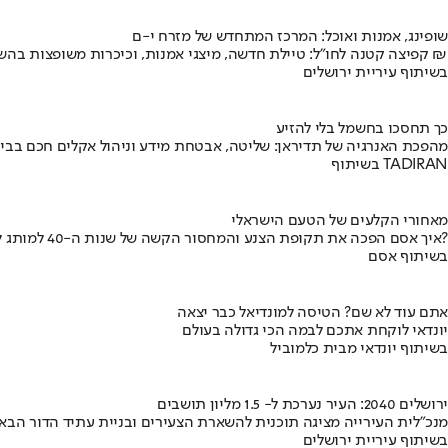
שופינג, אמנות ואוכל: המרכז המתחדש של מזרח י-ם
קפיצה קטנה לחו"ל: טיילת חדשה, מיצגי אמנות, וכיכרות משופצות בהשקעה של 100 מיליון ₪
בשיתוף עיריית ירושלים
כך תחסכו בחשמל בלי להזיע
מהפכת האנרגיה של תדיראן: שליטה, אבטחת מידע וניהול אקלים חכם בבי
בשיתוף TADIRAN
מאחורי הקלעים של הטעם הישראלי
איך אסם הפכה את תקופת הצנע והמחסור הקשה של שנות ה-40 למותג לאומי?
בשיתוף אסם
אתם עוד לא שם? הטיסה למונדיאל כבר יצאה
יונדאי לוקחת אתכם לבמה הכי גדולה בעולם
בשיתוף יונדאי מבית כלמוביל
ירושלים 2040: העיר נערכת ל- 1.5 מליון תושבים
מנכ"לית העירייה מציגה תוכנית להשארת הצעירים ובניית עתיד הדור הבא
בשיתוף עיריית ירושלים