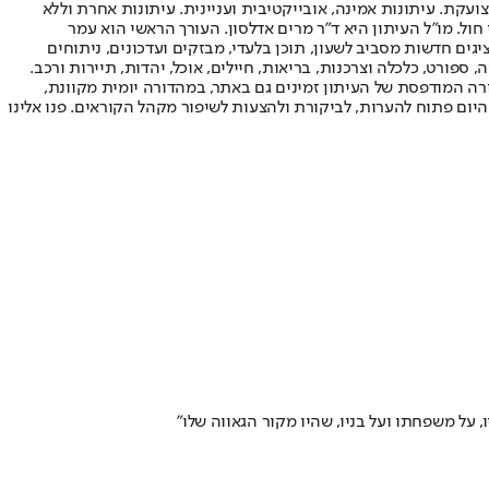
ועקת. עיתונות אמינה, אובייקטיבית ועניינית. עיתונות אחרת וללא
עור החשיפה הגבוה ביותר בימי חול. מו"ל העיתון היא ד"ר מרים אדלסון. העורך הראשי הוא עמר
 והעורך המייסד הוא עמוס רגב. אתרי האינטרנט של "ישראל היום" בעברית ובאנגלית, כמו כן היישומונים (אפליקציות) לאנדרואיד ול-iOS, מציגים חדשות מסביב לשעון, תוכן בלעדי, מבזקים ועדכונים, ניתוחים
, ספורט, כלכלה וצרכנות, בריאות, חיילים, אוכל, יהדות, תיירות ורכב.
דורה המודפסת של העיתון זמינים גם באתר, במהדורה יומית מקוונת,
היום פתוח להערות, לביקורת ולהצעות לשיפור מקהל הקוראים. פנו אלינו
על משפחתו ועל בניו, שהיו מקור הגאווה שלו"