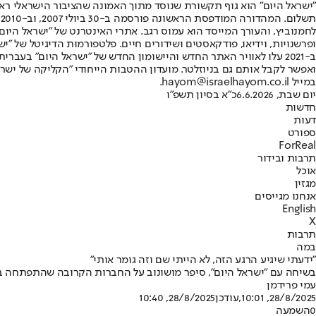
"ישראל היום" הוא גוף תקשורת שנוסד מתוך האמונה שהציבור הישראלי ראוי 
ת
ופרשנויות, וידיאו, פודקאסטים ושידורים חיים. פלטפורמות הדיגיטל של "ישרא
ב-2021 עלו לאוויר האתר החדש והיישומון החדש של "ישראל היום" בע
ואפשר לקבל אותם גם בניוזלטר. מועדון ההטבות הייחודי "הקליקה של ישרא
במייל hayom@israelhayom.co.il.
יום שבת, 6.6.2026
כ"א בסיון תשפ"ו
חדשות
דעות
ספורט
ForReal
תרבות ובידור
אוכל
מגזין
אנחנו מגייסים
English
X
תרבות
במה
"ידעתי שיגיע הרגע הזה, לא הייתי שם וזה גומר אותי"
בשיחה עם "ישראל היום", סיפר מושונוב על החברות הקרובה שהתפתחה בינו 
עמי פרידמן
28/8/2025, 10:01
,עודכן
28/8/2025, 10:40
0
השמעה