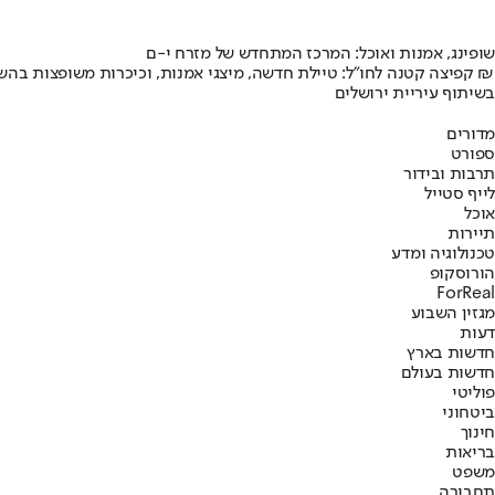
שופינג, אמנות ואוכל: המרכז המתחדש של מזרח י-ם
קפיצה קטנה לחו"ל: טיילת חדשה, מיצגי אמנות, וכיכרות משופצות בהשקעה של 100 מיליון ₪
בשיתוף עיריית ירושלים
מדורים
ספורט
תרבות ובידור
לייף סטייל
אוכל
תיירות
טכנולוגיה ומדע
הורוסקופ
ForReal
מגזין השבוע
דעות
חדשות בארץ
חדשות בעולם
פוליטי
ביטחוני
חינוך
בריאות
משפט
תחבורה