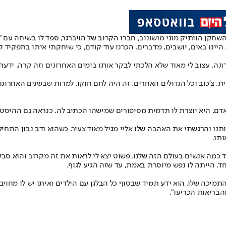
קן הוותיק מוני מושונוב, חברו הקרוב של הויברגר, ספד לו בשיחה עם "י
יינו באים, יושבים, מדברים. הכרנו עוד קודם, כי שיחקתי איתו בתפקיד ק
נה. עצוב לי מאוד שלא הלכתי לבקר אותו בימים האחרונים וזה קרה. ידעתי 
ית, צ'כוב וכל הגדולים האחרים. זה היה לחם חוקו, למרות שבשנים האחרונ
 היא יוצרת לו תדמית מסיפורים שמישהו הכתיב לה. כנראה גם ההיסטוריה 
תנו והרגשתי את האהבה שלו אליי מגיל מאוד צעיר. כשהוא ודב נבון התחילו
תו.
וד כמה אנשים בעולם הזה שלנו. פשוט יצא לי לראות את זה מקרוב והוא סב
. הייתה לו נפש מיוסרת באמת, עד שזה הגיע לגוף.
והתמיכה שלו. הוא ידע תמיד שבסוף כל הבלגן עם הילדים ואיתו יש לו מחויב
הבריאות הכריעו".