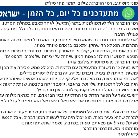
מוני מושונוב, רמי הויברגר. צילום: קוקו, פיני סילוק
רמי הויברגר הלך לעולמו
לפנות בוקר (חמישי) לאחר מאבק במחלת הסרטן. השח
ששררה ביניהם: "התקרבנו במיוחד בשנים האחרונות, והכל בגלל בית קפה. ה
פעולה הרבה.
"אני לפחות מתנחם בזה שהוא נגאל מייסוריו, כי הוא סבל מאוד בשנה האחרו
התרבות. הוא לא רק שחקן, אלא גם בן אדם מיוחד במינו.
"חובב אומנות, היסטוריה, קולנוע, תיאטרון, ספרות. במיוחד הספרות הרוס
הטבע האנושי והיו לנו באמת המון שיחות על יצירות של צ'כוב, תרגומים".
רמי הויברגר. נפש מיוסרת,צילום: קוקו
"יש בעיה כי תקשורת מתעסקת עם תדמיות, היא לא ממש מכירה את הבן אדם.
נפשית, הייתה לו בעיה. דיברנו על זה. זה גרם לו לייסורים גדולים.
"אהבתי אותו מאוד, גם מאהבתו אלי. קל לנו יותר לאהוב אנשים שאוהבים או
היה בא לכל התוכניות שלי ושל בראבא, יושב די קרוב לבמה, שנוכל לראות או
מוני מושונוב. הכל התחיל בקפה,צילום: גדעון מרקוביץ'
"יש בי צער על הפער הגדול בין התדמית ובין הבן אדם, וזה כנראה מלווה ע
אבל מצד שני אנחנו מחפשים את האידיאל, והאידיאל הוא באמת לקבל כל אחד
"אני בוכה עליו, אני בוכה על משפחתו, על ארבעת בניו, שהיו מקור הגאווה 
למרות שהוא צעיר מאוד. הוא יכול היה עוד לעשות המון דברים, אבל הנפש ו
טעינו? נתקן! אם מצאתם טעות בכתבה, נשמח שתשתפו אותנו
מוות
מוני מושונוב
רמי הויברגר
כדאי
להכיר