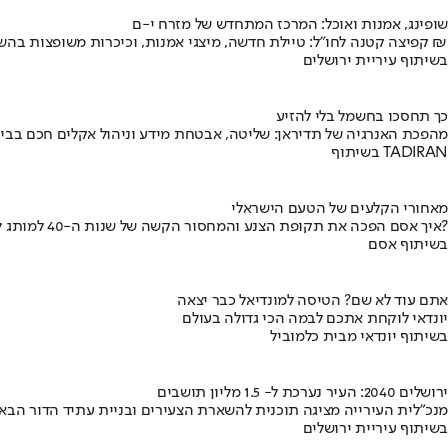
שופינג, אמנות ואוכל: המרכז המתחדש של מזרח י-ם
קפיצה קטנה לחו"ל: טיילת חדשה, מיצגי אמנות, וכיכרות משופצות בהשקעה של 100 מיליון ₪
בשיתוף עיריית ירושלים
כך תחסכו בחשמל בלי להזיע
מהפכת האנרגיה של תדיראן: שליטה, אבטחת מידע וניהול אקלים חכם בבי
בשיתוף TADIRAN
מאחורי הקלעים של הטעם הישראלי
איך אסם הפכה את תקופת הצנע והמחסור הקשה של שנות ה-40 למותג לאומי?
בשיתוף אסם
אתם עוד לא שם? הטיסה למונדיאל כבר יצאה
יונדאי לוקחת אתכם לבמה הכי גדולה בעולם
בשיתוף יונדאי מבית כלמוביל
ירושלים 2040: העיר נערכת ל- 1.5 מליון תושבים
מנכ"לית העירייה מציגה תוכנית להשארת הצעירים ובניית עתיד הדור הבא
בשיתוף עיריית ירושלים