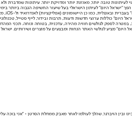
לעיתונות טובה יותר, מאוזנת יותר ומדויקת יותר. עיתונות שמדברת ולא צ
שלום. המהדורה המודפסת הראשונה פורסמה ב-30 ביולי 2007, וב-2010 הפך "ישראל היום" לעיתון הישראלי בעל שי
לחמנוביץ,
ל היום" כוללות ערוצי חדשות ודעות, תרבות ובידור, לייף סטייל, טכנולוגיה
ברית, במטרה לספק לגולשים חוויה מהירה, עדכנית, בטוחה ונוחה. תכני המה
ל היום" מציע לגולשי האתר הנחות ומבצעים על מוצרים ושירותים. ישראל 
ובין הויברגר, שהלך לעולמו לאחר מאבק ממחלת הסרטן • "אני בוכה עליו, 