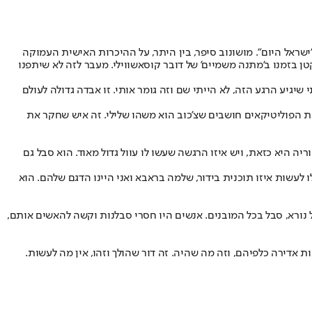
שראל היום". מושונוב סיפר, בין היתר, על ההיכרות האישית העמוקה
טן בזמנו ב'מתנה משמיים' של דובר קוסאשווילי. מעבר לזה לא שיתפנו
שיגיע הרגע הזה, לא הייתי שם וזה גומר אותי. זו אבדה גדולה לעולם
ות הפוליטיקאים חושבים שצ'כוב הוא משהו שלילי. זה איש שחקר את
היא כזאת, ויש איזו הרגשה שעשו לו עוול גדול מאוד. הוא סבל גם
 לעשות איזו תוכנית בידור, שלמה בראבא ואני היינו הדגם שלהם. הוא
ל נורא, סבל בכל המובנים. אנשים היו חסרי סבלנות וקשה להאשים אותם,
ות אדירה כלפיהם, וזה מה שהיה. זה דור שהולך וזהו, אין מה לעשות.