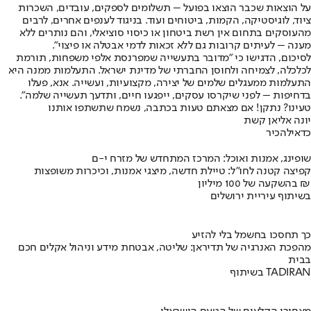
על הוצאות שכבר הוצאו בפועל – תשלומים לספקים, עובדים, השכרות
ציוד, לוגיסטיקה, הקמות, ביטוחים ועוד. בניגוד לענפים אחרים, לרבים
מהעוסקים בתחום אין רשת ביטחון או כיסוי סוציאלי, והם נותרים ללא
מענה – לעיתים קרובות גם ללא זכאות לדמי אבטלה או פיצוי".
לסיכום, הדגישו כי "מדובר בתעשייה שמפרנסת אלפי משפחות, תורמת
לכלכלה, לצמיחה ולחוסן החברתי של מדינת ישראל. התעלמות ממנה היא
התעלמות ממעגלים שלמים של יצירה, מקצועיות, ועשייה. אנא, פעלו
בדחיפות – לפני שיקרסו עסקים, ייפגעו חיים, ותדעך תעשייה שלמה".
טעינו? נתקן! אם מצאתם טעות בכתבה, נשמח שתשתפו אותנו
יונה אליאן קשת
כדאי
להכיר
שופינג, אמנות ואוכל: המרכז המתחדש של מזרח י-ם
קפיצה קטנה לחו"ל: טיילת חדשה, מיצגי אמנות, וכיכרות משופצות
בהשקעה של 100 מיליון ₪
בשיתוף עיריית ירושלים
כך תחסכו בחשמל בלי להזיע
מהפכת האנרגיה של תדיראן: שליטה, אבטחת מידע וניהול אקלים חכם
בבית
בשיתוף TADIRAN