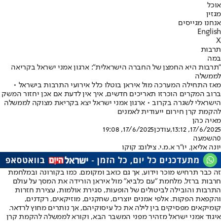
אוכל
מגזין
אנחנו מגייסים
English
X
תרבות
במה
"תרבות היא החמצן של החברה הישראלית": ארגון אמני ישראל בקריאה
לממשלה
מאז התחילה המערכה מול איראן בוטלו כלל אירועי התרבות בישראל •
ברוב המקרים הוכרזו תאריכים חדשים, איך אין לדעת אם אכן יחזור המשק
הישראלי לשגרה בקרוב • ארגון אמני ישראל יצא בקריאת מצוקה לממשלה
להקמת קרן חירום ייעודית לאמנים
מאיה כהן
17/6/2025, 13:12
,עודכן
17/6/2025, 19:08
0
השמעה
יונה אליאן, יו"ר א.מ.י. צילום: קוקו
זה כבר תרחיש מוכר וידוע, אך גם כואב ומקומם. כמו בקורונה ובמלחמת
חרבות ברזל, מלחמת "עם כלביא" מול איראן הורידה את המסך על עולם
התרבות והובילה לביטולים של הופעות, סגירת אולמות, עצירת חזרות
והקפאת הפקות. אלפי אמנים יוצרים, שחקנים, מוזיקאים, רקדנים,
קומיקאים מפסיקים בין לילה את כל עיסוקיהם, אך נותרים מחוץ לרדאר.
איגוד אמני ישראל מזהיר מפני המשבר הבא, וקורא לממשלה להקמת קרן