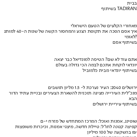
בבית
בשיתוף TADIRAN
מאחורי הקלעים של הטעם הישראלי
איך אסם הפכה את תקופת הצנע והמחסור הקשה של שנות ה-40 למותג
לאומי?
בשיתוף אסם
אתם עוד לא שם? הטיסה למונדיאל כבר יצאה
יונדאי לוקחת אתכם לבמה הכי גדולה בעולם
בשיתוף יונדאי מבית כלמוביל
ירושלים 2040: העיר נערכת ל- 1.5 מליון תושבים
מנכ"לית העירייה מציגה תוכנית להשארת הצעירים ובניית עתיד הדור
הבא
בשיתוף עיריית ירושלים
שופינג, אמנות ואוכל: המרכז המתחדש של מזרח י-ם
קפיצה קטנה לחו"ל: טיילת חדשה, מיצגי אמנות, וכיכרות משופצות
בהשקעה של 100 מיליון ₪