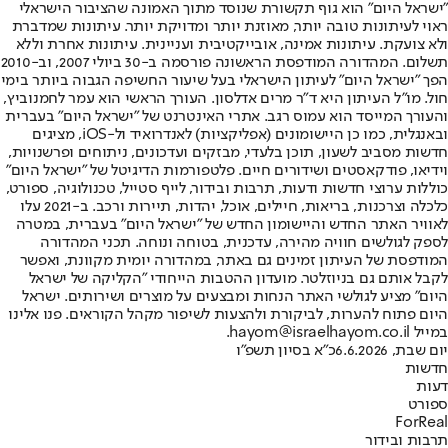
"ישראל היום" הוא גוף תקשורת שנוסד מתוך האמונה שהציבור הישראלי
ראוי לעיתונות טובה יותר, מאוזנת יותר ומדויקת יותר. עיתונות שמדברת
ולא צועקת. עיתונות אמינה, אובייקטיבית ועניינית. עיתונות אחרת וללא
תשלום. המהדורה המודפסת הראשונה פורסמה ב-30 ביולי 2007, וב-2010
הפך "ישראל היום" לעיתון הישראלי בעל שיעור החשיפה הגבוה ביותר בימי
חול. מו"ל העיתון היא ד"ר מרים אדלסון. העורך הראשי הוא עמר לחמנוביץ,
והעורך המייסד הוא עמוס רגב. אתרי האינטרנט של "ישראל היום" בעברית
ובאנגלית, כמו כן היישומונים (אפליקציות) לאנדרואיד ול-iOS, מציגים
חדשות מסביב לשעון, תוכן בלעדי, מבזקים ועדכונים, ניתוחים ופרשנויות,
וידיאו, פודקאסטים ושידורים חיים. פלטפורמות הדיגיטל של "ישראל היום"
כוללות ערוצי חדשות ודעות, תרבות ובידור, לייף סטייל, טכנולוגיה, ספורט,
כלכלה וצרכנות, בריאות, חיילים, אוכל, יהדות, תיירות ורכב. ב-2021 עלו
לאוויר האתר החדש והיישומון החדש של "ישראל היום" בעברית, במטרה
לספק לגולשים חוויה מהירה, עדכנית, בטוחה ונוחה. תכני המהדורה
המודפסת של העיתון זמינים גם באתר, במהדורה יומית מקוונת, ואפשר
לקבל אותם גם בניוזלטר. מועדון ההטבות הייחודי "הקליקה של ישראל
היום" מציע לגולשי האתר הנחות ומבצעים על מוצרים ושירותים. ישראל
היום פתוח להערות, לביקורת ולהצעות לשיפור מקהל הקוראים. פנו אלינו
במייל hayom@israelhayom.co.il.
יום שבת, 6.6.2026
כ"א בסיון תשפ"ו
חדשות
דעות
ספורט
ForReal
תרבות ובידור