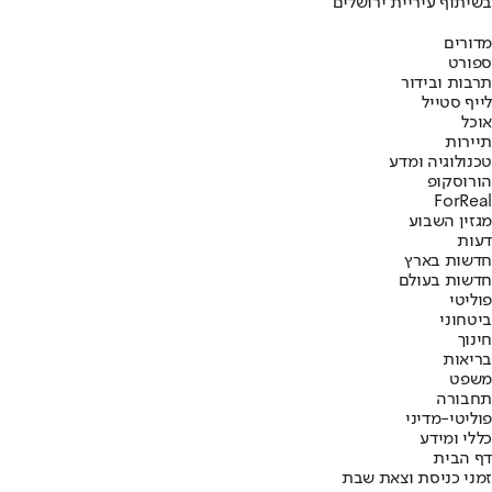
בשיתוף עיריית ירושלים
מדורים
ספורט
תרבות ובידור
לייף סטייל
אוכל
תיירות
טכנולוגיה ומדע
הורוסקופ
ForReal
מגזין השבוע
דעות
חדשות בארץ
חדשות בעולם
פוליטי
ביטחוני
חינוך
בריאות
משפט
תחבורה
פוליטי-מדיני
כללי ומידע
דף הבית
זמני כניסת וצאת שבת