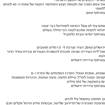
מאחורי הקלעים של הטעם הישראלי
איך אסם הפכה את תקופת הצנע והמחסור הקשה של שנות ה-40 למותג
לאומי?
בשיתוף אסם
אתם עוד לא שם? הטיסה למונדיאל כבר יצאה
יונדאי לוקחת אתכם לבמה הכי גדולה בעולם
בשיתוף יונדאי מבית כלמוביל
ירושלים 2040: העיר נערכת ל- 1.5 מליון תושבים
מנכ"לית העירייה מציגה תוכנית להשארת הצעירים ובניית עתיד הדור
הבא
בשיתוף עיריית ירושלים
שופינג, אמנות ואוכל: המרכז המתחדש של מזרח י-ם
קפיצה קטנה לחו"ל: טיילת חדשה, מיצגי אמנות, וכיכרות משופצות
בהשקעה של 100 מיליון ₪
בשיתוף עיריית ירושלים
כך תחסכו בחשמל בלי להזיע
מהפכת האנרגיה של תדיראן: שליטה, אבטחת מידע וניהול אקלים חכם