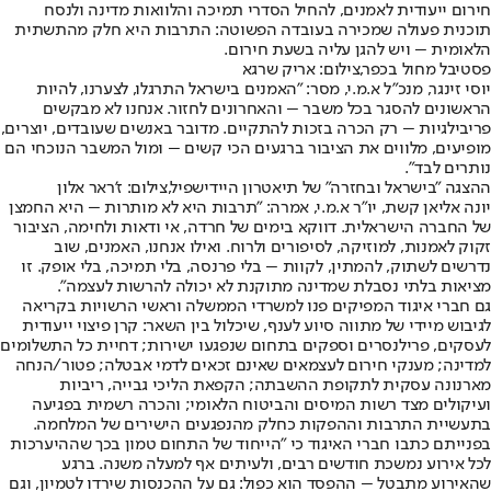
חירום ייעודית לאמנים, להחיל הסדרי תמיכה והלוואות מדינה ולנסח
תוכנית פעולה שמכירה בעובדה הפשוטה: התרבות היא חלק מהתשתית
הלאומית – ויש להגן עליה בשעת חירום.
פסטיבל מחול בכפר,צילום: אריק שרגא
יוסי זינגר, מנכ"ל א.מ.י, מסר: "האמנים בישראל התרגלו, לצערנו, להיות
הראשונים להסגר בכל משבר – והאחרונים לחזור. אנחנו לא מבקשים
פריבילגיות – רק הכרה בזכות להתקיים. מדובר באנשים שעובדים, יוצרים,
מופיעים, מלווים את הציבור ברגעים הכי קשים – ומול המשבר הנוכחי הם
נותרים לבד".
ההצגה "בישראל ובחזרה" של תיאטרון היידישפיל,צילום: ז'ראר אלון
יונה אליאן קשת, יו"ר א.מ.י, אמרה: "תרבות היא לא מותרות – היא החמצן
של החברה הישראלית. דווקא בימים של חרדה, אי ודאות ולחימה, הציבור
זקוק לאמנות, למוזיקה, לסיפורים ולרוח. ואילו אנחנו, האמנים, שוב
נדרשים לשתוק, להמתין, לקוות – בלי פרנסה, בלי תמיכה, בלי אופק. זו
מציאות בלתי נסבלת שמדינה מתוקנת לא יכולה להרשות לעצמה".
גם חברי איגוד המפיקים פנו למשרדי הממשלה וראשי הרשויות בקריאה
לגיבוש מיידי של מתווה סיוע לענף, שיכלול בין השאר: קרן פיצוי ייעודית
לעסקים, פרילנסרים וספקים בתחום שנפגעו ישירות; דחיית כל התשלומים
למדינה; מענקי חירום לעצמאים שאינם זכאים לדמי אבטלה; פטור/הנחה
מארנונה עסקית לתקופת ההשבתה; הקפאת הליכי גבייה, ריביות
ועיקולים מצד רשות המיסים והביטוח הלאומי; והכרה רשמית בפגיעה
בתעשיית התרבות וההפקות כחלק מהנפגעים הישירים של המלחמה.
בפנייתם כתבו חברי האיגוד כי "הייחוד של התחום טמון בכך שההיערכות
לכל אירוע נמשכת חודשים רבים, ולעיתים אף למעלה משנה. ברגע
שהאירוע מתבטל – ההפסד הוא כפול: גם על ההכנסות שירדו לטמיון, וגם