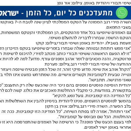
שימי תבורי ויהודית באומן. צילום: אור גפן
בשבי החמאס.
גם האמנים שיופיעו בכל אחד מהטקסים, הן הממלכתי והן
טקס המשפחות
,
הטקס הרשמי, שבחרו לדבריה להתעלם משימי.
זועמת בשבילו. יהודית באומן ושימי תבורי,צילום: קוקו
"אני ממש רותחת ובטוחה שאלה שבחרו בזמרים שיופיעו בטקס הזיכרון הלאו
"זו לא הפעם הראשונה ששימי תבורי כותב מכתב למירי, להיכנס לרשימת ה
פרוטקציה, והנה מכאיבים לזמר אהוב ומפנים עורף. מדוע? למה לא להיות
ההודעה של שימי תבורי למירי רגב,צילום: מערכת
"הקהל אוהב את שימי. מדוע מיקי זוהר, זה שכל הזמן מבטיח שינסה ויעזור
נטייה טבעית לקומבינות וקשרים אישיים. מה שמתרחש כמעט אינו תלוי בא
שאני מרגישה. תתבישו".
יהודית הוסיפה פוסטים נוספים בהם ניכר היה שהכעס שלה רק התעצם: "מדוב
בתקשורת, במודעות, כי מקבלי ההחלטות מאכזבים את כולנו. קשה לכם להר
"כל המדינה הזו קומבינות. גועל נפש, להקיא
"
בהמשך לפוסטים הזועמים, פנינו ליהודית בניסיון להבין את השתלשלות ה
בלב הסערה. השרה מירי רגב,צילום: אורן בן חקון
"אני רותחת", אמרה לנו בפתח השיחה. "כל המדינה הזו קומבינות. ככה זה 
ההחלטות. הכל שם מבוסס על קומבינות".
למי בעצם הכעס שלך מופנה? כי הרשימה של האמנים שהתפרסמה היא זו ש
אחראי באופן ישיר לאמנים.