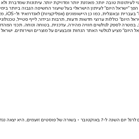
לעיתונות טובה יותר, מאוזנת יותר ומדויקת יותר. עיתונות שמדברת ולא צ
שלום. המהדורה המודפסת הראשונה פורסמה ב-30 ביולי 2007, וב-2010 הפך "ישראל היום" לעיתון הישראלי בעל שי
לחמנוביץ,
ל היום" כוללות ערוצי חדשות ודעות, תרבות ובידור, לייף סטייל, טכנולוגיה
ברית, במטרה לספק לגולשים חוויה מהירה, עדכנית, בטוחה ונוחה. תכני המה
ל היום" מציע לגולשי האתר הנחות ומבצעים על מוצרים ושירותים. ישראל 
דינה הזו קומבינות. ככה זה עובד וזו בושה"