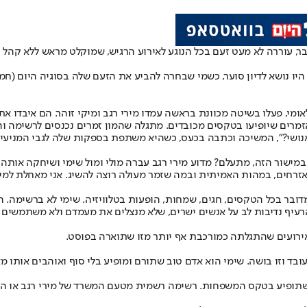
 היו נושא לדיון סוער, כשמי שבחרה להביע את הזעם שלה בסוגיה היום (ח
מי, פעלו בשיטה מכוונת בראשה עמדו מירי רגב ומיקי זוהר. הם איבדו א
זמרים שיופיעו בטקסים מכובדים. מתגלה שהמון זמרים נכנסים לרשימה ו
 אנושי?", המשיכה וכתבה בכעס, כשהיא משתפת בספקות שלה לגבי המניעי
 במישור הזה, מתעלם? מדוע מירי רגב עברה מולי ומול שימי ושיחקה אותה 
זרחים, במהות האמיתית ובמה שזמר מעולה רוצה להשיג. אני מאחלת למי 
ר בכל הטקסים, חגים, שמחות, הופעות בטלוויזיה. שימי לא ברשימה. המון
עיף נדיבות לב על אנשים ישרים, שלא מנצלים את מעמדם ולא משתמשים בק
אירועים שהתגלתה כמורכבת אף יותר מזו שתוארה בפוסט.
עובד וזו בושה. שימי הוא אדם טוב שתורם ומופיע בלי סוף ואוהבים אותו 
תופיע בטקס המשפחות. רשימה רשמית מטעם המשרד של מירי רגב או המע