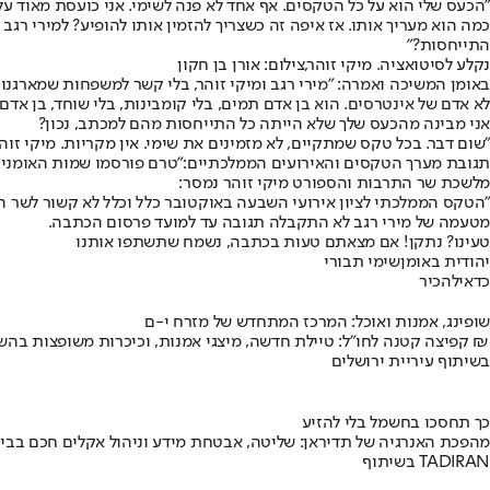
"הכעס שלי הוא על כל הטקסים. אף אחד לא פנה לשימי. אני כועסת מאוד על 
כמה הוא מעריך אותו. אז איפה זה כשצריך להזמין אותו להופיע? למירי רגב
התייחסות?"
נקלע לסיטואציה. מיקי זוהר,צילום: אורן בן חקון
באומן המשיכה ואמרה: "מירי רגב ומיקי זוהר, בלי קשר למשפחות שמארגנות
לא אדם של אינטרסים. הוא בן אדם תמים, בלי קומבינות, בלי שוחד, בן אדם 
אני מבינה מהכעס שלך שלא הייתה כל התייחסות מהם למכתב, נכון?
"שום דבר. בכל טקס שמתקיים, לא מזמינים את שימי. אין מקריות. מיקי זוה
תגובת מערך הטקסים והאירועים הממלכתיים:
"טרם פורסמו שמות האומני
מלשכת שר התרבות והספורט מיקי זוהר נמסר:
"הטקס הממלכתי לציון אירועי השבעה באוקטובר כלל וכלל לא קשור לשר 
מטעמה של מירי רגב לא התקבלה תגובה עד למועד פרסום הכתבה.
טעינו? נתקן! אם מצאתם טעות בכתבה, נשמח שתשתפו אותנו
יהודית באומן
שימי תבורי
כדאי
להכיר
שופינג, אמנות ואוכל: המרכז המתחדש של מזרח י-ם
קפיצה קטנה לחו"ל: טיילת חדשה, מיצגי אמנות, וכיכרות משופצות בהשקעה של 100 מיליון ₪
בשיתוף עיריית ירושלים
כך תחסכו בחשמל בלי להזיע
מהפכת האנרגיה של תדיראן: שליטה, אבטחת מידע וניהול אקלים חכם בבי
בשיתוף TADIRAN