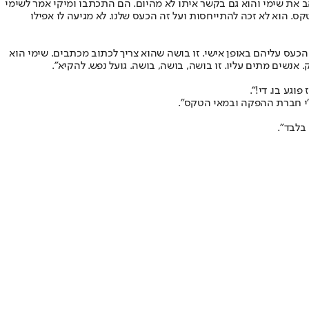
והב את שימי והוא גם בקשר איתו לא מהיום. הם התכתבו ומיקי אמר לשימי
ס. הוא לא זכה להתייחסות ועל זה הכעס שלנו. לא מגיעה לו אפילו
הכעס עליהם באופן אישי. זו בושה שהוא צריך לכתוב מכתבים. שימי הוא
 אנשים מתים עליו. זו בושה, בושה, בושה. גועל נפש. להקיא".
גע בו. די!".
י חברת ההפקה ובמאי הטקס".
בלבד".