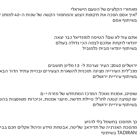
מאחורי הקלעים של הטעם הישראלי
איך אסם הפכה את תקופת הצנע והמחסור הקשה של שנות ה-40 למותג לאומי?
בשיתוף אסם
אתם עוד לא שם? הטיסה למונדיאל כבר יצאה
יונדאי לוקחת אתכם לבמה הכי גדולה בעולם
בשיתוף יונדאי מבית כלמוביל
ירושלים 2040: העיר נערכת ל- 1.5 מליון תושבים
מנכ"לית העירייה מציגה תוכנית להשארת הצעירים ובניית עתיד הדור הבא
בשיתוף עיריית ירושלים
שופינג, אמנות ואוכל: המרכז המתחדש של מזרח י-ם
קפיצה קטנה לחו"ל: טיילת חדשה, מיצגי אמנות, וכיכרות משופצות בהשקעה של 100 מיליון ₪
בשיתוף עיריית ירושלים
כך תחסכו בחשמל בלי להזיע
מהפכת האנרגיה של תדיראן: שליטה, אבטחת מידע וניהול אקלים חכם בבי
בשיתוף TADIRAN