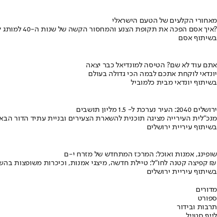
מאחורי הקלעים של הטעם הישראלי
איך אסם הפכה את תקופת הצנע והמחסור הקשה של שנות ה-40 למותג לאומי?
בשיתוף אסם
אתם עוד לא שם? הטיסה למונדיאל כבר יצאה
יונדאי לוקחת אתכם לבמה הכי גדולה בעולם
בשיתוף יונדאי מבית כלמוביל
ירושלים 2040: העיר נערכת ל- 1.5 מליון תושבים
מנכ"לית העירייה מציגה תוכנית להשארת הצעירים ובניית עתיד הדור הבא
בשיתוף עיריית ירושלים
שופינג, אמנות ואוכל: המרכז המתחדש של מזרח י-ם
קפיצה קטנה לחו"ל: טיילת חדשה, מיצגי אמנות, וכיכרות משופצות בהשקעה של 100 מיליון ₪
בשיתוף עיריית ירושלים
מדורים
ספורט
תרבות ובידור
לייף סטייל