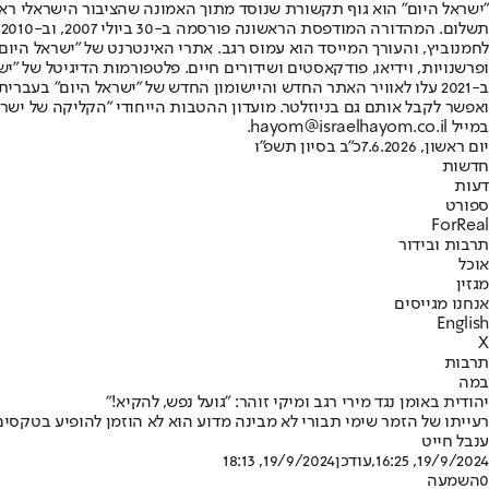
"ישראל היום" הוא גוף תקשורת שנוסד מתוך האמונה שהציבור הישראלי ראוי 
ת
ופרשנויות, וידיאו, פודקאסטים ושידורים חיים. פלטפורמות הדיגיטל של "ישרא
ב-2021 עלו לאוויר האתר החדש והיישומון החדש של "ישראל היום" בע
ואפשר לקבל אותם גם בניוזלטר. מועדון ההטבות הייחודי "הקליקה של ישרא
במייל hayom@israelhayom.co.il.
יום ראשון, 7.6.2026
כ"ב בסיון תשפ"ו
חדשות
דעות
ספורט
ForReal
תרבות ובידור
אוכל
מגזין
אנחנו מגייסים
English
X
תרבות
במה
יהודית באומן נגד מירי רגב ומיקי זוהר: "גועל נפש, להקיא!"
רעייתו של הזמר שימי תבורי לא מבינה מדוע הוא לא הוזמן להופיע בטקסים לרגל יום השנה ל-7 באוקטובר • בשורה של פוסטים זועמים, היא יצאה נגד מארגני הטקסים • "כל המ
ענבל חייט
19/9/2024, 16:25
,עודכן
19/9/2024, 18:13
0
השמעה