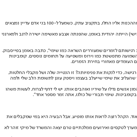
השרה מירי רגב הממונה על הטקס הממלכתי לציון שנה לטבח ה-7 באוקטובר, עוררה לא מעט זעם בכל הנוגע לאירוע הרגיש, שמוקלט מראש ללא קהל וההכנות אליו החלו, בתקציב עתק, כשמעל ל-100 בני אדם עדיין נמצאים
מישי) הייתה יהודית באומן, שהפנתה אצבע מאשימה ישירה לרגב ולמארגני
ת רגישותם לזמרים שמעוררים השראה כמו שימי", כתבה באומן בפייסבוק.
השמועה מתפשטת כמו וירוס ומשפיעה על תחומים נוספים. קומבינות
ם העומדים מאחורי בחירת הזמרים.
רגישה, כדי לנקות את פנימיותה? זו הנטייה שלה ושל מקבלי החלטות,
שהעליב את שימי שייעלב בעצמו ויספק עוגן לתשומת הלב שלי ולמה
 אנשים גדלו על שיריו ואוהבים אותו. יש לי דחף לצרוח, לעשות משהו
ומבינות. שימי תבורי של כולנו, אתה זמר מספר אחד".
מאוד. הקהל רוצה לראות אותו מופיע, אבל הבעיה היא במי שמקבלים את
רך לטקסים ואירועים ממלכתיים טרם יצאה והמשרד של מיקי זוהר לא