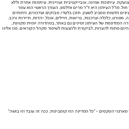
ועקת. עיתונות אמינה, אובייקטיבית ועניינית. עיתונות אחרת וללא
עור החשיפה הגבוה ביותר בימי חול. מו"ל העיתון היא ד"ר מרים אדלסון. העורך הראשי הוא עמר
 והעורך המייסד הוא עמוס רגב. אתרי האינטרנט של "ישראל היום" בעברית ובאנגלית, כמו כן היישומונים (אפליקציות) לאנדרואיד ול-iOS, מציגים חדשות מסביב לשעון, תוכן בלעדי, מבזקים ועדכונים, ניתוחים
, ספורט, כלכלה וצרכנות, בריאות, חיילים, אוכל, יהדות, תיירות ורכב.
דורה המודפסת של העיתון זמינים גם באתר, במהדורה יומית מקוונת,
היום פתוח להערות, לביקורת ולהצעות לשיפור מקהל הקוראים. פנו אלינו