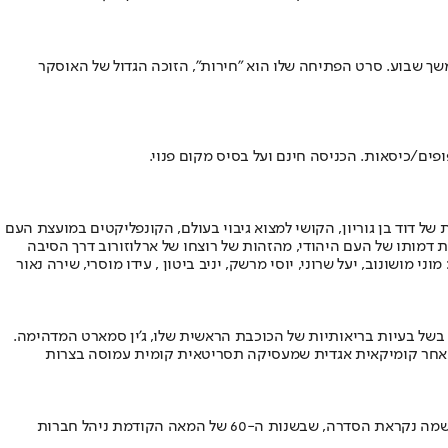
משך שבוע. סרט הפתיחה שלו הוא "חירות", הזוכה הגדול של האוסקר
ים/כיסאות. הכניסה חינם ועל בסיס מקום פנוי.
וד בן גוריון, הקושי למצוא גיבוי בעולם, הקונפליקטים במועצת העם
דמותו של העם היהודי, מהזהות של רוצחו של ארלוזורוב דרך הסיבה
מושונוב, יעל שרוני, יוסי מרשק, יניב ביטון , עידו מוסרי, שירה נאור
של בעיות בריאותיות של הכוכבת הראשית שלו, ג'ין סמארט המדהימה.
 אחר קומיקאית אגדית שמעסיקה תסריטאית קומית עמוסה בצרות
דרמה דרום קוריאנית חדשה ומדוברת, שבה מככב קאנג הו סונג, הזכור לטובה מיצירת המופת "פרזיטים". בסדרה החדשה הוא מגלם את הדמות שעל שמה נקראת הסדרה, שבשנות ה-60 של המאה הקודמת ניהל חברות