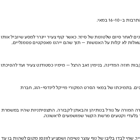
16-1 במאי.
אחר סיום שלטונות של סיזר. כאשר קוף צעיר ייגרר למסע שיוביל אותו
אלות לא קלות על האנושות – תוך שהם ייהנו מאפקטים פנומנליים,
גש בעקבות חוזה המדינה, בנימין זאב הרצל – מימיו כסטודנט צעיר ועד להפיכתו
ת חברי הביטלס כלהקה, הופך לזמן לצפייה – לראשונה אחרי יותר מ-50 שנה מאז עלה לאקרנים. בתמיכתו של במאי הסרט המקורי מייקל לינדסי-הוג, חברת
חמאס על מוצב נחל עוז עד לקבלת הבשורה המורה על גורל בנותיהן והבאתן לקבורה. התצפיתניות שהיו במשמרת
וד בלעדי וקטעים מרשת הקשר שמושמעים לראשונה.
 שחי לבדו בליבו של נוף עוצר נשימה ושמציע לוונסן מקום לשהות בו עד