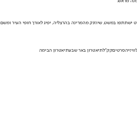
מנה מראש.
לות ובחיילי צה"ל. מאות כלי שיט ישתתפו במשט, שיוזנק מהמרינה בהרצליה, יפיג לאורך חופי העיר ומשם
ויזיה
סרטים
קק"ל
תיאטרון באר שבע
תיאטרון הבימה