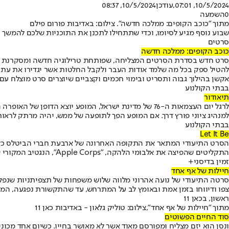
10/5/2024, 07:01
,עודכן
10/5/2024, 08:37
0
השמעה
מתוך "כוכב הקופים: ממלכה חדשה". צילום: באדיבות פורום פילם
שבוע נוסף מגיע לסיומו, וכדי שתתחילו לתכנן את התוכניות שלכם להמשך השבו
סרטים
כוכב הקופים: ממלכה חדשה
סרט חדש בסדרת הסרטים המצליחה, שפותחת טרילוגיה חדשה ומסקרנת במיו
להטיל ספק בכל מה שלמד אודות העבר ולקבל החלטות אשר יגדירו את עתיד 
אקשן בהילוך גבוה ותסריט ובימוי חכמים וקצביים שיוצרים סרט מוצלח ע
בבתי הקולנוע
תיאודור
לרגל יום העצמאות ה-76 של מדינת ישראל, המופע יוצא 
למנהיג ציוני פורץ דרך. אם המופע הפך לתופעה של ממש, יהיה מרתק לראות
בבתי הקולנוע
Let It Be
התקליטים שהפיצה את אלבומי הלהקה, "Apple Corps", הנגטיב המקורי של הסרט שוחזר – תהליך שבו בוצע רימאסטר לסאונד שלו.
זמין בדיסני+
חיילות של אף אחד
צפו ודיווחו בזמן אמת ובאומץ לב על המתרחש, עד שהתקשורת נפגעה, המס
ראשון, בכאן 11
מתוך "חיילות של אף אחד",צילום: טוליק גלאון - באדיבות כאן 11
סוד החיים הפשוטים
ונסן הוא יזם מצליח ומפורסם מאוד אשר לא מאושר בחייו. כשיום אחד מכו