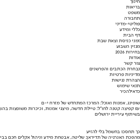
חינוך
בריאות
משפט
תחבורה
פוליטי-מדיני
כללי ומידע
דף הבית
זמני כניסת וצאת שבת
מגזין השבוע
בחירות 2026
אודות
צור קשר
נבחרת הכתבים והפרשנים
מדיניות פרטיות
הצהרת נגישות
תנאי שימוש
כדאי
להכיר
שופינג, אמנות ואוכל: המרכז המתחדש של מזרח י-ם
קפיצה קטנה לחו"ל: טיילת חדשה, מיצגי אמנות, וכיכרות משופצות בהשקעה של 100 מיליון ₪
בשיתוף עיריית ירושלים
כך תחסכו בחשמל בלי להזיע
מהפכת האנרגיה של תדיראן: שליטה, אבטחת מידע וניהול אקלים חכם בבי