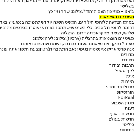
העצמאות הן רק חלק מהפעילויות שיתקיימו ב"אנו – מוזיאון העם היהודי
בשלישי
ב"אנו - מוזיאון העם היהודי",צילום: שחר וזיו כץ
משט יום העצמאות
בסימן ה
דרומה לחופי תל אביב. כלי השיט שישתתפו באירוע יעוטרו בסרטים צהובי
שלישי, יציאה מחוף אכדיה דרום, הרצליה
משט יום העצמאות בהרצליה (ארכיון),צילום: לירון אלמוג
טעינו? נתקן! אם מצאתם טעות בכתבה, נשמח שתשתפו אותנו
אנה פרנק
אריק איינשטיין
בנימין זאב הרצל
ברידג'רטון
גבעת חלפון אינה עונה
מדורים
ספורט
תרבות ובידור
לייף סטייל
אוכל
תיירות
טכנולוגיה ומדע
הורוסקופ
ForReal
מגזין השבוע
דעות
חדשות בארץ
חדשות בעולם
פוליטי
ביטחוני