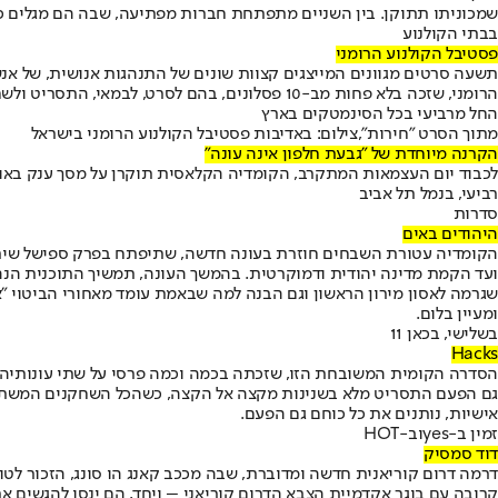
שמכוניתו תתוקן. בין השניים מתפתחת חברות מפתיעה, שבה הם מגלים כי
בבתי הקולנוע
פסטיבל הקולנוע הרומני
תשעה סרטים מגוונים המייצגים קצוות שונים של התנהגות אנושית, של אנשי
הרומני, שזכה בלא פחות מב-10 פסלונים, בהם לסרט, לבמאי, התסריט ולשחקנים הטובים ביותר.
החל מרביעי בכל הסינמטקים בארץ
מתוך הסרט "חירות",צילום: באדיבות פסטיבל הקולנוע הרומני בישראל
הקרנה מיוחדת של "גבעת חלפון אינה עונה"
לכבוד יום העצמאות המתקרב, הקומדיה הקלאסית תוקרן על מסך ענק באוויר
רביעי, בנמל תל אביב
סדרות
היהודים באים
הקומדיה עטורת השבחים חוזרת בעונה חדשה, שתיפתח בפרק ספישל שיתמקד
ועד הקמת מדינה יהודית ודמוקרטית. בהמשך העונה, תמשיך התוכנית הנה
שגרמה לאסון מירון הראשון וגם הבנה למה שבאמת עומד מאחורי הביטוי "אנשי
ומעיין בלום.
בשלישי, בכאן 11
Hacks
הסדרה הקומית המשובחת הזו, שזכתה בכמה וכמה פרסי על שתי עונותיה 
גם הפעם התסריט מלא בשנינות מקצה אל הקצה, כשהכל השחקנים המשתתפ
אישיות, נותנים את כל כוחם גם הפעם.
זמין ב-
yes
וב-
HOT
דוד סמסיק
קרובה עם בוגר אקדמיית הצבא הדרום קוריאני – ויחד, הם ינסו להגשים א