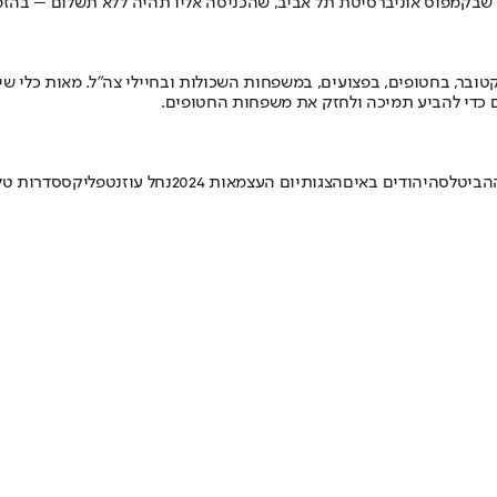
" שבקמפוס אוניברסיטת תל אביב, שהכניסה אליו תהיה ללא תשלום – בהז
צדעה ללוחמי חיל הים, המשט השנה יוקדש לתמיכה בנפגעי 7 באוקטובר, בחטופים, בפצועים, במשפחות השכו
ם כדי להביע תמיכה ולחזק את משפחות החטופים.
הביטלס
היהודים באים
הצגות
יום העצמאות 2024
נחל עוז
נטפליקס
סדרות טלו