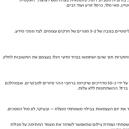
 מתרחש בקיץ 1973, אז עודד, בוהמיין תל אביבי, מתאהב ברחל, בורגנית מסביון. רונה, פזמונאית בעלת נפש רעועה, "האקסית
ין, מאי מלר, כרמל זורע ועוד רבים.
במתחם ייחודי המשתרע על פני כ-1,500 מ"ר תוצג תערוכה הכוללת מידע עשיר ומעניין (לכל הגילים!) על עולם החרקים, זאת בנוסף לכ-20 מיצגים ריאליסטיים בגובה של 3-2 מטרים של חרקים עצומים. לצד מסכי מידע,
 וחוקרות תוך שהם ישתמשו בציוד מדעי ויגלו בעצמם את התשובות לחלק
ארגון "מסע ישראלי" יוציא במהלך יום הזיכרון לחללי מערכות ישראל ונפגעי פעולות האיבה מסעות חינוכיים בהר הרצל בסימן "מדינה שיוצאת ממשבר" על ידי כ-50 מדריכים שיקיימו ברחבי ההר סיורים למבקרים, שבמהלכם
 ברזל. ההשתתפות ללא עלות.
ביר את יום העצמאות בבילוי משפחתי מוצלח – ובעיקר, לא מול המסכים.
ת משפחתי ועמדת צילום שתאפשר לשחזר את מעמד החתימה על מגילת