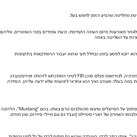
ון מחליטה שהגיע הזמן לחפש בעל.
ר מאורעות סיום העונה הקודמת, וכעת עומדים בפני השוטרים, אליהם
ות על השליטה באזור.
, הוא ייצא למסע בזמן ובחלל תוך שהוא יעבור הרפתקאות בתקופות
מיני סדרה בכיכובם של זוכה האמי ג'ון לגוויזאמו ושל חני פירסטנברג הישראלית המתרחשת בשנות ה-50 בארה"ב, אשר עוסקת, בין היתר, בדיכוי ובמיזוגיניה. לגוויזאמו מגלם סוכן FBI לטיני המתכחש לזהותו ופירסטנברג
במה בעלה מעורב ואיך הוא אחראי לזוועות שלא ידעה עליהן. הסדרה
גם אם להקת הרוק האמריקנית הזו אינה נמצאת בשיאה המסחרי כפי שהייתי לפני כעשור, אין זה אומר שהיא עדיין לא יוצרת שירים טובים, לפחות בהסתמך על הסינגלים שיצאו מהאלבום טרם צאתו, בהם "Mustang". הלהקה
, שאף הפיק את אלבומו האחרון של הארי סטיילס (ועבד גם עם מיילי סיירוס, שון מנדס,
 אחר מאשר עם עמיר לב, למעט "ילד זהב", אותו כתב לבדו. העובדה שהוא גם חתום לבדו על כל לחני והפקת