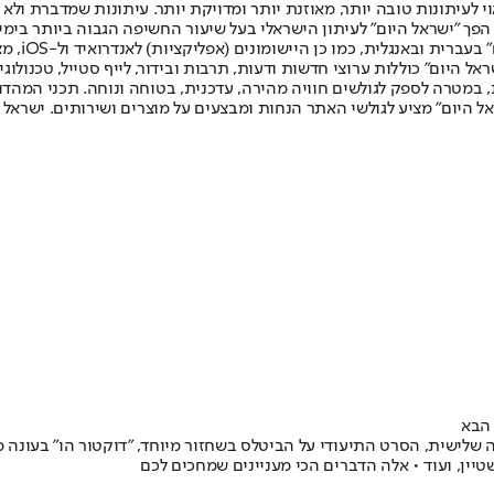
לעיתונות טובה יותר, מאוזנת יותר ומדויקת יותר. עיתונות שמדברת ולא צ
שלום. המהדורה המודפסת הראשונה פורסמה ב-30 ביולי 2007, וב-2010 הפך "ישראל היום" לעיתון הישראלי בעל שי
לחמנוביץ,
ל היום" כוללות ערוצי חדשות ודעות, תרבות ובידור, לייף סטייל, טכנולוגיה
ברית, במטרה לספק לגולשים חוויה מהירה, עדכנית, בטוחה ונוחה. תכני המה
ל היום" מציע לגולשי האתר הנחות ומבצעים על מוצרים ושירותים. ישראל 
 הבא
בעונה חדשה, הרצל מגיע למסך הגדול, Hacks חוזרת בעונה שלישית, הסרט התיעודי על הביטלס בשחזו
טיין, ועוד • אלה הדברים הכי מעניינים שמחכים לכם