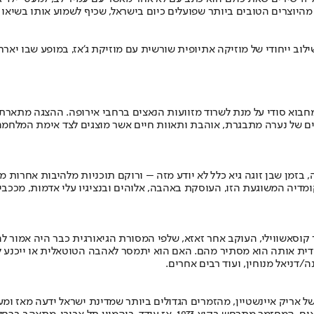
היוצרים הטובים ביותר שפועלים כיום בישראל, שכיף לשמוע אותו בשיאו ה
וב ייחודי של מוזיקה אתיופית שורשית עם מוזיקת ג'אז, במופע שבו יארח
חבוא סודי על מנת לשרוד מזוועות הנאצים ברחבי אירופה. ההצגה מתא
ם של נערה מתבגרת, אוהבת ותאוות חיים אשר מוצגים לצד אימת המלחמה
זמן שבן זוגה גיא כלל לא יודע מזה – ורוקם תוכניות מלהיבות אחרות מש
קומדיה המשוגעת הזו, העוסקת באהבה, אלוהים ובנציגיו עלי אדמות, מככבי
סאשווילי, העוקב אחר זאזא, שלפי המסורת הגיאורגית כבר היה אמור להיו
 סודית אותה הוא מסתיר מהם. האם הוא יתמסר לאהבה הטוטאלית או ייכנע
ה/דניאל מנוחין, ועוד רבים אחרים.
אריק איינשטיין, מהזמרים הגדולים ביותר שמדינת ישראל ידעה מאז ומעולם