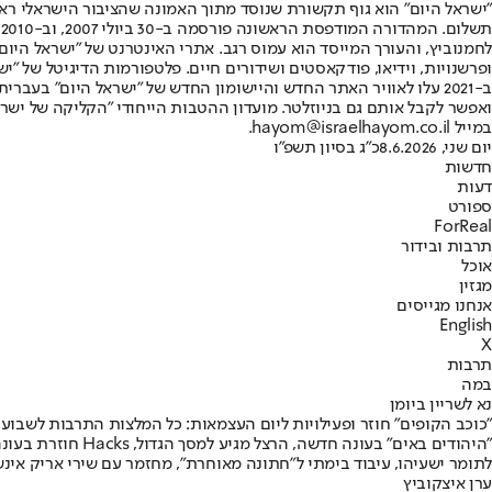
"ישראל היום" הוא גוף תקשורת שנוסד מתוך האמונה שהציבור הישראלי ראוי 
ת
ופרשנויות, וידיאו, פודקאסטים ושידורים חיים. פלטפורמות הדיגיטל של "ישרא
ב-2021 עלו לאוויר האתר החדש והיישומון החדש של "ישראל היום" בע
ואפשר לקבל אותם גם בניוזלטר. מועדון ההטבות הייחודי "הקליקה של ישרא
במייל hayom@israelhayom.co.il.
יום שני, 8.6.2026
כ"ג בסיון תשפ"ו
חדשות
דעות
ספורט
ForReal
תרבות ובידור
אוכל
מגזין
אנחנו מגייסים
English
X
תרבות
במה
נא לשריין ביומן
"כוכב הקופים" חוזר ופעילויות ליום העצמאות: כל המלצות התרבות לשבוע
"היהודים באים" 
לתומר ישעיהו, עיבוד בימתי ל"חתונה מאוחרת", מחזמר עם שירי אריק אינש
ערן איצקוביץ