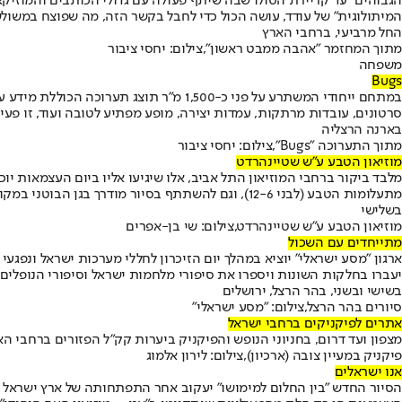
המיתולוגית" של עודד, עושה הכול כדי לחבל בקשר הזה, מה שפוצח במשולש רו
החל מרביעי, ברחבי הארץ
מתוך המחזמר "אהבה ממבט ראשון",צילום: יחסי ציבור
משפחה
Bugs
סרטונים, עובדות מרתקות, עמדות יצירה, מופע מפתיע לטובה ועוד, זו פע
בארנה הרצליה
מתוך התערוכה "Bugs",צילום: יחסי ציבור
מוזיאון הטבע ע"ש שטיינהרדט
מלבד ביקור ברחבי המוזיאון התל אביב, אלו שיגיעו אליו ביום העצמאות
מתעלומות הטבע (לבני 12-6), וגם להשתתף בסיור מודרך בגן הבוטני במקום, המשתרע על פני כ-34 דונם (מגיל 5 ומעלה).
בשלישי
מוזיאון הטבע ע"ש שטיינהרדט,צילום: שי בן-אפרים
מתייחדים עם השכול
יעברו בחלקות השונות ויספרו את סיפורי מלחמות ישראל וסיפורי הנופל
בשישי ובשני, בהר הרצל, ירושלים
סיורים בהר הרצל,צילום: "מסע ישראלי"
אתרים לפיקניקים ברחבי ישראל
מצפון ועד דרום, בחניוני הנופש והפיקניק ביערות קק"ל הפזורים ברחבי הא
פיקניק במעיין צובה (ארכיון),צילום: לירון אלמוג
אנו ישראלים
הסיור החדש "בין החלום למימושו" יעקוב אחר התפתחותה של ארץ ישראל