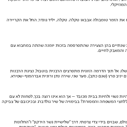
מוזיקלי.
 את הזמר טומבולה אבבאו טקלה. טקלה, יליד גונדר, החל את הקריירה
רת שנתיים בהן הצעירה שהתפרסמה בזכות יומנה שהתה במחבוא עם
 והמאבק לחיים.
לו. אל תוך הדרמה הזוגית מתפרצים הרבנית בוטבול, נציגת הרבנות
ם יניב פרץ (שגם כתב), סער שני, שירה נתן ורונית אברהמוף-שפירא.
ת נשוי ולחיות בבית מכובד – אך הוא אינו רוצה בכך, לפחות לא עם
 ללחצי המשפחה והמסורת? בבימויה של שיר גולדברג ובכיכובם של צביקה
, שבוים בידי צדי צרפתי. דרך "שלישיית גשר הירקון" ו"החלונות