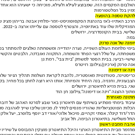
האלבום המקסים הזה, שמבוצע לעילא ולעילא, מוכיחה כי ישעיהו הוא אחד מ
זמין בכל הפלטפורמות
להקת טספה בהופעה
הרכב האתיו-ג'אז בהנהגת הסקסופוניסט-זמר-מלחין אבטה בריהון מציג שיל
המוזיקלית שלו עוד באתיופיה, והצטרף לטספה עם עלייתו ארצה ב-2022.
שלישי, בבית הקונפדרציה, ירושלים
במה
יומנה של אנה פרנק
בימי מלחמת העולם השנייה, נערה יהודייה ומשפחתה נאלצים להסתתר במ
משפחתה, על שלל רגעי הפחד והשמחה, התקווה ואובדנה, הלבטים והקשיי
שישי-רביעי, בבית הספר למשחק "בית צבי", רמת גן
אנה פרנק (ארכיון),צילום: רויטרס
וינה או דימונה
כריסטינה, סטודנטית מאוסטריה, נלהבת לקראת השלמת תהליך הגיור שלה, ב
הצבעונית, וחנניה, בנה היחיד והמיוחד, אותו היא רוצה לחתן בכל מחיר. ב
שני, בבית מזיא לתיאטרון, ירושלים
מתוך ההצגה "וינה או דימונה",צילום: חן הוד
חתונה מאוחרת
עיבוד בימתי מפתיע בשיתוף עם תיאטרון באר שבע לסרטו האהוב של דובר קו
הכלות הפוטנציאליות שהוריו מנסים לסדר לו, מכיוון שליבו שייך לאהובה
הדר/דוד קיגלר, אסתי זקהיים, מיכאל אלוני/אורי דב יוסף בלופרב, יעל אלקנ
החל משלישי, בתיאטרון הבימה, תל אביב
אהבה ממבט ראשון
מחזמר מבית התיאטרון הארצי והיכל התיאטרון מוצקין המבוסס על שיריו של 