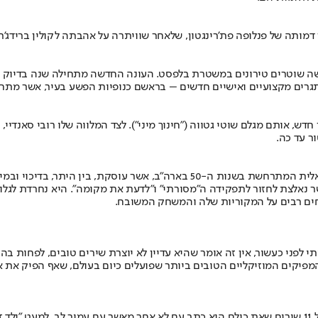
תה של פנלופה פת'רינגטון, שלאחר שוויתרה על אהבתה לקולין ברידג'רט
שוטרים טירונים במשטרת בלפסט. העונה החדשה מתחילה שנה בדיוק לאח
גרים מקצועיים ואישיים חדשים – בראשם כנופיות הפשע בעיר, אשר מתחר
, אותם מגלם שוטי גטווה ("חינוך מיני"). לצד המלווה שלו רובי סאנדיי
ר עד כה.
לצת לחזור לתפקידה ה"מסורתי" ו"לדעת את מקומה". היא נחרדת לגלות 
ים רבים על המקוריות שלה והמשחק המשובח.
Can We Plea" שמו, עם קיד הארפון, מהמפיקים המוזיקליים הטובים ביותר שפועלים כיום בעולם
הזמר-יוצר המוצלח חוזר באלבומו החדש והתשיעי "בסוף זה אנשים", שכולל 11 שירים שאת כולם הוא כתב עם לא