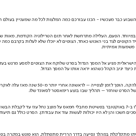
ע כבר מעכשיו - הכנו עבורכם כמה המלצות לכל מה שמעניין בעולם התרבות ב-0
חד. הפעם, העלילה מתרחשת לאחר תום הטרילוגיה הקודמת, מאות שנים ל
הקופים לצד בני האנוש כאחד, הצופים לא יוכלו שלא לעלות בקרבם כמה ש
ם משמעות אמיתית.
הדופן של האופרה הישראלית מגיע אל המסך הגדול בסרט שלוקח את הצופים למסע מר
 כיצד יגיב הקהל כשהוא יראה אותו על המסך הגדול.
הסרט התיעודי המתאר את התקופה האחרונה של ארבע
סרטה התיעודי של נועה אהרוני מלווה שלוש משפחות של תצפיתניות שנפלו ב-7 באוקטובר בפשיטת מחבלי 
כים חשכו והן לא היו יכולות לעשות עוד את עבודתן. הסרט כולל גם תיע
ניתו מתקלקלת במהלך נסיעה בדרך הררית מתפתלת, הוא פוגש במקרה בפייר,