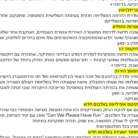
רביעי, בדיסני+
ברידג'רטון
סדרת הדרמה המצליחה חוזרת בעונתה השלישית והמצופה, שתעקוב אחר דמו
חמישי, בנטפליקס
אורות כחולים
עונה חדשה לדרמת המשטרה האירית עטורת השבחים, העוקבת אחר שלושה 
מצטרף שוטר חדש שהמוטיבציה והאינטרסים שלו אינם ברורים לחלוטין, את
זמין ב-
yes
דוקטור הו
עונה חדשה ומסקרנת לסדרת המדע הבדיוני הוותיקה, שחוזרת עם דוקטור חדש
ובעולמות שסועי קרבות – תוך שהם פוגשים באויב החזק ביותר של הדוקטו
שבת, בדיסני+
המסך הירוק
מגלמת את אשתו הסובלת, אישה שעשתה חיל במלחמת העולם השנייה אשר נא
עשתה את בכורתה העולמית בפסטיבל טרייבקה היוקרתי, שבו זכתה לשבח
חמישי, ב-
yes
מוזיקה
קינגס אוף ליאון באלבום חדש
עבדה על האלבום, " se Have Fun
לייקי לי ועוד). התוצאה, אין ספק, תהיה מסקרנת במיוחד.
זמין בכל הפלטפורמות
תומר ישעיהו באלבום חדש