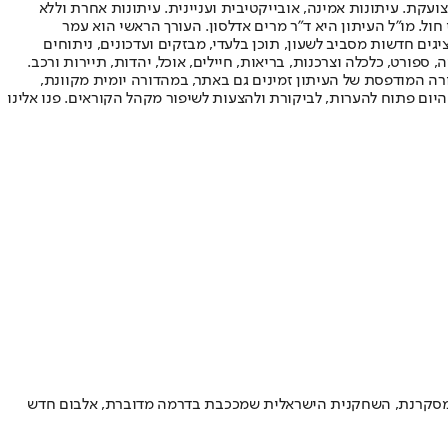
ועקת. עיתונות אמינה, אובייקטיבית ועניינית. עיתונות אחרת וללא
עור החשיפה הגבוה ביותר בימי חול. מו"ל העיתון היא ד"ר מרים אדלסון. העורך הראשי הוא עמר
 והעורך המייסד הוא עמוס רגב. אתרי האינטרנט של "ישראל היום" בעברית ובאנגלית, כמו כן היישומונים (אפליקציות) לאנדרואיד ול-iOS, מציגים חדשות מסביב לשעון, תוכן בלעדי, מבזקים ועדכונים, ניתוחים
, ספורט, כלכלה וצרכנות, בריאות, חיילים, אוכל, יהדות, תיירות ורכב.
דורה המודפסת של העיתון זמינים גם באתר, במהדורה יומית מקוונת,
היום פתוח להערות, לביקורת ולהצעות לשיפור מקהל הקוראים. פנו אלינו
ר מיוחד, "דוקטור הו" בעונה מסקרנת, השחקנית הישראלית שמככבת בדרמה מדוברת, אלבום חדש