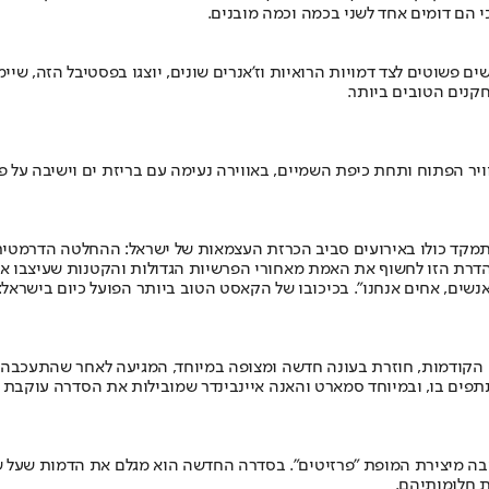
 הם דומים אחד לשני בכמה וכמה מובנים.
ם פשוטים לצד דמויות הרואיות וז'אנרים שונים, יוצגו בפסטיבל הזה, שיי
 הפתוח ותחת כיפת השמיים, באווירה נעימה עם בריזת ים וישיבה על פופ
 כולו באירועים סביב הכרזת העצמאות של ישראל: ההחלטה הדרמטית של ד
דרת הזו לחשוף את האמת מאחורי הפרשיות הגדולות והקטנות שעיצבו את 
ם, אחים אנחנו". בכיכובו של הקאסט הטוב ביותר הפועל כיום בישראל: מוני 
הקודמות, חוזרת בעונה חדשה ומצופה במיוחד, המגיעה לאחר שהתעכבה ב
ים בו, ובמיוחד סמארט והאנה איינבינדר שמובילות את הסדרה עוקבת
ת חלומותיהם.