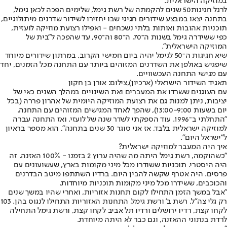
במוזיקה הישראלית.
לרגל חגיגות
50 שנים להקמתה של רשת גימל, שלימים הפכה לכאן גימל
,
בתחנה יצאו במבצע שידורים חגיגי שבו יחזירו לשידור שדרנים מיתולוגיים,
תוכניות אהובות ואותות בלתי נשכחים - ואפילו רצועת מוזיקה לועזית,
כפי ששידרה גימל בשנות ה־70, ה־80 וה־90, עד שהפכה ל"בית של
המוזיקה הישראלית".
שיא חגיגות ה־50 לגימל יהיה ביום חמישי הקרוב, במרתון שידורים מיוחד
שיפגיש באולפן את השדרנים המזוהים ביותר עם התחנה מכל הזמנים, יחד
עם מגישי התחנה העכשוויים.
תאגיד השידור הישראלי (ארכיון),צילום: אורן בן חקון
עם העוגנים ששרדו את המעברים ואת השינויים במהלך השנים כאי של
יציבות, ניתן למנות גם את רצועת המוזיקה היומית של אהרון פררה (בכל
יום בשעות 13:00-9:00), שהפך לאחד המגישים המזוהים עם התחנה.
"התחלתי ב־1996. עוד הספקתי לשדר שנה של לועזי, ואז התחנה עברה
למוזיקה ישראלית בלבד, אז אני סוגר 30 שנים בתחנה", הוא מספר בראיון
ל"ישראל היום".
איך היה המעבר למוזיקה ישראלית?
"כשהוקמה, רשת גימל היתה מה שהיה ערוץ 2 בזמנו - 100% האזנה. זה
היה היסטרי. תוכניות ששודרו מכל מיני מקומות בארץ, שעשועונים עם
פרסים. היה אטרף שקשה להבין היום. ברדיו השתתפו מיטב הבדרנים
והכוכבים, ששידרו מכל מיני מקומות תוכניות מיוחדות.
"אבל במשך הזמן התחילו לקום תחנות אזוריות, ואחרי שהיו במשך שנים
רק גלי צה"ל, רשת ב' ורשת גימל, התחנות האזוריות התחילו לנגוס בהן. 103
לקחו קצת, רדיו ירושלים ורדיו תל אביב לקחו קצת, ורשת גימל התחילה
לרדת בנתוני ההאזנה, וגם כבר לא היתה מיוחדת.