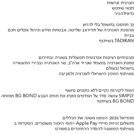
הצהרת נגישות
תנאי שימוש
כדאי
להכיר
כך תחסכו בחשמל בלי להזיע
מהפכת האנרגיה של תדיראן: שליטה, אבטחת מידע וניהול אקלים חכם
בבית
בשיתוף TADIRAN
מבטיחים רציפות אנרגטית תפעולית בשגרה ובחירום
פסגת האנרגיה במעמד שגריר ארה"ב, שר האנרגיה ובכירי התעשייה
בישראל ובעולם
בשיתוף המכון הישראלי לאנרגיה ולסביבה
הסוד לקירות נקיים ללא כתמים נחשף
מומחה BG BOND עושה סדר על המדפים ומציג את מותג הצבע SIMPLY
בשיתוף BG BOND
מונדיאל 2026: הטוטו משנה את הכללים
יחסי הימור משופרים, הפקדות ב-Apple Pay ותשלום זכיות מיידי
בשיתוף המועצה להסדר ההימורים בספורט