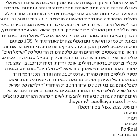
"ישראל היום" הוא גוף תקשורת שנוסד מתוך האמונה שהציבור הישראלי
ראוי לעיתונות טובה יותר, מאוזנת יותר ומדויקת יותר. עיתונות שמדברת
ולא צועקת. עיתונות אמינה, אובייקטיבית ועניינית. עיתונות אחרת וללא
תשלום. המהדורה המודפסת הראשונה פורסמה ב-30 ביולי 2007, וב-2010
הפך "ישראל היום" לעיתון הישראלי בעל שיעור החשיפה הגבוה ביותר בימי
חול. מו"ל העיתון היא ד"ר מרים אדלסון. העורך הראשי הוא עמר לחמנוביץ,
והעורך המייסד הוא עמוס רגב. אתרי האינטרנט של "ישראל היום" בעברית
ובאנגלית, כמו כן היישומונים (אפליקציות) לאנדרואיד ול-iOS, מציגים
חדשות מסביב לשעון, תוכן בלעדי, מבזקים ועדכונים, ניתוחים ופרשנויות,
וידיאו, פודקאסטים ושידורים חיים. פלטפורמות הדיגיטל של "ישראל היום"
כוללות ערוצי חדשות ודעות, תרבות ובידור, לייף סטייל, טכנולוגיה, ספורט,
כלכלה וצרכנות, בריאות, חיילים, אוכל, יהדות, תיירות ורכב. ב-2021 עלו
לאוויר האתר החדש והיישומון החדש של "ישראל היום" בעברית, במטרה
לספק לגולשים חוויה מהירה, עדכנית, בטוחה ונוחה. תכני המהדורה
המודפסת של העיתון זמינים גם באתר, במהדורה יומית מקוונת, ואפשר
לקבל אותם גם בניוזלטר. מועדון ההטבות הייחודי "הקליקה של ישראל
היום" מציע לגולשי האתר הנחות ומבצעים על מוצרים ושירותים. ישראל
היום פתוח להערות, לביקורת ולהצעות לשיפור מקהל הקוראים. פנו אלינו
במייל hayom@israelhayom.co.il.
יום שני, 15.6.2026
ל' בסיון תשפ"ו
חדשות
דעות
ספורט
ForReal
תרבות ובידור