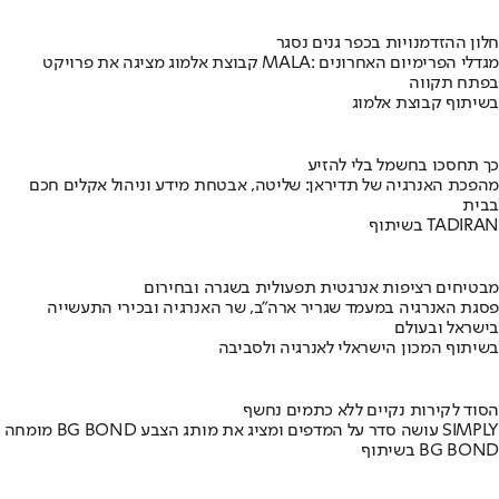
חלון ההזדמנויות בכפר גנים נסגר
קבוצת אלמוג מציגה את פרויקט MALA: מגדלי הפרימיום האחרונים
בפתח תקווה
בשיתוף קבוצת אלמוג
כך תחסכו בחשמל בלי להזיע
מהפכת האנרגיה של תדיראן: שליטה, אבטחת מידע וניהול אקלים חכם
בבית
בשיתוף TADIRAN
מבטיחים רציפות אנרגטית תפעולית בשגרה ובחירום
פסגת האנרגיה במעמד שגריר ארה"ב, שר האנרגיה ובכירי התעשייה
בישראל ובעולם
בשיתוף המכון הישראלי לאנרגיה ולסביבה
הסוד לקירות נקיים ללא כתמים נחשף
מומחה BG BOND עושה סדר על המדפים ומציג את מותג הצבע SIMPLY
בשיתוף BG BOND