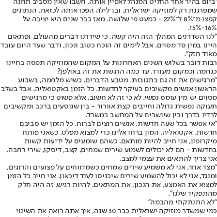
"ביום בהיר אחד החליט המנהל לאפיין אותה. חשבו שאין מסביב תחנה
שמפרגנת רק למוזיקה ישראלית, ובן־לילה הפכו אותה לכזאת. הנתונים
קפצו מ־8% ל־22% - כמעט פי שלושה. מאז כבר שנים היא יציבה על
16%-15%.
"לנו השדרנים המהלך הזה היה קשה, כי שידרנו דברים מהעולם, ופתאום
היינו במין סד מסוים. אבל לימים זה הוכח כטוב ונכון, ודבר שעד היום עובד
מאוד חזק".
רבות דובר בשלוש השנים האחרונות על המקום שהמוזיקה תפסה בחיינו
כנחמה וכמקום מעודד. עד כמה הרגשת את זה באולפן?
"מרגישים את זה גם בתגובות. מטבע הדברים, כשיש מלחמה, בשבוע
הראשון אנשים מקשיבים בעיקר לחדשות. כל הזמן באקטואליה. אבל בשלב
מסוים יש מין עומס נפשי. לא כי זה לא חשוב, אלא פשוט כי מרגישים
תעוקה נפשית גדולה וחייבים קצת אוורור - בין שנוסעים ברכב ומקשיבים
לרדיו בדרך ובין שיושבים על המחשב במשרד.
"אי אפשר בכל שעה חדשות. אנשים רוצים לברוח. כל הזמן יש סביבם
חדשות, אקטואליה. המון ברחו אלינו כדי למצוא מפלט. כשאני פותח
מיקרופון, אני חייב להיות מותאם. כשהם שומעים על ידיעות קשות
בחדשות - הם לא יכולים לשמוע שירים שמחים, קצב, דיסקו, שירי רחבה.
אני צריך להתאים את עצמי למצב.
"מצד אחד, אני לא משמיע שירים שמחים כשמדווחים על פצועים והרוגים,
ומנגד, אני לא יכול להשמיע שירים שיכניסו לעוד דיכאון. אני חייב כל הזמן
למצוא את האמצע, את הנכון, את המתאים, להיות רגיש. זה היה חלק
מהתפקיד שלנו".
"לא התנתקתי מהבמה"
כמי שמשדר מוזיקה ישראלית כבר 30 שנה, איך אתה רואה את השינוי