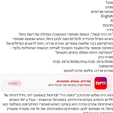
אוכל
מגזין
אנחנו מגייסים
English
X
תרבות
רדיו
"זה היה קשה": האמת מאחורי המהפכה הגדולה של רשת גימל
האיש הגדול מהרדיו: לרגל 50 שנה לכאן גימל, האיש שנמצא מאחורי
המיקרופון כבר שלושה עשורים, אהרון פררה, חוזר לרגעים הגדולים של
התחנה ומספר על המעבר המבורך לשידור רצועות ישראליות בלבד •
"המוזיקה היתה מפלט בימים הקשים"
מאיה כהן
15/6/2026, 11:22
,עודכן
15/6/2026, 11:22
0
השמעה
אהרון פררה. צילום: מיכה לובטון
הוא היה שליש מההרכב "הופה היי" לצד
יגאל בשן
ואבי דור, גידל דורות של
ילדים והופיע בקדם־
אירוויזיון
, בפסטיגל ובהצגות - אבל ב־30 השנים
האחרונות אהרון פררה הוא בעיקר האיש מאחורי המיקרופון באולפני כאן
גימל, זה שמתווך לכם, המאזינים והמאזינות, את כל מה שקורה ומעניין