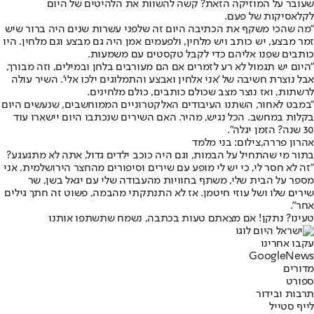
שעובר על המוזיקה הזאת? קשה להשוות את הלהיטים של היום
לקלאסיקות של פעם.
"מה שהכי משקף את הכתיבה היום זה שלפני עשרות שנים היה ברור שיש
זמר מבצע, יש כותב ויש מלחין, ולפעמים אמן היה גם מבצע וגם מלחין. היו
כותבים שפנו אליהם כדי לקבל טקסטים עם משמעות.
"היום יש תגמול לא רע לזמרים אם הם מעורבים בלחן ובמילים, וזה מבורך,
אבל נוצרת חשיבה של 'אני אלחין ואבצע והתמלוגים ילכו אלי'. השיר עולה
לרשתות, ואז נוצר מצב שכולם כותבים, כולם מלחינים.
"במבט לאחור, השתנו העיבודים האלקטרוניים הממוחשבים, שנעשים היום
בקלות במחשב. הכל נגיש, מהיר. האם השירים שנכתבו היום יישארו עוד
30 שנה? הזמן יגלה".
אהרון פררה,צילום: בני מלמד
בתור מי שהתחיל על הבמות, וגם היה כוכב ילדים גדול, אתה לא מתגעגע?
"זה לא חסר לי, כי יש לי מופע עם שירים וסיפורים מהחצר הירושלמית. אני
מספר על הבית שלי, משתף בחוויות מהעבודה שלי עם יגאל בשן, שר
שירים שלו ושל עוזי חיטמן. אז לא התנתקתי מהבמה, פשוט זה חתך גילים
אחר".
טעינו? נתקן! אם מצאתם טעות בכתבה, נשמח שתשתפו אותנו
עקבו אחרינו
G
o
o
g
l
e
News
מדורים
ספורט
תרבות ובידור
לייף סטייל