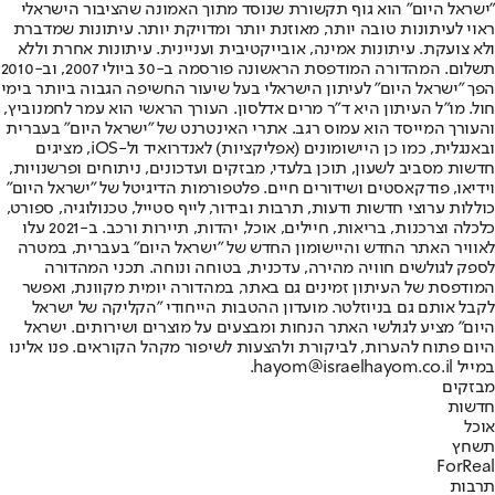
"ישראל היום" הוא גוף תקשורת שנוסד מתוך האמונה שהציבור הישראלי
ראוי לעיתונות טובה יותר, מאוזנת יותר ומדויקת יותר. עיתונות שמדברת
ולא צועקת. עיתונות אמינה, אובייקטיבית ועניינית. עיתונות אחרת וללא
תשלום. המהדורה המודפסת הראשונה פורסמה ב-30 ביולי 2007, וב-2010
הפך "ישראל היום" לעיתון הישראלי בעל שיעור החשיפה הגבוה ביותר בימי
חול. מו"ל העיתון היא ד"ר מרים אדלסון. העורך הראשי הוא עמר לחמנוביץ,
והעורך המייסד הוא עמוס רגב. אתרי האינטרנט של "ישראל היום" בעברית
ובאנגלית, כמו כן היישומונים (אפליקציות) לאנדרואיד ול-iOS, מציגים
חדשות מסביב לשעון, תוכן בלעדי, מבזקים ועדכונים, ניתוחים ופרשנויות,
וידיאו, פודקאסטים ושידורים חיים. פלטפורמות הדיגיטל של "ישראל היום"
כוללות ערוצי חדשות ודעות, תרבות ובידור, לייף סטייל, טכנולוגיה, ספורט,
כלכלה וצרכנות, בריאות, חיילים, אוכל, יהדות, תיירות ורכב. ב-2021 עלו
לאוויר האתר החדש והיישומון החדש של "ישראל היום" בעברית, במטרה
לספק לגולשים חוויה מהירה, עדכנית, בטוחה ונוחה. תכני המהדורה
המודפסת של העיתון זמינים גם באתר, במהדורה יומית מקוונת, ואפשר
לקבל אותם גם בניוזלטר. מועדון ההטבות הייחודי "הקליקה של ישראל
היום" מציע לגולשי האתר הנחות ומבצעים על מוצרים ושירותים. ישראל
היום פתוח להערות, לביקורת ולהצעות לשיפור מקהל הקוראים. פנו אלינו
במייל hayom@israelhayom.co.il.
מבזקים
חדשות
אוכל
תשחץ
ForReal
תרבות