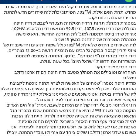
רדיו חיפה מתרחב ורוכש את רדיו קול הים האדום. בכך, הוא ממתג אותו
מחדש תחת השם אילת, 102FM. המיתוג יכלול לוח שידורים חדש לתחנת
הרדיו האהובה והוותיקה.
במסגרת המהלך, תחנת הרדיו האילתית תצטרף לקבוצת רדיו חיפה,
הכוללת את רדיו חיפה 107.5, רדיו 99.5 חם אש ו
רדיו תל אביב
102FM.
אורית שירן ביטון תתמנה למנכ"לית התחנה החדשה. היא שימשה
כמנהלת המכירות של התחנה במשך 15 שנים.
לוח השידורים החדש של אילת 102FM כולל שמות ותיקים וחדשים: דניאל
ציוני וקרין קבסה בבוקר, גל רבינו עם תוכנית חדשה ב-12:00 בצהריים,
דידי הררי בצהריים ו"מגהמיקס". בנוסף, התחנה הצטרפה לתחנות
המשדרות את חדשות "ישראל היום" בכל שעה עגולה.
דידי הררי,צילום: קוקו
האחראים ומובילים את המהלך מטעם רדיו חיפה הם דן ארנון ודולב
נישליס.
מרדיו חיפה נמסר: "שמחים על האפשרות לצרף תחנה נוספת לקבוצת
התחנות שלנו. ישנן לא מעט נקודות משותפות בין העשייה היומיומית שלנו
לזו של הרדיו באילת. אנו משוכנעים שמאזינינו באילת ייהנו מרדיו מקומי,
מקצועי ואיכותי, ובקצב המתאים ביותר לעיר האהובה".
רוני אלגרנטי, מבעלי רדיו קול הים האדום לשעבר, אמר: "קול הים האדום
הוקמה כבר בשנת 1995, והיא אחת מחמש התחנות שזכו במכרזי הגל
הראשון שהוציאה הרשות השנייה לטלוויזיה ולרדיו. הייתה לנו הזכות
להיות ממייסדי ענף הרדיו האזורי בישראל ולהקים תחנה מואזנת
ואיכותית. אני לא יכול לחשוב על רוכש טוב יותר לתחנה ולעתידה. אני
משוכנע שדני ארנון ודולב נישליס ביחד עם אורית ועובדי התחנה, יובילו