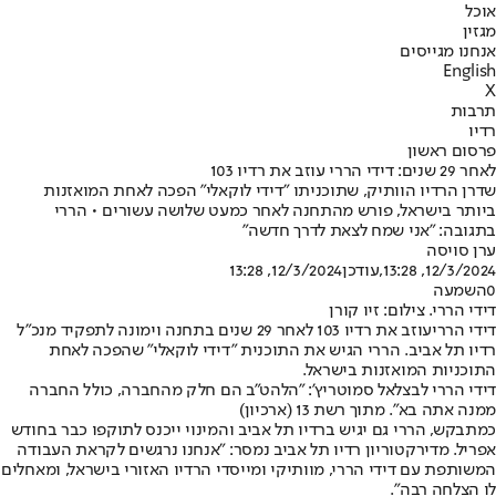
אוכל
מגזין
אנחנו מגייסים
English
X
תרבות
רדיו
פרסום ראשון
לאחר 29 שנים: דידי הררי עוזב את רדיו 103
שדרן הרדיו הוותיק, שתוכניתו "דידי לוקאלי" הפכה לאחת המואזנות
ביותר בישראל, פורש מהתחנה לאחר כמעט שלושה עשורים • הררי
בתגובה: "אני שמח לצאת לדרך חדשה"
ערן סויסה
12/3/2024, 13:28
,עודכן
12/3/2024, 13:28
0
השמעה
דידי הררי. צילום: זיו קורן
דידי הררי
עוזב את רדיו 103 לאחר 29 שנים בתחנה וימונה לתפקיד מנכ"ל
רדיו תל אביב. הררי הגיש את התוכנית "דידי לוקאלי" שהפכה לאחת
התוכניות המואזנות בישראל.
דידי הררי לבצלאל סמוטריץ': "הלהט"ב הם חלק מהחברה, כולל החברה
ממנה אתה בא". מתוך רשת 13 (ארכיון)
כמתבקש, הררי גם יגיש ברדיו תל אביב והמינוי ייכנס לתוקפו כבר בחודש
אפריל. מדירקטוריון רדיו תל אביב נמסר: "אנחנו נרגשים לקראת העבודה
המשותפת עם דידי הררי, מוותיקי ומייסדי הרדיו האזורי בישראל, ומאחלים
לו הצלחה רבה".