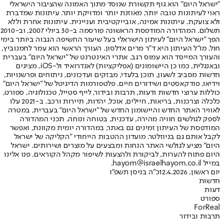
"ישראל היום" הוא גוף תקשורת שנוסד מתוך האמונה שהציבור הישראלי
ראוי לעיתונות טובה יותר, מאוזנת יותר ומדויקת יותר. עיתונות שמדברת
ולא צועקת. עיתונות אמינה, אובייקטיבית ועניינית. עיתונות אחרת וללא
תשלום. המהדורה המודפסת הראשונה פורסמה ב-30 ביולי 2007, וב-2010
הפך "ישראל היום" לעיתון הישראלי בעל שיעור החשיפה הגבוה ביותר בימי
חול. מו"ל העיתון היא ד"ר מרים אדלסון. העורך הראשי הוא עמר לחמנוביץ,
והעורך המייסד הוא עמוס רגב. אתרי האינטרנט של "ישראל היום" בעברית
ובאנגלית, כמו כן היישומונים (אפליקציות) לאנדרואיד ול-iOS, מציגים
חדשות מסביב לשעון, תוכן בלעדי, מבזקים ועדכונים, ניתוחים ופרשנויות,
וידיאו, פודקאסטים ושידורים חיים. פלטפורמות הדיגיטל של "ישראל היום"
כוללות ערוצי חדשות ודעות, תרבות ובידור, לייף סטייל, טכנולוגיה, ספורט,
כלכלה וצרכנות, בריאות, חיילים, אוכל, יהדות, תיירות ורכב. ב-2021 עלו
לאוויר האתר החדש והיישומון החדש של "ישראל היום" בעברית, במטרה
לספק לגולשים חוויה מהירה, עדכנית, בטוחה ונוחה. תכני המהדורה
המודפסת של העיתון זמינים גם באתר, במהדורה יומית מקוונת, ואפשר
לקבל אותם גם בניוזלטר. מועדון ההטבות הייחודי "הקליקה של ישראל
היום" מציע לגולשי האתר הנחות ומבצעים על מוצרים ושירותים. ישראל
היום פתוח להערות, לביקורת ולהצעות לשיפור מקהל הקוראים. פנו אלינו
במייל hayom@israelhayom.co.il.
יום ראשון, 12.4.2026
כ"ה בניסן תשפ"ו
חדשות
דעות
ספורט
ForReal
תרבות ובידור