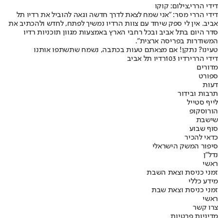
דידי הררי,צילום: קוקו
דידי הררי מסר: "אני שמח לצאת לדרך חדשה וגאה להוביל את רדיו תל
אביב. אין לי ספק שיחד עם צוות הרדיו נמשיך לפתח, לחדש ולהכתיב את
סדר היום בתל אביב ובכל רחבי הארץ באמצעות מגוון תוכניות רדיו
המשודרות בפריסה ארצית".
טעינו? נתקן! אם מצאתם טעות בכתבה, נשמח שתשתפו אותנו
דידי הררי
רדיו 103
רדיו תל אביב
מדורים
ספורט
דעות
תרבות ובידור
לייף סטייל
הורוסקופ
שישבת
סוף שבוע
כדאי להכיר
סיפור המשק הישראלי
נדל"ן
ראשי
זמני כניסת וצאת השבת
מידע כללי
זמני כניסת וצאת שבת
ראשי
צרו קשר
מדיניות פרטיות