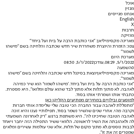
אוכל
מגזין
אנחנו מגייסים
English
X
תרבות
מוזיקה
מארינה מקסימיליאן: "אני כותבת הרבה על בית ועל ביחד"
צפו: הזמרת והיוצרת משחררת שיר חדש שכתבה והלחינה בשם "מישהו
לשמור"
מערכת היום
5/1/2022, 08:29
,עודכן
5/1/2022, 08:30
0
השמעה
מארינה מקסימיליאן
יוצאת בסינגל חדש שכתבה והלחינה בשם "מישהו
לשמור".
"אני כותבת הרבה על בית ועל ביחד. 'מישהו לשמור' הוא שיר כמיהה
לאהבה. לא מתוך תלות אלא מתוך לבד שהוא עולם ומלואו", היא מספרת.
כתבתי אותו ושמרתי אותו בסוד.
למופעים ובילויים במחירים מפתיעים הקליקו כאן
"מתפללת לאהבה עבור החברה הכי טובה שלי שלימדה אותי חברות
וקרבה מהי. אחרי שנים שהשיר נשמר בסוד, תפילותיי נענו והיא זוכה
לאהבה הטובה שחיכינו לה", היא משתפת ברגש. "רק לאחרונה השמעתי
לה ולאהובתה את השיר לראשונה. הלוואי ששיר התפילה הזה יחבר ויאחד
לבבות נוספים.לא מתוך מקום של תלות, אלא שני עולמות עשירים ומלאים
שמפרים זה את זו".