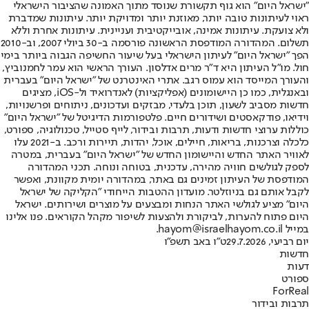
"ישראל היום" הוא גוף תקשורת שנוסד מתוך האמונה שהציבור הישראלי
ראוי לעיתונות טובה יותר, מאוזנת יותר ומדויקת יותר. עיתונות שמדברת
ולא צועקת. עיתונות אמינה, אובייקטיבית ועניינית. עיתונות אחרת וללא
תשלום. המהדורה המודפסת הראשונה פורסמה ב-30 ביולי 2007, וב-2010
הפך "ישראל היום" לעיתון הישראלי בעל שיעור החשיפה הגבוה ביותר בימי
חול. מו"ל העיתון היא ד"ר מרים אדלסון. העורך הראשי הוא עמר לחמנוביץ,
והעורך המייסד הוא עמוס רגב. אתרי האינטרנט של "ישראל היום" בעברית
ובאנגלית, כמו כן היישומונים (אפליקציות) לאנדרואיד ול-iOS, מציגים
חדשות מסביב לשעון, תוכן בלעדי, מבזקים ועדכונים, ניתוחים ופרשנויות,
וידיאו, פודקאסטים ושידורים חיים. פלטפורמות הדיגיטל של "ישראל היום"
כוללות ערוצי חדשות ודעות, תרבות ובידור, לייף סטייל, טכנולוגיה, ספורט,
כלכלה וצרכנות, בריאות, חיילים, אוכל, יהדות, תיירות ורכב. ב-2021 עלו
לאוויר האתר החדש והיישומון החדש של "ישראל היום" בעברית, במטרה
לספק לגולשים חוויה מהירה, עדכנית, בטוחה ונוחה. תכני המהדורה
המודפסת של העיתון זמינים גם באתר, במהדורה יומית מקוונת, ואפשר
לקבל אותם גם בניוזלטר. מועדון ההטבות הייחודי "הקליקה של ישראל
היום" מציע לגולשי האתר הנחות ומבצעים על מוצרים ושירותים. ישראל
היום פתוח להערות, לביקורת ולהצעות לשיפור מקהל הקוראים. פנו אלינו
במייל hayom@israelhayom.co.il.
יום רביעי, 29.7.2026
ט"ו באב תשפ"ו
חדשות
דעות
ספורט
ForReal
תרבות ובידור