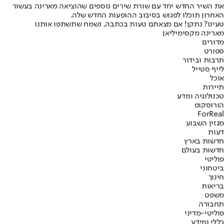
את השיר החדש יחד עם שורת שירים נוספים שהוציאה מארינה בעשור
האחרון תוכלו לפגוש בסיבוב ההופעות החדש שלה.
טעינו? נתקן! אם מצאתם טעות בכתבה, נשמח שתשתפו אותנו
מארינה מקסימיליאן
מדורים
ספורט
תרבות ובידור
לייף סטייל
אוכל
תיירות
טכנולוגיה ומדע
הורוסקופ
ForReal
מגזין השבוע
דעות
חדשות בארץ
חדשות בעולם
פוליטי
ביטחוני
חינוך
בריאות
משפט
תחבורה
פוליטי-מדיני
כללי ומידע