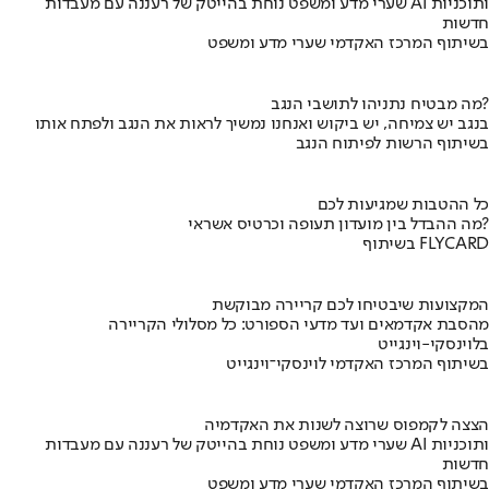
שערי מדע ומשפט נוחת בהייטק של רעננה עם מעבדות AI ותוכניות
חדשות
בשיתוף המרכז האקדמי שערי מדע ומשפט
מה מבטיח נתניהו לתושבי הנגב?
בנגב יש צמיחה, יש ביקוש ואנחנו נמשיך לראות את הנגב ולפתח אותו
בשיתוף הרשות לפיתוח הנגב
כל ההטבות שמגיעות לכם
מה ההבדל בין מועדון תעופה וכרטיס אשראי?
בשיתוף FLYCARD
המקצועות שיבטיחו לכם קריירה מבוקשת
מהסבת אקדמאים ועד מדעי הספורט: כל מסלולי הקריירה
בלוינסקי-וינגייט
בשיתוף המרכז האקדמי לוינסקי־וינגייט
הצצה לקמפוס שרוצה לשנות את האקדמיה
שערי מדע ומשפט נוחת בהייטק של רעננה עם מעבדות AI ותוכניות
חדשות
בשיתוף המרכז האקדמי שערי מדע ומשפט