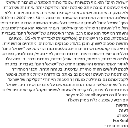
"ישראל היום" הוא גוף תקשורת שנוסד מתוך האמונה שהציבור הישראלי
ראוי לעיתונות טובה יותר, מאוזנת יותר ומדויקת יותר. עיתונות שמדברת
ולא צועקת. עיתונות אמינה, אובייקטיבית ועניינית. עיתונות אחרת וללא
תשלום. המהדורה המודפסת הראשונה פורסמה ב-30 ביולי 2007, וב-2010
הפך "ישראל היום" לעיתון הישראלי בעל שיעור החשיפה הגבוה ביותר בימי
חול. מו"ל העיתון היא ד"ר מרים אדלסון. העורך הראשי הוא עמר לחמנוביץ,
והעורך המייסד הוא עמוס רגב. אתרי האינטרנט של "ישראל היום" בעברית
ובאנגלית, כמו כן היישומונים (אפליקציות) לאנדרואיד ול-iOS, מציגים
חדשות מסביב לשעון, תוכן בלעדי, מבזקים ועדכונים, ניתוחים ופרשנויות,
וידיאו, פודקאסטים ושידורים חיים. פלטפורמות הדיגיטל של "ישראל היום"
כוללות ערוצי חדשות ודעות, תרבות ובידור, לייף סטייל, טכנולוגיה, ספורט,
כלכלה וצרכנות, בריאות, חיילים, אוכל, יהדות, תיירות ורכב. ב-2021 עלו
לאוויר האתר החדש והיישומון החדש של "ישראל היום" בעברית, במטרה
לספק לגולשים חוויה מהירה, עדכנית, בטוחה ונוחה. תכני המהדורה
המודפסת של העיתון זמינים גם באתר, במהדורה יומית מקוונת, ואפשר
לקבל אותם גם בניוזלטר. מועדון ההטבות הייחודי "הקליקה של ישראל
היום" מציע לגולשי האתר הנחות ומבצעים על מוצרים ושירותים. ישראל
היום פתוח להערות, לביקורת ולהצעות לשיפור מקהל הקוראים. פנו אלינו
במייל hayom@israelhayom.co.il.
יום רביעי, 3.6.2026
י"ח בסיון תשפ"ו
חדשות
דעות
ספורט
ForReal
תרבות ובידור