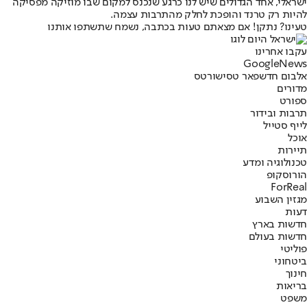
ישראלי, אחד הגדולים שיש לנו כרגע שנכנס למקום שבו מוזיקה מפסיקה
להיות רק טרנד והופכת לחלק מהתרבות עצמה.
טעינו? נתקן! אם מצאתם טעות בכתבה, נשמח שתשתפו אותנו
עקבו אחרינו
G
o
o
g
l
e
News
אלבום חדש
פאר טסי
שורטס
מדורים
ספורט
תרבות ובידור
לייף סטייל
אוכל
תיירות
טכנולוגיה ומדע
הורוסקופ
ForReal
מגזין השבוע
דעות
חדשות בארץ
חדשות בעולם
פוליטי
ביטחוני
חינוך
בריאות
משפט