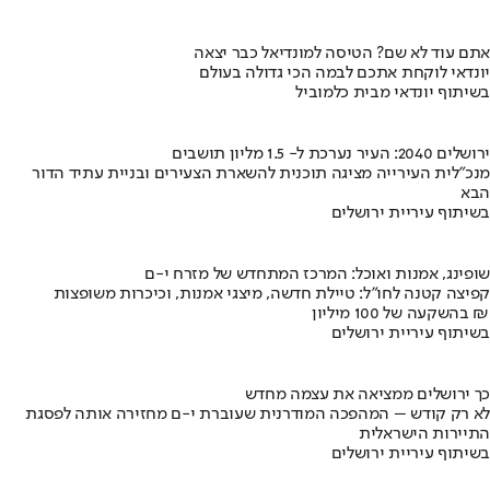
אתם עוד לא שם? הטיסה למונדיאל כבר יצאה
יונדאי לוקחת אתכם לבמה הכי גדולה בעולם
בשיתוף יונדאי מבית כלמוביל
ירושלים 2040: העיר נערכת ל- 1.5 מליון תושבים
מנכ"לית העירייה מציגה תוכנית להשארת הצעירים ובניית עתיד הדור
הבא
בשיתוף עיריית ירושלים
שופינג, אמנות ואוכל: המרכז המתחדש של מזרח י-ם
קפיצה קטנה לחו"ל: טיילת חדשה, מיצגי אמנות, וכיכרות משופצות
בהשקעה של 100 מיליון ₪
בשיתוף עיריית ירושלים
כך ירושלים ממציאה את עצמה מחדש
לא רק קודש – המהפכה המודרנית שעוברת י-ם מחזירה אותה לפסגת
התיירות הישראלית
בשיתוף עיריית ירושלים