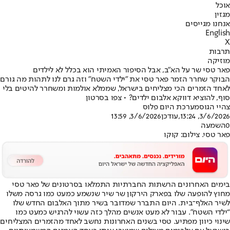
אוכל
מגזין
אנחנו מגייסים
English
X
תרבות
מוזיקה
פאר טסי שר על הא״ב, אבל הסיפור האמיתי הוא בכלל לא לילדים
הבוקר שחרר הזמר פאר טסי את "ילדי השטח" וזה גרם לנו לתהות מה גורם
לאחד הזמרים הכי מצליחים בישראל, שממלא אולמות ומשחרר להיטים בלי
סוף, להוציא דווקא אלבום ילדים? • צפו בסרטון
צהיי הגוס
מערכת היום פלוס
3/6/2026, 13:24
,עודכן
3/6/2026, 13:59
0
השמעה
פאר טסי. צילום: קוקו
בימים האחרונים הרשתות החברתיות התמלאו בסרטונים של פאר טסי
מחוץ להופעה שלו בפארק הירקון שר שיר שנשמע כמעט כמו גרסה משלו
לשיר האלף־בית. היום התברר שמדובר בשיר מתוך האלבום החדש שלו
“ילדי השטח”. עבור לא מעט אנשים מהלך כזה עשוי להרגיש כמעט כמו
שינוי כיוון מפתיע. טסי בשנים האחרונות נחשב לאחד מהזמרים המצליחים