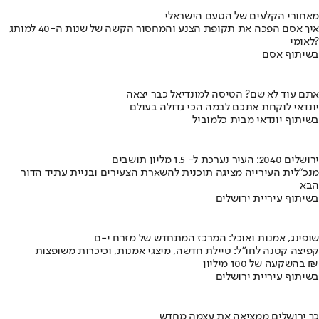
מאחורי הקלעים של הטעם הישראלי
איך אסם הפכה את תקופת הצנע והמחסור הקשה של שנות ה-40 למותג
לאומי?
בשיתוף אסם
אתם עוד לא שם? הטיסה למונדיאל כבר יצאה
יונדאי לוקחת אתכם לבמה הכי גדולה בעולם
בשיתוף יונדאי מבית כלמוביל
ירושלים 2040: העיר נערכת ל- 1.5 מליון תושבים
מנכ"לית העירייה מציגה תוכנית להשארת הצעירים ובניית עתיד הדור
הבא
בשיתוף עיריית ירושלים
שופינג, אמנות ואוכל: המרכז המתחדש של מזרח י-ם
קפיצה קטנה לחו"ל: טיילת חדשה, מיצגי אמנות, וכיכרות משופצות
בהשקעה של 100 מיליון ₪
בשיתוף עיריית ירושלים
כך ירושלים ממציאה את עצמה מחדש