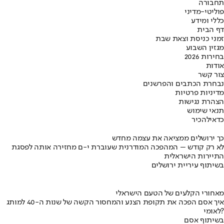
תחבורה
פוליטי-מדיני
כללי ומידע
דף הבית
זמני כניסת וצאת שבת
מגזין השבוע
בחירות 2026
אודות
צור קשר
נבחרת הכתבים והפרשנים
מדיניות פרטיות
הצהרת נגישות
תנאי שימוש
כדאי
להכיר
כך ירושלים ממציאה את עצמה מחדש
לא רק קודש – המהפכה המודרנית שעוברת י-ם מחזירה אותה לפסגת
התיירות הישראלית
בשיתוף עיריית ירושלים
מאחורי הקלעים של הטעם הישראלי
איך אסם הפכה את תקופת הצנע והמחסור הקשה של שנות ה-40 למותג
לאומי?
בשיתוף אסם