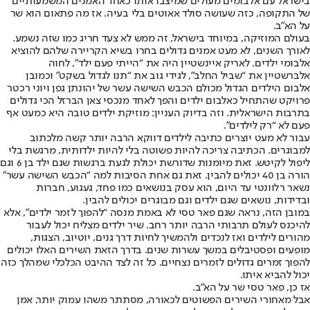
בישראל עם אלבומים מעולים שמיצבו אותו כאחד האמנים המשמעותיים
של התקופה, כזה שעושה סולד אאוטים בלי בעיה. אז מה פתאום הוא שר
על הא״ב.
בעולם המוזיקה, במיוחד בישראל, זה ממש לא צעד חריג כמו שזה נשמע.
לאורך השנים, לא מעט אמנים גדולים בחרו בשיא הקריירה שלהם להוציא
אלבומי ילדים. לאריק איינשטיין היה את “הייתי פעם ילד”, לחוה
אלברשטיין את “שביל החלב”, לגידי גוב את “תנו לגדול בשקט” וכמובן
אלבום הילדים הגדול מכולם הכבש השישה עשר של יהונתן גפן ויוני רכטר
פרויקט שהתחיל כאלבום ילדים והפך לאחד מנכסי צאן הברזל הכי גדולים
בתרבות הישראלית. וזה בדיוק העניין: מוזיקת ילדים טובה היא כמעט אף
פעם לא “רק לילדים”.
עבור לא מעט יוצרים כתיבה לילדים דווקא הרבה יותר קשה מלכתוב
למבוגרים. הכתיבה צריכה להיות פשוטה בלי להיות ילדותית, מרגשת בלי
ליפול לקיטש. זאת מיומנות שדורשת יכולת לגעת ברגשות שגם ילד בן 6 וגם
הורה בן 40 יכולים להבין. זאת גם אחת הסיבות למה “הכבש השישה עשר”
נשאר רלוונטי עד היום, הוא עסק בנושאים כמו פחד, געגוע, חברות
ובדידות, נושאים שגם ילדים וגם מבוגרים יכולים להבין.
במובן הזה, נראה שגם פאר טסי לא באמת מנסה “להפוך לזמר ילדים”, אלא
להיכנס לעולם תרבותי הרבה יותר רחב. שיר ילדים מצליח יכול לעבור
מהורים לילדים ואז לנכדים ולהמשיך לחיות דרך גנים, יוטיוב, הצגות,
מופעים ופסטיבלים במשך עשרות שנים. בדרך הזאת השירים האלו יכולים
להפוך זמרים גדולים לזמרים נצחיים. כל זה לצד ההיבט הכלכלי שמהלך כזה
יכול להביא איתו.
אז כן, פאר טסי שר על הא״ב.
אבל מאחורי השירים הפשוטים לכאורה, מסתתר משהו עמוק יותר, אמן