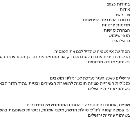
בחירות 2026
אודות
צור קשר
נבחרת הכתבים והפרשנים
מדיניות פרטיות
הצהרת נגישות
תנאי שימוש
כדאי
להכיר
הסוד של איינשטיין שיגדיל לכם את הפנסיה
הריבית דריבית עובדת לטובתכם רק אם תתחילו מוקדם. כך תבנו עתיד בט
בשיתוף מנורה מבטחים
ירושלים 2040:העיר נערכת ל1.5 מליון תושבים
מנכ"לית העירייה מציגה תוכנית להשארת הצעירים ובניית עתיד הדור הבא
בשיתוף עיריית ירושלים
שופינג, אמנות והיסטוריה - המרכז המתחדש של מזרח י-ם
קפיצה קטנה לחו"ל: טיילת חדשה, מיצגי אמנות, וכיכרות משופצות בהשקעה של 100 מיליון ₪
בשיתוף עיריית ירושלים