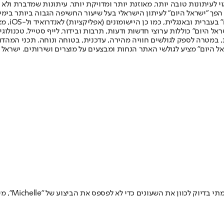
לעיתונות טובה יותר, מאוזנת יותר ומדויקת יותר. עיתונות שמדברת ולא צ
שלום. המהדורה המודפסת הראשונה פורסמה ב-30 ביולי 2007, וב-2010 הפך "ישראל היום" לעיתון הישראלי בעל שי
לחמנוביץ,
ל היום" כוללות ערוצי חדשות ודעות, תרבות ובידור, לייף סטייל, טכנולוגיה
ברית, במטרה לספק לגולשים חוויה מהירה, עדכנית, בטוחה ונוחה. תכני המה
ל היום" מציע לגולשי האתר הנחות ומבצעים על מוצרים ושירותים. ישראל 
הנציג הישרא