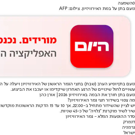
0
השמעה
נועם בתן על במת האירוויזיון. צילום: AFP
נועם בתן
יופיע הערב (שבת) בחצי הגמר הראשון של האירוויזיון ויעלה על 
עשויים לחול שינויים של הרגע האחרון שיקדימו או יעכבו את הביצוע.
נועם בתן חורך את הבמה באירוויזיון 2026| אורן כהן
מה צפוי בשידור חצי גמר האירוויזיון?
שיר לשיר מוקרנת "גלויה" של כ-45 שניות.
סדר ההופעות המלא - גמר האירוויזיון
דנמרק
גרמניה
ישראל