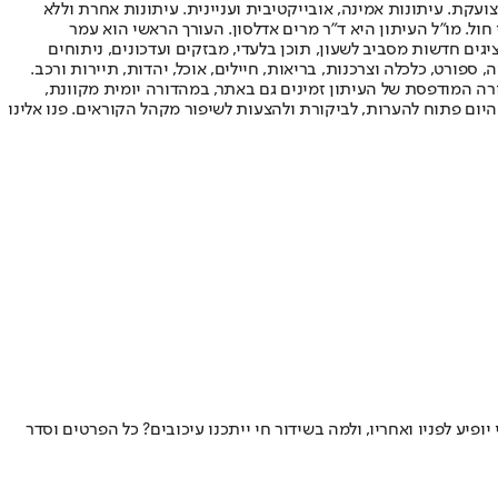
ועקת. עיתונות אמינה, אובייקטיבית ועניינית. עיתונות אחרת וללא
עור החשיפה הגבוה ביותר בימי חול. מו"ל העיתון היא ד"ר מרים אדלסון. העורך הראשי הוא עמר
 והעורך המייסד הוא עמוס רגב. אתרי האינטרנט של "ישראל היום" בעברית ובאנגלית, כמו כן היישומונים (אפליקציות) לאנדרואיד ול-iOS, מציגים חדשות מסביב לשעון, תוכן בלעדי, מבזקים ועדכונים, ניתוחים
, ספורט, כלכלה וצרכנות, בריאות, חיילים, אוכל, יהדות, תיירות ורכב.
דורה המודפסת של העיתון זמינים גם באתר, במהדורה יומית מקוונת,
היום פתוח להערות, לביקורת ולהצעות לשיפור מקהל הקוראים. פנו אלינו
לי יעלה הערב על הבמה בווינה בגמר התחרות הבינלאומית • מתי בדיוק לכוון את השעונים כדי לא לפספס את הביצוע של "Michelle", מי יופיע לפניו ואחריו, ולמה בשידור חי ייתכנו עיכובים? כל הפרטים וסדר