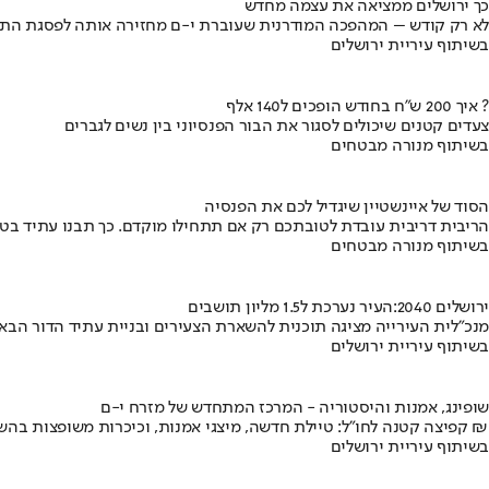
כך ירושלים ממציאה את עצמה מחדש
לא רק קודש – המהפכה המודרנית שעוברת י-ם מחזירה אותה לפסגת התי
בשיתוף עיריית ירושלים
איך 200 ש"ח בחודש הופכים ל140 אלף ?
צעדים קטנים שיכולים לסגור את הבור הפנסיוני בין נשים לגברים
בשיתוף מנורה מבטחים
הסוד של איינשטיין שיגדיל לכם את הפנסיה
הריבית דריבית עובדת לטובתכם רק אם תתחילו מוקדם. כך תבנו עתיד בט
בשיתוף מנורה מבטחים
ירושלים 2040:העיר נערכת ל1.5 מליון תושבים
מנכ"לית העירייה מציגה תוכנית להשארת הצעירים ובניית עתיד הדור הבא
בשיתוף עיריית ירושלים
שופינג, אמנות והיסטוריה - המרכז המתחדש של מזרח י-ם
קפיצה קטנה לחו"ל: טיילת חדשה, מיצגי אמנות, וכיכרות משופצות בהשקעה של 100 מיליון ₪
בשיתוף עיריית ירושלים