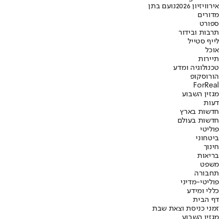
אירוויזיון 2026
נועם בתן
מדורים
ספורט
תרבות ובידור
לייף סטייל
אוכל
תיירות
טכנולוגיה ומדע
הורוסקופ
ForReal
מגזין השבוע
דעות
חדשות בארץ
חדשות בעולם
פוליטי
ביטחוני
חינוך
בריאות
משפט
תחבורה
פוליטי-מדיני
כללי ומידע
דף הבית
זמני כניסת וצאת שבת
מגזין השבוע