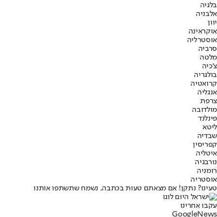
בלגיה
אלבניה
יוון
אוקראינה
אוסטרליה
סרביה
מלטה
צ'כיה
בולגריה
קרואטיה
אנגליה
צרפת
מולדובה
פינלנד
ליטא
שבדיה
קפריסין
איטליה
נורבגיה
רומניה
אוסטריה
טעינו? נתקן! אם מצאתם טעות בכתבה, נשמח שתשתפו אותנו
עקבו אחרינו
G
o
o
g
l
e
News