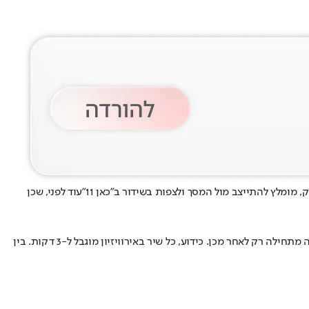
ק, מומלץ להתייצב מול המסך ולצפות בשידור ב
"כאן 11"
עוד לפני, שכן
יש לציין שהשידור מתחיל ב-22:00, אך 10 עד 15 הדקות הראשונות מוקדשות למופע הפתיחה, הצגת המנחים והסבר על חוקי ההצבעה. התחרות עצמה מתחילה רק לאחר מכן. כידוע, כל שיר באירוויזיון מוגבל ל-3 דקות. בין