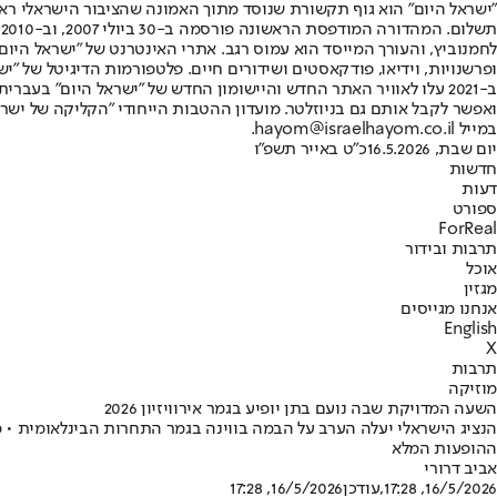
"ישראל היום" הוא גוף תקשורת שנוסד מתוך האמונה שהציבור הישראלי ראוי 
ת
ופרשנויות, וידיאו, פודקאסטים ושידורים חיים. פלטפורמות הדיגיטל של "ישרא
ב-2021 עלו לאוויר האתר החדש והיישומון החדש של "ישראל היום" בע
ואפשר לקבל אותם גם בניוזלטר. מועדון ההטבות הייחודי "הקליקה של ישרא
במייל hayom@israelhayom.co.il.
יום שבת, 16.5.2026
כ"ט באייר תשפ"ו
חדשות
דעות
ספורט
ForReal
תרבות ובידור
אוכל
מגזין
אנחנו מגייסים
English
X
תרבות
מוזיקה
השעה המדויקת שבה נועם בתן יופיע בגמר אירוויזיון 2026
ההופעות המלא
אביב דרורי
16/5/2026, 17:28
,עודכן
16/5/2026, 17:28