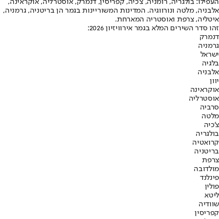
העפילו: בולגריה, רומניה, צ'כיה, קפריסין, דנמרק, אוסטרליה, אוקראינה,
אלבניה, מלטה ונורווגיה. המדינות המשוריינות בגמר הן בריטניה, גרמניה,
איטליה, צרפת ואוסטריה המארחת.
זהו סדר השירים המלא בגמר אירוויזיון 2026:
דנמרק
גרמניה
ישראל
בלגיה
אלבניה
יוון
אוקראינה
אוסטרליה
סרביה
מלטה
צ'כיה
בולגריה
קרואטיה
בריטניה
צרפת
מולדובה
פינלנד
פולין
ליטא
שוודיה
קפריסין