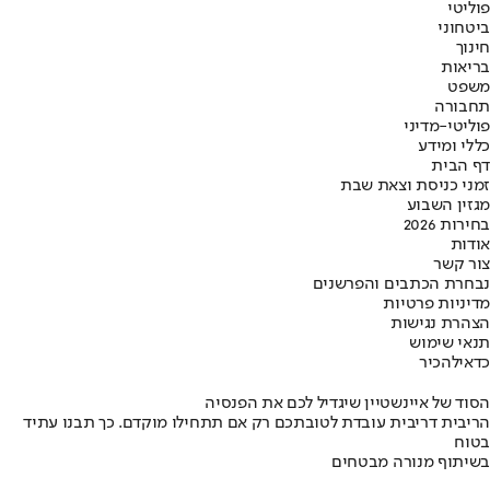
פוליטי
ביטחוני
חינוך
בריאות
משפט
תחבורה
פוליטי-מדיני
כללי ומידע
דף הבית
זמני כניסת וצאת שבת
מגזין השבוע
בחירות 2026
אודות
צור קשר
נבחרת הכתבים והפרשנים
מדיניות פרטיות
הצהרת נגישות
תנאי שימוש
כדאי
להכיר
הסוד של איינשטיין שיגדיל לכם את הפנסיה
הריבית דריבית עובדת לטובתכם רק אם תתחילו מוקדם. כך תבנו עתיד
בטוח
בשיתוף מנורה מבטחים