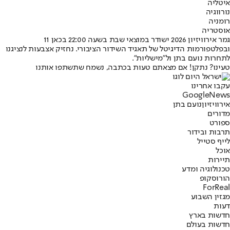
איטליה
נורווגיה
רומניה
אוסטריה
גמר אירוויזיון 2026 ישודר במוצאי שבת בשעה 22:00 בכאן 11
ובפלטפורמות הדיגיטל של תאגיד השידור הציבורי. נחזיק אצבעות לנציגנו
לתחרות נועם בתן ול"מישליות".
טעינו? נתקן! אם מצאתם טעות בכתבה, נשמח שתשתפו אותנו
עקבו אחרינו
G
o
o
g
l
e
News
אירוויזיון
נועם בתן
מדורים
ספורט
תרבות ובידור
לייף סטייל
אוכל
תיירות
טכנולוגיה ומדע
הורוסקופ
ForReal
מגזין השבוע
דעות
חדשות בארץ
חדשות בעולם