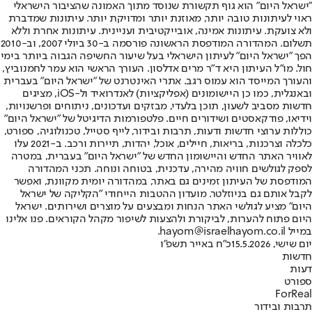
"ישראל היום" הוא גוף תקשורת שנוסד מתוך האמונה שהציבור הישראלי
ראוי לעיתונות טובה יותר, מאוזנת יותר ומדויקת יותר. עיתונות שמדברת
ולא צועקת. עיתונות אמינה, אובייקטיבית ועניינית. עיתונות אחרת וללא
תשלום. המהדורה המודפסת הראשונה פורסמה ב-30 ביולי 2007, וב-2010
הפך "ישראל היום" לעיתון הישראלי בעל שיעור החשיפה הגבוה ביותר בימי
חול. מו"ל העיתון היא ד"ר מרים אדלסון. העורך הראשי הוא עמר לחמנוביץ,
והעורך המייסד הוא עמוס רגב. אתרי האינטרנט של "ישראל היום" בעברית
ובאנגלית, כמו כן היישומונים (אפליקציות) לאנדרואיד ול-iOS, מציגים
חדשות מסביב לשעון, תוכן בלעדי, מבזקים ועדכונים, ניתוחים ופרשנויות,
וידיאו, פודקאסטים ושידורים חיים. פלטפורמות הדיגיטל של "ישראל היום"
כוללות ערוצי חדשות ודעות, תרבות ובידור, לייף סטייל, טכנולוגיה, ספורט,
כלכלה וצרכנות, בריאות, חיילים, אוכל, יהדות, תיירות ורכב. ב-2021 עלו
לאוויר האתר החדש והיישומון החדש של "ישראל היום" בעברית, במטרה
לספק לגולשים חוויה מהירה, עדכנית, בטוחה ונוחה. תכני המהדורה
המודפסת של העיתון זמינים גם באתר, במהדורה יומית מקוונת, ואפשר
לקבל אותם גם בניוזלטר. מועדון ההטבות הייחודי "הקליקה של ישראל
היום" מציע לגולשי האתר הנחות ומבצעים על מוצרים ושירותים. ישראל
היום פתוח להערות, לביקורת ולהצעות לשיפור מקהל הקוראים. פנו אלינו
במייל hayom@israelhayom.co.il.
יום שישי, 15.5.2026
כ"ח באייר תשפ"ו
חדשות
דעות
ספורט
ForReal
תרבות ובידור