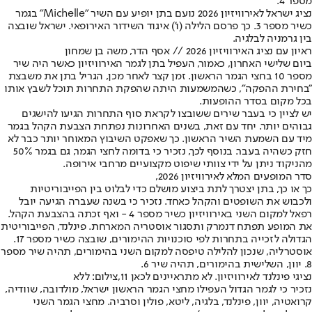
מספר 4.
נציג ישראל לאירוויזיון 2026 נועם בתן יופיע עם השיר "Michelle" בגמר
כשיר מספר 3. כך פרסם הלילה (ו') איגוד השידור האירופאי. ישראל שובצה
בין גרמניה לבלגיה.
ראיון עם נציג האירוויזיון 2026 // אסף הדר, משה בן שמחון
ביום שלישי האחרון, כאמור, העפיל בתן לגמר האירוויזיון כאשר היה שיר
מספר 10 בחצי הגמר הראשון. זמן קצר לאחר מכן, הגריל בתן את משבצת
"בחירת ההפקה", כשהמשמעות היתה שהפקת התחרות תוכל לשבץ אותו
בכל מקום בסדר ההופעות.
יש לציין כי בעבר שירים ששובצו לקראת סוף התחרות הגיעו להישגים
גבוהים יותר. יחד עם זאת, בשנים האחרונות נפתחת הצבעת הקהל בגמר
מיד עם השמעת השיר הראשון. כך שאפקט השיבוץ המאוחר יותר כבר לא
חזק כשהיה בעבר. בנוסף לכך, נזכיר כי בדומה לחצי הגמר, גם בגמר 50%
מהניקוד ניתן על ידי צוותי שיפוט מקצועיים מרחבי אירופה.
סדר המופעים המלא לאירוויזיון 2026,
כך או כך, בתן יצטרך לתת ביצוע מושלם כדי לבלוט בין הפייבוריטיות
ולכבוש את השופטים והקהל כאחד. נזכיר כי בשנה שעברה הגיעה יובל
רפאל למקום השני באירוויזיון כשיר מספר 4 - ואף זכתה בהצבעת הקהל.
את המופע תפתח דנמרק ותסגור אוסטריה המארחת. פינלנד, הפייבוריטית
הגדולה לזכייה בתחרות לפי סוכנויות ההימורים, שובצה כשיר מספר 17.
אוסטרליה, שנכון להלילה טיפסה למקום השני בהימורים, תהיה שיר מספר
8. יוון, השלישית בהימורים, תהיה שיר 6.
נציגי פינלנד לאירוויזיון. לא מתראיינים לכאן 11,צילום: ללא
נזכיר כי לגמר הגדול העפילו מחצי הגמר הראשון ישראל, מולדובה, שוודיה,
קרואטיה, יוון, פינלנד, בלגיה, ליטא, פולין וסרביה. מחצי הגמר השני