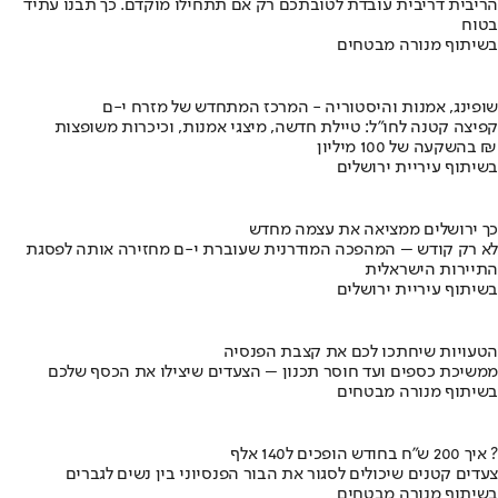
הריבית דריבית עובדת לטובתכם רק אם תתחילו מוקדם. כך תבנו עתיד
בטוח
בשיתוף מנורה מבטחים
שופינג, אמנות והיסטוריה - המרכז המתחדש של מזרח י-ם
קפיצה קטנה לחו"ל: טיילת חדשה, מיצגי אמנות, וכיכרות משופצות
בהשקעה של 100 מיליון ₪
בשיתוף עיריית ירושלים
כך ירושלים ממציאה את עצמה מחדש
לא רק קודש – המהפכה המודרנית שעוברת י-ם מחזירה אותה לפסגת
התיירות הישראלית
בשיתוף עיריית ירושלים
הטעויות שיחתכו לכם את קצבת הפנסיה
ממשיכת כספים ועד חוסר תכנון – הצעדים שיצילו את הכסף שלכם
בשיתוף מנורה מבטחים
איך 200 ש"ח בחודש הופכים ל140 אלף ?
צעדים קטנים שיכולים לסגור את הבור הפנסיוני בין נשים לגברים
בשיתוף מנורה מבטחים