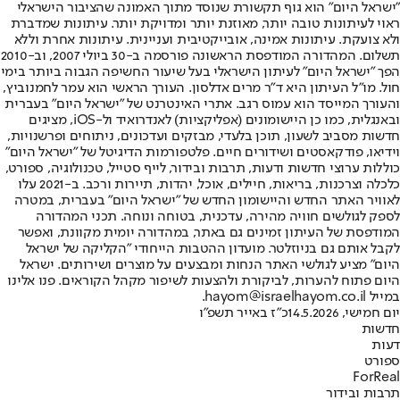
"ישראל היום" הוא גוף תקשורת שנוסד מתוך האמונה שהציבור הישראלי
ראוי לעיתונות טובה יותר, מאוזנת יותר ומדויקת יותר. עיתונות שמדברת
ולא צועקת. עיתונות אמינה, אובייקטיבית ועניינית. עיתונות אחרת וללא
תשלום. המהדורה המודפסת הראשונה פורסמה ב-30 ביולי 2007, וב-2010
הפך "ישראל היום" לעיתון הישראלי בעל שיעור החשיפה הגבוה ביותר בימי
חול. מו"ל העיתון היא ד"ר מרים אדלסון. העורך הראשי הוא עמר לחמנוביץ,
והעורך המייסד הוא עמוס רגב. אתרי האינטרנט של "ישראל היום" בעברית
ובאנגלית, כמו כן היישומונים (אפליקציות) לאנדרואיד ול-iOS, מציגים
חדשות מסביב לשעון, תוכן בלעדי, מבזקים ועדכונים, ניתוחים ופרשנויות,
וידיאו, פודקאסטים ושידורים חיים. פלטפורמות הדיגיטל של "ישראל היום"
כוללות ערוצי חדשות ודעות, תרבות ובידור, לייף סטייל, טכנולוגיה, ספורט,
כלכלה וצרכנות, בריאות, חיילים, אוכל, יהדות, תיירות ורכב. ב-2021 עלו
לאוויר האתר החדש והיישומון החדש של "ישראל היום" בעברית, במטרה
לספק לגולשים חוויה מהירה, עדכנית, בטוחה ונוחה. תכני המהדורה
המודפסת של העיתון זמינים גם באתר, במהדורה יומית מקוונת, ואפשר
לקבל אותם גם בניוזלטר. מועדון ההטבות הייחודי "הקליקה של ישראל
היום" מציע לגולשי האתר הנחות ומבצעים על מוצרים ושירותים. ישראל
היום פתוח להערות, לביקורת ולהצעות לשיפור מקהל הקוראים. פנו אלינו
במייל hayom@israelhayom.co.il.
יום חמישי, 14.5.2026
כ"ז באייר תשפ"ו
חדשות
דעות
ספורט
ForReal
תרבות ובידור