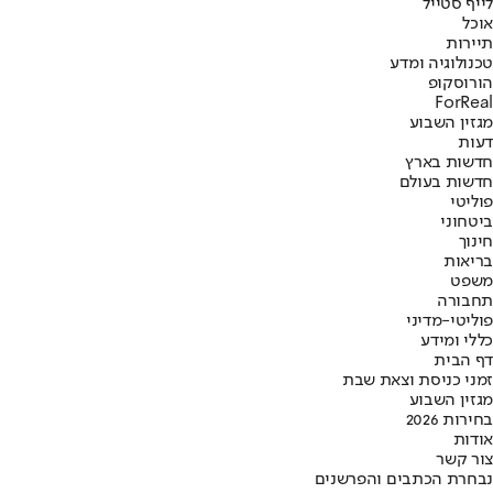
לייף סטייל
אוכל
תיירות
טכנולוגיה ומדע
הורוסקופ
ForReal
מגזין השבוע
דעות
חדשות בארץ
חדשות בעולם
פוליטי
ביטחוני
חינוך
בריאות
משפט
תחבורה
פוליטי-מדיני
כללי ומידע
דף הבית
זמני כניסת וצאת שבת
מגזין השבוע
בחירות 2026
אודות
צור קשר
נבחרת הכתבים והפרשנים