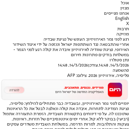
אוכל
מגזין
אנחנו מגייסים
English
X
תרבות
מוזיקה
רגע לפני גמר האירוויזיון: העונש של נציגת שבדיה
אחרי שהתבטאה נגד השתתפות ישראל וננזפה על ידי איגוד השידור
האירופי, נציגת שוודיה לאירוויזיון איבדה את קולה רגע לפני הגמר •
במשלחת בודקים פתרונות חירום
נתן סטולרו
14/5/2026, 14:48
,עודכן
14/5/2026, 14:48
0
השמעה
פליסיה, אירוויזיון 2026. צילום: AFP
יומיים לפני גמר האירוויזיון, ובשבדיה כבר מתחילים להילחץ: פליסיה,
נציגת המדינה לתחרות, איבדה את קולה ונאלצה לבטל את כל הראיונות
שתוכננו לה. על פי דיווחים בתקשורת השבדית, הזמרת התעוררה אתמול
(רביעי) בבוקר ללא קול, אחרי ימים אינטנסיביים של חזרות, ראיונות,
צעקות והתלהבות. למרות הדרמה, במשלחת השבדית משדרים עסקים