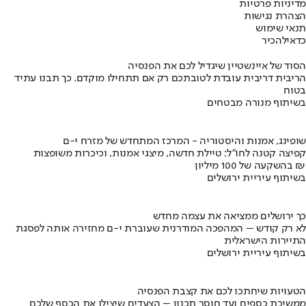
מדיניות פרטיות
הצהרת נגישות
תנאי שימוש
כדאי
להכיר
הסוד של איינשטיין שיגדיל לכם את הפנסיה
הריבית דריבית עובדת לטובתכם רק אם תתחילו מוקדם. כך תבנו עתיד
בטוח
בשיתוף מנורה מבטחים
שופינג, אמנות והיסטוריה - המרכז המתחדש של מזרח י-ם
קפיצה קטנה לחו"ל: טיילת חדשה, מיצגי אמנות, וכיכרות משופצות
בהשקעה של 100 מיליון ₪
בשיתוף עיריית ירושלים
כך ירושלים ממציאה את עצמה מחדש
לא רק קודש – המהפכה המודרנית שעוברת י-ם מחזירה אותה לפסגת
התיירות הישראלית
בשיתוף עיריית ירושלים
הטעויות שיחתכו לכם את קצבת הפנסיה
ממשיכת כספים ועד חוסר תכנון – הצעדים שיצילו את הכסף שלכם