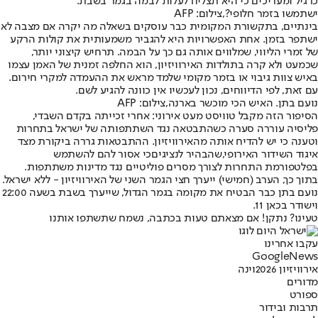
כרגיל ומעריכים כי היא תצליח לעלות לבמה בגמר בשבת.
ישתמשו בזמר חלופי?,צילום: AFP
בינתיים, בתקשורת המקומית כבר עוסקים בשאלה מה יקרה אם מצבה לא
ישתפר בזמן. אחת האפשרויות היא להגביר משמעותית את קולות הרקע
של זמרי הליווי, שמלווים אותה גם כך על הבמה. תרחיש קיצוני יותר,
שכמעט ולא קרה בתולדות האירוויזיון, הוא החלפה זמנית של האמן עצמו
באיש צוות גיבוי או בזמר מקומי שלמד מראש את ההעמדה למקרי חירום.
עם זאת, לפי הדיווחים, נכון לעכשיו אין כוונה להגיע לשם.
נועם בתן. האיש הכי מוכשר בארנה,צילום: AFP
הסיפור הזה מקבל טוויסט מעט אירוני: אחרי זכייתה בקדם השבדי,
פליסיה עוררה סערה כשהתבטאה נגד השתתפותה של ישראל בתחרות
וטענה כי יש להדיח אותה מהאירוויזיון. ההתבטאות גררה ביקורת מצד
איגוד השידור האירופי,
שהבהיר לנציגים
כי אסור להם להשתמש
בפלטפורמת התחרות לצורך מסרים פוליטיים נגד מדינות משתתפות.
בתוך כך, הערב (חמישי) ייערך חצי הגמר השני של האירוויזיון - ללא ישראל.
נועם בתן כבר הבטיח את מקומה בגמר הגדול, שייערך בשבת בשעה 22:00
וישודר בכאן 11.
טעינו? נתקן! אם מצאתם טעות בכתבה, נשמח שתשתפו אותנו
עקבו אחרינו
G
o
o
g
l
e
News
אירוויזיון 2026
וינה
מדורים
ספורט
תרבות ובידור