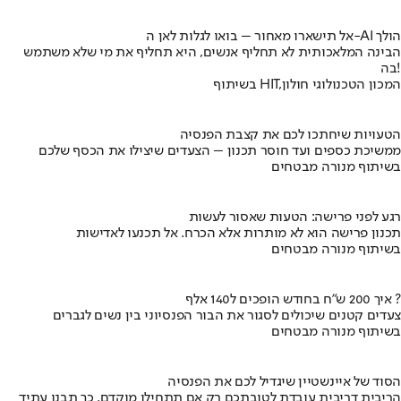
אל תישארו מאחור – בואו לגלות לאן ה-AI הולך
הבינה המלאכותית לא תחליף אנשים, היא תחליף את מי שלא משתמש
בה!
בשיתוף HIT,המכון הטכנולוגי חולון
הטעויות שיחתכו לכם את קצבת הפנסיה
ממשיכת כספים ועד חוסר תכנון – הצעדים שיצילו את הכסף שלכם
בשיתוף מנורה מבטחים
רגע לפני פרישה: הטעות שאסור לעשות
תכנון פרישה הוא לא מותרות אלא הכרח. אל תכנעו לאדישות
בשיתוף מנורה מבטחים
איך 200 ש"ח בחודש הופכים ל140 אלף ?
צעדים קטנים שיכולים לסגור את הבור הפנסיוני בין נשים לגברים
בשיתוף מנורה מבטחים
הסוד של איינשטיין שיגדיל לכם את הפנסיה
הריבית דריבית עובדת לטובתכם רק אם תתחילו מוקדם. כך תבנו עתיד