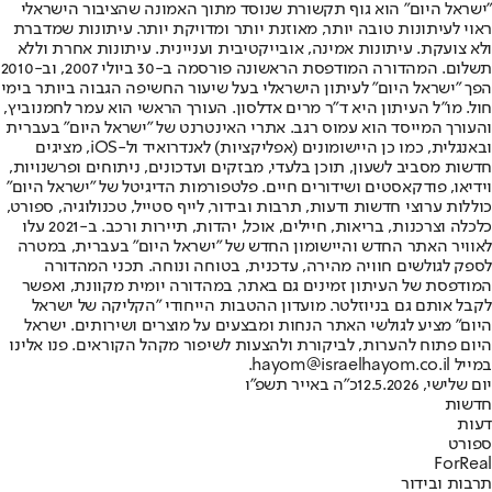
"ישראל היום" הוא גוף תקשורת שנוסד מתוך האמונה שהציבור הישראלי
ראוי לעיתונות טובה יותר, מאוזנת יותר ומדויקת יותר. עיתונות שמדברת
ולא צועקת. עיתונות אמינה, אובייקטיבית ועניינית. עיתונות אחרת וללא
תשלום. המהדורה המודפסת הראשונה פורסמה ב-30 ביולי 2007, וב-2010
הפך "ישראל היום" לעיתון הישראלי בעל שיעור החשיפה הגבוה ביותר בימי
חול. מו"ל העיתון היא ד"ר מרים אדלסון. העורך הראשי הוא עמר לחמנוביץ,
והעורך המייסד הוא עמוס רגב. אתרי האינטרנט של "ישראל היום" בעברית
ובאנגלית, כמו כן היישומונים (אפליקציות) לאנדרואיד ול-iOS, מציגים
חדשות מסביב לשעון, תוכן בלעדי, מבזקים ועדכונים, ניתוחים ופרשנויות,
וידיאו, פודקאסטים ושידורים חיים. פלטפורמות הדיגיטל של "ישראל היום"
כוללות ערוצי חדשות ודעות, תרבות ובידור, לייף סטייל, טכנולוגיה, ספורט,
כלכלה וצרכנות, בריאות, חיילים, אוכל, יהדות, תיירות ורכב. ב-2021 עלו
לאוויר האתר החדש והיישומון החדש של "ישראל היום" בעברית, במטרה
לספק לגולשים חוויה מהירה, עדכנית, בטוחה ונוחה. תכני המהדורה
המודפסת של העיתון זמינים גם באתר, במהדורה יומית מקוונת, ואפשר
לקבל אותם גם בניוזלטר. מועדון ההטבות הייחודי "הקליקה של ישראל
היום" מציע לגולשי האתר הנחות ומבצעים על מוצרים ושירותים. ישראל
היום פתוח להערות, לביקורת ולהצעות לשיפור מקהל הקוראים. פנו אלינו
במייל hayom@israelhayom.co.il.
יום שלישי, 12.5.2026
כ"ה באייר תשפ"ו
חדשות
דעות
ספורט
ForReal
תרבות ובידור