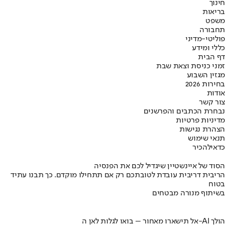
חינוך
בריאות
משפט
תחבורה
פוליטי-מדיני
כללי ומידע
דף הבית
זמני כניסת וצאת שבת
מגזין השבוע
בחירות 2026
אודות
צור קשר
נבחרת הכתבים והפרשנים
מדיניות פרטיות
הצהרת נגישות
תנאי שימוש
כדאי
להכיר
הסוד של איינשטיין שיגדיל לכם את הפנסיה
הריבית דריבית עובדת לטובתכם רק אם תתחילו מוקדם. כך תבנו עתיד
בטוח
בשיתוף מנורה מבטחים
אל תישארו מאחור – בואו לגלות לאן ה-AI הולך