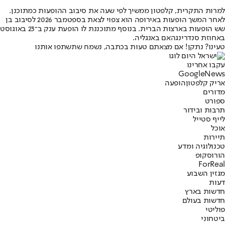
למרות התקרית, קלפטון ממשיך לפי שעה את סיבוב ההופעות כמתוכנן.
לאחר המשך הופעות באירופה הוא צפוי לצאת בספטמבר 2026 לסיבוב בן
שש הופעות בארצות הברית. בנוסף מתוכננת לו הופעת ענק ב־23 באוגוסט
באחוזת סנדרינגהאם באנגליה.
טעינו? נתקן! אם מצאתם טעות בכתבה, נשמח שתשתפו אותנו
עקבו אחרינו
G
o
o
g
l
e
News
אריק קלפטון
הופעה
מדורים
ספורט
תרבות ובידור
לייף סטייל
אוכל
תיירות
טכנולוגיה ומדע
הורוסקופ
ForReal
מגזין השבוע
דעות
חדשות בארץ
חדשות בעולם
פוליטי
ביטחוני