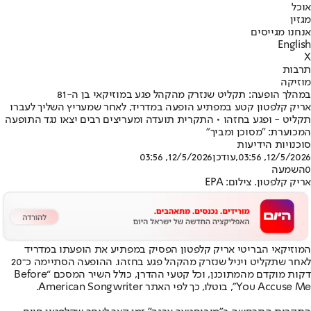
אוכל
מגזין
אנחנו מגייסים
English
X
תרבות
מוזיקה
במהלך הופעה: תקליט שנזרק מהקהל פגע במוזיקאי בן ה-81
אריק קלפטון קטע במפתיע הופעה במדריד, לאחר שמעריץ השליך לעברו
תקליט - ופגע בחזהו • התקרית תועדה ומעריצים רבים יצאו נגד התופעה
המכוערת: "מסוכן ומביך"
סוכנויות הידיעות
12/5/2026, 03:56
,עודכן
12/5/2026, 03:56
0
השמעה
אריק קלפטון. צילום: EPA
המוזיקאי הבריטי אריק קלפטון הפסיק במפתיע את הופעתו במדריד
לאחר שתקליט ויניל שנזרק מהקהל פגע בחזהו. ההופעה הסתיימה כ־20
דקות מוקדם מהמתוכנן, וכל קטעי ההדרן, כולל השיר המסכם “Before
You Accuse Me”, בוטלו, כך לפי האתר American Songwriter.