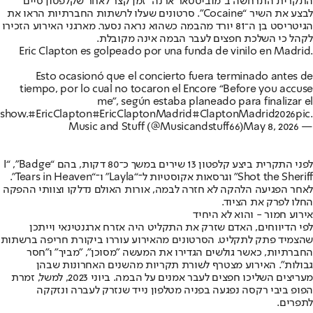
התקרית התרחשה ב"מוביסטאר ארנה" זמן קצר לאחר שקלפטון סיים
לבצע את השיר “Cocaine”. סרטונים שעלו לרשתות החברתיות הראו את
הגיטריסט בן ה־81 יורד מהבמה כשהוא נראה נסער. מארגני האירוע הזכירו
לקהל כי השלכת חפצים לעבר הבמה אינה מקובלת.
Eric Clapton es golpeado por una funda de vinilo en Madrid.
Esto ocasionó que el concierto fuera terminado antes de
tiempo, por lo cual no tocaron el Encore “Before you accuse
me”, según estaba planeado para finalizar el
show.
#EricClapton
#EricClaptonMadrid
#ClaptonMadrid2026
pic
May 8, 2026
— Music and Stuff (@Musicandstuff66)
לפני התקרית ביצע קלפטון 13 שירים במשך כ־80 דקות, בהם “Badge”, ‏“I
Shot the Sheriff” וגרסאות אקוסטיות ל־“Layla” ו־“Tears in Heaven”.
לאחר הפגיעה הלהקה לא חזרה לבמה, אורות האולם נדלקו וצוותי ההפקה
החלו לפרק את הציוד.
אירוע חמור - והוא לא היחיד
לפי הדיווחים, האדם שזרק את התקליט היה אזרח ארגנטינאי וייתכן
שהצמיד פתק לתקליט. הסרטונים מהאירוע עוררו ביקורת חריפה ברשתות
החברתיות, כאשר גולשים הגדירו את המעשה "מסוכן", "מביך" ו"חסר
גבולות". האירוע מצטרף לשורת תקריות מהשנים האחרונות שבהן
מעריצים השליכו חפצים לעבר אמנים על הבמה. ביוני 2023, למשל, זמרת
הפופ ביבי רקסה נפגעה בפניה מטלפון נייד שנזרק לעברה ונזקקה
לתפרים.