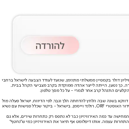
) מעורר סערה בזירת האירוויזיון הבינלאומית: לפי הדיווח, במהלך אירוויזיון 2025 הושקע סכום של כמיליון דולר בקמפיין ממשלתי מתוזמן, שנועד לעודד הצבעה לישראל ברחבי
ה, כך נטען, הייתה לייצר אהדה ממוקדת בקרב מצביעי הקהל בבית,
קלעים התנהל קרב אחר לגמרי - על כל מסך טלפון.
ווקא בשנה שבה הלחץ להדחתה הלך וגבר. לפי הדיווח, ישראל פעלה מול
גורמים שונים באירופה ובאיגוד השידור האירופי, בין היתר באמצעות פגישות בדרגים הגבוהים ביותר. הכתבה מציינת את ביקורו של מנכ"ל תאגיד השידור האוסטרי ORF, רולנד וייסמן, בישראל - ביקור שכלל פגישות עם נשיא
המחישה עד כמה האירוויזיון כבר לא נתפס רק כתחרות שירים, אלא גם
התחרות עצמה. אותו דיפלומט אף תיאר את האירוויזיון כמי ש"נחטף"