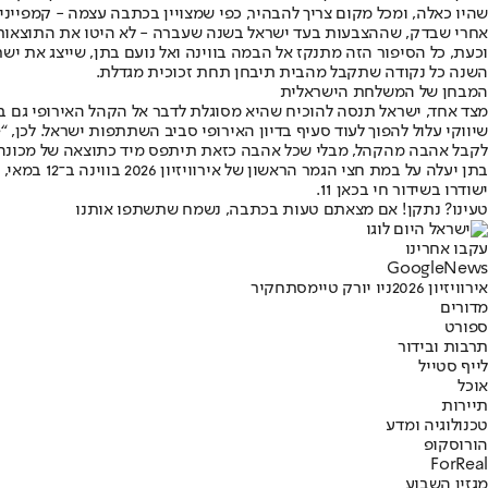
שהיו כאלה, ומכל מקום צריך להבהיר, כפי שמצויין בכתבה עצמה - קמפיינים
אחרי שבדק, שההצבעות בעד ישראל בשנה שעברה - לא היטו את התוצאות
השנה כל נקודה שתקבל מהבית תיבחן תחת זכוכית מגדלת.
המבחן של המשלחת הישראלית
מצד אחד, ישראל תנסה להוכיח שהיא מסוגלת לדבר אל הקהל האירופי גם בל
לקבל אהבה מהקהל, מבלי שכל אהבה כזאת תיתפס מיד כתוצאה של מכונה
ישודרו בשידור חי בכאן 11.
טעינו? נתקן! אם מצאתם טעות בכתבה, נשמח שתשתפו אותנו
עקבו אחרינו
G
o
o
g
l
e
News
אירוויזיון 2026
ניו יורק טיימס
תחקיר
מדורים
ספורט
תרבות ובידור
לייף סטייל
אוכל
תיירות
טכנולוגיה ומדע
הורוסקופ
ForReal
מגזין השבוע