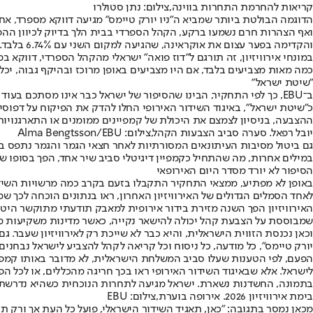
קריאות להחרמת התחרות בווינה,צילום: נתן סטולרו
והקדימה בפער עצום את אוקראינה, שהגיעה למקום השני עם 6.74% בלבד.
במונחי אירוויזיון, זה תורגם ל"דוז פואה" ישראלי מהקהל הספרדי, דווק
כמה מאות מצביעים בלבד, אם היו מצביעים באופן מרוכז ובהיקף גבוה, י
"שיטת ישראל"
ב־EBU, כך לפי התחקיר, הבינו שהסיפור של ישראל כבר אינו מסתכם בע
כ"שיטת ישראל", באיגוד השידור האירופי החלו להדק את הפיקוח על דפוסי 
ההצבעה, בניסיון לצמצם את היכולת של קמפיינים ממומנים או התארגנויו
יובל רפאל. סערה סביב הצבעות הקהל,צילום: Alma Bengtsson/EBU
במילים אחרות, מה שהתחיל כקמפיין דיגיטלי סביב שיר אחד, הפך בסופו ש
הסיפור לא יורד מסדר היום האירופאי
באופן לא מפתיע, ממצאי התחקיר התקבלו בזעם בקרב כמה מרשויות השידו
לאחד הסמלים הגדולים של האירוויזיון האחרון, ראו בנתונים הוכחה לכך
שמבוססת על הצבעת קהל יכולה להישאר נקייה, כאשר מדינות משקיעות מ
וכאן נכנסת הזווית הישראלית, והיא כבר לא שייכת רק לאירוויזיון שעבר. 
יורק טיימס", כל מודעה, כל ניסוח וכל קריאה לקהל להצביע לישראל נבחנים
הפעם, לפי הטענות שעלו סביב המשלחת הישראלית, לא מדובר באותו קמפי
לישראל. אלא שבאיגוד השידור האירופי ראו בכך חריגה מהכללים, או לכל 
בתמונה, החשדנות נשארת. ישראל מגיעה לתחרות הנוכחית כשהיא נדרשת ל
בימת אירוויזיון 2026. אירופה בוערת,צילום: EBU
מכאן נמסר בתגובה: "כאן, תאגיד השידור הישראלי, פועל כל העת אך ורק ת