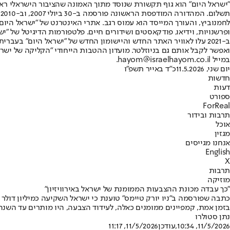
"ישראל היום" הוא גוף תקשורת שנוסד מתוך האמונה שהציבור הישראלי ראוי 
ת
ופרשנויות, וידיאו, פודקאסטים ושידורים חיים. פלטפורמות הדיגיטל של "ישרא
ב-2021 עלו לאוויר האתר החדש והיישומון החדש של "ישראל היום" בע
ואפשר לקבל אותם גם בניוזלטר. מועדון ההטבות הייחודי "הקליקה של ישרא
במייל hayom@israelhayom.co.il.
יום שני, 11.5.2026
כ"ד באייר תשפ"ו
חדשות
דעות
ספורט
ForReal
תרבות ובידור
אוכל
מגזין
אנחנו מגייסים
English
X
תרבות
מוזיקה
"כך עבדה מכונת ההצבעות הממומנת של ישראל באירוויזיון"
בזמן אמת, קמפיינים ממומנים כאלה, לעידוד הצבעה, היו מותרים עד השנה
נתן סטולרו
11/5/2026, 10:34
,עודכן
11/5/2026, 11:17