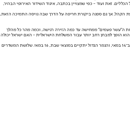
כללים. זאת ועוד - כפי שמצויין בכתבה, איגוד השידור האירופי הבהיר,
 “Michelle”. אחרי שנה שבה ישראל הצליחה לסחוף את הצבעת הקהל, אך גם ספגה ביקורת חריפה על הדרך שבה גויסה התמיכה הזאת,
עות ה”עשר פעמים” ממחישה עד כמה הזירה רגישה, וכמה מהר כל מהלך
יר שמנסה להעביר שלוש דקות טובות על הבמה; הוא הופך למבחן רחב יותר עבור המשלחת הישראלית - האם ישראל יכולה
בתן יעלה על במת חצי הגמר הראשון של אירוויזיון 2026 בווינה ב־12 במאי, שם תשובץ ישראל כשיר מספר 10. חצי הגמר השני ייערך יומיים לאחר מכן, ב־14 במאי, והגמר הגדול יתקיים במוצאי שבת, 16 במאי. שלושת המשדרים