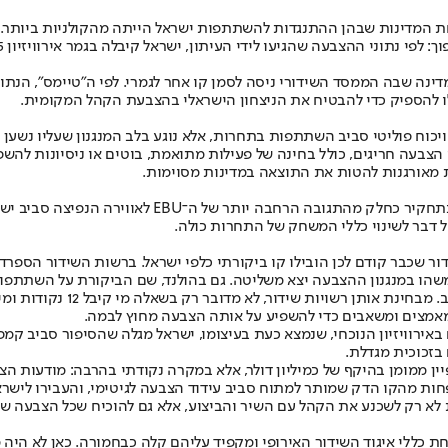
א במדינה שבה הממסד השידורי ניסה לסמן קו אחר לגמרי. לפי ה"טיימס", 
כלו להספיק כדי להבטיח את הניצחון הישראלי בהצבעת הקהל המקומית.
וד ויכוח פוליטי סביב השתתפות בתחרות, אלא נוגע בלב המנגנון שעליו נשען
הצבעה חריגים, כולל בחינה של פעילות מתואמת, בוטים או ניסיונות להשפ
ת מאורגנות להטות את התוצאה במדינות מסוימות.
גם ביטול מסיבות העיתונאים המסורתיות לאחר חצאי הגמר
ל דבר לשינוי כללי המשחק של התחרות כולה.
ר שכבר קודם לכן הובילו קו ביקורתי כלפי ישראל. ברשות השידור הספר
 שמשהו במנגנון ההצבעה יצא משליטה. גם בהולנד, שם הביקורת על השתת
האירוויזיון הפך השנה מזירת 
אמצים ומשאבים כדי להשפיע על אותה הצבעה מחוץ לבמה.
גם באירוויזיון הנוכחי, שנמצא כעת בעיצומו, ישראל מגלה שהסיפור סביב ק
 בזכוכית מגדלת.
ין ממומן בהיקף של כמיליון דולר, אלא במקרה נקודתי בהרבה: מודעות
הפחות מהקו הדק שמותר למתוח סביב עידוד הצבעה לגיטימי, והעבירו לישר
א רק לשכנע את הקהל עם השיר והביצוע, אלא גם להוכיח שכל הצבעה שמ
חת כללי איגוד השידור האירופי ומקפיד עליהם קלה כבחמורה. כאן לא היה 