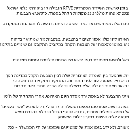
הדוגמה הבולטת ביותר שמביא ה"ניו יורק טיימס" מגיעה דווקא מספרד, אחת המדינות שבהן ההתנגדות להשתתפות ישראל הייתה מהקולניות ביותר. בזמן שרשות השידור הספרדית RTVE הובילה קו ביקורתי כלפי ישראל,
ואף הצהרות חרם נשמעו ברקע, הקהל הספרדי בבית הלך בדיוק לכיוון ההפוך: לפי נתוני ההצבעה שהגיעו לידי העיתון, ישראל קיבלה בגמר אירוויזיון 2025 לא פחות מ־33.34% מקולות הקהל בספרד, כ־47,570 הצבעות,
הנתונים האלה ממחישים עד כמה השיטה הייתה רגישה להתארגנות ממוקדת:
 האירוויזיון כולו: אמון הציבור בהצבעה. בעקבות מה שמתואר בדיווח
יע באופן מלאכותי על הצבעת הקהל. במקביל, התקבלו גם שינויים בתקנון
 והגמר נתפס בתחקיר כחלק מהתגובה הרחבה יותר של ה־EBU לאווירה הנפיצה סביב ישראל ולחשש מהפיכת רגעי השיא של התחרות לזירת עימות פוליטית.
דית, שהפער בין העמדה הציבורית שלה לבין הצבעת הקהל במדינה הפך
פות ישראל נשמעה עוד לפני התחרות, התחקיר חיזק את התחושה כי
בידור אירופית למאבק תודעתי מתוקשר היטב. מבחינת אותן רשויות שידור, לא מדובר רק בשאלה מי קיבל 12 נקודות ומי נשאר מאחור בטבלה, אלא בשאלה גדולה הרבה יותר: האם תחרות
מפייני ההצבעה לא באמת ירד מסדר היום האירופי. אחרי התחקיר של ה"ניו
 הצבעה ברשת, שפורסמו מטעם המשלחת, קראו לקהל להצביע "עשר פעמים"
אל נזיפה. במילים אחרות, גם כשהכסף הגדול כבר לא בהכרח נמצא
גיעה אליה נעשית בתוך גבולות המשחק.
מעורב, ולא ידע בזמן אמת על קמפיינים שמומנו על ידי הממשלה - ככל