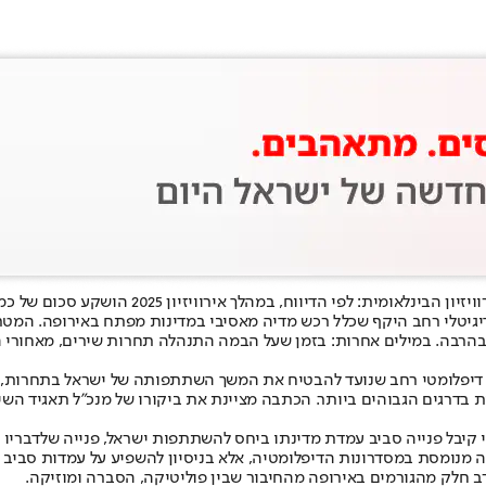
תחקיר של ה”ניו יורק טיימס” שפורסם היום (שני
יגיטלי רחב היקף שכלל רכש מדיה מאסיבי במדינות מפתח באירופה. המטר
ך בהרבה. במילים אחרות: בזמן שעל הבמה התנהלה תחרות שירים, מאחורי ה
ץ דיפלומטי רחב שנועד להבטיח את המשך השתתפותה של ישראל בתחרות, ד
י קיבל פנייה סביב עמדת מדינתו ביחס להשתתפות ישראל, פנייה שלדבריו 
חה מנומסת במסדרונות הדיפלומטיה, אלא בניסיון להשפיע על עמדות סביב 
 חלק מהגורמים באירופה מהחיבור שבין פוליטיקה, הסברה ומוזיקה.