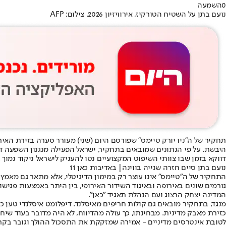
0
השמעה
נועם בתן על השטיח הטורקיז, אירוויזיון 2026. צילום: AFP
היבשת. על פי הנתונים שמובאים בתחקיר, ישראל הפעילה מנגנון השפעה ד
דווקא בזמן שבו צוותי השיפוט המקצועיים נטו להעניק לישראל ניקוד נמו
נועם בתן סיים חזרה שנייה בווינה| באדיבות כאן 11
התחקיר של ה"טיימס" אינו עוצר רק במימון הדיגיטלי, אלא מתאר גם מאמ
המדינה יצחק הרצוג ועם הנהלת תאגיד "כאן".
מנגד, בתחקיר מובאים גם קולות חריפים מאיסלנד. דיפלומט איסלנדי טען כ
כזירת מאבק מדינית. מבחינתו, כך עולה מהדיווח, לא היה מדובר בעוד שי
לטובת אינטרסים מדיניים - אמירה שמזקקת את התסכול ההולך וגובר בקרב