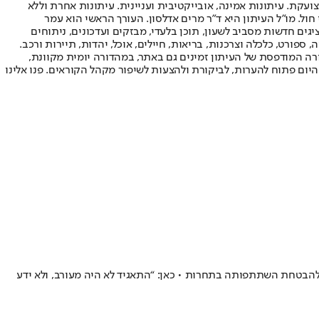
ועקת. עיתונות אמינה, אובייקטיבית ועניינית. עיתונות אחרת וללא
עור החשיפה הגבוה ביותר בימי חול. מו"ל העיתון היא ד"ר מרים אדלסון. העורך הראשי הוא עמר
 והעורך המייסד הוא עמוס רגב. אתרי האינטרנט של "ישראל היום" בעברית ובאנגלית, כמו כן היישומונים (אפליקציות) לאנדרואיד ול-iOS, מציגים חדשות מסביב לשעון, תוכן בלעדי, מבזקים ועדכונים, ניתוחים
, ספורט, כלכלה וצרכנות, בריאות, חיילים, אוכל, יהדות, תיירות ורכב.
דורה המודפסת של העיתון זמינים גם באתר, במהדורה יומית מקוונת,
היום פתוח להערות, לביקורת ולהצעות לשיפור מקהל הקוראים. פנו אלינו
מיליון דולר בקמפיין ממומן לעידוד הצבעה באירוויזיון 2025, לצד מאמצים דיפלומטיים להבטחת השתתפותה בתחרות • כאן: “התאגיד לא היה מעורב, ולא ידע