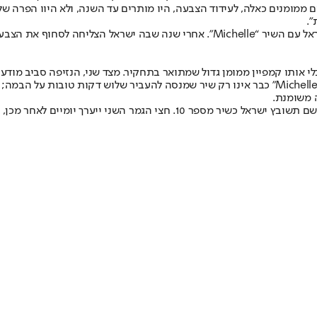
 ממומנים כאלה, לעידוד הצבעה, היו מותרים עד השנה, ולא היוו הפרה של ה
".
וכעת, כל הסיפור הזה מתנקז אל הבמה בווינה ואל נועם בתן, שייצג את ישראל עם השיר
י אותו קמפיין ממומן גדול שמתואר בתחקיר. מצד שני, הנזיפה סביב מוד
שיווקי עלול להפוך לעוד סעיף בדיון האירופי סביב השתתפות ישראל. לכן, “Michelle” כבר אינו רק ש
 משומנת.