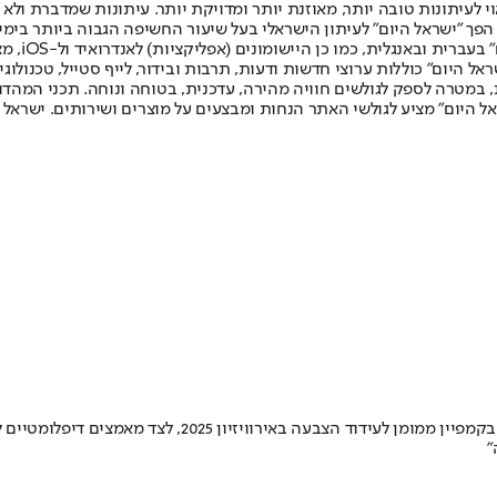
לעיתונות טובה יותר, מאוזנת יותר ומדויקת יותר. עיתונות שמדברת ולא צ
שלום. המהדורה המודפסת הראשונה פורסמה ב-30 ביולי 2007, וב-2010 הפך "ישראל היום" לעיתון הישראלי בעל שי
לחמנוביץ,
ל היום" כוללות ערוצי חדשות ודעות, תרבות ובידור, לייף סטייל, טכנולוגיה
ברית, במטרה לספק לגולשים חוויה מהירה, עדכנית, בטוחה ונוחה. תכני המה
ל היום" מציע לגולשי האתר הנחות ומבצעים על מוצרים ושירותים. ישראל 
כתבה שפורסמה ב”ניו יורק טיימס” טוענת כי ישראל השקיעה כ
"