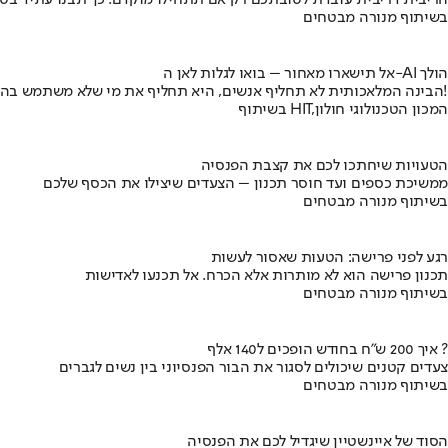
הריבית דריבית עובדת לטובתכם רק אם תתחילו מוקדם. כך תבנו עתיד בט
בשיתוף מנורה מבטחים
אל תישארו מאחור – בואו לגלות לאן ה-AI הולך
הבינה המלאכותית לא תחליף אנשים, היא תחליף את מי שלא משתמש בה!
בשיתוף HIT,המכון הטכנולוגי חולון
הטעויות שיחתכו לכם את קצבת הפנסיה
ממשיכת כספים ועד חוסר תכנון – הצעדים שיצילו את הכסף שלכם
בשיתוף מנורה מבטחים
רגע לפני פרישה: הטעות שאסור לעשות
תכנון פרישה הוא לא מותרות אלא הכרח. אל תכנעו לאדישות
בשיתוף מנורה מבטחים
איך 200 ש"ח בחודש הופכים ל140 אלף ?
צעדים קטנים שיכולים לסגור את הבור הפנסיוני בין נשים לגברים
בשיתוף מנורה מבטחים
הסוד של איינשטיין שיגדיל לכם את הפנסיה