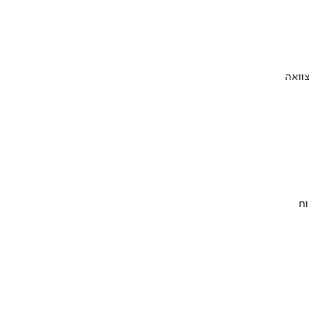
וואה
וח