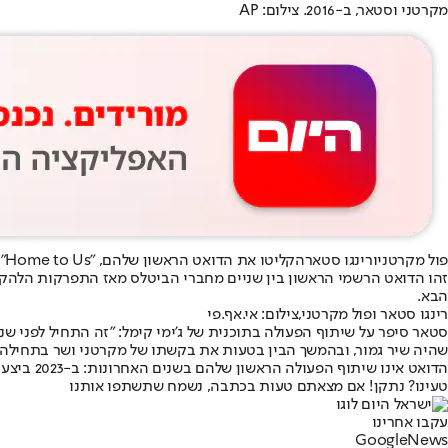
מקרטני וסטאר, ב-2016. צילום: AP
פול מקרטני
ו
רינגו סטאר
הקליטו את הדואט הראשון שלהם, "Home to Us", לאלבום הסולו החדש של מקרטני, "The Boys of Dungeon Lane", שצפוי לצאת ב-29 במאי.
הבא.
רינגו סטאר ופול מקרטני,צילום: אי.אף.פי
סטאר סיפר על שיתוף הפעולה בתוכנית של ג'ימי קימל: "זה התחיל לפני שנת
שהיה שיר גמור, ובהמשך הבין בטעות את בקשתו של מקרטני ושר בתחילה 
הדואט אינו שיתוף הפעולה הראשון שלהם בשנים האחרונות: ב-2023 ביצעו יחד ב-"Now and Then", שיר של הביטלס שהושלם מתוך דמו מ-1978 של ג'ון לנון.
טעינו? נתקן! אם מצאתם טעות בכתבה, נשמח שתשתפו אותנו
עקבו אחרינו
G
o
o
g
l
e
News