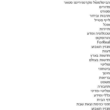
הביטלס
פול מקרטני
רינגו סטאר
מדורים
ספורט
תרבות ובידור
לייף סטייל
אוכל
תיירות
טכנולוגיה ומדע
הורוסקופ
ForReal
מגזין השבוע
דעות
חדשות בארץ
חדשות בעולם
פוליטי
ביטחוני
חינוך
בריאות
משפט
תחבורה
פוליטי-מדיני
כללי ומידע
דף הבית
זמני כניסת וצאת שבת
מגזין השבוע