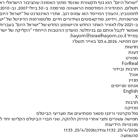
"ישראל היום" הוא גוף תקשורת שנוסד מתוך האמונה שהציבור הישראלי ראוי 
ת
ופרשנויות, וידיאו, פודקאסטים ושידורים חיים. פלטפורמות הדיגיטל של "ישרא
ב-2021 עלו לאוויר האתר החדש והיישומון החדש של "ישראל היום" בע
ואפשר לקבל אותם גם בניוזלטר. מועדון ההטבות הייחודי "הקליקה של ישרא
במייל hayom@israelhayom.co.il.
יום חמישי, 23.4.2026
ו' באייר תשפ"ו
חדשות
דעות
ספורט
ForReal
תרבות ובידור
אוכל
מגזין
אנחנו מגייסים
English
X
תרבות
מוזיקה
פול מקרטני ורינגו סטאר מפתיעים את מעריצי הביטלס
חמישה עשורים וחצי אחרי פירוק הלהקה, שני חברי הביטלס הקליטו יחד ל
סוכנויות הידיעות
23/4/2026, 11:32
,עודכן
23/4/2026, 11:33
0
השמעה