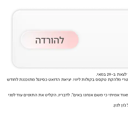
 כריסי היינד מהפריטנדרס ושארלין ספיטרי מלהקת טקסס בקולות ליווי. יציאת הדואט כסינגל מתוכננת לחודש
וד אמיתי כי משם אנחנו באים". לדבריו, הקליט את התופים עוד לפני