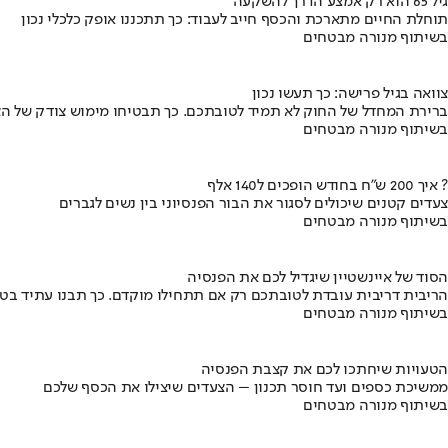
גיל 65 הוא רק אמצע הדרך להשקעה
תוחלת החיים מתארכת והכסף חייב לעבוד: כך תתכננו אופק כלכלי נכון
בשיתוף מנורה מבטחים
צוואה בגיל פרישה: כך תעשו נכון
ברירת המחדל של החוק לא תמיד לטובתכם. כך תבטיחו מימוש צודק של הצ
בשיתוף מנורה מבטחים
איך 200 ש"ח בחודש הופכים ל140 אלף ?
צעדים קטנים שיכולים לסגור את הבור הפנסיוני בין נשים לגברים
בשיתוף מנורה מבטחים
הסוד של איינשטיין שיגדיל לכם את הפנסיה
הריבית דריבית עובדת לטובתכם רק אם תתחילו מוקדם. כך תבנו עתיד בט
בשיתוף מנורה מבטחים
הטעויות שיחתכו לכם את קצבת הפנסיה
ממשיכת כספים ועד חוסר תכנון – הצעדים שיצילו את הכסף שלכם
בשיתוף מנורה מבטחים