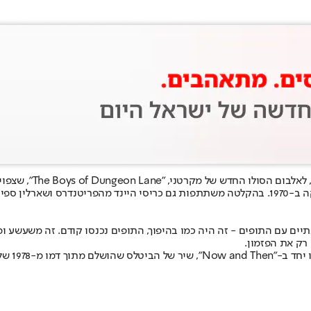
זהו הדואט הרשמי הראשון בין שניים מחברי הביטלס מאז התפרקות הלהקה ב-1970. בהקלטה משתתפות גם
יים עם התופים - זה היה כמו בהיפוך, התופים נכנסו קודם. זה משעשע ומא
רק את הפזמון.