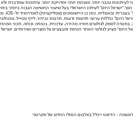
לעיתונות טובה יותר, מאוזנת יותר ומדויקת יותר. עיתונות שמדברת ולא צ
שלום. המהדורה המודפסת הראשונה פורסמה ב-30 ביולי 2007, וב-2010 הפך "ישראל היום" לעיתון הישראלי בעל שי
לחמנוביץ,
ל היום" כוללות ערוצי חדשות ודעות, תרבות ובידור, לייף סטייל, טכנולוגיה
ברית, במטרה לספק לגולשים חוויה מהירה, עדכנית, בטוחה ונוחה. תכני המה
ל היום" מציע לגולשי האתר הנחות ומבצעים על מוצרים ושירותים. ישראל 
ראשונה • הדואט ייכלל באלבום הסולו החדש של מקרטני