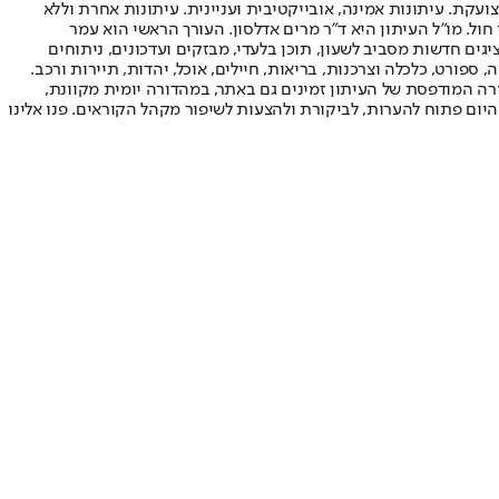
ועקת. עיתונות אמינה, אובייקטיבית ועניינית. עיתונות אחרת וללא
עור החשיפה הגבוה ביותר בימי חול. מו"ל העיתון היא ד"ר מרים אדלסון. העורך הראשי הוא עמר
 והעורך המייסד הוא עמוס רגב. אתרי האינטרנט של "ישראל היום" בעברית ובאנגלית, כמו כן היישומונים (אפליקציות) לאנדרואיד ול-iOS, מציגים חדשות מסביב לשעון, תוכן בלעדי, מבזקים ועדכונים, ניתוחים
, ספורט, כלכלה וצרכנות, בריאות, חיילים, אוכל, יהדות, תיירות ורכב.
דורה המודפסת של העיתון זמינים גם באתר, במהדורה יומית מקוונת,
היום פתוח להערות, לביקורת ולהצעות לשיפור מקהל הקוראים. פנו אלינו